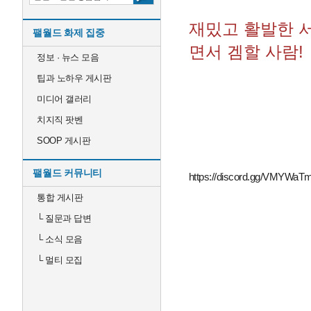
재밌고 활발한 
팰월드 화제 집중
면서 겜할 사람!
정보 · 뉴스 모음
팁과 노하우 게시판
미디어 갤러리
치지직 팟벤
SOOP 게시판
팰월드 커뮤니티
https://discord.gg/VMYWa
통합 게시판
└
질문과 답변
└
소식 모음
└
멀티 모집