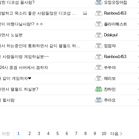
발한 디코섭 올사람?
오징오징어칩
하고 목소리 좋은 사람들많은 디코섭 옷실분??
Rainbow1453
이 여행다닐사람!? ㅎㅎ
플라이퀘스트
하면서 노실분
Ddakpul
서 하는중인데 통화하면서 같이 팰월드 하실분!
낑깜쟈
 사람들이랑 게임하실분~~
Rainbow1453
 24시 종겜 서버에서 겜하자
쑤쑤야
 같이 게임하자❤
체리보
면서 팰월드 하실분?
찬하민
이 할사람
주아요
이전
1
2
3
4
5
6
7
8
9
10
다음