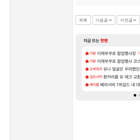
목록
다음글
이전글
지금 뜨는
핫벤
[15]
[
욕장
들
이케부쿠로 팝업행사장
카가미하라 하루 성우 
아스오라
이환
[56]
넷플릭스에서 예고편 공개 예정
 부자 아니였음??
이케부쿠로 팝업행사 코스
모든 요리/작물 책 획득 위치
비스트
이환
[28]
[1]
[1
남해 독일마을
 와우
아반테 2.0 자연흡기?
유나 얼굴은 우려했던
차벤
오버워치
[73]
습니다
렘 위치 공략 (30개) - 방랑 결투가
무한대 아난타 유출과 앞
환카라를 유 에크 교환
섭컬겜
검은사막
[83]
업그레이드 아이템 획득 위치 공략 (89개)
길드내에서 쿠데타 일어났네
라스트 에포크 시즌5 - 
베라서버 1위길드 내 대
PV
메이플