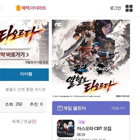
혜택.아이마트
로그인
인
벤
전
체
사
이
트
맵
아이템
팰월드 인벤 통합 게시판
조회:
250
추천:
0
게임 캘린더
더보기+
목록
|
댓글(
0
)
모집
아스오라 CBT 모집
08.19