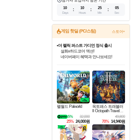
참가자 모집까지 남은 기간
10
10
25
05
Days
Hours
Min
Sec
게임 핫딜 (PC/스팀)
스토어+
더 렐릭 퍼스트 가디언 정식 출시
설화x하드코어 액션!
네이버페이 혜택과 만나보세요!
인벤게임즈 8월 특별 할인!
드래곤소드: 어웨이크닝 입점!
문명 7 특별 할인!
마블 투혼 파이팅 소울즈 정식출시!
귀무자: 검의 길 예약 판매 중!
비스트 오브 리인카네이션 정식 출시!
커세어 코브 출시 기념 할인!
베데스다 40주년 기념 할인 중!
캡콤 프렌차이즈 할인 진행 중!
캡콤 일부 상품 상시 할인
스타워즈 은하계 레이서
로블록스 기프트 카드 공식 입점
인기 퍼블리셔 모음!
스팀으로 만나는 드래곤소드!
조선&고려 DLC 출시 예정
마블 히어로 총 출동&화려한 격투!
10% 할인과
게임프릭 신작 IP
해적'섬'을 발전시키자!
베데스다의 명작들을
몬헌, 바하 등 인기 IP를
몬헌 와일즈 & 드래곤즈 도그마2
인벤게임즈에서 10% 추가 적립
Robux를 가장 안전하고
최대 90% 할인가를 만나보세요!
네이버혜택과 함께 만나보세요!
50%할인&추가 적립까지!
네이버 포인트 혜택까지!
이니&베니 혜택까지!
네이버 혜택가와 함께 예약하세요!
할인&네이버혜택으로 만나보세요!
40주년 프로모션으로 만나보세요!
할인가에 만나보세요!
일부 에디션 상시 할인!
혜택으로 예약 판매 중
편안하게 충전하세요
팰월드 Palworld
옥토패스 트래블러
II Octopath Traveler I
I
5%
32,000
49,800
25%
24,000원
70%
14,940원