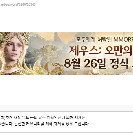
oard/palworld/6166/10343