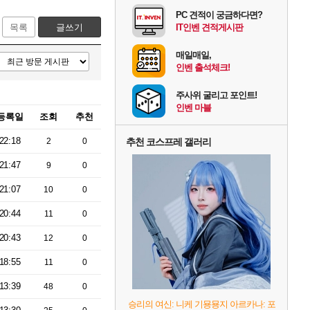
PC 견적이 궁금하다면?
목록
글쓰기
IT인벤 견적게시판
매일매일,
인벤 출석체크!
주사위 굴리고 포인트!
인벤 마블
등록일
조회
추천
22:18
2
0
추천 코스프레 갤러리
21:47
9
0
21:07
10
0
20:44
11
0
20:43
12
0
18:55
11
0
13:39
48
0
승리의 여신: 니케 기묭묭지 아르카나: 포