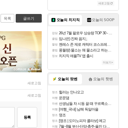
새로고침
목록
글쓰기
오늘의 치지직
오늘의 SOOP
26년 7월 팔로우 상승량 TOP 30 - 월간 치지직
잡담
임나은) 진짜 음지;;
클립
젠레스 존 제로 캐릭터 코스프레한 꽁주
짤방
풍월량) 물소는 왜 물소라고 하는거야? 아! 그만 ㅋㅋ 알았어 ㅋㅋ
클립
치지직 애플TV 앱 출시
정보
더보기+
오늘의 팟벤
오늘의 핫벤
새로고침
힐러는 안나오고
명조
새로고침
운문댐
여행
선생님들 차 시동 끌 때 꾸르륵소리나는데
차벤
[여행_국내] 남해 독일마을
여행
명조
명조
등록
[명조 | 도미노피자 콜라보] 예고
명조
7월~8월 부산-단양-충주-울진 다녀왔어요~
여행