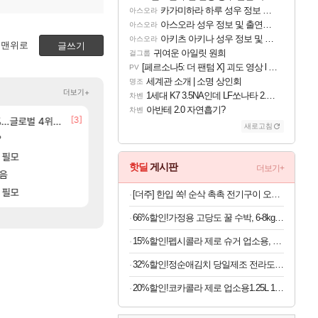
카가미하라 하루 성우 정보 및 주요 필모
아스오라
아스오라 성우 정보 및 출연작 모음
아스오라
아키츠 아키나 성우 정보 및 주요 필모
아스오라
맨위로
글쓰기
귀여운 아일릿 원희
걸그룹
[페르소나5: 더 팬텀 X] 괴도 영상 l 타카마키 안·댄싱 스타
PV
세계관 소개 | 소명 상인회
명조
더보기+
1세대 K7 3.5NA인데 LF쏘나타 2.0NA 기변하면 유류비 절약이 얼마나 될까요..?
차벤
아반테 2.0 자연흡기?
차벤
[24]
[3]
[15]
글로벌 4위로 부상
BM 설계
선녀바위해수욕장
중상유저들
여행
검은사막
새로고침
[56]
?
8월 28일 넷플릭스에서 예고편 공개 예정
후닝 780억 부자 아니였음??
GTA6
메이플
[28]
[1]
 필모
[여행_국내] 남해 독일마을
결국 돌고 돌아 와우
여행
와우
핫딜
게시판
더보기+
[73]
모음
유물칭호 따왔습니다
모든 엘리트 골렘 위치 공략 (30개) - 방랑 
비스트
로아
[88]
[83]
점 치고있으면 ㅋㅋ
 필모
모든 바우에라 업그레이드 아이템 획득 위치 공략 
아이고... 길드내에서 쿠데타 일어났네
비스트
메이플
[더주] 한입 쏙! 순삭 촉촉 전기구이 오다리 180g (50-60미)
66%할인!가정용 고당도 꿀 수박, 6-8kg급, 1박스
15%할인!펩시콜라 제로 슈거 업소용, 라임향, 500ml, 20개
32%할인!정순애김치 당일제조 전라도식 총각김치, 2kg, 1개
20%할인!코카콜라 제로 업소용1.25L 12개