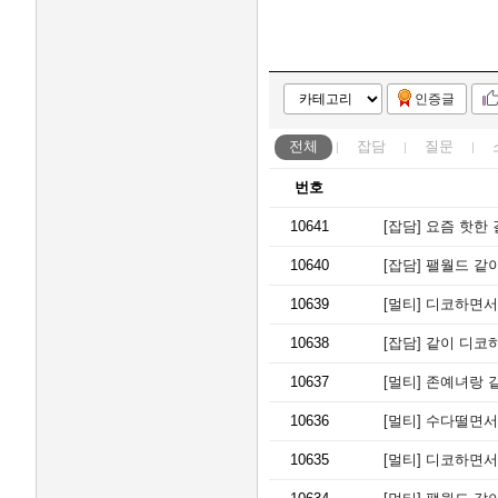
인증글
전체
잡담
질문
번호
10641
[잡담]
요즘 핫한 
10640
[잡담]
팰월드 같
10639
[멀티]
디코하면서 
10638
[잡담]
같이 디코하
10637
[멀티]
존예녀랑 같
10636
[멀티]
수다떨면서
10635
[멀티]
디코하면서 