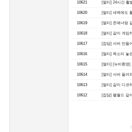
10621
[멀티]
24시간 활
10620
[멀티]
새벽에도 활발
10619
[멀티]
존예녀랑 같
10618
[멀티]
같이 게임
10617
[잡담]
서버 만들어
10616
[멀티]
목소리 놓은
10615
[멀티]
[뉴비환영]
10614
[멀티]
서버 들어와
10613
[멀티]
같이 디코하
10612
[잡담]
팰월드 같