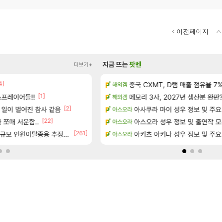
이전페이지
지금 뜨는
팟벤
더보기+
4]
정보 및 주요 필모
중국 CXMT, D램 매출 점유율 7%…
펄없의 퍼주는듯하면서 악랄한 
해외겜
검은사막
[1]
[5]
프레이어들!!
 공략 (36개) - 미식가 도전과제
메모리 3사, 2027년 생산분 완판
주말패키지 결과.....
해외겜
리니지M
]
[2]
[5]
 일이 벌어진 참사 같음
아사쿠라 마이 성우 정보 및 주요
D.mon 스킬셋 나왔다
아스오라
오버워치
[22]
으로의 예상 (루머)
 쪼매 서운함..
영웅무기도안 제작 질문
아스오라 성우 정보 및 출연작 
아스오라
SOL
[261]
서리화신의 분노 티저
규모 인원이탈종용 추정사건
환산 13만 스펙으로 삐져서 매주 수로 10만
아키츠 아키나 성우 정보 및 주요
아스오라
메이플