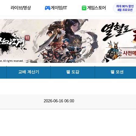
최대 90% 할인
라이브/영상
게이밍/IT
게임스토어
8월 프로모션
교배 계산기
팰 도감
팰 모션
2026-06-16 06:00