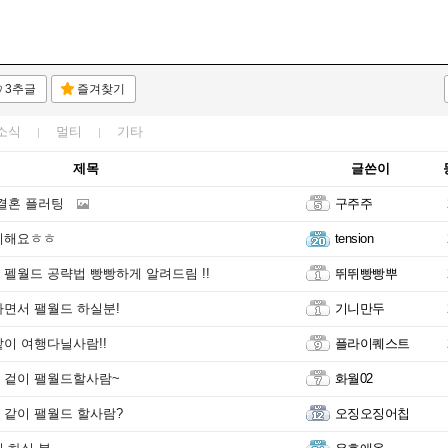
3추글
즐겨찾기
소식
멀티
기타
제목
글쓴이
결혼 플러팅
구주주
이해요ㅎㅎ
tension
펠월드 공략법 빵빵하게 알려드림 !!
뛰뛰빵빵뿌
면서 팰월드 하실분!
기니만두
이 여행다닐사람!!
플라이퀘스트
 겉이 팰월드할사람~
화월02
같이 팰월드 할사람?
오징오징어칩