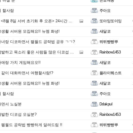
 하실 분
은호애옹
이 할사람
주아요
 8일 서버 초기화 후 오픈> 24시간 접속 가능! 함께 하실 분 구해요!
또아잉또이잉
생활 서버원 모집해요!! 뉴멤 화녕!
새달코
녀랑 디코하면서 팰월드 공략법 공유 ㄱㄱ?
뛰뛰빵빵뿌
하고 목소리 좋은 사람들 많은 디코섭 오실분?
Rainbow1453
애랑 가치 게임해요오!!
새달코
같이 대화하면서 여행할사람!?
플라이퀘스트
생활 서버원 모집해요!! 뉴멤 화녕!
새달코
이 할사람
주아요
하면서 노실분
Ddakpul
발한 디코섭 오실분?
Rainbow1453
펠월드 공략법 빵빵하게 알려드림 !!
뛰뛰빵빵뿌