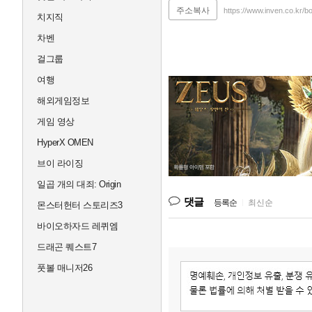
주소복사
https://www.inven.co.kr/b
치지직
차벤
걸그룹
여행
해외게임정보
게임 영상
HyperX OMEN
브이 라이징
일곱 개의 대죄: Origin
댓글
등록순
|
최신순
몬스터헌터 스토리즈3
바이오하자드 레퀴엠
드래곤 퀘스트7
풋볼 매니저26