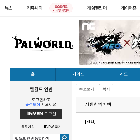
로스트아크
뉴스
커뮤니티
게임캘린더
게이머존
기대평 이벤트
홈
가이드
지도
팰월드 인벤
주소보기
복사
로그인하고
시원한밤바램
출석보상
받으세요!
로그인
[멀티]
회원가입
ID/PW 찾기