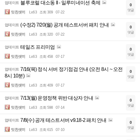
블루코럴 대소동 II - 일루미네이션 축제
업데이트
0
댓글
밋친샛끼
Lv.63
조회 309
07-22
(수정2) 7/20(월) 공개 테스트서버 패치 안내
업데이트
0
댓글
밋친샛끼
Lv.63
조회 320
07-22
테일즈 프리미엄
업데이트
0
댓글
밋친샛끼
Lv.63
조회 458
07-17
7/16(목) 정식 서버 정기점검 안내 (오전 8시 ~ 오전
업데이트
0
8시 10분)
댓글
밋친샛끼
Lv.63
조회 409
07-17
7/13(월) 운영정책 위반 대상자 안내
업데이트
0
댓글
밋친샛끼
Lv.63
조회 598
07-14
7/8(수) 공개 테스트서버 v9.18-2 패치 안내
업데이트
0
댓글
밋친샛끼
Lv.63
조회 615
07-10