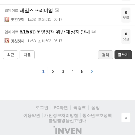
테일즈 프리미엄
업데이트
0
댓글
밋친샛끼
Lv.63
조회 511
06-17
6/16(화) 운영정책 위반 대상자 안내
업데이트
0
댓글
밋친샛끼
Lv.63
조회 502
06-17
최근
다음
검색
글쓰기
1
2
3
4
5
로그인
PC화면
퀵링크
설정
청소년보호정책
이용약관
개인정보처리방침
▲
불법촬영물신고안내
(주)
인