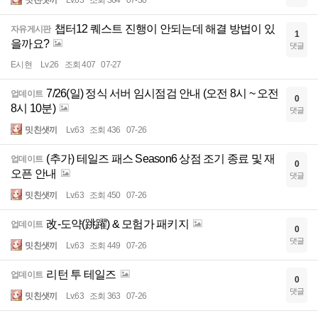
밋친샛끼
Lv.63
조회 364
07-30
챕터12 퀘스트 진행이 안되는데 해결 방법이 있
자유게시판
1
을까요?
댓글
E시현
Lv.26
조회 407
07-27
7/26(일) 정식 서버 임시점검 안내 (오전 8시 ~ 오전
업데이트
0
8시 10분)
댓글
밋친샛끼
Lv.63
조회 436
07-26
(추가) 테일즈 패스 Season6 상점 조기 종료 및 재
업데이트
0
오픈 안내
댓글
밋친샛끼
Lv.63
조회 450
07-26
改-도약(跳躍) & 모험가 패키지
업데이트
0
댓글
밋친샛끼
Lv.63
조회 449
07-26
리턴 투 테일즈
업데이트
0
댓글
밋친샛끼
Lv.63
조회 363
07-26