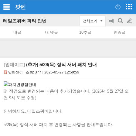
팟벤
테일즈위버 파티 인벤
전체보기
공
검
글
지
색
내글
내 댓글
10추글
인증글
on/off
쓰
기
[업데이트]
(추가) 5/28(목) 정식 서버 패치 안내
밋친샛끼
조회:
377
2026-05-27 12:59:59
※ 점검으로 변경되는 내용이 추가되었습니다. (2026년 5월 27일 오
전 9시 51분 수정)
안녕하세요
.
테일즈위버입니다
.
5/28(목
)
정식 서버 패치 후 변경되는 사항을 안내드립니다
.