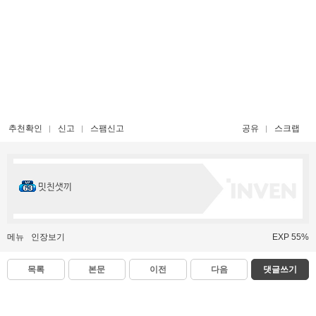
추천확인
신고
스팸신고
공유
스크랩
밋친샛끼
메뉴
인장보기
EXP 55%
목록
본문
이전
다음
댓글쓰기