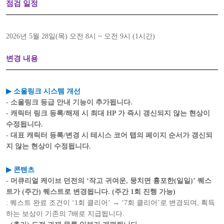
점검 일정
2026년
5
월
28
일
(목
)
오전 8
시
~
오전 9시 (1시간)
변경 내용
▶
소울링크 시스템 개선
-
소울링크 등급 안내 기능이 추가됩니다
.
-
캐릭터 링크 등록
/
해제 시 최대
HP
가 즉시 갱신되지 않는 현상이
수정됩니다
.
-
대표 캐릭터 등록
/
변경 시 테시스 코어 탭의 페이지 순서가 갱신되
지 않는 현상이 수정됩니다
.
▶
콘텐츠
-
머큐리얼 케이브 던전의
‘
작고 귀여운
,
뭉치면 흉포한
(
일일
)’
퀘스
트가
(
주간
)
퀘스트로 변경됩니다
. (
주간
1
회 진행 가능
)
:
퀘스트 완료 조건이
‘1
회 클리어
’
→
‘7
회 클리어
’
로 변경되며
,
획득
하는 보상이 기존의
7
배로 지급됩니다
.