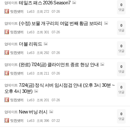
테일즈 패스 2026 Season7
업데이트
0
댓글
밋친샛끼
Lv.63
조회 272
07-26
(수정) 보물 개구리의 여덟 번째 황금 보따리
업데이트
0
댓글
밋친샛끼
Lv.63
조회 301
07-26
더블 리워드
업데이트
0
댓글
밋친샛끼
Lv.63
조회 292
07-26
(완료) 7/24(금) 클라이언트 종료 현상 안내
업데이트
0
댓글
밋친샛끼
Lv.63
조회 211
07-26
7/24(금) 정식 서버 임시점검 안내 (오후 3시 30분 ~
업데이트
0
오후 4시 30분)
댓글
밋친샛끼
Lv.63
조회 201
07-26
New 버닝 러시
업데이트
0
댓글
밋친샛끼
Lv.63
조회 396
07-22