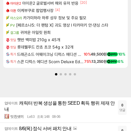
[20]
아이온2 글로벌서버 해외 유저 반응
아이온2
[4]
이케부쿠로 팝업행사장
이환
카가미하라 하루 성우 정보 및 주요 필모
아스오라
[페르소나5: 더 팬텀 X] 괴도 영상 l 타카마키 안·댄싱 스타
PV
귀여운 아일릿 원희
걸그룹
햇반 백미밥 210g x 45개
핫딜
롯데웰푸드 칸쵸 초코 54g x 32개
핫딜
드래곤소드 어웨이크닝 디럭스 에디션 DragonSword Awakening Deluxe Edition
10%
49,500원
10%
특가
스콘 디럭스 에디션 Scorn Deluxe Edition
75%
13,250원
6%
특가
캐릭터 반복 생성을 통한 SEED 획득 행위 제재 안
업데이트
0
내
댓글
밋친샛끼
Lv.63
조회 148
08-06
8/6(목) 정식 서버 패치 안내
업데이트
0