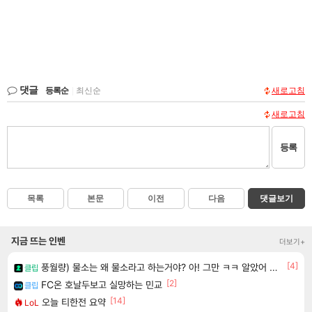
댓글
등록순
|
최신순
새로고침
새로고침
등록
목록
본문
이전
다음
댓글보기
지금 뜨는 인벤
더보기+
[4]
풍월량) 물소는 왜 물소라고 하는거야? 아! 그만 ㅋㅋ 알았어 ㅋㅋ
클립
[2]
FC온 호날두보고 실망하는 민교
클립
[14]
오늘 티한전 요약
LoL