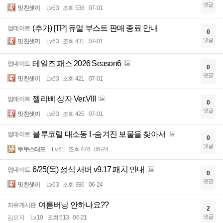
댓글
밋친샛끼
Lv.63
조회 538
07-01
(추가) [TP] 듀얼 부스트 판매 종료 안내
업데이트
0
댓글
밋친샛끼
Lv.63
조회 431
07-01
테일즈 패스 2026 Season6
업데이트
0
댓글
밋친샛끼
Lv.63
조회 421
07-01
젤리삐 상자 Ver.VIII
업데이트
0
댓글
밋친샛끼
Lv.63
조회 425
07-01
블루코럴 대소동 I -숨겨진 보물을 찾아서
업데이트
0
댓글
뚜뚜스태프
Lv.61
조회 476
06-24
6/25(목) 정식 서버 v9.17 패치 안내
업데이트
0
댓글
밋친샛끼
Lv.63
조회 386
06-24
여름버닝 안하나요??
자유게시판
2
댓글
김오지
Lv.10
조회 513
06-21