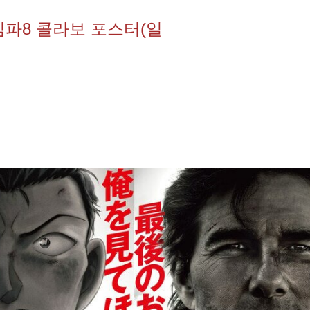
파8 콜라보 포스터(일