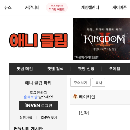
로스트아크
뉴스
커뮤니티
게임캘린더
게이머존
기대평 이벤트
팟벤 메인
팟벤 검색
팟벤 신청
오이갤
애니 클립 파티
주소보기
복사
로그인하고
레이키얀
출석보상
받으세요!
로그인
[신작]
회원가입
ID/PW 찾기
커뮤니티 게시판