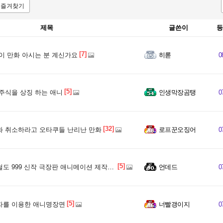
즐겨찾기
제목
글쓴이
등
[7]
이 만화 아시는 분 계신가요
히롣
0
[5]
주식을 상징 하는 애니
인생막장곰탱
0
[32]
 취소하라고 오타쿠들 난리난 만화
로프꾼오징어
0
[5]
도 999 신작 극장판 애니메이션 제작 결정
언데드
0
[5]
를 이용한 애니명장면
너빨갱이지
0