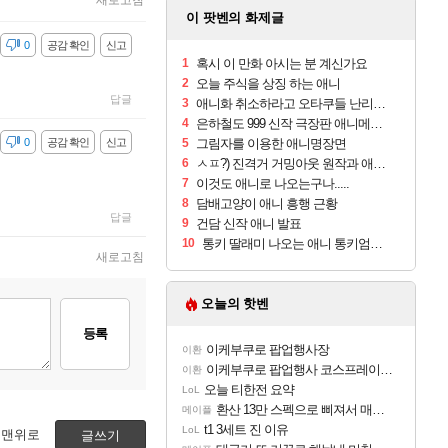
새로고침
이 팟벤의 화제글
감
0
공감 확인
신고
1
혹시 이 만화 아시는 분 계신가요
2
오늘 주식을 상징 하는 애니
답글
3
애니화 취소하라고 오타쿠들 난리난 만화
4
은하철도 999 신작 극장판 애니메이션 제작 결정
감
0
공감 확인
신고
5
그림자를 이용한 애니명장면
6
ㅅㅍ?) 진격거 거밍아웃 원작과 애니 비교.jpg
7
이것도 애니로 나오는구나.....
8
담배고양이 애니 흥행 근황
답글
9
건담 신작 애니 발표
10
통키 딸래미 나오는 애니 통키엄마 근황
새로고침
오늘의 핫벤
등록
이케부쿠로 팝업행사장
이환
이케부쿠로 팝업행사 코스프레이어들!!
이환
오늘 티한전 요약
LoL
환산 13만 스펙으로 삐져서 매주 수로 10만점 치고있으면 ㅋㅋ
메이플
t1 3세트 진 이유
LoL
맨위로
글쓰기