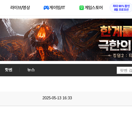
최대 90% 할인
라이브/영상
게이밍/IT
게임스토어
8월 프로모션
핫벤
뉴스
2025-05-13 16:33