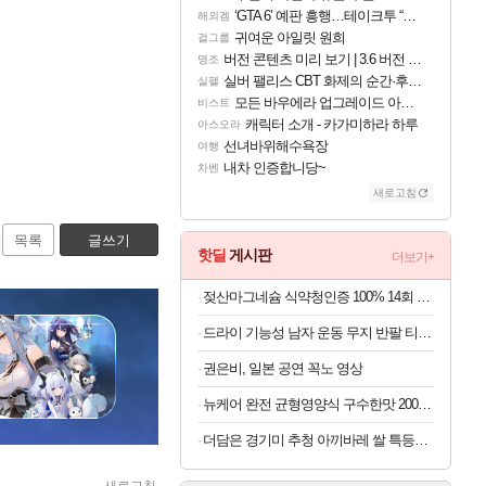
‘GTA 6’ 예판 흥행…테이크투 “내부 예상 크게 넘어”
해외겜
귀여운 아일릿 원희
걸그룹
버전 콘텐츠 미리 보기 | 3.6 버전 「신기루 속 등불 그림자, 속세에 깃든 검의 결심」이 8월 20일에 업데이트됩니다!
명조
실버 팰리스 CBT 화제의 순간·후기 모음
실팰
모든 바우에라 업그레이드 아이템 획득 위치 공략 (89개)
비스트
캐릭터 소개 - 카가미하라 하루
아스오라
선녀바위해수욕장
여행
내차 인증합니당~
차벤
새로고침
목록
글쓰기
핫딜
게시판
더보기+
젖산마그네슘 식약청인증 100% 14회 x 6박스
드라이 기능성 남자 운동 무지 반팔 티셔츠 빅사이즈
권은비, 일본 공연 꼭노 영상
뉴케어 완전 균형영양식 구수한맛 200ml x 24개
더담은 경기미 추청 아끼바레 쌀 특등급 10kg