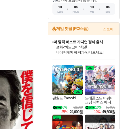
참가자 모집까지 남은 기간
10
04
19
03
Days
Hours
Min
Sec
게임 핫딜 (PC/스팀)
스토어+
더 렐릭 퍼스트 가디언 정식 출시
설화x하드코어 액션!
네이버페이 혜택과 만나보세요!
인벤게임즈 8월 특별 할인!
드래곤소드: 어웨이크닝 입점!
문명 7 특별 할인!
마블 투혼 파이팅 소울즈 정식출시!
귀무자: 검의 길 예약 판매 중!
비스트 오브 리인카네이션 정식 출시!
커세어 코브 출시 기념 할인!
베데스다 40주년 기념 할인 중!
캡콤 프렌차이즈 할인 진행 중!
캡콤 일부 상품 상시 할인
스타워즈 은하계 레이서
로블록스 기프트 카드 공식 입점
인기 퍼블리셔 모음!
스팀으로 만나는 드래곤소드!
조선&고려 DLC 출시 예정
마블 히어로 총 출동&화려한 격투!
10% 할인과
게임프릭 신작 IP
해적'섬'을 발전시키자!
베데스다의 명작들을
몬헌, 바하 등 인기 IP를
몬헌 와일즈 & 드래곤즈 도그마2
인벤게임즈에서 10% 추가 적립
Robux를 가장 안전하고
최대 90% 할인가를 만나보세요!
네이버혜택과 함께 만나보세요!
50%할인&추가 적립까지!
네이버 포인트 혜택까지!
이니&베니 혜택까지!
네이버 혜택가와 함께 예약하세요!
할인&네이버혜택으로 만나보세요!
40주년 프로모션으로 만나보세요!
할인가에 만나보세요!
일부 에디션 상시 할인!
혜택으로 예약 판매 중
편안하게 충전하세요
팰월드 Palworld
드래곤소드 어웨이
크닝 디럭스 에디션
DragonSword Awake
5%
32,000
10%
55,000
ning Deluxe Edition
25%
24,000원
10%
49,500원