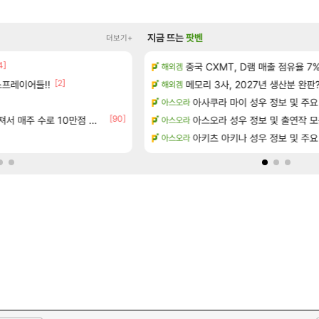
지금 뜨는
팟벤
더보기+
4]
아이템 획득 위치 공략 (89개)
중국 CXMT, D램 매출 점유율 7%…
태극기 또 거꾸로 해놨네 미친것들
해외겜
메이플
[2]
[17]
프레이어들!!
 공략 (36개) - 미식가 도전과제
메모리 3사, 2027년 생산분 완판
오만9층 주긴주는군요?
해외겜
리니지M
[23]
으로의 예상 (루머)
아사쿠라 마이 성우 정보 및 주요
와 와 와 이게 나에게도?
아스오라
리니지M
[90]
서리화신의 분노 티저
주 수로 10만점 치고있으면 ㅋㅋ
아이템매니아에 골드팔아 월 2천만원 넘게
아스오라 성우 정보 및 출연작 
아스오라
와우
테이크투 “내부 예상 크게 넘어”
애초에 홀딩저가가 짜치는게 이거임
아키츠 아키나 성우 정보 및 주요
아스오라
로아