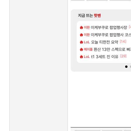
지금 뜨는
핫벤
[173]
[
욕장
이케부쿠로 팝업행사장
모든 바우에라 업그레이드 
비스트
이환
[59]
넷플릭스에서 예고편 공개 예정
게 까네
이케부쿠로 팝업행사 코스
모든 요리/작물 책 획득 위치
비스트
이환
[1]
[20]
[14]
자연흡기?
로벌서버 해외 유저 반응
오늘 티한전 요약
무한대 아난타 유출과 앞
섭컬겜
LoL
[10]
하루 성우 정보 및 주요 필모
주말던전 돔
라스트 에포크 시즌5 - 
환산 13만 스펙으로 삐져서 매
PV
메이플
[15]
[29]
 알려준 방출순서 ㄷㄷㄷㄷ
렘 위치 공략 (30개) - 방랑 결투가
t1 3세트 진 이유
‘GTA 6’ 예판 흥행…
해외겜
LoL