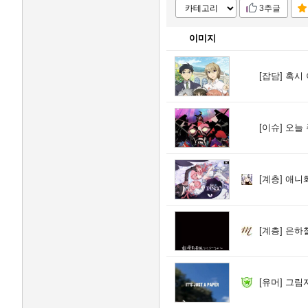
3추글
이미지
[잡담]
혹시 
[이슈]
오늘 
[계층]
애니화
[계층]
은하철
[유머]
그림자