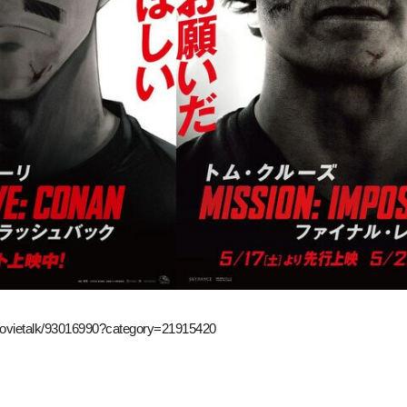
movietalk/93016990?category=21915420