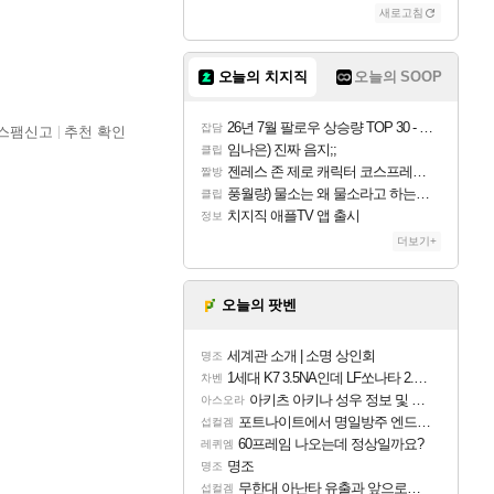
새로고침
오늘의 치지직
오늘의 SOOP
26년 7월 팔로우 상승량 TOP 30 - 월간 치지직
잡담
스팸신고
추천 확인
임나은) 진짜 음지;;
클립
젠레스 존 제로 캐릭터 코스프레한 꽁주
짤방
풍월량) 물소는 왜 물소라고 하는거야? 아! 그만 ㅋㅋ 알았어 ㅋㅋ
클립
치지직 애플TV 앱 출시
정보
더보기+
오늘의 팟벤
세계관 소개 | 소명 상인회
명조
1세대 K7 3.5NA인데 LF쏘나타 2.0NA 기변하면 유류비 절약이 얼마나 될까요..?
차벤
아키츠 아키나 성우 정보 및 주요 필모
아스오라
포트나이트에서 명일방주 엔드필드 [펠리카] 판매 예정
섭컬겜
60프레임 나오는데 정상일까요?
레퀴엠
명조
명조
무한대 아난타 유출과 앞으로의 예상 (루머)
섭컬겜