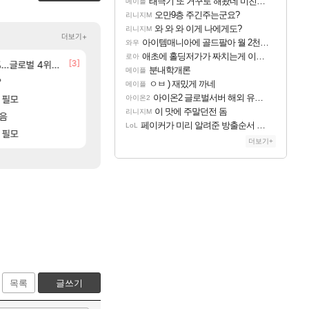
태극기 또 거꾸로 해놨네 미친것들 ㅋㅋㅋ
메이플
오만9층 주긴주는군요?
리니지M
와 와 와 이게 나에게도?
리니지M
더보기+
아이템매니아에 골드팔아 월 2천만원 넘게 버는 인간 있던데
와우
애초에 홀딩저가가 짜치는게 이거임 ㅋㅋ
로아
[147]
[3]
[173]
글로벌 4위로 부상
 ㅋㅋㅋ
선녀바위해수욕장
분내학개론
여행
메이플
분내학개론
메이플
[59]
?
8월 28일 넷플릭스에서 예고편 공개 예정
ㅇㅂ ) 재밌게 까네
GTA6
메이플
ㅇㅂ ) 재밌게 까네
메이플
[1]
[20]
아이온2 글로벌서버 해외 유저 반응
 필모
아반테 2.0 자연흡기?
아이온2 글로벌서버 해외 유저 반응
차벤
아이온2
아이온2
이 맛에 주말던전 돔
리니지M
[8]
[10]
 버는 인간 있던데
모음
카가미하라 하루 성우 정보 및 주요 필모
이 맛에 주말던전 돔
아스오라
리니지M
페이커가 미리 알려준 방출순서 ㄷㄷㄷㄷ
LoL
[141]
[15]
 ㅋㅋ
 필모
페이커가 미리 알려준 방출순서 ㄷㄷㄷㄷ
모든 엘리트 골렘 위치 공략 (30개) - 방랑 
비스트
LoL
더보기+
목록
글쓰기