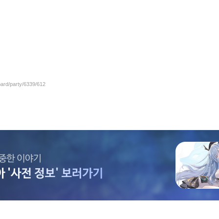
oard/party/6339/612