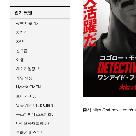
인기 팟벤
팟벤 바로가기
치지직
차벤
걸그룹
여행
해외게임정보
게임 영상
HyperX OMEN
브이 라이징
일곱 개의 대죄: Origin
출처:
https://extmovie.com/
몬스터헌터 스토리즈3
바이오하자드 레퀴엠
드래곤 퀘스트7