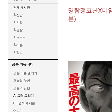
전체 게시판
명탐정코난X미임
└
잡담
본)
└
신작
└
움짤
└
ㅋㅋㅋ
└
리뷰
└
정보
공통 커뮤니티
오픈 이슈 갤러리
오늘의 핫벤
오늘의 팟벤
AI 그림 그리기
PC 견적 게시판
더보기