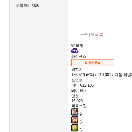
풋볼 매니저26
목록
|
댓글(
2
)
레벨
라이센스
경험치
186,519
(6%)
/ 210,001
( 다음 레벨까
포인트
이니
612,186
베니
607
명성
16,923
획득스킬
9
5
5