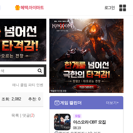
혜택.아이마트
로그인
인
벤
전
체
사
이
트
맵
검
색
애니 클립 파티 인벤
조회:
2,082
추천:
0
게임 캘린더
더보기+
목록
|
댓글(
2
)
모집
아스오라 CBT 모집
08.19