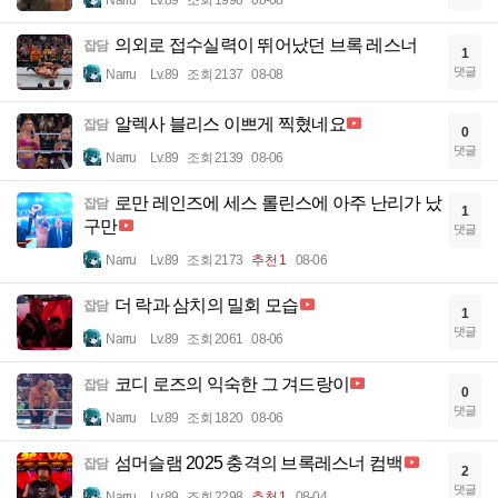
의외로 접수실력이 뛰어났던 브록 레스너
잡담
1
댓글
Narru
Lv.89
조회 2137
08-08
알렉사 블리스 이쁘게 찍혔네요
잡담
0
댓글
Narru
Lv.89
조회 2139
08-06
로만 레인즈에 세스 롤린스에 아주 난리가 났
잡담
1
구만
댓글
Narru
Lv.89
조회 2173
추천 1
08-06
더 락과 삼치의 밀회 모습
잡담
1
댓글
Narru
Lv.89
조회 2061
08-06
코디 로즈의 익숙한 그 겨드랑이
잡담
0
댓글
Narru
Lv.89
조회 1820
08-06
섬머슬램 2025 충격의 브록레스너 컴백
잡담
2
댓글
Narru
Lv.89
조회 2298
추천 1
08-04