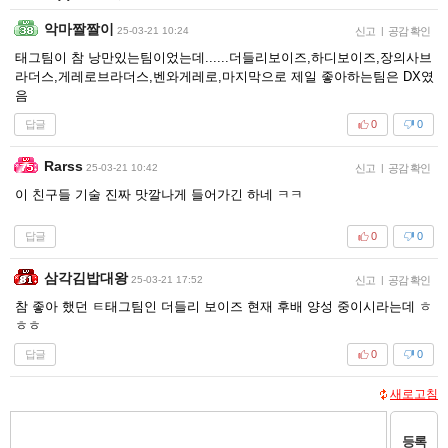
악마짤짤이
25-03-21 10:24
신고
|
공감 확인
태그팀이 참 낭만있는팀이었는데......더들리보이즈,하디보이즈,장의사브
라더스,게레로브라더스,벤와게레로,마지막으로 제일 좋아하는팀은 DX였
음
답글
0
0
Rarss
25-03-21 10:42
신고
|
공감 확인
이 친구들 기술 진짜 맛깔나게 들어가긴 하네 ㅋㅋ
답글
0
0
삼각김밥대왕
25-03-21 17:52
신고
|
공감 확인
참 좋아 했던 ㅌ태그팀인 더들리 보이즈 현재 후배 양성 중이시라는데 ㅎ
ㅎㅎ
답글
0
0
새로고침
등록