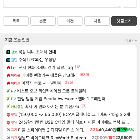
목록
본문
이전
다음
댓글보기
지금 뜨는 인벤
더보기+
룩삼 니니 초대석 안내
정보
주식 UFC라는 우정잉
클립
[18]
젠지 한화 3세트 경기 딜량..jpg
LoL
[639]
메이플 렉걸리는 애들은 참고해라
메이플
[335]
이적자 숙코 시ㅡ발련아
메이플
비스트 오브 리인카네이션 오픈 트레일러
PV
힐링 탐험 게임 Bearly Awesome 챕터 1 트레일러
PV
[3]
혹시 이 만화 아시는 분 계신가요
애니클립
[150,000 -> 65,000] BCAA 글레이셜 그레이프 745g x 2개
핫딜
24%할인!벨킨 USB C타입 멀티 허브 아이폰 아이패드 맥북 프로 에어 노트북 호환
핫딜
마블 스파이더맨 2 디지털 디럭스 에디션 Marvel's Spider-Man 2 Digital Deluxe Edition
33%
49,440원
5%
특가
림월드 바이오테크 RimWorld Biotech DLC
27,000원
15%
22,950원
특가