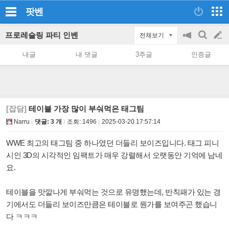
팟벤
프로레슬링 파티 인벤
전체보기
공
검
글
지
색
내글
내 댓글
3추글
인증글
on/off
쓰
기
[잡담]
테이블 가장 많이 부숴먹은 태그팀
Narru
댓글: 3 개
조회:
1496
2025-03-20 17:57:14
WWE 최고의 태그팀 중 하나였던 더들리 보이즈입니다. 태그 피니
시인 3D의 시각적인 임팩트가 매우 강렬해서 오랫동안 기억에 남네
요.
테이블을 맛깔나게 부숴먹는 것으로 유명했는데, 반칙패가 있는 경
기에서도 더들리 보이즈만큼은 테이블로 뭔가를 보여주곤 했습니
다 ㅋㅋㅋ