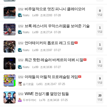
비주얼적으로 멋진 피니시 클레이모어
잡담
0
댓글
Narru
Lv.89
조회 2283
07-28
브록 레스너의 우악스러움을 보여준 기술
잡담
1
댓글
Narru
Lv.89
조회 2714
07-28
언더테이커의 톱로프 레그 드랍
잡담
1
댓글
Narru
Lv.89
조회 1597
07-27
최근 핫한 레슬러 바케르의 데뷔 시절
잡담
1
댓글
Narru
Lv.89
조회 1636
07-27
아재들의 어릴적 프로레슬링 게임
잡담
9
댓글
슬기로움
Lv.91
조회 2147
07-25
WWE 전성기를 열었던 팀들
잡담
20
댓글
두부두꺼비
Lv.76
조회 3418
07-25