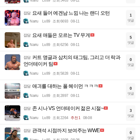
Narru
Lv.89
조회 5463
08-12
요새 들어 에겐남 느낌 나는 랜디 오턴
잡담
1
댓글
Narru
Lv.89
조회 6693
08-11
요새 애들은 모르는 TV 무게
잡담
5
댓글
Narru
Lv.89
조회 6256
08-11
커트 앵글과 삼치의 태그팀, 그리고 더 락과
잡담
0
언더테이커 팀
댓글
Narru
Lv.89
조회 5828
08-11
애긔를 대하는 폴 헤이먼 ㅋㅋㅋ
잡담
0
댓글
Narru
Lv.89
조회 2897
08-11
존 시나 VS 언더테이커 젊은 시절~
잡담
3
댓글
Narru
Lv.89
조회 2264
추천 1
08-08
관객석 시점까지 보여주는 WWE
잡담
0
댓글
Narru
Lv.89
조회 1998
08-08