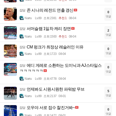
존 시나의 레전드 연출 갱신
잡담
0
댓글
Narru
Lv.89
조회 2381
추천 1
08-04
서머슬램 1일차 캐리 장면
잡담
2
댓글
Narru
Lv.89
조회 1500
추천 1
08-04
CM 펑크가 최정상 레슬러인 이유
잡담
0
댓글
Narru
Lv.89
조회 1723
08-04
에디 게레로 소환하는 도미닉과 AJ스타일스
잡담
0
ㅋㅋㅋㅋㅋㅋ
댓글
Narru
Lv.89
조회 4778
08-04
언제봐도 시원시원한 파워밤 무브
잡담
5
댓글
Narru
Lv.89
조회 2137
08-01
오우야 서로 접수 찰진거봐~
잡담
0
댓글
Narru
Lv.89
조회 1472
08-01