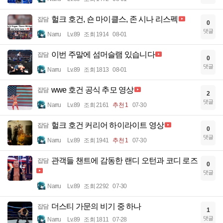
헐크 호건, 숀 마이클스, 존 시나 리스펙
잡담
0
댓글
Narru
Lv.89
조회 1914
08-01
이번 주말에 섬머슬램 있습니다
잡담
0
댓글
Narru
Lv.89
조회 1813
08-01
wwe 호건 공식 추모 영상
잡담
2
댓글
Narru
Lv.89
조회 2161
추천 1
07-30
헐크 호건 커리어 하이라이트 영상
잡담
0
댓글
Narru
Lv.89
조회 1941
추천 1
07-30
관객들 챈트에 감동한 랜디 오턴과 코디 로즈
잡담
0
댓글
Narru
Lv.89
조회 2292
07-30
더스티 가문의 비기 중 하나
잡담
1
댓글
Narru
Lv.89
조회 1811
07-28