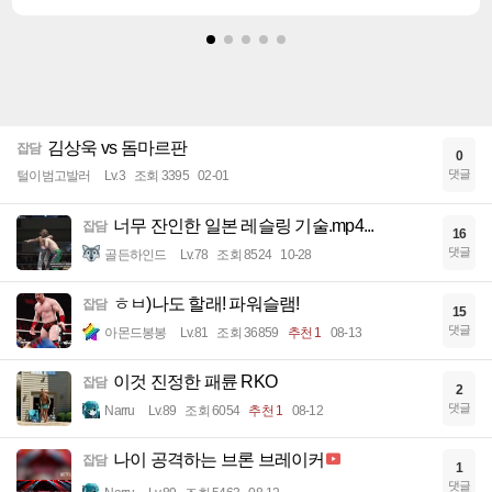
김상욱 vs 돔마르판
잡담
0
댓글
털이범고발러
Lv.3
조회 3395
02-01
너무 잔인한 일본 레슬링 기술.mp4...
잡담
16
댓글
골든하인드
Lv.78
조회 8524
10-28
ㅎㅂ)나도 할래! 파워슬램!
잡담
15
댓글
아몬드봉봉
Lv.81
조회 36859
추천 1
08-13
이것 진정한 패륜 RKO
잡담
2
댓글
Narru
Lv.89
조회 6054
추천 1
08-12
나이 공격하는 브론 브레이커
잡담
1
댓글