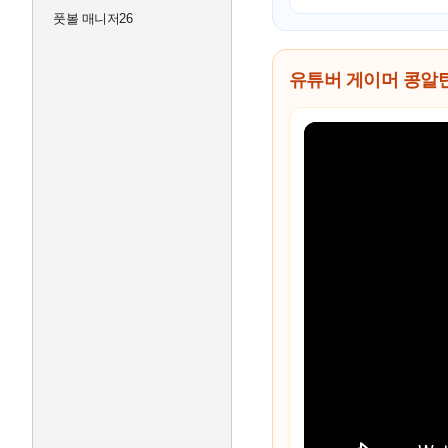
풋볼 매니저26
유튜버 게이머 콩알