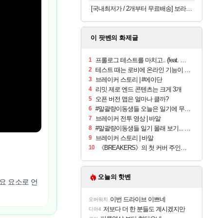
[국내최저가 / 2개부터 무료배송] 보라톡스 보라효소101 곡물발효효소 프로바이오틱스 30포
이 팟벤의 화제글
1
프롤로그 테스트를 마치고.. (feat. 리아)
2
테스트 때는 로비에 온라인 기능이 있는데
3
브레이커 스토리 | #에이단
4
리밋 제로 엔드 콘텐츠는 크게 3개
5
오픈 버전 맵은 얼마나 클까?
6
#말괄량이동생들 오늘은 일기에 무슨 내용이...
7
브레이커 전투 영상 | 바알
8
#말괄량이동생들 일기 몰래 보기... ????
9
브레이커 스토리 | 바알
10
《BREAKERS》의 첫 커버 주인공 바알!
오늘의 핫벤
필요 요소로 언
이번 드라이브 이쁘네
오버워치
저보다 더 한 분들도 계시겠지만
디아4