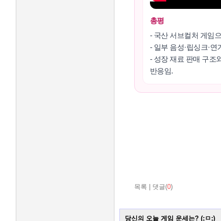
총평
- 국산 서브컬처 게임
- 일부 음성·립싱크·
- 성장 재료 판매 구
반응임.
목록
|
댓글(
0
)
당신의 오늘 게임 운세는? (;ㅁ;)