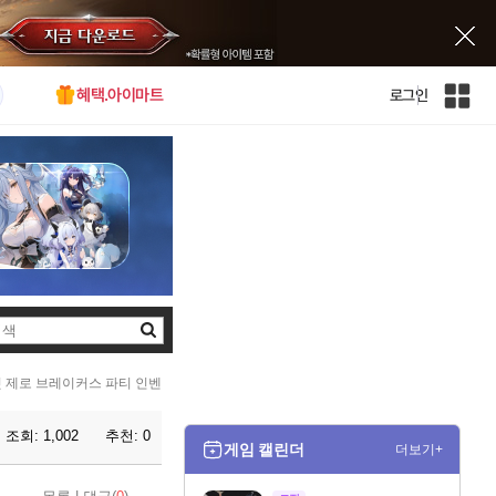
혜택.아이마트
로그인
인
벤
전
체
사
이
트
맵
검
색
 제로 브레이커스 파티 인벤
조회:
1,002
추천:
0
게임 캘린더
더보기+