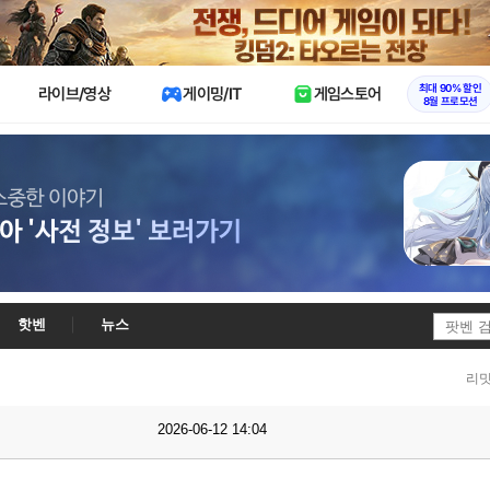
X
최대 90% 할인
라이브/영상
게이밍/IT
게임스토어
8월 프로모션
핫벤
뉴스
리밋
2026-06-12 14:04