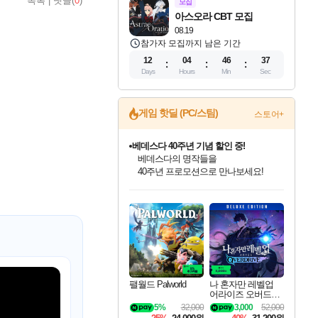
목록
|
댓글(
0
)
모집
아스오라 CBT 모집
08.19
참가자 모집까지 남은 기간
12
04
46
36
Days
Hours
Min
Sec
게임 핫딜 (PC/스팀)
스토어+
마블 투혼 파이팅 소울즈 예약 판매 중!
마블 히어로 총 출동&화려한 격투!
네이버 포인트 혜택까지!
인벤게임즈 8월 특별 할인!
드래곤소드: 어웨이크닝 입점!
문명 7 특별 할인!
귀무자: 검의 길 예약 판매 중!
비스트 오브 리인카네이션 정식 출시!
커세어 코브 출시 기념 할인!
더 렐릭 퍼스트 가디언 정식 출시
베데스다 40주년 기념 할인 중!
캡콤 프렌차이즈 할인 진행 중!
캡콤 일부 상품 상시 할인
스타워즈 은하계 레이서
로블록스 기프트 카드 공식 입점
인기 퍼블리셔 모음!
스팀으로 만나는 드래곤소드!
조선&고려 DLC 출시 예정
10% 할인과
게임프릭 신작 IP
해적'섬'을 발전시키자!
설화x하드코어 액션!
베데스다의 명작들을
몬헌, 바하 등 인기 IP를
몬헌 와일즈 & 드래곤즈 도그마2
인벤게임즈에서 10% 추가 적립
Robux를 가장 안전하고
최대 90% 할인가를 만나보세요!
네이버혜택과 함께 만나보세요!
50%할인&추가 적립까지!
이니&베니 혜택까지!
네이버 혜택가와 함께 예약하세요!
할인&네이버혜택으로 만나보세요!
네이버페이 혜택과 만나보세요!
40주년 프로모션으로 만나보세요!
할인가에 만나보세요!
일부 에디션 상시 할인!
혜택으로 예약 판매 중
편안하게 충전하세요
팰월드 Palworld
나 혼자만 레벨업
어라이즈 오버드라
이브 디럭스 에디션
5%
32,000
3,000
52,000
Solo Leveling Arise