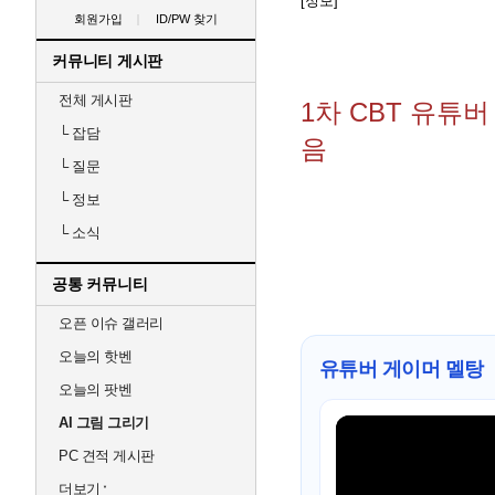
[정보]
회원가입
ID/PW 찾기
커뮤니티 게시판
전체 게시판
1차 CBT 유튜
└
잡담
음
└
질문
└
정보
└
소식
공통 커뮤니티
오픈 이슈 갤러리
오늘의 핫벤
유튜버 게이머 멜탕
오늘의 팟벤
AI 그림 그리기
PC 견적 게시판
더보기