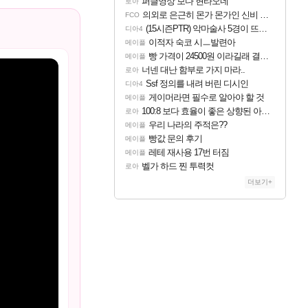
퍼클영상 보다 현타오네
로아
의외로 은근히 몬가 몬가인 신비 치어리더
FCO
(15시즌PTR) 악마술사 5경이 뜨네요
디아4
이적자 숙코 시ㅡ발련아
메이플
빵 가격이 24500원 이라길래 결제 취소하고 나왔다
메이플
너넨 대난 함부로 가지 마라..
로아
Ssf 정의를 내려 버린 디시인
디아4
게이머라면 필수로 알아야 할 것
메이플
100:8 보다 효율이 좋은 상향된 아제나 ㄷㄷ
로아
우리 나라의 주적은??
메이플
빵값 문의 후기
메이플
레테 재사용 17번 터짐
메이플
벨가 하드 찐 투력컷
로아
더보기+