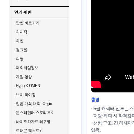
인기 팟벤
팟벤 바로가기
치지직
차벤
걸그룹
여행
해외게임정보
게임 영상
HyperX OMEN
브이 라이징
총평
일곱 개의 대죄: Origin
- S급 캐릭터 전투는
몬스터헌터 스토리즈3
- 패링·회피 시 타격감
바이오하자드 레퀴엠
- 선형 구조, 긴 리세
있음.
드래곤 퀘스트7