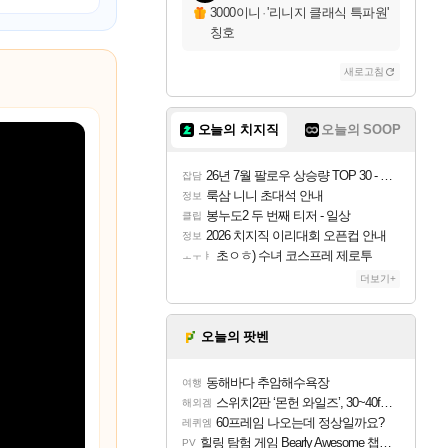
3000이니
·
'리니지 클래식 특파원'
칭호
새로고침
오늘의 치지직
오늘의 SOOP
26년 7월 팔로우 상승량 TOP 30 - 월간 치지직
잡담
룩삼 니니 초대석 안내
정보
봉누도2 두 번째 티저 - 일상
클립
2026 치지직 이리대회 오픈컵 안내
정보
초ㅇㅎ) 수녀 코스프레 제로투
ㅗㅜㅑ
더보기+
오늘의 팟벤
동해바다 추암해수욕장
여행
스위치2판 ‘몬헌 와일즈’, 30~40fps 목표 추정
해외겜
60프레임 나오는데 정상일까요?
레퀴엠
힐링 탐험 게임 Bearly Awesome 챕터 1 트레일러
PV