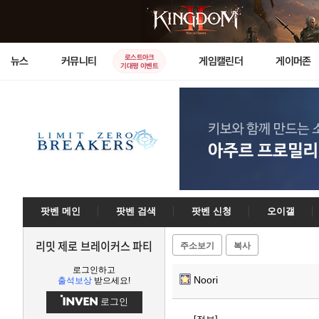
로스트아크
뉴스
커뮤니티
게임캘린더
게이머존
기대평 이벤트
팟벤 메인
팟벤 검색
팟벤 신청
오이갤
리밋 제로 브레이커스 파티
주소보기
복사
로그인하고
Noori
출석보상
받으세요!
로그인