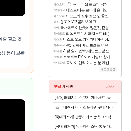
「에린」 컨셉 포스터 공개
아스오라
테스트 때는 로비에 온라인 기능이 있는데
리밋제로
아스오라 성우 정보 및 출연작 모음
아스오라
명조 X ??? 콜라보 예고
명조
국내에도 이쁜곳이 많은것 같습니다
여행
리싱크드 1.06 패치노트 (8/5)
리싱크드
여줄 필요 있
비스트 오브 리인카네이션 정보/공략글 모음
비스트
4컷 만화 | 야간 보초는 너무 힘들어
아주프로
AI발 원가 압박, 메인보드값 오르나
해외겜
능성 등이 보완
프로젝트 RX 도쿄 게임쇼 참가 결정
섭컬겜
혹시 이 만화 아시는 분 계신가요
애니클립
새로고침
핫딜
게시판
더보기+
[36%] 배터지는 소고기 한판 세트, 등심살 300g + 살치살 200g + 부채살 200g + 갈비살 200g + 우삼겹 300g, 1.2kg, 1세트
[또 국내최저가] 키친플라워 꾸테 세라믹 인덕션 냄비 편수 18cm x 2개
[국내최저가] 광동초이스 광옥고스틱 산삼배양근 30포
[국내 최저가] 득근파티 스팀 통 닭가슴살 6종 혼합 x 30팩