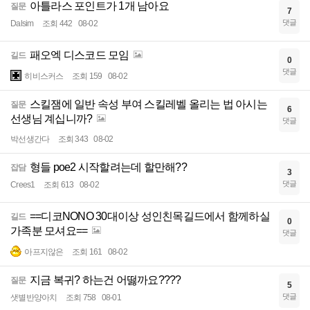
아틀라스 포인트가 1개 남아요
질문
7
댓글
Dalsim
조회 442
08-02
패오엑 디스코드 모임
길드
0
댓글
히비스커스
조회 159
08-02
스킬잼에 일반 속성 부여 스킬레벨 올리는 법 아시는
질문
6
선생님 계십니까?
댓글
박선생간다
조회 343
08-02
형들 poe2 시작할려는데 할만해??
잡담
3
댓글
Crees1
조회 613
08-02
==디코NONO 30대이상 성인친목길드에서 함께하실
길드
0
가족분 모셔요==
댓글
아프지않은
조회 161
08-02
지금 복귀? 하는건 어떯까요????
질문
5
댓글
샛별반양아치
조회 758
08-01