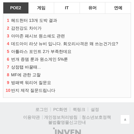
POE2
게임
IT
유머
연예
1
헤드헌터 13개 도박 결과
2
감전강도 차이가
3
아마존 패시브 원소쇄도 관련
4
데드아이 라샷 뉴비 입니다. 회오리사격은 왜 쓰는건가요?
5
아틀라스 포인트 2가 부족한데요
6
번개 증뎀 룬과 원소게인 5%룬
7
상점탭 바꿀때...
8
MF에 관한 고찰
9
방패벽 워리어 질문요
10
반지 제작 질문드립니다
로그인
PC화면
퀵링크
설정
청소년보호정책
이용약관
개인정보처리방침
▲
불법촬영물신고안내
(주)