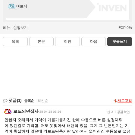
여보시
메뉴
인장보기
EXP 0%
목록
본문
이전
다음
댓글쓰기
댓글
(1)
등록순
|
최신순
새로고침
로또되면집사
25-04-28 05:26
신고
|
공감 확인
안한지 오래되서 기억이 가물가물하긴 한데 수동으로 버튼 설정해줘
야 했던걸로 기억함. 저도 못찾아서 해맨적 있음. 그게 그 번튼인지는 기
억이 확실하지 않은데 키보드단축키랑 달라져서 없어진건 수동으로 설정