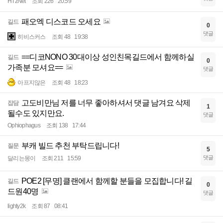
HTzNet
조회 226
20:59
패오엑 디스코드 오세요
길드
0
댓글
히비스커스
조회 48
19:38
==디코NONO 30대이상 성인친목길드에서 함께하실
길드
0
가족분 모셔요==
댓글
아프지않은
조회 48
18:23
고도비만님 저를 너무 좋아하셔서 댓글 남겨요 삭제
잡담
1
될수도 있지만요.
댓글
Ophiophagus
조회 138
17:44
부캐 빌드 추천 부탁드립니다!
질문
5
댓글
달리는몽이
조회 211
15:59
POE2 [무명] 클랜에서 함께할 분들을 모집합니다! 길
길드
0
드원40명
댓글
lighty2k
조회 87
08:41