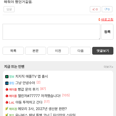
해줘야 했던거같음.
답글
0
0
새로고침
등록
목록
본문
이전
다음
댓글보기
지금 뜨는 인벤
더보기+
치지직 애플TV 앱 출시
정보
[2]
그냥 안녕수야
클립
[87]
빵값 문의 후기
메이플
[105]
챌린저#77777 저격했습니다!
메이플
[17]
야동 투척하고 간다
LoL
메모리 3사, 2027년 생산분 완판?
해외겜
유니버스 채널 특별 코너 | 자신만의 스타일
명조