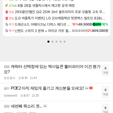
8월 28일 넷플릭스에서 예고편 공개 예정
GTA6
29%할인!벨킨 Qi2 25W 3in1 울트라차지 프로 모듈형 고속 무선 충전기 WIZ052kr 갤럭시S26 아이폰17 호환
핫딜
[LG 여름특가 이벤트] LG 오브제컬렉션 핏앤맥스 빌트인 828L 에센셜 화이트
핫딜
드래곤소드 어웨이크닝 디럭스 에디션 DragonSword Awakening Deluxe Edition
10%
49,500원
10%
특가
닌텐도 스위치 2 본체 + 마리오 카트 월드 + 포켓몬스터 레전드 ZA 닌텐도 스위치 2 에디션 번들
825,800원
2%
809,280원
특가
캐릭터 선택창에 있는 엑사일콘 퀄러파이어 이건 뭔가
잡담
0
요?
댓글
또또분식
조회 40
11:43
POE2 아직 재밌게 즐기고 계신분들 오세요!
길드
0
댓글
Unknown5
조회 67
21:35
세번째 목소리 겟...
잡담
6
댓글