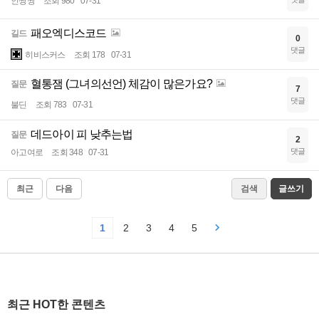
인짱짱
조회 980
07-31
패오엑디스코드
길드
0
댓글
히비스커스
조회 178
07-31
혈통잼 (그녀의선언) 체감이 많은가요?
질문
7
댓글
불딘
조회 783
07-31
데드아이 피 낮추는법
질문
2
댓글
아고여로
조회 348
07-31
최근
다음
검색
글쓰기
1
2
3
4
5
최근 HOT한 콘텐츠