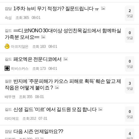
1주차 뉴비 무기 적정가? 질문드립니다 ㅠ
잡담
2
댓글
속섭
조회 365
08-01
==디코NONO 30대이상 성인친목길드에서 함께하실
길드
0
가족분 모셔요==
댓글
아프지않은
조회 183
08-01
패오엑은 전문디코에서
길드
0
댓글
히비스커스
조회 173
08-01
반지에 '주문피해가 카오스 피해로 획득' 훼손 말고 제
질문
3
작옵은 어떻게 붙이죠 ?
댓글
배뚜맨
조회 355
08-01
신생 길드 '미르' 에서 길드원 모집 합니다
길드
0
댓글
따띠에요
조회 202
07-31
다음 시즌 언제일까요??
잡담
4
댓글