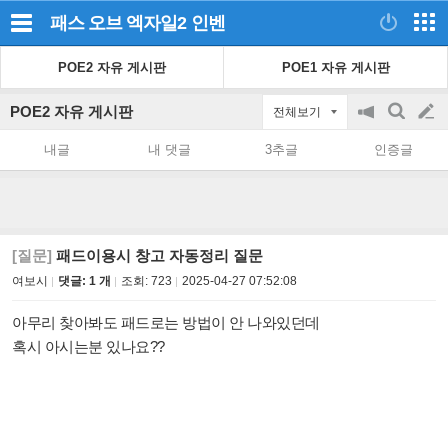
패스 오브 엑자일2
인벤
POE2 자유 게시판
POE1 자유 게시판
POE2 자유 게시판
전체보기
공
검
글
지
색
내글
내 댓글
3추글
인증글
on/off
쓰
기
[질문]
패드이용시 창고 자동정리 질문
여보시
댓글: 1 개
조회:
723
2025-04-27 07:52:08
아무리 찾아봐도 패드로는 방법이 안 나와있던데
혹시 아시는분 있나요??