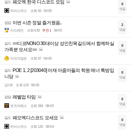
페오엑 한국 디스코드 모임
길드
0
댓글
히비스커스
조회 93
08-05
이번 시즌 정말 즐거웠음..
잡담
2
댓글
아드레인
조회 630
추천 1
08-05
==디코NONO 30대이상 성인친목길드에서 함께하실
길드
0
가족분 모셔요==
댓글
아프지않은
조회 97
08-05
POE 1, 2 [203040] 아재 아줌마들의 학원 매너 톡방입
길드
0
니당
댓글
감각ll
조회 126
08-05
레벨업 타임
잡담
0
댓글
로즈아레스
조회 284
08-05
패오엑디스코드 오세요
길드
0
댓글
히비스커스
조회 120
08-04