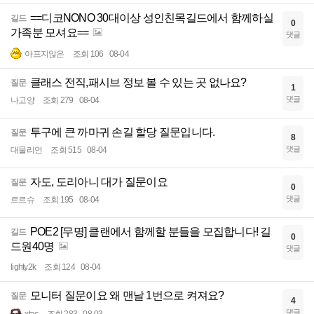
==디코NONO 30대이상 성인친목길드에서 함께하실
길드
0
가족분 모셔요==
댓글
아프지않은
조회 106
08-04
클래스 전직,패시브 정보 볼 수 있는 곳 없나요?
질문
1
댓글
나고양
조회 279
08-04
투구에 큰 까마귀 손길 할당 질문입니다.
질문
8
댓글
대물리언
조회 515
08-04
자도, 도리아니 대가 질문이요
질문
0
댓글
르르슈
조회 195
08-04
POE2 [무명] 클랜에서 함께할 분들을 모집합니다! 길
길드
0
드원40명
댓글
lighty2k
조회 124
08-04
모니터 질문이요 왜 맨날 1번으로 켜져요?
질문
4
댓글