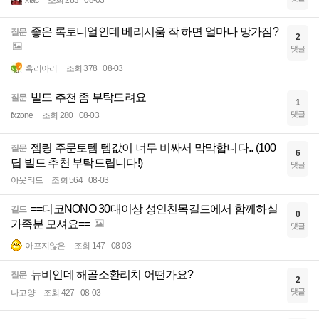
xtac
조회 283
08-03
좋은 록토니얼인데 베리시움 작 하면 얼마나 망가짐?
질문
2
댓글
흑리아리
조회 378
08-03
빌드 추천 좀 부탁드려요
질문
1
댓글
fxzone
조회 280
08-03
젬링 주문토템 템값이 너무 비싸서 막막합니다.. (100
질문
6
딥 빌드 추천 부탁드립니다!)
댓글
아웃티드
조회 564
08-03
==디코NONO 30대이상 성인친목길드에서 함께하실
길드
0
가족분 모셔요==
댓글
아프지않은
조회 147
08-03
뉴비인데 해골소환리치 어떤가요?
질문
2
댓글
나고양
조회 427
08-03