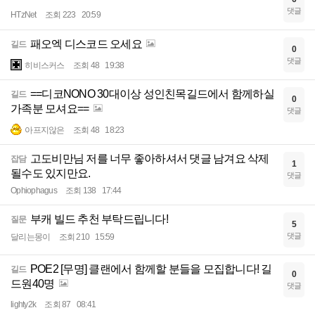
댓글
HTzNet
조회 223
20:59
패오엑 디스코드 오세요
길드
0
댓글
히비스커스
조회 48
19:38
==디코NONO 30대이상 성인친목길드에서 함께하실
길드
0
가족분 모셔요==
댓글
아프지않은
조회 48
18:23
고도비만님 저를 너무 좋아하셔서 댓글 남겨요 삭제
잡담
1
될수도 있지만요.
댓글
Ophiophagus
조회 138
17:44
부캐 빌드 추천 부탁드립니다!
질문
5
댓글
달리는몽이
조회 210
15:59
POE2 [무명] 클랜에서 함께할 분들을 모집합니다! 길
길드
0
드원40명
댓글
lighty2k
조회 87
08:41