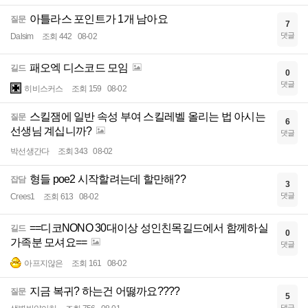
아틀라스 포인트가 1개 남아요
질문
7
댓글
Dalsim
조회 442
08-02
패오엑 디스코드 모임
길드
0
댓글
히비스커스
조회 159
08-02
스킬잼에 일반 속성 부여 스킬레벨 올리는 법 아시는
질문
6
선생님 계십니까?
댓글
박선생간다
조회 343
08-02
형들 poe2 시작할려는데 할만해??
잡담
3
댓글
Crees1
조회 613
08-02
==디코NONO 30대이상 성인친목길드에서 함께하실
길드
0
가족분 모셔요==
댓글
아프지않은
조회 161
08-02
지금 복귀? 하는건 어떯까요????
질문
5
댓글