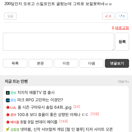
200딮인지 모르고 스킬포인트 골랐는데 그뒤로 보질못하네ㅠㅠ
답글
0
0
새로고침
등록
목록
본문
이전
다음
댓글보기
지금 뜨는 인벤
더보기+
치지직 애플TV 앱 출시
정보
마크 RPG 고민하는 이경민?
클립
[24]
올 시즌 구마유시 솔킬 64회..jpg
LoL
[108]
100:8 보다 효율이 좋은 상향된 아제나 ㄷㄷ
로아
[149]
8월 9일 썬데이 메이플
메이플
넷마블, 신작 서브컬쳐 게임 [펄 인 블루] 티저 사이트 오픈
섭컬겜