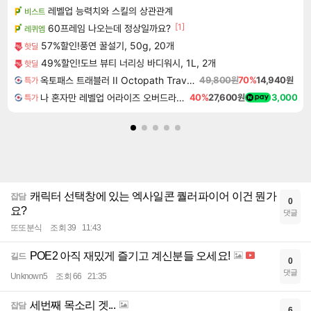
레벨업 능력치와 스킬의 상관관계
비스트
[1]
60프레임 나오는데 정상일까요?
레퀴엠
57%할인!풍연 꿀설기, 50g, 20개
핫딜
49%할인!도브 뷰티 너리싱 바디워시, 1L, 2개
핫딜
옥토패스 트래블러 II Octopath Traveler II
49,800원
70%
14,940원
특가
나 혼자만 레벨업 어라이즈 오버드라이브 Solo Leveling Arise
40%
27,600원
3,000
특가
캐릭터 선택창에 있는 엑사일콘 퀄러파이어 이건 뭔가
잡담
0
요?
댓글
또또분식
조회 39
11:43
POE2 아직 재밌게 즐기고 계신분들 오세요!
길드
0
댓글
Unknown5
조회 66
21:35
세번째 목소리 겟...
잡담
6