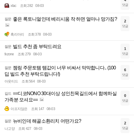
4
댓글
xtac
조회 282
08-03
좋은 록토니얼인데 베리시움 작 하면 얼마나 망가짐?
질문
2
댓글
흑리아리
조회 378
08-03
빌드 추천 좀 부탁드려요
질문
1
댓글
fxzone
조회 279
08-03
젬링 주문토템 템값이 너무 비싸서 막막합니다.. (100
질문
6
딥 빌드 추천 부탁드립니다!)
댓글
아웃티드
조회 564
08-03
==디코NONO 30대이상 성인친목길드에서 함께하실
길드
0
가족분 모셔요==
댓글
아프지않은
조회 147
08-03
뉴비인데 해골소환리치 어떤가요?
질문
2
댓글
나고양
조회 427
08-03