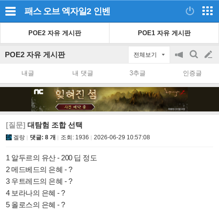
패스 오브 엑자일2
인벤
POE2 자유 게시판
POE1 자유 게시판
POE2 자유 게시판
전체보기
공
검
글
지
색
내글
내 댓글
3추글
인증글
on/off
쓰
기
[질문]
대탐험 조합 선택
겔랑
댓글: 8 개
조회:
1936
2026-06-29 10:57:08
1 알두르의 유산 - 200 딥 정도
2 메드베드의 은혜 - ?
3 우트레드의 은혜 - ?
4 보라나의 은혜 - ?
5 올로스의 은혜 - ?