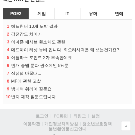
POE2
게임
IT
유머
연예
1
헤드헌터 13개 도박 결과
2
감전강도 차이가
3
아마존 패시브 원소쇄도 관련
4
데드아이 라샷 뉴비 입니다. 회오리사격은 왜 쓰는건가요?
5
아틀라스 포인트 2가 부족한데요
6
번개 증뎀 룬과 원소게인 5%룬
7
상점탭 바꿀때...
8
MF에 관한 고찰
9
방패벽 워리어 질문요
10
반지 제작 질문드립니다
로그인
PC화면
퀵링크
설정
청소년보호정책
이용약관
개인정보처리방침
▲
불법촬영물신고안내