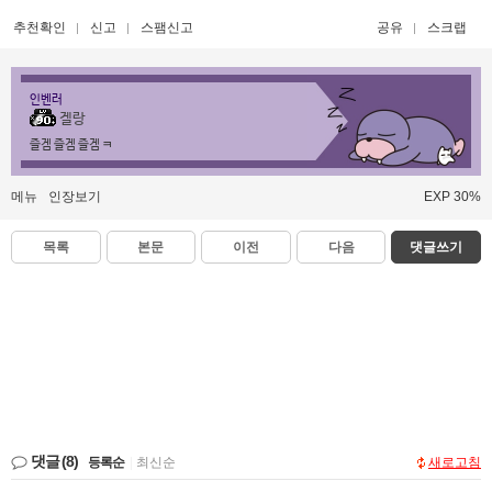
추천확인
신고
스팸신고
공유
스크랩
인벤러
겔랑
즐겜 즐겜 즐겜 ㅋ
메뉴
인장보기
EXP 30%
목록
본문
이전
다음
댓글쓰기
댓글
(8)
등록순
|
최신순
새로고침