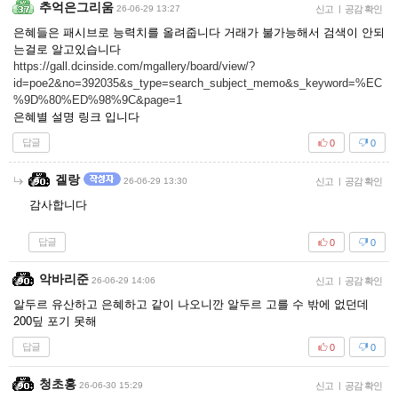
추억은그리움
26-06-29 13:27
신고
|
공감 확인
은혜들은 패시브로 능력치를 올려줍니다 거래가 불가능해서 검색이 안되
는걸로 알고있습니다
https://gall.dcinside.com/mgallery/board/view/?
id=poe2&no=392035&s_type=search_subject_memo&s_keyword=%EC
%9D%80%ED%98%9C&page=1
은혜별 설명 링크 입니다
답글
0
0
겔랑
26-06-29 13:30
신고
|
공감 확인
감사합니다
답글
0
0
악바리준
26-06-29 14:06
신고
|
공감 확인
알두르 유산하고 은혜하고 같이 나오니깐 알두르 고를 수 밖에 없던데
200딮 포기 못해
답글
0
0
청초홍
26-06-30 15:29
신고
|
공감 확인