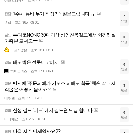
샛별반양아치
조회 756
08-01
1주차 뉴비 무기 적정가? 질문드립니다 ㅠ
잡담
2
댓글
속섭
조회 365
08-01
==디코NONO 30대이상 성인친목길드에서 함께하실
길드
0
가족분 모셔요==
댓글
아프지않은
조회 183
08-01
패오엑은 전문디코에서
길드
0
댓글
히비스커스
조회 173
08-01
반지에 '주문피해가 카오스 피해로 획득' 훼손 말고 제
질문
3
작옵은 어떻게 붙이죠 ?
댓글
배뚜맨
조회 355
08-01
신생 길드 '미르' 에서 길드원 모집 합니다
길드
0
댓글
따띠에요
조회 202
07-31
다음 시즌 언제일까요??
잡담