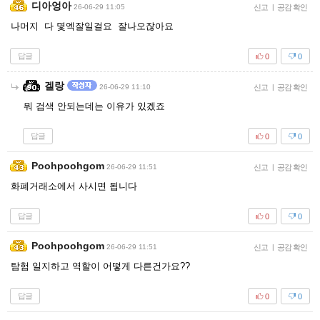
디아엉아
26-06-29 11:05
신고
|
공감 확인
나머지 다 몇엑잘일걸요 잘나오잖아요
답글
0
0
겔랑
26-06-29 11:10
신고
|
공감 확인
뭐 검색 안되는데는 이유가 있겠죠
답글
0
0
Poohpoohgom
26-06-29 11:51
신고
|
공감 확인
화폐거래소에서 사시면 됩니다
답글
0
0
Poohpoohgom
26-06-29 11:51
신고
|
공감 확인
탐험 일지하고 역할이 어떻게 다른건가요??
답글
0
0