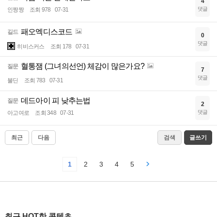
4
댓글
인짱짱
조회 978
07-31
패오엑디스코드
길드
0
댓글
히비스커스
조회 178
07-31
혈통잼 (그녀의선언) 체감이 많은가요?
질문
7
댓글
불딘
조회 783
07-31
데드아이 피 낮추는법
질문
2
댓글
아고여로
조회 348
07-31
최근
다음
검색
글쓰기
1
2
3
4
5
최근 HOT한 콘텐츠