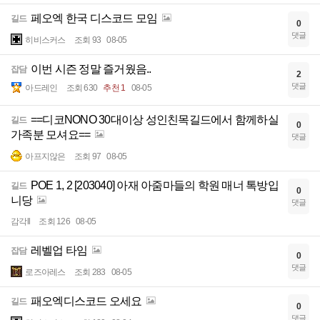
페오엑 한국 디스코드 모임
길드
0
댓글
히비스커스
조회 93
08-05
이번 시즌 정말 즐거웠음..
잡담
2
댓글
아드레인
조회 630
추천 1
08-05
==디코NONO 30대이상 성인친목길드에서 함께하실
길드
0
가족분 모셔요==
댓글
아프지않은
조회 97
08-05
POE 1, 2 [203040] 아재 아줌마들의 학원 매너 톡방입
길드
0
니당
댓글
감각ll
조회 126
08-05
레벨업 타임
잡담
0
댓글
로즈아레스
조회 283
08-05
패오엑디스코드 오세요
길드
0
댓글