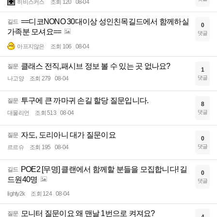
히비스커스
조회 120
08-04
==디코NONO 30대이상 성인친목길드에서 함께하실
길드
0
가족분 모셔요==
댓글
아프지않은
조회 106
08-04
클래스 전직,패시브 정보 볼 수 있는 곳 없나요?
질문
1
댓글
나고양
조회 279
08-04
투구에 큰 까마귀 손길 할당 질문입니다.
질문
8
댓글
대물리언
조회 513
08-04
자도, 도리아니 대가 질문이요
질문
0
댓글
르르슈
조회 195
08-04
POE2 [무명] 클랜에서 함께할 분들을 모집합니다! 길
길드
0
드원40명
댓글
lighty2k
조회 124
08-04
모니터 질문이요 왜 맨날 1번으로 켜져요?
질문