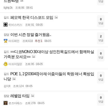
드원40명
댓글
lighty2k
조회 86
08:41
페오엑 한국 디스코드 모임
길드
0
댓글
히비스커스
조회 91
08-05
이번 시즌 정말 즐거웠음..
잡담
2
댓글
아드레인
조회 618
추천 1
08-05
==디코NONO 30대이상 성인친목길드에서 함께하실
길드
0
가족분 모셔요==
댓글
아프지않은
조회 95
08-05
POE 1, 2 [203040] 아재 아줌마들의 학원 매너 톡방입
길드
0
니당
댓글
감각ll
조회 124
08-05
레벨업 타임
잡담
0
댓글
로즈아레스
조회 278
08-05