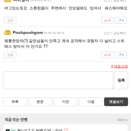
26-06-29 08:15
신고
|
공감 확인
버그있는듯요 소환된몹이 주변에서 안보일때도 있어서 패스해야해요
답글
0
0
Poohpoohgom
26-06-29 09:21
신고
|
공감 확인
원통한망자(?) 같은넘들이 안죽고 계속 공격해서 경험치 다 날리고 스트
레스 받아서 더 안가요 TT
답글
0
0
새로고침
등록
목록
본문
이전
다음
댓글보기
지금 뜨는 인벤
더보기+
[1]
봉누도2 두 번째 티저 - 일상
클립