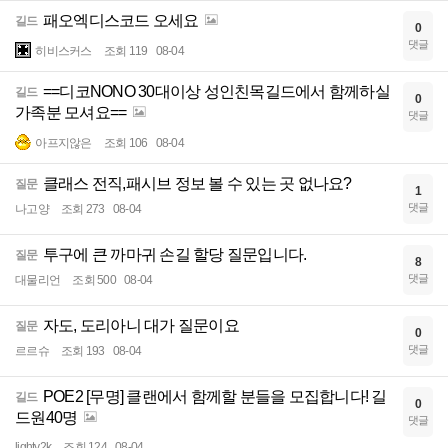
패오엑디스코드 오세요
길드
0
댓글
히비스커스
조회 119
08-04
==디코NONO 30대이상 성인친목길드에서 함께하실
길드
0
가족분 모셔요==
댓글
아프지않은
조회 106
08-04
클래스 전직,패시브 정보 볼 수 있는 곳 없나요?
질문
1
댓글
나고양
조회 273
08-04
투구에 큰 까마귀 손길 할당 질문입니다.
질문
8
댓글
대물리언
조회 500
08-04
자도, 도리아니 대가 질문이요
질문
0
댓글
르르슈
조회 193
08-04
POE2 [무명] 클랜에서 함께할 분들을 모집합니다! 길
길드
0
드원40명
댓글
lighty2k
조회 124
08-04