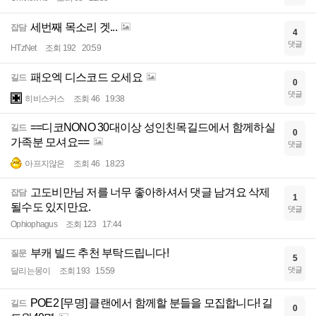
세번째 목소리 겟...
잡담
4
댓글
HTzNet
조회 192
20:59
패오엑 디스코드 오세요
길드
0
댓글
히비스커스
조회 46
19:38
==디코NONO 30대이상 성인친목길드에서 함께하실
길드
0
가족분 모셔요==
댓글
아프지않은
조회 46
18:23
고도비만님 저를 너무 좋아하셔서 댓글 남겨요 삭제
잡담
1
될수도 있지만요.
댓글
Ophiophagus
조회 123
17:44
부캐 빌드 추천 부탁드립니다!
질문
5
댓글
달리는몽이
조회 193
15:59
POE2 [무명] 클랜에서 함께할 분들을 모집합니다! 길
길드
0