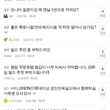
모니터 질문이요 왜 맨날 1번으로 켜져요?
질문
4
댓글
xtac
조회 281
08-03
좋은 록토니얼인데 베리시움 작 하면 얼마나 망가짐?
질문
2
댓글
흑리아리
조회 371
08-03
빌드 추천 좀 부탁드려요
질문
1
댓글
fxzone
조회 277
08-03
젬링 주문토템 템값이 너무 비싸서 막막합니다.. (100
질문
6
딥 빌드 추천 부탁드립니다!)
댓글
아웃티드
조회 559
08-03
==디코NONO 30대이상 성인친목길드에서 함께하실
길드
0
가족분 모셔요==
댓글
아프지않은
조회 146
08-03