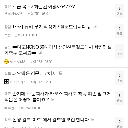
지금 복귀? 하는건 어떯까요????
질문
5
댓글
샛별반양아치
조회 751
08-01
1주차 뉴비 무기 적정가? 질문드립니다 ㅠ
잡담
2
댓글
속섭
조회 363
08-01
==디코NONO 30대이상 성인친목길드에서 함께하실
길드
0
가족분 모셔요==
댓글
아프지않은
조회 183
08-01
패오엑은 전문디코에서
길드
0
댓글
히비스커스
조회 173
08-01
반지에 '주문피해가 카오스 피해로 획득' 훼손 말고 제
질문
3
작옵은 어떻게 붙이죠 ?
댓글
배뚜맨
조회 354
08-01
신생 길드 '미르' 에서 길드원 모집 합니다
길드
0
댓글