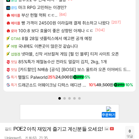
마크 RPG 고민하는 이경민?
클립
[64]
부산 헌혈 먹튀 ㄷㄷ..
메이플
[207]
빵 가격이 24500원 이라길래 결제 취소하고 나왔다
메이플
[104]
100:8 보다 효율이 좋은 상향된 아제나 ㄷㄷ
로아
8월 28일 넷플릭스에서 예고편 공개 예정
GTA6
국내에도 이쁜곳이 많은것 같습니다
여행
넷마블, 신작 서브컬쳐 게임 [펄 인 블루] 티저 사이트 오픈
섭컬겜
85%특가 제철농수산 전라도 얼갈이 김치, 2kg, 1개
핫딜
[카드할인] N배송 [공식] [BOSE] 보스 울트라 오픈 이어버드 드리프트우드 샌드
핫딜
팰월드 Palworld
25%
24,000원
5%
특가
드래곤소드 어웨이크닝 디럭스 에디션 DragonSword Awakening Deluxe Edition
10%
49,500원
10%
특가
POE2 아직 재밌게 즐기고 계신분들 오세요!
길드
0
댓글
Unknown5
조회 63
21:35