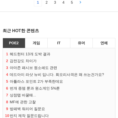
1
2
3
4
5
최근 HOT한 콘텐츠
POE2
게임
IT
유머
연예
1
헤드헌터 13개 도박 결과
2
감전강도 차이가
3
아마존 패시브 원소쇄도 관련
4
데드아이 라샷 뉴비 입니다. 회오리사격은 왜 쓰는건가요?
5
아틀라스 포인트 2가 부족한데요
6
번개 증뎀 룬과 원소게인 5%룬
7
상점탭 바꿀때...
8
MF에 관한 고찰
9
방패벽 워리어 질문요
10
반지 제작 질문드립니다