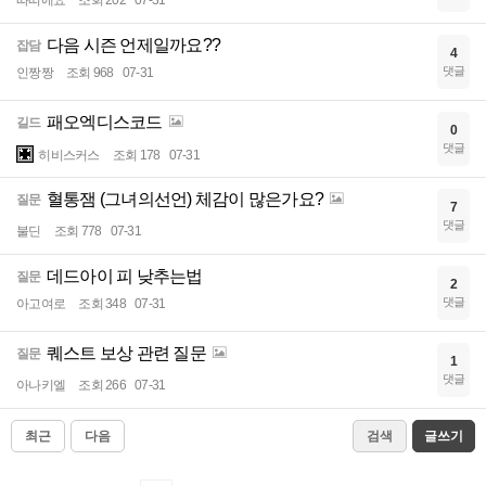
따띠에요
조회 202
07-31
다음 시즌 언제일까요??
잡담
4
댓글
인짱짱
조회 968
07-31
패오엑디스코드
길드
0
댓글
히비스커스
조회 178
07-31
혈통잼 (그녀의선언) 체감이 많은가요?
질문
7
댓글
불딘
조회 778
07-31
데드아이 피 낮추는법
질문
2
댓글
아고여로
조회 348
07-31
퀘스트 보상 관련 질문
질문
1
댓글
아나키엘
조회 266
07-31
최근
다음
검색
글쓰기