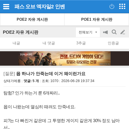
패스 오브 엑자일2
인벤
POE2 자유 게시판
POE1 자유 게시판
POE2 자유 게시판
전체보기
공
검
글
지
색
내글
내 댓글
3추글
인증글
on/off
쓰
기
[질문]
몹 하나가 안죽는데 이거 왜이런가요
상태가메롱
댓글: 5 개
조회:
1070
2026-06-28 19:37:34
탐험? 인가 하는거 룬 6개짜리..
몹이 나왔는데 열심히 때려도 안죽네요.
피?는 다 빠진거 같은데 그 투명한 게이지 같은게 30% 정도 남아
서..