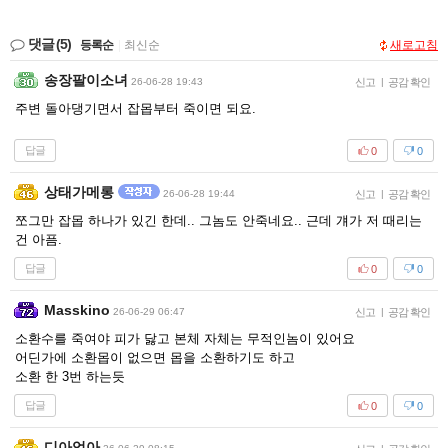
댓글
(5)
등록순
|
최신순
새로고침
송장팔이소녀
26-06-28 19:43
신고
|
공감 확인
주변 돌아댕기면서 잡몹부터 죽이면 되요.
답글
0
0
상태가메롱
26-06-28 19:44
신고
|
공감 확인
쪼그만 잡몹 하나가 있긴 한데.. 그놈도 안죽네요.. 근데 걔가 저 때리는
건 아픔.
답글
0
0
Masskino
26-06-29 06:47
신고
|
공감 확인
소환수를 죽여야 피가 닳고 본체 자체는 무적인놈이 있어요
어딘가에 소환몹이 없으면 몹을 소환하기도 하고
소환 한 3번 하는듯
답글
0
0
디아엉아