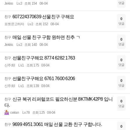
댓글
Jekiss
Lv.2
조회 154
08-04
607224370639 선물친구 구해요
친구
0
댓글
포켓몬고하쟈
Lv.2
조회 152
08-04
매일 선물 친구 구함 원하면 친추 ㄱ
친구
0
댓글
Jekiss
Lv.2
조회 140
08-04
선물친구구해요 8774 6282 1763
친구
0
댓글
신주희l
Lv.1
조회 175
08-04
선물친구구해요 6761 7600 6206
친구
0
댓글
신주희l
Lv.1
조회 139
08-04
신규 복귀 리퍼럴코드 필요하신분 8KTMK42P8 입니
친구
0
다.
댓글
ceiran
Lv.78
조회 125
08-04
9699 4951 3061 매일 선물 교환 친구 구합니다.
친구
0