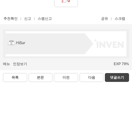
0
추천확인
신고
스팸신고
공유
스크랩
HiBar
메뉴
인장보기
EXP 79%
목록
본문
이전
다음
댓글쓰기