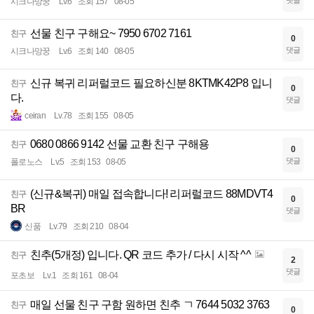
댓글
시크나망꿍
Lv.6
조회 157
08-05
선물 친구 구해요~ 7950 6702 7161
친구
0
댓글
시크나망꿍
Lv.6
조회 140
08-05
신규 복귀 리퍼럴코드 필요하신분 8KTMK42P8 입니
친구
0
다.
댓글
ceiran
Lv.78
조회 155
08-05
0680 0866 9142 선물 교환 친구 구해용
친구
0
댓글
폴로노스
Lv.5
조회 153
08-05
(신규&복귀) 매일 접속합니다! 리퍼럴코드 88MDVT4
친구
0
BR
댓글
신품
Lv.79
조회 210
08-04
친추(5개정) 입니다. QR 코드 추가 / 다시 시작 ^^
친구
2
댓글
포초보
Lv.1
조회 161
08-04
매일 선물 친구 구함 원하면 친추 ㄱ 7644 5032 3763
친구
0