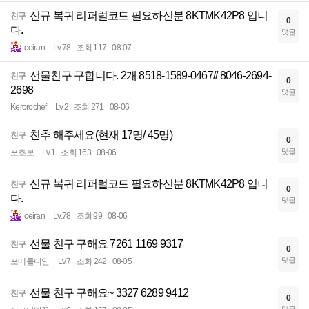
신규 복귀 리퍼럴코드 필요하신분 8KTMK42P8 입니
친구
0
다.
댓글
ceiran
Lv.78
조회 117
08-07
선물친구 구합니다. 2개 8518-1589-0467// 8046-2694-
친구
0
2698
댓글
Kerorochef
Lv.2
조회 271
08-06
친추 해주세요(현재 17명/ 45명)
친구
0
댓글
포초보
Lv.1
조회 163
08-06
신규 복귀 리퍼럴코드 필요하신분 8KTMK42P8 입니
친구
0
다.
댓글
ceiran
Lv.78
조회 99
08-06
선물 친구 구해요 7261 1169 9317
친구
0
댓글
포메롤니안
Lv.7
조회 242
08-05
선물 친구 구해요~ 3327 6289 9412
친구
0