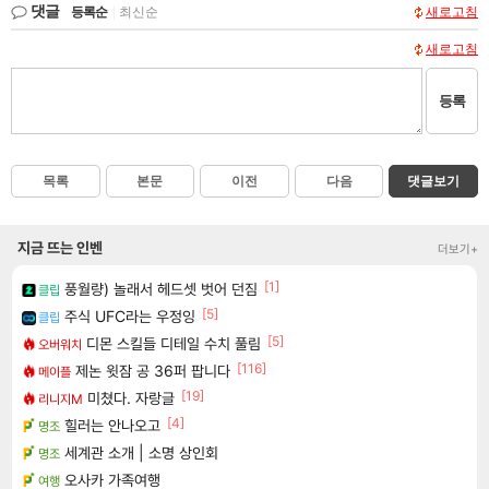
댓글
등록순
|
최신순
새로고침
새로고침
등록
목록
본문
이전
다음
댓글보기
지금 뜨는 인벤
더보기+
[1]
풍월량) 놀래서 헤드셋 벗어 던짐
클립
[5]
주식 UFC라는 우정잉
클립
[5]
디몬 스킬들 디테일 수치 풀림
오버워치
[116]
제논 윗잠 공 36퍼 팝니다
메이플
[19]
미쳤다. 자랑글
리니지M
[4]
힐러는 안나오고
명조
세계관 소개 | 소명 상인회
명조
오사카 가족여행
여행