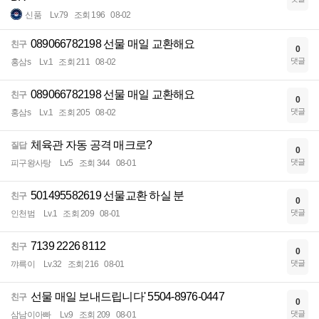
신품
Lv.79
조회 196
08-02
089066782198 선물 매일 교환해요
친구
0
댓글
홍삼s
Lv.1
조회 211
08-02
089066782198 선물 매일 교환해요
친구
0
댓글
홍삼s
Lv.1
조회 205
08-02
체육관 자동 공격 매크로?
질답
0
댓글
피구왕사탕
Lv.5
조회 344
08-01
501495582619 선물교환 하실 분
친구
0
댓글
인천범
Lv.1
조회 209
08-01
7139 2226 8112
친구
0
댓글
꺄륵이
Lv.32
조회 216
08-01
선물 매일 보내드립니다' 5504-8976-0447
친구
0
댓글
삼남이아빠
Lv.9
조회 209
08-01