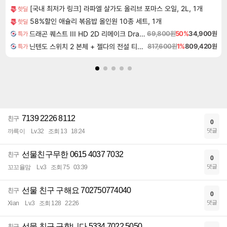
[국내 최저가 링크] 라파엘 살가도 올리브 포마스 오일, 2L, 1개
핫딜
58%할인 애슐리 볶음밥 올인원 10종 세트, 1개
핫딜
드래곤 퀘스트 III HD 2D 리메이크 Dragon Quest III HD 2D Remake
69,800원
50%
34,900원
특가
닌텐도 스위치 2 본체 + 젤다의 전설 티어스 오브 더 킹덤 닌텐도 스위치 2 에디션 + 젤다의 전설 브레스 오브 더 와일드 닌텐도 스위치 2 에디션 번들
817,600원
1%
809,420원
특가
7139 2226 8112
친구
0
댓글
꺄륵이
Lv.32
조회 13
18:24
선물친구무한 0615 4037 7032
친구
0
댓글
꼬꼬율맘
Lv.3
조회 75
03:39
선물 친구 구해요 702750774040
친구
0
댓글
Xian
Lv.3
조회 128
22:26
선물 친구 구합니다 5334 7022 5050
친구