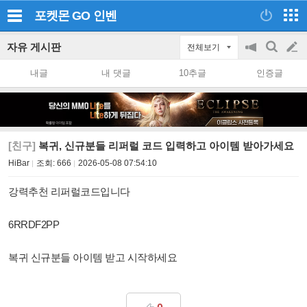
포켓몬 GO
인벤
자유 게시판
전체보기
공
검
글
지
색
내글
내 댓글
10추글
인증글
on/off
쓰
기
[친구]
복귀, 신규분들 리퍼럴 코드 입력하고 아이템 받아가세요
HiBar
조회:
666
2026-05-08 07:54:10
강력추천 리퍼럴코드입니다
6RRDF2PP
복귀 신규분들 아이템 받고 시작하세요