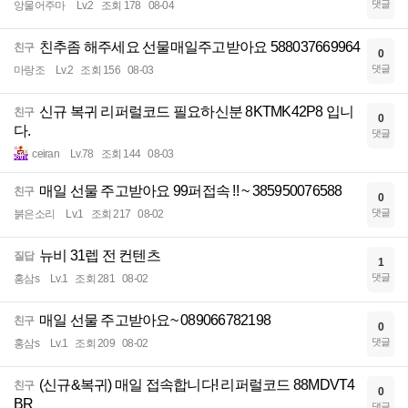
댓글
앙물어주마
Lv.2
조회 178
08-04
친추좀 해주세요 선물매일주고받아요 588037669964
친구
0
댓글
마랑조
Lv.2
조회 156
08-03
신규 복귀 리퍼럴코드 필요하신분 8KTMK42P8 입니
친구
0
다.
댓글
ceiran
Lv.78
조회 144
08-03
매일 선물 주고받아요 99퍼접속 !! ~ 385950076588
친구
0
댓글
붉은소리
Lv.1
조회 217
08-02
뉴비 31렙 전 컨텐츠
질답
1
댓글
홍삼s
Lv.1
조회 281
08-02
매일 선물 주고받아요~ 089066782198
친구
0
댓글
홍삼s
Lv.1
조회 209
08-02
(신규&복귀) 매일 접속합니다! 리퍼럴코드 88MDVT4
친구
0
BR
댓글