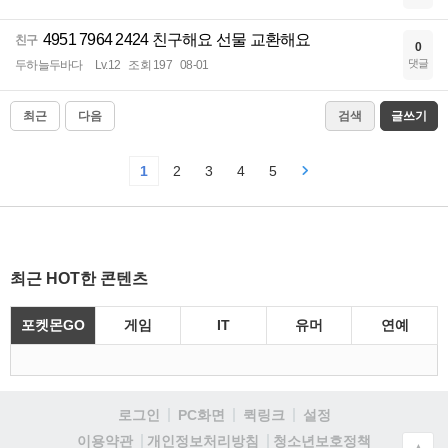
4951 7964 2424 친구해요 선물 교환해요
친구
0
댓글
두하늘두바다
Lv.12
조회 197
08-01
최근
다음
검색
글쓰기
1
2
3
4
5
최근 HOT한 콘텐츠
포켓몬GO
게임
IT
유머
연예
로그인
PC화면
퀵링크
설정
청소년보호정책
이용약관
개인정보처리방침
▲