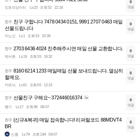
0
댓글
도토리상수리
Lv.23
조회 52
22:18
친구 구합니다 7478 0434 0151, 9991 2707 0463 매일
친구
0
선물드립니다
댓글
지노신
Lv.1
조회 53
20:39
2703 6436 4024 친추해주시면 매일 선물 교환합니다.
친구
0
댓글
박서폿
Lv.19
조회 55
19:32
8160 6214 1233 매일매일 선물 보내드립니다. 열심히
친구
0
할께요.
댓글
카르닉
Lv.61
조회 65
13:15
선물친구 구해요~ 372446016374
친구
0
댓글
쌩기
Lv.17
조회 96
08-07
(신규&복귀) 매일 접속합니다! 리퍼럴코드 88MDVT4
친구
0
BR
댓글
신품
Lv.79
조회 184
08-07