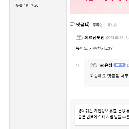
풋볼 매니저26
(2)
댓글
등록순
|
최신순
페르난도진
(2025-06-13 13:
뉴비도 가능한가요!?
mc유성
(
죄송해요 댓글을 너무 