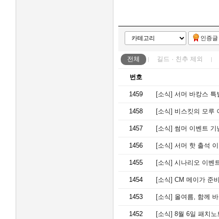
인증글
전체
길드 · 친추
제외
번호
1459
[소식]
서머 바캉스 특
1458
[소식]
비스킷의 모루 
1457
[소식]
썸머 이벤트 기
1456
[소식]
서머 핫 출석 
1455
[소식]
시나리오 이벤트 
1454
[소식]
CM 메이가 준비
1453
[소식]
올여름, 함께 
1452
[소식]
8월 6일 패치노