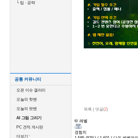
└
팁 · 공략
공통 커뮤니티
오픈 이슈 갤러리
오늘의 핫벤
오늘의 팟벤
목록
|
댓글(
2
)
AI 그림 그리기
레벨
PC 견적 게시판
경험치
더보기
1,585
(92%)
/ 1,601
( 다음 레벨까지 