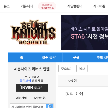
로스트아크
뉴스
커뮤니티
게임캘린더
게이머존
기대평 이벤트
홈
필수 공략
쿠폰
추천 장
세븐나이츠 리버스 인벤
주소보기
복사
로그인하고
mc유성
출석보상
받으세요!
로그인
[길드 · 친추]
회원가입
ID/PW 찾기