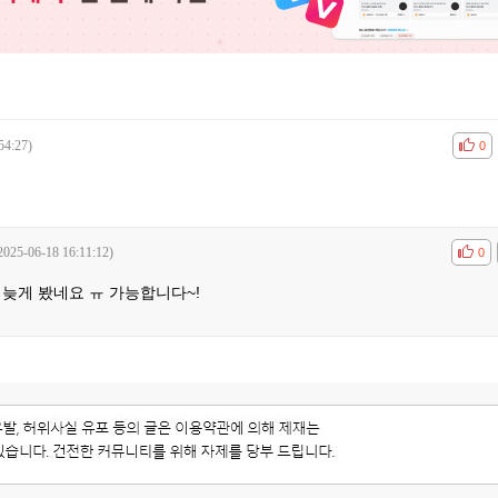
54:27)
공감
비공
0
2025-06-18 16:11:12)
공감
비공
0
늦게 봤네요 ㅠ 가능합니다~!