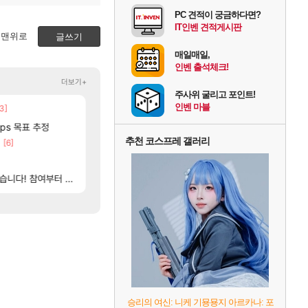
PC 견적이 궁금하다면?
IT인벤 견적게시판
맨위로
글쓰기
매일매일,
인벤 출석체크!
더보기+
주사위 굴리고 포인트!
인벤 마블
3]
[130]
[1]
국내에도 이쁜곳이 많은것 같습니다
파리바게트 본사에서 연락왔음
여행
메이플
[12]
fps 목표 추정
중국 CXMT, D램 매출 점유율 7%…글로벌 4위로
근뎀 300 달성!
해외겜
리니지M
추천 코스프레 갤러리
[6]
[55]
재학이형도 결국. 사과보상줬는데
AI발 원가 압박, 메인보드값 오르나
해외겜
로아
[85]
[45]
내는 사람도 있네
메이플 역사상 최고의 약코
리싱크드 1.06 패치노트 (8/5)
리싱크드
메이플
[57]
여부터 추첨까지????
 불안정때문일듯
메모리 3사, 2027년 생산분 완판?
드디어 밝혀진 호날두 노쇼사건의 진실 ㅁㅊㄷㄷ
해외겜
메이플
승리의 여신: 니케 기묭묭지 아르카나: 포