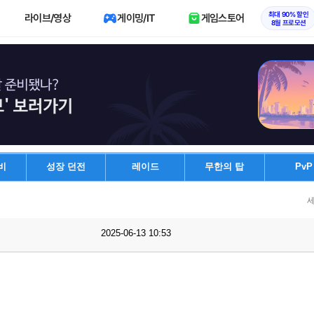
최대 90% 할인
라이브/영상
게이밍/IT
게임스토어
8월 프로모션
비
성장 던전
레이드
무한의 탑
PvP
세
2025-06-13 10:53