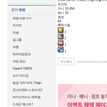
포인트
이니
10,454
인기 팟벤
베니
20
명성
팟벤 바로가기
64
획득스킬
치지직
1
차벤
2
걸그룹
1
여행
1
해외게임정보
게임 영상
주소복사
https://www.inven.co.kr/
HyperX OMEN
브이 라이징
일곱 개의 대죄: Origin
몬스터헌터 스토리즈3
바이오하자드 레퀴엠
드래곤 퀘스트7