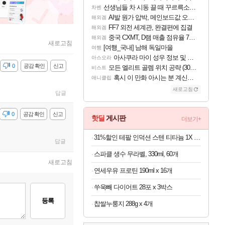
선생님들 차 시동 끌 때 꾸르륵소리나는데
차벤
AI발 원가 압박, 메인보드값 오르나
해외겜
FF7 외전 세계관, 완결편에 집결
해외겜
중국 CXMT, D램 매출 점유율 7%…글로벌 4위로 부상
해외겜
새로고침
[여행_국내] 남해 독일마을
여행
아사쿠라 마이 성우 정보 및 주요 필모
아스오라
감
0
공감 확인
신고
모든 엘리트 골렘 위치 공략 (30개) - 방랑 결투가
비스트
혹시 이 만화 아시는 분 계신가요
애니클립
새로고침
답글
감
0
공감 확인
신고
핫딜
게시판
더보기+
31%할인 테팔 인덕션 스텐 티타늄 1X 디네토 프라이팬 28CM
답글
스파클 생수 무라벨, 330ml, 60개
새로고침
연세우유 프로틴 190ml x 16개
쑤욱빼 다이어트 28포 x 3박스
등록
찹쌀누룽지 288g x 4개