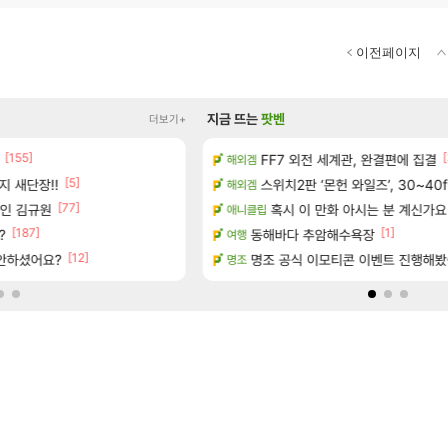
이전페이지
지금 뜨는
팟벤
더보기+
[155]
[14]
[
보 및 주요 필모
FF7 외전 세계관, 완결편에 집결
아떨린다 한시간후면
해외겜
리니지M
[5]
[15]
 출연작 모음
지 새단장!!
스위치2판 ‘몬헌 와일즈’, 30~40
주말패키지가 나왔읍니다.
해외겜
리니지M
[77]
[47]
위인 김규원
보 및 주요 필모
ㅇㅂ)진짜 개웃기네 ㅋㅋ
혹시 이 만화 아시는 분 계신가요
애니클립
메이플
[187]
[1]
?
0개) - 귀환한 영혼 도전과제
동해바다 추암해수욕장
아니 뭔 샤타 안 나왔다고 진짜 화
여행
메이플
[12]
 안하셨어요?
. (feat. 리아)
명조 공식 이모티콘 이벤트 진행해봤습니다! 참
썬데이가 샤타가 아닌 큰 이유는 경매장
명조
메이플