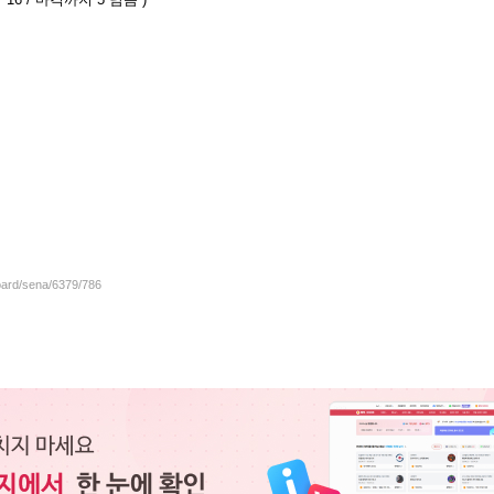
board/sena/6379/786