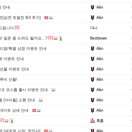
검 안내
Aliin
(심연 토벌전 9/3 추가)
Aliin
[2]
드립니다
댜니
[1]
! 질문 좀 드려도 될까요…?
Bestbower
드랍/특별 상점 이벤트 안내
Aliin
환 이벤트 안내
Aliin
 선물 이벤트 안내
Aliin
루비 선물!
Aliin
신규 코스튬 출시 이벤트 안내
Aliin
 [아이돌] 소환 안내
Aliin
 업데이트 상세 안내
Aliin
[2]
흑횽
편 [새로운 시작: 첫인사]
Aliin