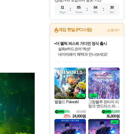
참가자 모집까지 남은 기간
11
05
04
29
Days
Hours
Min
Sec
게임 핫딜 (PC/스팀)
스토어+
더 렐릭 퍼스트 가디언 정식 출시
설화x하드코어 액션!
네이버페이 혜택과 만나보세요!
인벤게임즈 8월 특별 할인!
드래곤소드: 어웨이크닝 입점!
문명 7 특별 할인!
마블 투혼 파이팅 소울즈 정식출시!
귀무자: 검의 길 예약 판매 중!
비스트 오브 리인카네이션 정식 출시!
커세어 코브 출시 기념 할인!
베데스다 40주년 기념 할인 중!
캡콤 프렌차이즈 할인 진행 중!
캡콤 일부 상품 상시 할인
스타워즈 은하계 레이서
로블록스 기프트 카드 공식 입점
인기 퍼블리셔 모음!
스팀으로 만나는 드래곤소드!
조선&고려 DLC 출시 예정
마블 히어로 총 출동&화려한 격투!
10% 할인과
게임프릭 신작 IP
해적'섬'을 발전시키자!
베데스다의 명작들을
몬헌, 바하 등 인기 IP를
몬헌 와일즈 & 드래곤즈 도그마2
인벤게임즈에서 10% 추가 적립
Robux를 가장 안전하고
최대 90% 할인가를 만나보세요!
네이버혜택과 함께 만나보세요!
50%할인&추가 적립까지!
네이버 포인트 혜택까지!
이니&베니 혜택까지!
네이버 혜택가와 함께 예약하세요!
할인&네이버혜택으로 만나보세요!
40주년 프로모션으로 만나보세요!
할인가에 만나보세요!
일부 에디션 상시 할인!
혜택으로 예약 판매 중
편안하게 충전하세요
팰월드 Palworld
그랑블루 판타지 리
링크 엔드리스 라그
나로크 업그레이드
5%
32,000
5,000
킷 Granblue Fantasy
25%
24,000원
36,800원
Relink Endless Ragn
arok Upgrade Kit DL
C