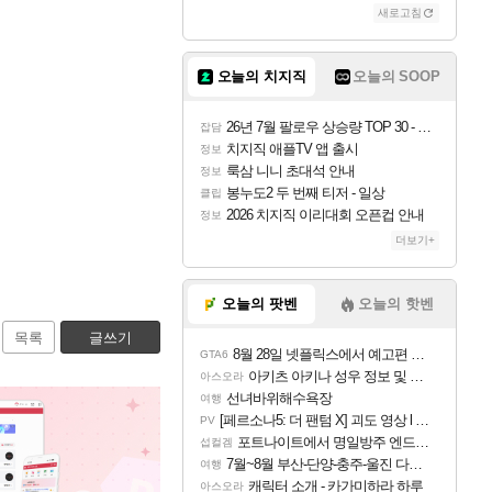
새로고침
오늘의 치지직
오늘의 SOOP
26년 7월 팔로우 상승량 TOP 30 - 월간 치지직
잡담
치지직 애플TV 앱 출시
정보
룩삼 니니 초대석 안내
정보
봉누도2 두 번째 티저 - 일상
클립
2026 치지직 이리대회 오픈컵 안내
정보
더보기+
오늘의 팟벤
오늘의 핫벤
목록
글쓰기
8월 28일 넷플릭스에서 예고편 공개 예정
GTA6
아키츠 아키나 성우 정보 및 주요 필모
아스오라
선녀바위해수욕장
여행
[페르소나5: 더 팬텀 X] 괴도 영상 l 타카마키 안·댄싱 스타
PV
포트나이트에서 명일방주 엔드필드 [펠리카] 판매 예정
섭컬겜
7월~8월 부산-단양-충주-울진 다녀왔어요~
여행
캐릭터 소개 - 카가미하라 하루
아스오라