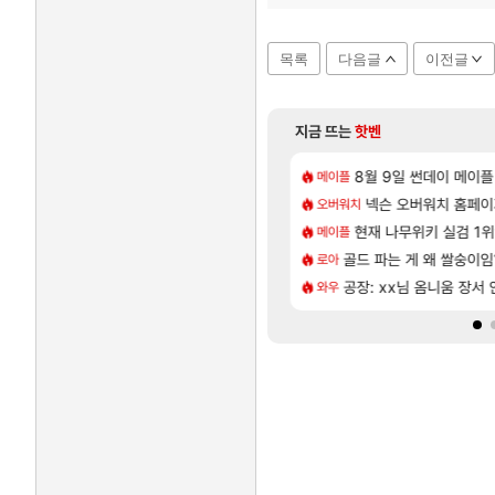
목록
다음글
이전글
지금 뜨는
핫벤
[130]
[1]
곳이 많은것 같습니다
본사에서 연락왔음
8월 9일 썬데이 메이플
아사쿠라 마이 성우 정
아스오라
메이플
[12]
[1]
 D램 매출 점유율 7%…글로벌 4위로 부상
 달성!
아스오라 성우 정보 및
넥슨 오버워치 홈페이
아스오라
오버워치
[55]
국. 사과보상줬는데
압박, 메인보드값 오르나
현재 나무위키 실검 1
아키츠 아키나 성우 정
아스오라
메이플
[45]
상 최고의 약코
06 패치노트 (8/5)
골드 파는 게 왜 쌀숭이임
모든 성소 위치 공략 (4
비스트
로아
[78]
2027년 생산분 완판?
 호날두 노쇼사건의 진실 ㅁㅊㄷㄷㄷㄷ
공장: xx님 옴니움 장서
프롤로그 테스트를 마치고.
리밋제로
와우