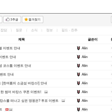
3추글
즐겨찾기
잡담
질문
소식
정보
길드 · 친추
제목
글쓴이
별 이벤트 안내
Aliin
이벤트 안내
Aliin
념 코스튬 이벤트 안내
Aliin
이벤트 안내
Aliin
[한여름의 소금섬 바캉스!] 안내
Aliin
한 썸머 바캉스 쿠폰 이벤트!
Aliin
바캉스를 떠나고 싶은 영웅은? 투표 이벤트
Aliin
트
Aliin