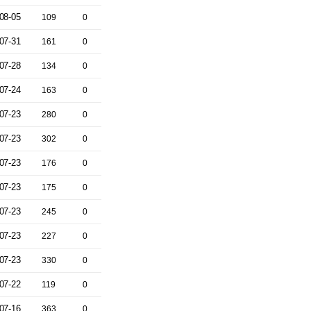
08-05
109
0
07-31
161
0
07-28
134
0
07-24
163
0
07-23
280
0
07-23
302
0
07-23
176
0
07-23
175
0
07-23
245
0
07-23
227
0
07-23
330
0
07-22
119
0
07-16
363
0