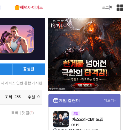
혜택.아이마트
로그인
인
벤
전
체
사
이
트
맵
공성전
나 리버스 인벤 통합 게시판
조회:
286
추천:
0
게임 캘린더
더보기+
목록
|
댓글(
2
)
모집
아스오라 CBT 모집
08.19