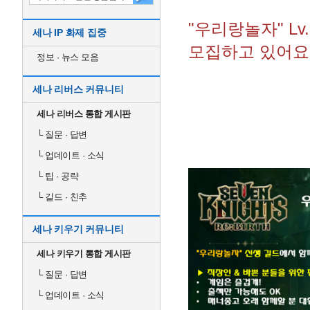
"우리랑놀자" L
세나 IP 화제 집중
모집하고 있어요. 
정보 · 뉴스 모음
세나 리버스 커뮤니티
세나 리버스 통합 게시판
└
질문 · 답변
└
업데이트 · 소식
└
팁 · 공략
└
길드 · 친추
세나 키우기 커뮤니티
세나 키우기 통합 게시판
└
질문 · 답변
└
업데이트 · 소식