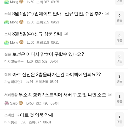
댓글
Mohg
Lv.50
조회 267
09:25
8월 5일(수) 업데이트 안내 - 신규 던전, 수집 추가
소식
0
댓글
Mohg
Lv.50
조회 215
09:23
8월 5일(수) 신규 상품 안내
소식
0
댓글
Mohg
Lv.50
조회 218
09:21
보섣은 어디서 맘ㅎ이 구할수 있나요?
질문
0
댓글
미치고돌은놈
Lv.6
조회 562
08-04
아르 신전은 2층올라가는건 다야밖에안되요??
잡담
3
댓글
가능하다면1
Lv.24
조회 846
08-04
무소속 랭커? 스트리머 서버 구도 및 나인 소모
서버현황
1
댓글
Sarro
Lv.50
조회 495
08-04
나이트 첫 영웅 악세
스펙업
1
댓글
디디통신
Lv.6
조회 677
08-01