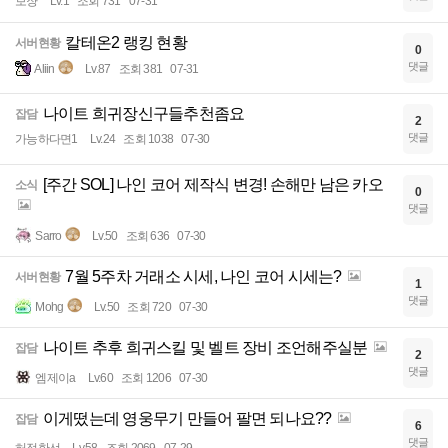
보쟝
Lv.1
조회 731
07-31
칼테온2 랭킹 현황
서버현황
0
댓글
Aliin
Lv.87
조회 381
07-31
나이트 희귀장신구들추천좀요
잡담
2
댓글
가능하다면1
Lv.24
조회 1038
07-30
[주간 SOL] 나인 코어 제작식 변경! 손해만 남은 카오
소식
0
댓글
Sarro
Lv.50
조회 636
07-30
7월 5주차 거래소 시세, 나인 코어 시세는?
서버현황
1
댓글
Mohg
Lv.50
조회 720
07-30
나이트 추후 희귀스킬 및 벨트 장비 조언해주실분
잡담
2
댓글
엠제이a
Lv.60
조회 1206
07-30
이게떴는데 영웅무기 만들어 팔면 되나요??
잡담
6
댓글