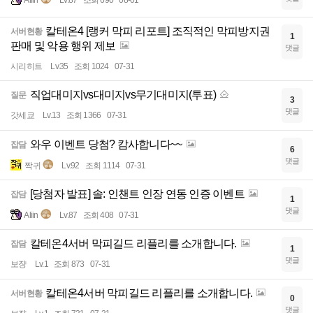
Aliin
Lv.87
조회 690
08-01
칼테온4 [랭커 막피 리포트] 조직적인 막피방지권
서버현황
1
판매 및 악용 행위 제보
댓글
시리히트
Lv.35
조회 1024
07-31
직업대미지vs대미지vs무기대미지(투표)
질문
3
댓글
갓세쿄
Lv.13
조회 1366
07-31
와우 이벤트 당첨? 캄사합니다~~
잡담
6
댓글
짝귀
Lv.92
조회 1114
07-31
[당첨자 발표] 솔: 인챈트 인장 연동 인증 이벤트
잡담
1
댓글
Aliin
Lv.87
조회 408
07-31
칼테온4서버 막피길드 리플리를 소개합니다.
잡담
1
댓글
보쟝
Lv.1
조회 873
07-31
칼테온4서버 막피길드 리플리를 소개합니다.
서버현황
0
댓글