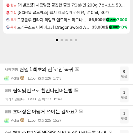
[개별포장] 새콤달콤 쫄깃한 쫄면 7인분(면 200g 7봉+소스 50g 7봉)
핫딜
[8월6일 골드박스] 펩시 제로슈거 라임향, 210ml, 30개
핫딜
그랑블루 판타지 리링크 엔드리스 라그나로크 Granblue Fantasy Relink Endless Ragnarok
66,800원
7,000
특가
드래곤소드 어웨이크닝 DragonSword Awakening
33,000원
10%
특가
린델 1 최초의 신 '코인' 복귀
서버현황
0
댓글
Mohg
Lv.50
조회 226
17:43
딸깍몇번으로 천만나인버는법
잡담
1
댓글
버러지만팬다
Lv.33
조회 527
15:49
초대장은 어떻게 쓰이는 걸까요?
잡담
1
댓글
Mohg
Lv.50
조회 225
15:37
에피소드1 ‘GENESIS: 신의 전장’ 사전등록 안내
소식