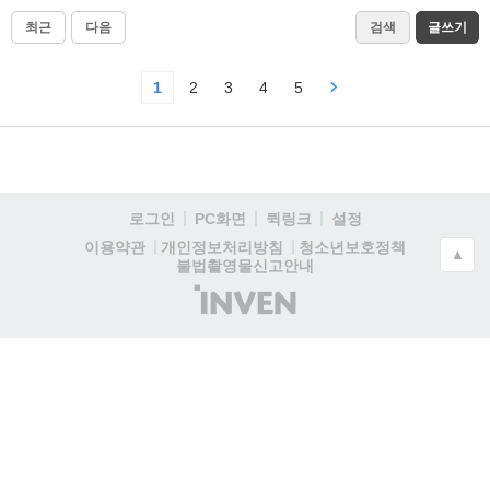
최근
다음
검색
글쓰기
1
2
3
4
5
로그인
PC화면
퀵링크
설정
청소년보호정책
이용약관
개인정보처리방침
▲
불법촬영물신고안내
(주)
인
벤