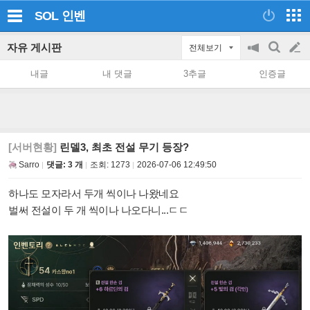
SOL
인벤
자유 게시판
전체보기
공
검
글
지
색
내글
내 댓글
3추글
인증글
on/off
쓰
기
[서버현황]
린델3, 최초 전설 무기 등장?
Sarro
댓글: 3 개
조회:
1273
2026-07-06 12:49:50
하나도 모자라서 두개 씩이나 나왔네요
벌써 전설이 두 개 씩이나 나오다니...ㄷㄷ