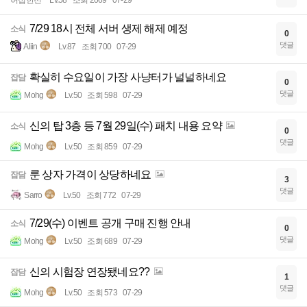
허접한선
Lv.58
조회 2069
07-29
7/29 18시 전체 서버 생제 해제 예정
소식
0
댓글
Aliin
Lv.87
조회 700
07-29
확실히 수요일이 가장 사냥터가 널널하네요
잡담
0
댓글
Mohg
Lv.50
조회 598
07-29
신의 탑 3층 등 7월 29일(수) 패치 내용 요약
소식
0
댓글
Mohg
Lv.50
조회 859
07-29
룬 상자 가격이 상당하네요
잡담
3
댓글
Sarro
Lv.50
조회 772
07-29
7/29(수) 이벤트 공개 구매 진행 안내
소식
0
댓글
Mohg
Lv.50
조회 689
07-29
신의 시험장 연장됐네요??
잡담
1
댓글
Mohg
Lv.50
조회 573
07-29