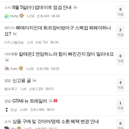
8월 5일(수) 업데이트 점검 안내
소식
0
댓글
Mohg
Lv.50
조회 448
08-04
46메이지인데 희귀장비방어구 스펙업 뭐해야하나
메이지
2
요?
댓글
미치고돌은놈
Lv.6
조회 724
08-04
칼테온1 연임하느라 힘이 빠진건지 많이 밀리네요
서버현황
0
댓글
Sarro
Lv.50
조회 286
08-03
신고용 글
잡담
4
댓글
뢐과축구
Lv.6
조회 1329
08-02
GTA6 뉴 트레일러
잡담
1
댓글
강남
Lv.64
조회 1469
08-01
상품 구매 및 갓아머/영체 소환 혜택 변경 안내
소식
0
댓글