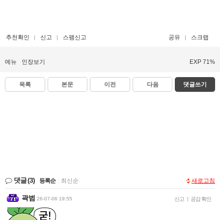
추천확인
신고
스팸신고
공유
스크랩
메뉴
인장보기
EXP 71%
목록
본문
이전
다음
댓글쓰기
댓글
(3)
등록순
|
최신순
새로고침
곽범
26-07-06 19:55
신고
|
공감 확인