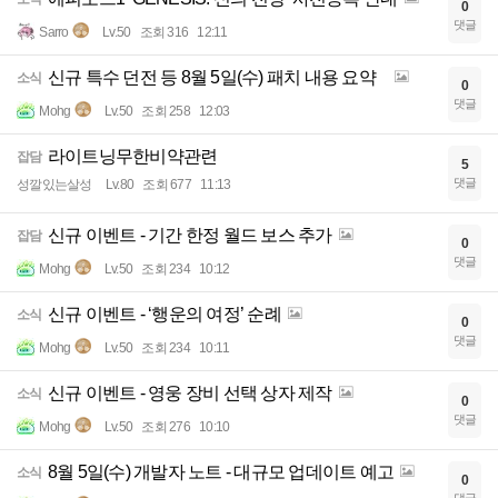
0
댓글
Sarro
Lv.50
조회 316
12:11
신규 특수 던전 등 8월 5일(수) 패치 내용 요약
소식
0
댓글
Mohg
Lv.50
조회 258
12:03
라이트닝무한비약관련
잡담
5
댓글
성깔있는살성
Lv.80
조회 677
11:13
신규 이벤트 - 기간 한정 월드 보스 추가
잡담
0
댓글
Mohg
Lv.50
조회 234
10:12
신규 이벤트 - ‘행운의 여정’ 순례
소식
0
댓글
Mohg
Lv.50
조회 234
10:11
신규 이벤트 - 영웅 장비 선택 상자 제작
소식
0
댓글
Mohg
Lv.50
조회 276
10:10
8월 5일(수) 개발자 노트 - 대규모 업데이트 예고
소식
0