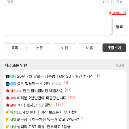
답글
0
0
새로고침
등록
목록
본문
이전
다음
댓글보기
지금 뜨는 인벤
더보기+
[10]
26년 7월 팔로우 상승량 TOP 30 - 월간 치지직
잡담
[9]
결혼 발표하는 킴성태 ㄷㄷㄷ
클립
[53]
전분 얌비얌버전 내림차순
검은사막
[152]
여러분 2년반만에 퍼클했습니다
로아
[137]
ㅇㅂ) 로사단 1관 딜량!
로아
4컷 만화 | 야간 보초는 너무 힘들어
아주프로
[1]
붉은장미 히든처형 있는거 알고 있었음?
실팰
샘웨의 CBT 리뷰 '전투빼고 1등급'
실팰