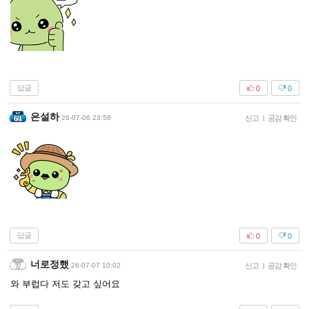
답글
0
0
은설하
26-07-06 23:58
신고
|
공감 확인
답글
0
0
너로정했
26-07-07 10:02
신고
|
공감 확인
와 부럽다 저도 갖고 싶어요