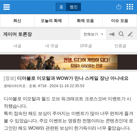
홈
웹진
최신
오늘의 화제
화제 모음
이슈 모음
게이머 토론장
전체보기
공
검
글
지
색
내글
내 댓글
10추글
인증글
on/off
쓰
기
[정보]
디아블로 이모탈과 WOW가 만나 스케일 장난 아니네요
로테이터커프
조회:
4718
2024-11-16 22:35:53
디아블로 이모탈과 월드 오브 워크래프트 크로스오버 이벤트가 시
작됐습니다.
특히 접속만 해도 보상이 주어지는 이벤트가 많아 너무 편하게 즐겨
볼 수 있었습니다. 주요 이벤트는 영원한 전쟁이라는 콘텐츠인데 로
그인만 해도 WOW와 관련된 보상이 한가득이라 너무 좋았습니다.