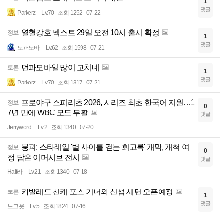
1
댓글
Parkerz
Lv.70
조회 1252
07-22
열혈강호 넥스트 29일 오전 10시 출시 확정
정보
1
댓글
도퍼노바
Lv.62
조회 1598
07-21
던파모바일 많이 고치네
토론
1
댓글
Parkerz
Lv.70
조회 1317
07-21
프로야구 스피리츠 2026, 시리즈 최초 한국어 지원…1
정보
0
7년 만에 WBC 모드 부활
댓글
Jerryworld
Lv.2
조회 1340
07-20
붕괴: 스타레일 '별 사이를 걷는 회고록' 개막, 개척 여
정보
0
정 담은 이머시브 전시
댓글
Half라
Lv.21
조회 1340
07-18
카발레드 신캐 포스 거너와 신섭 새턴 오픈예정
토론
1
댓글
느그읏
Lv.5
조회 1824
07-16