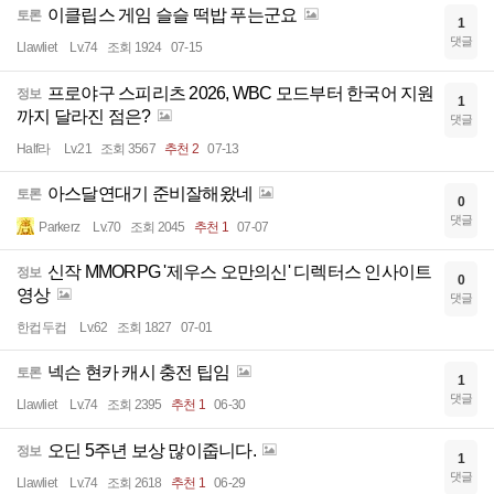
이클립스 게임 슬슬 떡밥 푸는군요
토론
1
댓글
Llawliet
Lv.74
조회 1924
07-15
프로야구 스피리츠 2026, WBC 모드부터 한국어 지원
정보
1
까지 달라진 점은?
댓글
Half라
Lv.21
조회 3567
추천 2
07-13
아스달연대기 준비잘해왔네
토론
0
댓글
Parkerz
Lv.70
조회 2045
추천 1
07-07
신작 MMORPG '제우스 오만의신' 디렉터스 인사이트
정보
0
영상
댓글
한컵두컵
Lv.62
조회 1827
07-01
넥슨 현카 캐시 충전 팁임
토론
1
댓글
Llawliet
Lv.74
조회 2395
추천 1
06-30
오딘 5주년 보상 많이줍니다.
정보
1
댓글
Llawliet
Lv.74
조회 2618
추천 1
06-29