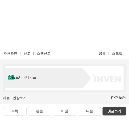
추천확인
신고
스팸신고
공유
스크랩
로테이터커프
메뉴
인장보기
EXP 84%
목록
본문
이전
다음
댓글쓰기