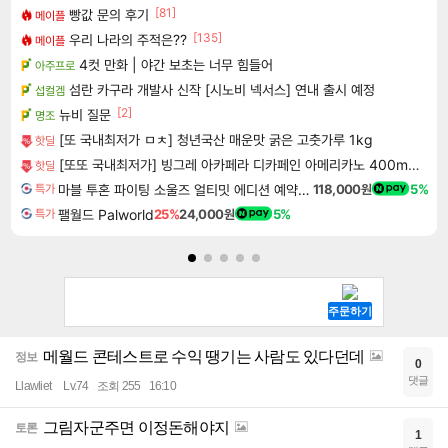
[81]
빵값 문의 후기
메이플
[135]
우리 나라의 주적은??
메이플
4컷 만화 | 야간 보초는 너무 힘들어
아주프로
섬란 카구라 개발사 신작 [시노비 넥서스] 연내 출시 예정
섭컬겜
[2]
뉴비 질문
명조
[또 국내최저가 ㅁㅊ] 청년국산 매운맛 굵은 고춧가루 1kg
핫딜
[또또 국내최저가] 빙그레 아카페라 디카페인 아메리카노 400ml x 20개
핫딜
마블 투혼 파이팅 소울즈 얼티밋 에디션 예약구매 MARVEL Tokon Fighting Souls Ultimate Edition Pre-Purchase
118,000원
5%
특가
팰월드 Palworld
25%
24,000원
5%
특가
메월드 콘테스트로 수익 땡기는 사람도 있다던데
정보
0
댓글
Llawliet
Lv.74
조회 255
16:10
그림자군주면 이정돈해야지
토론
1