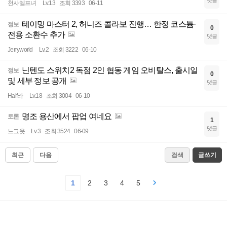
천사엘프녀
Lv.13
조회 3393
06-11
테이밍 마스터 2, 허니즈 콜라보 진행… 한정 코스튬·
정보
0
전용 소환수 추가
댓글
Jerryworld
Lv.2
조회 3222
06-10
닌텐도 스위치2 독점 2인 협동 게임 오비탈스, 출시일
정보
0
및 세부 정보 공개
댓글
Half라
Lv.18
조회 3004
06-10
명조 용산에서 팝업 여네요
토론
1
댓글
느그읏
Lv.3
조회 3524
06-09
최근
다음
검색
글쓰기
1
2
3
4
5