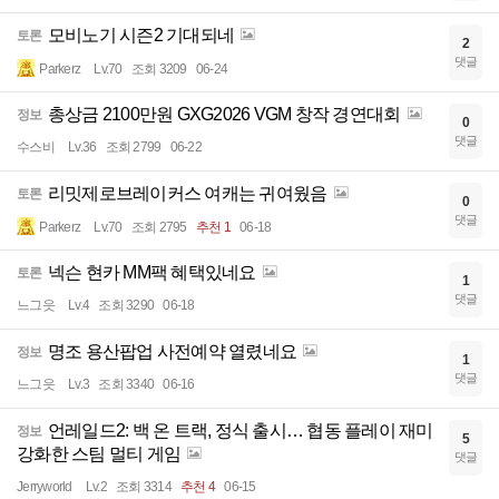
모비노기 시즌2 기대되네
토론
2
댓글
Parkerz
Lv.70
조회 3209
06-24
총상금 2100만원 GXG2026 VGM 창작 경연대회
정보
0
댓글
수스비
Lv.36
조회 2799
06-22
리밋제로브레이커스 여캐는 귀여웠음
토론
0
댓글
Parkerz
Lv.70
조회 2795
추천 1
06-18
넥슨 현카 MM팩 혜택있네요
토론
1
댓글
느그읏
Lv.4
조회 3290
06-18
명조 용산팝업 사전예약 열렸네요
정보
1
댓글
느그읏
Lv.3
조회 3340
06-16
언레일드2: 백 온 트랙, 정식 출시… 협동 플레이 재미
정보
5
강화한 스팀 멀티 게임
댓글
Jerryworld
Lv.2
조회 3314
추천 4
06-15