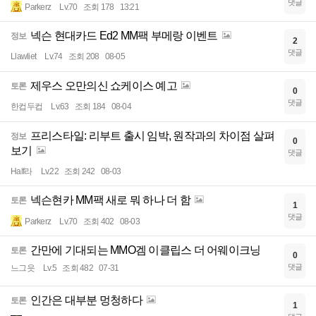
댓글
Parkerz
Lv.70
조회 178
13:21
넥슨 현대카드 Ed2 MM팩 부메랑 이벤트
정보
2
댓글
Llawliet
Lv.74
조회 208
08-05
제우스 오만의신 쇼케이스 예고
토론
0
댓글
한컵두컵
Lv.63
조회 184
08-04
프리스타일: 리부트 출시 임박, 원작과의 차이점 살펴
정보
0
보기
댓글
Half라
Lv.22
조회 242
08-03
넥슨현카 MM팩 새로 뭐 하나 더 함
토론
1
댓글
Parkerz
Lv.70
조회 402
08-03
간만에 기대되는 MMO겜 이클립스 더 어웨이크닝
토론
0
댓글
느그읏
Lv.5
조회 482
07-31
인간은 대부분 멍청하다
토론
1