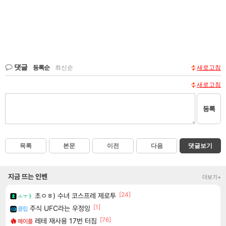
댓글
등록순
|
최신순
새로고침
새로고침
등록
목록
본문
이전
다음
댓글보기
지금 뜨는 인벤
더보기+
[24]
초ㅇㅎ) 수녀 코스프레 제로투
ㅗㅜㅑ
[1]
주식 UFC라는 우정잉
클립
[76]
레테 재사용 17번 터짐
메이플