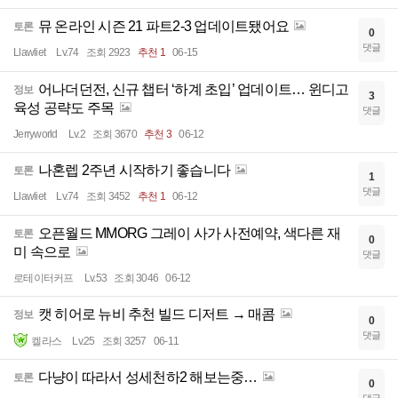
뮤 온라인 시즌 21 파트2-3 업데이트됐어요
토론
0
댓글
Llawliet
Lv.74
조회 2923
추천 1
06-15
어나더던전, 신규 챕터 ‘하계 초입’ 업데이트… 윈디고
정보
3
육성 공략도 주목
댓글
Jerryworld
Lv.2
조회 3670
추천 3
06-12
나혼렙 2주년 시작하기 좋습니다
토론
1
댓글
Llawliet
Lv.74
조회 3452
추천 1
06-12
오픈월드 MMORG 그레이 사가 사전예약, 색다른 재
토론
0
미 속으로
댓글
로테이터커프
Lv.53
조회 3046
06-12
캣 히어로 뉴비 추천 빌드 디저트 → 매콤
정보
0
댓글
켈라스
Lv.25
조회 3257
06-11
다냥이 따라서 성세천하2 해보는중…
토론
0
댓글