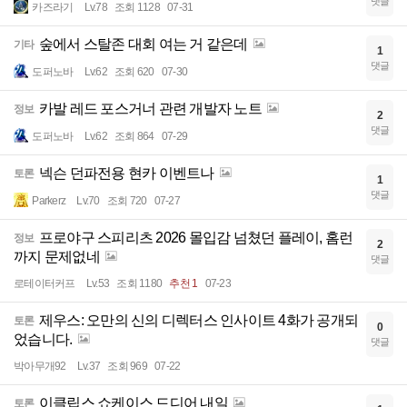
댓글
카즈라기
Lv.78
조회 1128
07-31
숲에서 스탈존 대회 여는 거 같은데
기타
1
댓글
도퍼노바
Lv.62
조회 620
07-30
카발 레드 포스거너 관련 개발자 노트
정보
2
댓글
도퍼노바
Lv.62
조회 864
07-29
넥슨 던파전용 현카 이벤트나
토론
1
댓글
Parkerz
Lv.70
조회 720
07-27
프로야구 스피리츠 2026 몰입감 넘쳤던 플레이, 홈런
정보
2
까지 문제없네
댓글
로테이터커프
Lv.53
조회 1180
추천 1
07-23
제우스: 오만의 신의 디렉터스 인사이트 4화가 공개되
토론
0
었습니다.
댓글
박아무개92
Lv.37
조회 969
07-22
이클립스 쇼케이스 드디어 내일
토론