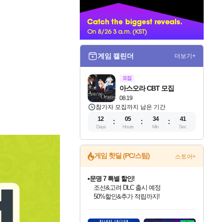
너
게임 캘린더
더보기+
모집
아스오라 CBT 모집
08.19
참가자 모집까지 남은 기간
12
05
34
39
Days
Hours
Min
Sec
게임 핫딜 (PC/스팀)
스토어+
귀무자: 검의 길 예약 판매 중!
10% 할인과
이니&베니 혜택까지!
인벤게임즈 8월 특별 할인!
드래곤소드: 어웨이크닝 입점!
문명 7 특별 할인!
비스트 오브 리인카네이션 정식 출시!
커세어 코브 출시 기념 할인!
더 렐릭 퍼스트 가디언 정식 출시
베데스다 40주년 기념 할인 중!
마블 투혼 파이팅 소울즈 예약 판매 중!
캡콤 프렌차이즈 할인 진행 중!
캡콤 일부 상품 상시 할인
스타워즈 은하계 레이서
로블록스 기프트 카드 공식 입점
인기 퍼블리셔 모음!
스팀으로 만나는 드래곤소드!
조선&고려 DLC 출시 예정
게임프릭 신작 IP
해적'섬'을 발전시키자!
설화x하드코어 액션!
베데스다의 명작들을
마블 히어로 총 출동&화려한 격투!
몬헌, 바하 등 인기 IP를
몬헌 와일즈 & 드래곤즈 도그마2
인벤게임즈에서 10% 추가 적립
Robux를 가장 안전하고