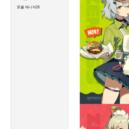
풋볼 매니저26