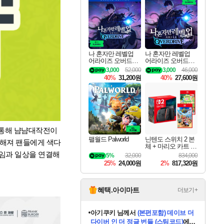
최대 90% 할인가를 만나보세요!
네이버혜택과 함께 만나보세요!
50%할인&추가 적립까지!
네이버 혜택가와 함께 예약하세요!
할인&네이버혜택으로 만나보세요!
네이버페이 혜택과 만나보세요!
40주년 프로모션으로 만나보세요!
네이버 포인트 혜택까지!
할인가에 만나보세요!
일부 에디션 상시 할인!
혜택으로 예약 판매 중
편안하게 충전하세요
나 혼자만 레벨업
나 혼자만 레벨업
어라이즈 오버드라
어라이즈 오버드라
이브 디럭스 에디션
이브 Solo Leveling A
3,000
52,000
3,000
46,000
Solo Leveling Arise
rise
40%
31,200원
40%
27,600원
Overdrive Deluxe Edi
tion
 통해 냠냠대작전이
팰월드 Palworld
닌텐도 스위치 2 본
더해져 팬들에게 색다
체 + 마리오 카트 월
드 + 포켓몬 포코피
 게임과 일상을 연결해
5%
32,000
834,000
아 번들
25%
24,000원
2%
817,320원
혜택.아이마트
더보기+
eksxo
님께서
디스코 엘리시움 최종판
(스팀코드)
에 당첨되셨습니다.