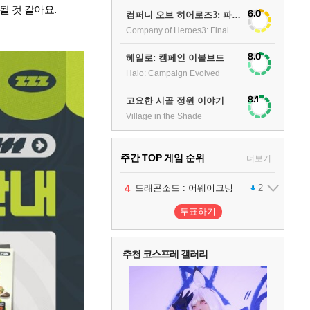
될 것 같아요.
6.0
컴퍼니 오브 히어로즈3: 파이널 스탠드
Company of Heroes3: Final stand
8.0
헤일로: 캠페인 이볼브드
Halo: Campaign Evolved
8.1
고요한 시골 정원 이야기
Village in the Shade
주간 TOP 게임 순위
더보기+
1
2
3
4
팰월드
프로야구스피리츠2026
드래곤소드 : 어웨이크닝
어쌔신 크리드: 블랙 플래그 리싱크드
1
2
2
투표하기
5
블라인드 삼국
1
추천 코스프레 갤러리
6
그랑블루 판타지 리링크 - 엔드리스 라그나로크
1