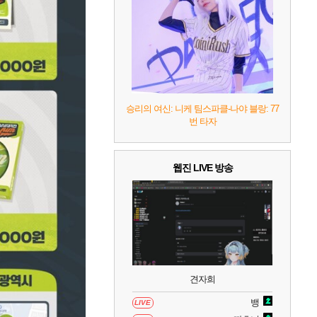
7
리듬 천국 미라클 스타즈
2
8
헤일로: 캠페인 이볼브드
2
9
캡틴 츠바사 2 월드 파이터즈
승리의 여신: 니케 팀스파클-나야 블랑: 77
번 타자
10
레고 배트맨: 레거시 오브 더 다크 나이트
웹진 LIVE 방송
견자희
뱅
LIVE