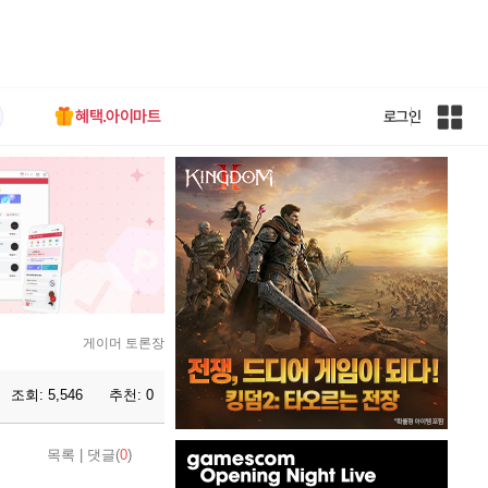
혜택.아이마트
로그인
인
벤
전
체
사
이
트
맵
게이머 토론장
조회:
5,546
추천:
0
인
목록
|
댓글(
0
)
벤
배