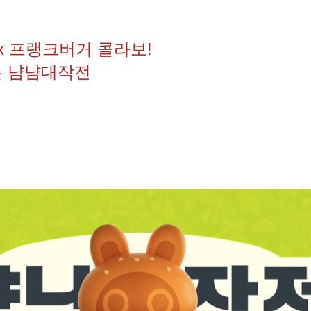
x 프랭크버거 콜라보!
는 냠냠대작전