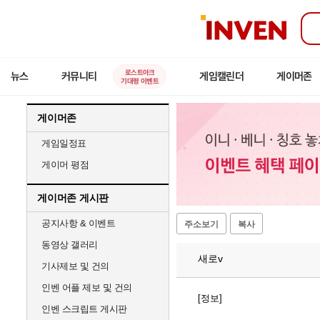
인
벤
로스트아크
뉴스
커뮤니티
게임캘린더
게이머존
기대평 이벤트
게이머존
게임일정표
게이머 평점
게이머존 게시판
공지사항 & 이벤트
주소보기
복사
동영상 갤러리
새로v
기사제보 및 건의
인벤 어플 제보 및 건의
[정보]
인벤 스크립트 게시판