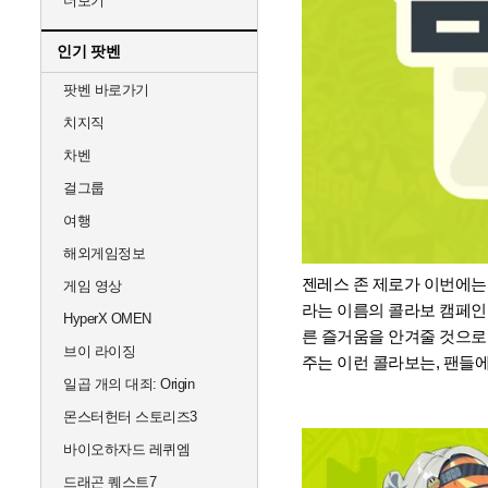
더보기
인기 팟벤
팟벤 바로가기
치지직
차벤
걸그룹
여행
해외게임정보
젠레스 존 제로가 이번에는
게임 영상
라는 이름의 콜라보 캠페인
HyperX OMEN
른 즐거움을 안겨줄 것으로
브이 라이징
주는 이런 콜라보는, 팬들에
일곱 개의 대죄: Origin
몬스터헌터 스토리즈3
바이오하자드 레퀴엠
드래곤 퀘스트7