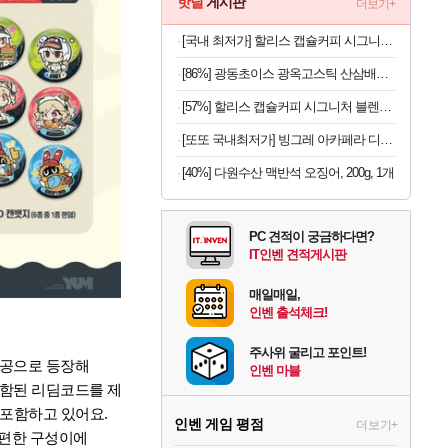
핫딜
게시판
더보기+
[국내 최저가] 할리스 캡슐커피 시그니처 블렌드 10개입 x 10개
[86%] 광동초이스 광옥고스틱 산삼배양근, 10g, 30포, 1개
[57%] 할리스 캡슐커피 시그니처 블렌드, 5g, 10개입, 10개
[또또 국내최저가] 빙그레 아카페라 디카페인 아메리카노 400ml x 20개
[40%] 다원수산 맥반석 오징어, 200g, 1개
PC 견적이 궁금하다면?
IT인벤 견적게시판
매일매일,
인벤 출석체크!
주사위 굴리고 포인트!
인공으로 등장해
인벤 마블
포함된 리딤코드를 제
포함하고 있어요.
인벤 게임 평점
더보기+
간편한 구성이에