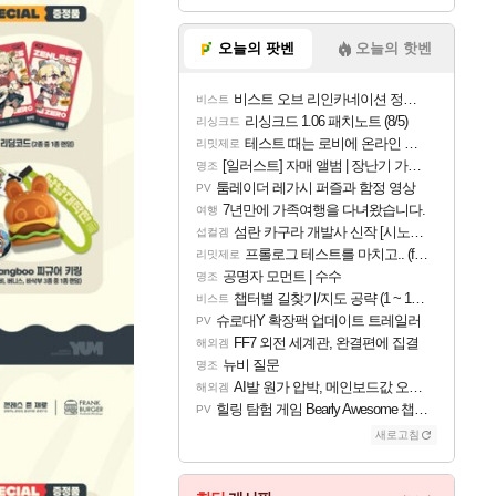
오늘의 팟벤
오늘의 핫벤
비스트 오브 리인카네이션 정보/공략글 모음
비스트
리싱크드 1.06 패치노트 (8/5)
리싱크드
테스트 때는 로비에 온라인 기능이 있는데
리밋제로
[일러스트] 자매 앨범 | 장난기 가득한 오후의 공원 (리메이크판)
명조
툼레이더 레가시 퍼즐과 함정 영상
PV
7년만에 가족여행을 다녀왔습니다.
여행
섬란 카구라 개발사 신작 [시노비 넥서스] 연내 출시 예정
섭컬겜
프롤로그 테스트를 마치고.. (feat. 리아)
리밋제로
공명자 모먼트 | 수수
명조
챕터별 길찾기/지도 공략 (1 ~ 12장)
비스트
슈로대Y 확장팩 업데이트 트레일러
PV
FF7 외전 세계관, 완결편에 집결
해외겜
뉴비 질문
명조
AI발 원가 압박, 메인보드값 오르나
해외겜
힐링 탐험 게임 Bearly Awesome 챕터 1 트레일러
PV
새로고침