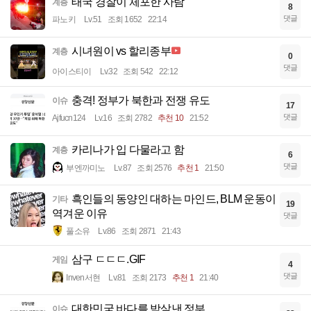
태국 경찰이 체포한 사람
계층
8
댓글
파노키
Lv.51
조회 1652
22:14
시녀원이 vs 할리종부
계층
0
댓글
아이스티이
Lv.32
조회 542
22:12
충격! 정부가 북한과 전쟁 유도
이슈
17
댓글
Ajfucn124
Lv.16
조회 2782
추천 10
21:52
카리나가 입 다물라고 함
계층
6
댓글
부엔까미노
Lv.87
조회 2576
추천 1
21:50
흑인들의 동양인 대하는 마인드, BLM 운동이
기타
19
역겨운 이유
댓글
풀소유
Lv.86
조회 2871
21:43
삼구 ㄷㄷㄷ.GIF
게임
4
댓글
Inven서현
Lv.81
조회 2173
추천 1
21:40
대한민국 바다를 박살낸 정부
이슈