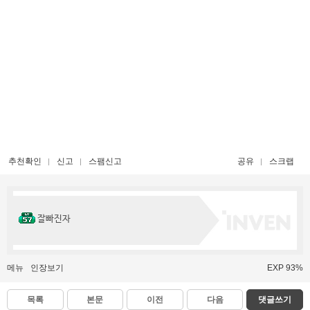
추천확인
신고
스팸신고
공유
스크랩
잘빠진자
메뉴
인장보기
EXP 93%
목록
본문
이전
다음
댓글쓰기