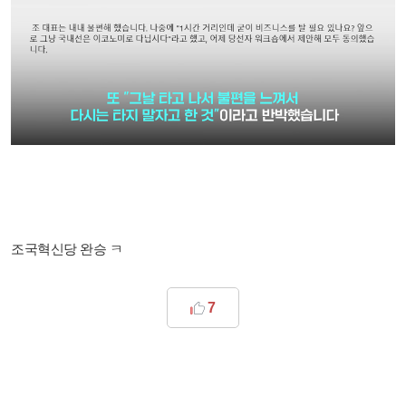
조국혁신당 완승 ㅋ
7