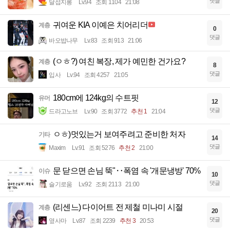
댓글
달섭지롱
Lv.94
조회 1104
21:08
귀여운 KIA 이예은 치어리더
계층
0
댓글
바오밥나무
Lv.83
조회 913
21:06
(ㅇㅎ?) 여친 복장, 제가 예민한 건가요?
계층
8
댓글
입사
Lv.94
조회 4257
21:05
180cm에 124kg의 수트핏
유머
12
댓글
드라고노브
Lv.90
조회 3772
추천 1
21:04
ㅇㅎ)멋있는거 보여주려고 준비한 처자
기타
14
댓글
Maxim
Lv.91
조회 5276
추천 2
21:00
문 닫으면 손님 뚝"‥폭염 속 '개문냉방' 70%
이슈
10
댓글
슬기로움
Lv.92
조회 2113
21:00
(리센느) 다이어트 전 제철 미나미 시절
계층
20
댓글
옆사마
Lv.87
조회 2239
추천 3
20:53