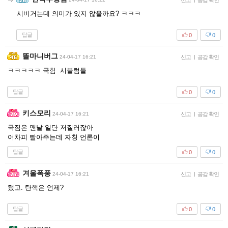
신고
공감 확인
시비거는데 의미가 있지 않을까요? ㅋㅋㅋ
답글
0
0
똘마니버그
24-04-17 16:21
신고
|
공감 확인
ㅋㅋㅋㅋㅋ 국힘 시불럼들
답글
0
0
키스모리
24-04-17 16:21
신고
|
공감 확인
국짐은 맨날 일단 저질러잖아
어차피 빨아주는데 자칭 언론이
답글
0
0
겨울폭풍
24-04-17 16:21
신고
|
공감 확인
됐고. 탄핵은 언제?
답글
0
0