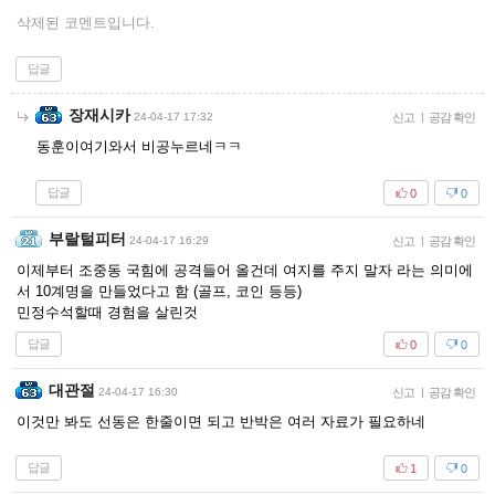
삭제된 코멘트입니다.
답글
장재시카
24-04-17 17:32
신고
|
공감 확인
동훈이여기와서 비공누르네ㅋㅋ
답글
0
0
부랄털피터
24-04-17 16:29
신고
|
공감 확인
이제부터 조중동 국힘에 공격들어 올건데 여지를 주지 말자 라는 의미에
서 10계명을 만들었다고 함 (골프, 코인 등등)
민정수석할때 경험을 살린것
답글
0
0
대관절
24-04-17 16:30
신고
|
공감 확인
이것만 봐도 선동은 한줄이면 되고 반박은 여러 자료가 필요하네
답글
1
0