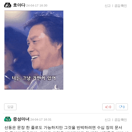
호야다
24-04-17 16:30
신고
|
공감 확인
답글
0
0
중성마녀
24-04-17 16:31
신고
|
공감 확인
선동은 문장 한 줄로도 가능하지만 그것을 반박하려면 수십 장의 문서