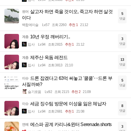
살고자 하면 죽을 것이오, 죽고자 하면 살것
유머
5
이다
댓글
백합에이슬
Lv.57
조회 2260
추천 1
21:12
10년 우정 깨버리기..
계층
3
댓글
입사
Lv.94
조회 2815
추천 1
21:12
제주산 옥돔 레전드
계층
13
댓글
입사
Lv.94
조회 3813
21:10
드론 잡겠다고 63억 써놓고 '쿨쿨'‥드론 부
이슈
5
서질까봐?
댓글
슬기로움
Lv.92
조회 2115
추천 2
21:09
세금 징수팀 방문에 이성을 잃은 체납자
이슈
8
댓글
입사
Lv.94
조회 2681
추천 1
21:08
에스파 공계 카리나&윈터 Serenade.shorts
연예
3