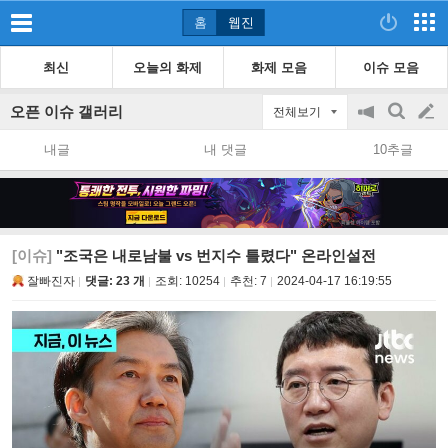
홈
웹진
최신
오늘의 화제
화제 모음
이슈 모음
오픈 이슈 갤러리
전체보기
공
검
글
지
색
내글
내 댓글
10추글
on/off
쓰
기
[이슈]
"조국은 내로남불 vs 번지수 틀렸다" 온라인설전
잘빠진자
댓글: 23 개
조회:
10254
추천:
7
2024-04-17 16:19:55