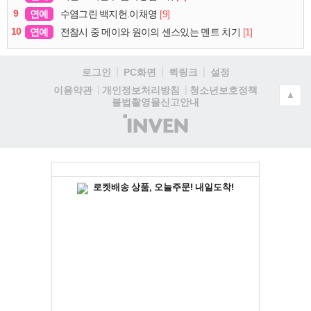
9
연예
[9]
수염그린 백지헌.이채영
10
연예
[1]
전참시 중 메이와 원이의 센스있는 멘트 치기
로그인
PC화면
퀵링크
설정
청소년보호정책
이용약관
개인정보처리방침
▲
불법촬영물신고안내
(주)
인
벤