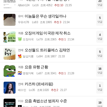
23
댓글
Ajfucn124
Lv.16
조회 4352
추천 10
21:35
이놈들은 무슨 생각일까나
유머
5
댓글
우유리78
Lv.83
조회 1995
추천 3
21:34
오징어게임 미국판 제작 취소
계층
4
댓글
오징어국
Lv.79
조회 2365
추천 1
21:34
오션월드 트리플에스 김채연
연예
5
댓글
달섭지롱
Lv.94
조회 1807
21:33
요증 유행 근황
계층
16
댓글
명량거북
Lv.87
조회 3341
추천 1
21:28
카즈하 (르세라핌)
연예
1
댓글
배수민
Lv.35
조회 1020
추천 2
21:27
요즘 촉법소년 범죄자 수준
이슈
19
댓글