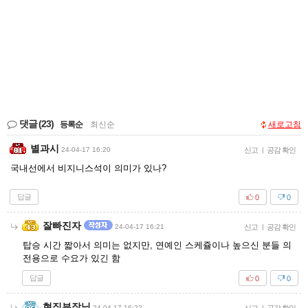
댓글
(23)
등록순
|
최신순
새로고침
별과시
24-04-17 16:20
신고
|
공감 확인
국내선에서 비지니스석이 의미가 있나?
답글
0
0
잘빠진자
24-04-17 16:21
신고
|
공감 확인
탑승 시간 짧아서 의미는 없지만, 연예인 스케쥴이나 높으신 분들 의
전용으로 수요가 있긴 함
답글
0
0
현직부장님
24-04-17 16:22
|