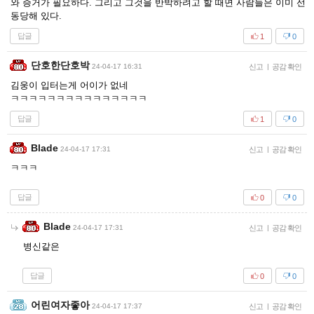
와 증거가 필요하다. 그리고 그것을 반박하려고 할 때면 사람들은 이미 선
동당해 있다.
답글
1
0
단호한단호박
24-04-17 16:31
신고
|
공감 확인
김웅이 입터는게 어이가 없네
ㅋㅋㅋㅋㅋㅋㅋㅋㅋㅋㅋㅋㅋㅋㅋ
답글
1
0
Blade
24-04-17 17:31
신고
|
공감 확인
ㅋㅋㅋ
답글
0
0
Blade
24-04-17 17:31
신고
|
공감 확인
병신같은
답글
0
0
어린여자좋아
24-04-17 17:37
신고
|
공감 확인