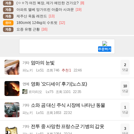
(ㅇㅎ?) 여친 복장, 제가 예민한 건가요?
[8]
계층
아파트 엘베 망가뜨린 아줌마 사과문
[19]
계층
제주산 옥돔 레전드
[13]
계층
180cm에 124kg의 수트핏
[12]
유머
요증 유행 근황
[16]
계층
엄마의 눈빛
기타
2
댓글
파노키
Lv.51
조회 746
추천 1
22:46
영화 '오디세이' 후기(노스포)
연예
10
댓글
르마리오
Lv.75
조회 1101
22:35
소와 곰 대신 주식 시장에 나타난 동물
기타
1
댓글
파노키
Lv.51
조회 1653
22:32
전투 중 사망한 프랑스군 기병의 갑옷
기타
3
댓글