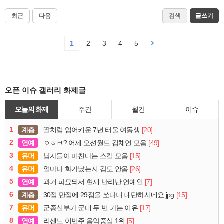
최근
다음
검색
글쓰기
1
2
3
4
5
오픈 이슈 갤러리 화제글
오늘의 화제
주간
월간
이슈
1
계층
[20]
딸처럼 업어키운 7년 터울 여동생
2
연예
[49]
ㅇㅎㅂ? 어제 오션월드 김채연 모음
3
유머
[15]
남자들이 미친다는 스킬 모음
4
유머
[26]
얼마나 화가났는지 감도 안옴
5
연예
[7]
과거 파묘되서 현재 난리난 연예인
6
계층
[15]
30점 만점에 29점을 쏘다니 대단하시네요.jpg
7
유머
[17]
군종신부가 군대 두 번 가는 이유
8
연예
[5]
리센느 이번주 음악중심 1위