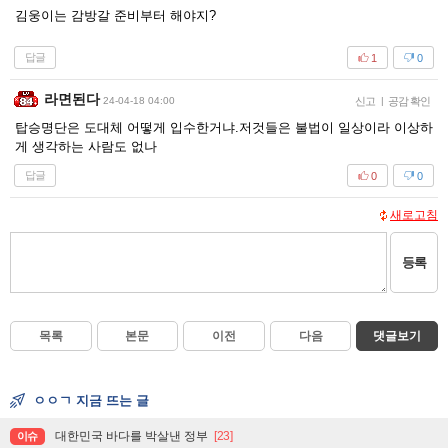
김웅이는 감방갈 준비부터 해야지?
답글
1
0
라면된다
24-04-18 04:00
신고
|
공감 확인
탑승명단은 도대체 어떻게 입수한거냐.저것들은 불법이 일상이라 이상하
게 생각하는 사람도 없나
답글
0
0
새로고침
등록
목록
본문
이전
다음
댓글보기
ㅇㅇㄱ 지금 뜨는 글
대한민국 바다를 박살낸 정부
[23]
이슈