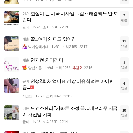
파노키
Lv.51
조회 2254
22:24
현실이 된 미국 미사일 고갈‥해결책도 안 보
이슈
7
인다
댓글
균터
Lv.42
조회 1831
22:19
딸...여기 왜파고 있어?
계층
11
댓글
닉네임해야대
Lv.82
조회 2485
22:17
안지현 치어리더
계층
3
댓글
달섭지롱
Lv.94
조회 1252
추천 2
22:16
인생2회차 엄마표 건강 이유식먹는 아이반
유머
4
응...
댓글
지원뜨
Lv.50
조회 1067
22:15
모건스탠리 "가파른 조정 끝…메모리주 지금
이슈
10
이 재진입 기회"
댓글
균터
Lv.42
조회 1356
22:14