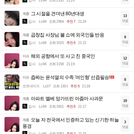
입사
Lv.94
조회 2335
21:26
그 시절을 견뎌낸 80년대생
계층
13
댓글
입사
Lv.94
조회 2964
추천 7
21:24
곱창집 사장님 불 쇼에 외국인들 반응
계층
8
댓글
입사
Lv.94
조회 3015
추천 6
21:22
해외 공항에서 또 사고 친 중국인
이슈
12
댓글
입사
Lv.94
조회 3158
21:19
즙짜는 윤석열의 수족 '여인형' 선즙필승!
이슈
8
댓글
조졋네이거
Lv.37
조회 1301
추천 6
21:18
아파트 엘베 망가뜨린 아줌마 사과문
계층
19
댓글
입사
Lv.94
조회 3921
추천 6
21:17
오늘 자 전국에서 인증하고 있는 신기한 하늘
계층
3
풍경
댓글
입사
Lv.94
조회 3083
추천 2
21:15