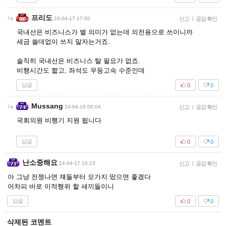
프리도
24-04-17 17:00
신고
|
공감 확인
국내선은 비즈니스가 별 의미가 없는데 의전용으로 쓰이니까
세금 쓸데없이 쓰지 말자는거죠.
솔직히 국내선은 비즈니스 탈 필요가 없죠.
비행시간도 짧고, 좌석도 우등고속 수준인데
답글
0
0
Mussang
24-04-18 00:04
신고
|
공감 확인
국회의원 비행기 지원 됩니다
답글
0
0
난소중해요
24-04-17 16:23
신고
|
공감 확인
아 그냥 전쟁나면 쟤들부터 모가지 땄으면 좋겠다
어차피 바로 이적행위 할 새끼들이니
답글
0
0
삭제된 코멘트