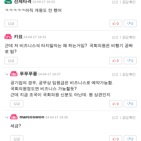
선제타격
24-04-17 16:22
신고
|
공감 확인
ㅋㅋㅋㅋㅋ아직 개원도 안 했어
답글
0
0
카묘
24-04-17 16:22
신고
|
공감 확인
근데 저 비즈니스석 타지말자는 왜 하는거임? 국회의원은 비행기 공짜
로 탐?
답글
0
0
푸푸푸풍
24-04-17 16:27
신고
|
공감 확인
공기업의 경우, 공무상 임원급은 비즈니스로 예약가능함.
국회의원정도면 비즈니스 가능할듯?
근데 지금 조국이 국회의원 신분도 아닌데. 뭔 상관인지
답글
0
0
marcoswon
24-04-17 16:30
신고
|
공감 확인
세금?
답글
0
0