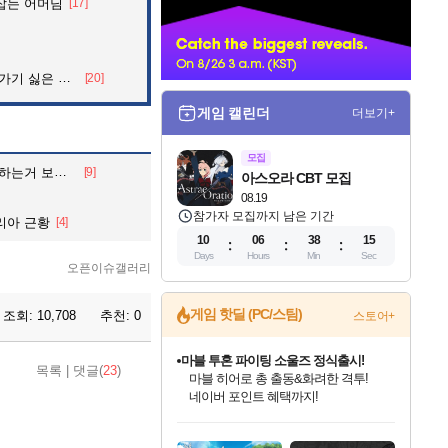
잡는 어머님
[17]
너
 싫은 이유
[20]
게임 캘린더
더보기+
모집
거 보내줄게
[9]
아스오라 CBT 모집
08.19
참가자 모집까지 남은 기간
리아 근황
[4]
10
06
38
14
Days
Hours
Min
Sec
오픈이슈갤러리
게임 핫딜 (PC/스팀)
조회:
10,708
추천:
0
스토어+
마블 투혼 파이팅 소울즈 정식출시!
목록
|
댓글(
23
)
마블 히어로 총 출동&화려한 격투!
네이버 포인트 혜택까지!
인벤게임즈 8월 특별 할인!
드래곤소드: 어웨이크닝 입점!
문명 7 특별 할인!
귀무자: 검의 길 예약 판매 중!
비스트 오브 리인카네이션 정식 출시!
커세어 코브 출시 기념 할인!
더 렐릭 퍼스트 가디언 정식 출시
베데스다 40주년 기념 할인 중!
캡콤 프렌차이즈 할인 진행 중!
캡콤 일부 상품 상시 할인
스타워즈 은하계 레이서
로블록스 기프트 카드 공식 입점
인기 퍼블리셔 모음!
스팀으로 만나는 드래곤소드!
조선&고려 DLC 출시 예정
10% 할인과
게임프릭 신작 IP
해적'섬'을 발전시키자!
설화x하드코어 액션!
베데스다의 명작들을
몬헌, 바하 등 인기 IP를
몬헌 와일즈 & 드래곤즈 도그마2
인벤게임즈에서 10% 추가 적립
Robux를 가장 안전하고