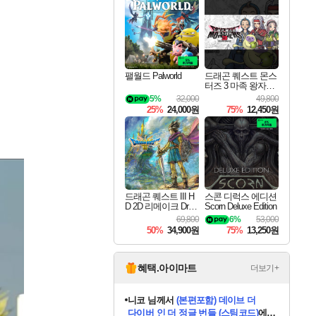
최대 90% 할인가를 만나보세요!
네이버혜택과 함께 만나보세요!
50%할인&추가 적립까지!
이니&베니 혜택까지!
네이버 혜택가와 함께 예약하세요!
할인&네이버혜택으로 만나보세요!
네이버페이 혜택과 만나보세요!
40주년 프로모션으로 만나보세요!
할인가에 만나보세요!
일부 에디션 상시 할인!
혜택으로 예약 판매 중
편안하게 충전하세요
팰월드 Palworld
드래곤 퀘스트 몬스
터즈 3 마족 왕자와
엘프의 여행 Dragon
5%
32,000
49,800
Quest Monsters The
25%
24,000원
75%
12,450원
Dark Prince
드래곤 퀘스트 III H
스콘 디럭스 에디션
D 2D 리메이크 Drag
Scorn Deluxe Edition
on Quest III HD 2D R
69,800
6%
53,000
emake
50%
34,900원
75%
13,250원
혜택.아이마트
더보기+
니코
님께서
(본편포함) 데이브 더
다이버 인 더 정글 번들 (스팀코드)
에