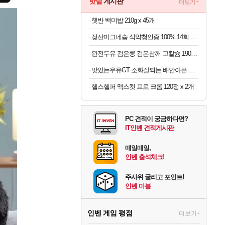
핫딜
게시판
더보기+
햇반 백미밥 210g x 45개
젖산마그네슘 식약청인증 100% 14회 x 6박스
완전두유 검은콩 검은참깨 고칼슘 190ml x 60개
맛있는우유GT 소화잘되는 배안아픈 저지방우유 180ml x 48개
헬스헬퍼 맥스컷 프로 크롬 120정 x 2개
PC 견적이 궁금하다면?
IT인벤 견적게시판
매일매일,
인벤 출석체크!
주사위 굴리고 포인트!
인벤 마블
인벤 게임 평점
더보기+