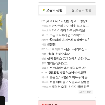
오늘의 팟벤
오늘의 핫벤
[페르소나5: 더 팬텀 X] 괴도 영상 l 타카마키 안·댄싱 스타
PV
아사쿠라 마이 성우 정보 및 주요 필모
아스오라
카가미하라 하루 성우 정보 및 주요 필모
아스오라
모든 바우에라 업그레이드 아이템 획득 위치 공략 (89개)
비스트
60프레임 나오는데 정상일까요?
레퀴엠
운문댐
여행
라스트 에포크 시즌5 - 서리화신의 분노 티저
PV
선녀바위해수욕장
여행
실버 팰리스 CBT 화제의 순간·후기 모음
실팰
힐러는 안나오고
명조
포트나이트에서 명일방주 엔드필드 [펠리카] 판매 예정
섭컬겜
8월 28일 넷플릭스에서 예고편 공개 예정
GTA6
모든 요리/작물 책 획득 위치 공략 (36개) - 미식가 도전과제
비스트
'하늘 위의 공포' 도전과제 달성법
비스트
캐릭터 소개 - 카가미하라 하루
아스오라
새로고침