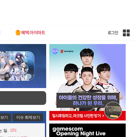
혜택.아이마트
로그인
인
벤
전
체
사
이
트
맵
제보기
이슈 화제보기
인
 일.
[25]
벤
배