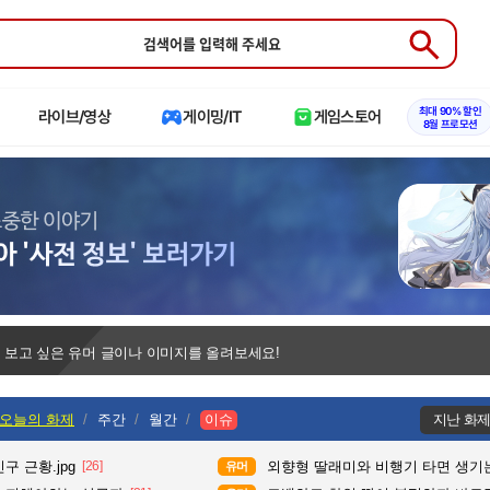
Submit
최대 90% 할인
라이브/영상
게이밍/IT
게임스토어
8월 프로모션
 보고 싶은 유머 글이나 이미지를 올려보세요!
오늘의 화제
주간
월간
이슈
지난 화
구 근황.jpg
[26]
외향형 딸래미와 비행기 타면 생기는
유머