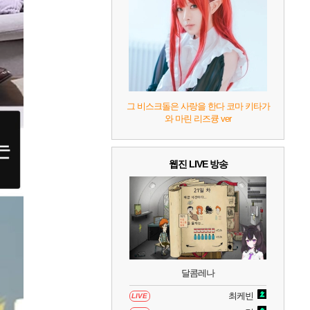
7
리듬 천국 미라클 스타즈
2
8
헤일로: 캠페인 이볼브드
2
9
캡틴 츠바사 2 월드 파이터즈
그 비스크돌은 사랑을 한다 코마 키타가
와 마린 리즈큥 ver
10
레고 배트맨: 레거시 오브 더 다크 나이트
웹진 LIVE 방송
달콤레나
최케빈
LIVE