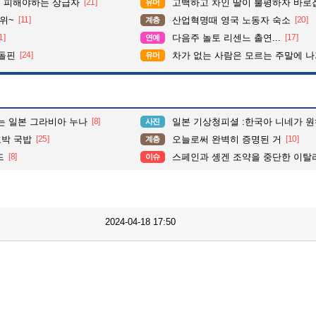
 피해야하는 상급자
[21]
고백하고 차인 딸이 불평하자 바로
유머
위~
[11]
산업혁명때 영국 노동자 숙소
[20]
계층
1]
다음주 놀토 리센느 출연...
[17]
연예
 돌핀
[24]
차가 없는 사람은 모르는 주말에 나가기
유머
있는 일본 그라비아 누나
[8]
일본 기상청피셜 :한국아 니네가 원하는
사진
박 국밥
[25]
오늘로써 완벽히 증명된 거
[10]
계층
드
[8]
스페인과 솅겐 조약을 중단한 이탈
이슈
2024-04-18 17:50