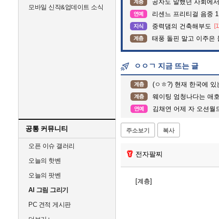
공자도 말했던 사회에서
계층
모바일 신작&업데이트 소식
리센느 프리티걸 음중 1
연예
중력댐의 건축해부도
[1
지식
태풍 돌핀 말고 이주은
계층
ㅇㅇㄱ 지금 뜨는 글
(ㅇㅎ?) 현재 한국에 
계층
웨이팅 엄청나다는 애호
계층
김채연 어제 자 오션월
연예
공통 커뮤니티
주소보기
복사
오픈 이슈 갤러리
전자팔찌
오늘의 핫벤
오늘의 팟벤
[계층]
AI 그림 그리기
PC 견적 게시판