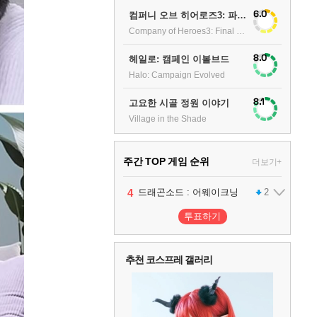
6.0
컴퍼니 오브 히어로즈3: 파이널 스탠드
Company of Heroes3: Final stand
8.0
헤일로: 캠페인 이볼브드
Halo: Campaign Evolved
8.1
고요한 시골 정원 이야기
Village in the Shade
주간 TOP 게임 순위
더보기+
1
2
3
4
팰월드
프로야구스피리츠2026
드래곤소드 : 어웨이크닝
어쌔신 크리드: 블랙 플래그 리싱크드
1
2
2
투표하기
5
블라인드 삼국
1
추천 코스프레 갤러리
6
그랑블루 판타지 리링크 - 엔드리스 라그나로크
1