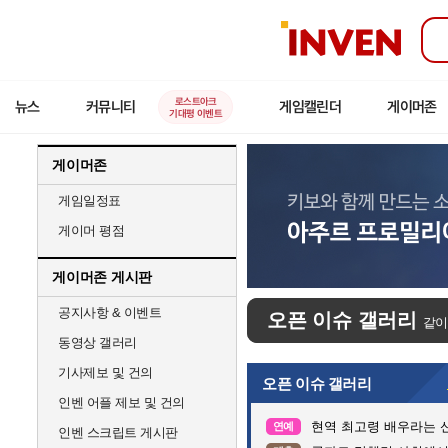
인
벤
로스트아크
뉴스
커뮤니티
게임캘린더
게이머존
기대평 이벤트
게이머존
게임일정표
게이머 평점
게이머존 게시판
공지사항 & 이벤트
오픈 이슈 갤러리
같이
동영상 갤러리
기사제보 및 건의
오픈 이슈 갤러리
인벤 어플 제보 및 건의
현역 최고령 배우라는 신
연예
인벤 스크립트 게시판