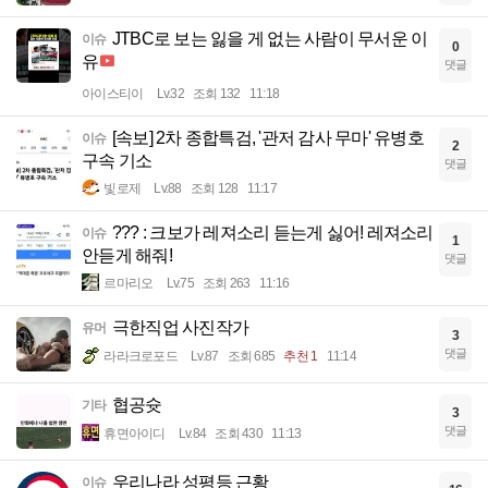
JTBC로 보는 잃을 게 없는 사람이 무서운 이
이슈
0
유
댓글
아이스티이
Lv.32
조회 132
11:18
[속보] 2차 종합특검, '관저 감사 무마' 유병호
이슈
2
구속 기소
댓글
빛로제
Lv.88
조회 128
11:17
??? : 크보가 레져소리 듣는게 싫어! 레져소리
이슈
1
안듣게 해줘!
댓글
르마리오
Lv.75
조회 263
11:16
극한직업 사진작가
유머
3
댓글
라라크로포드
Lv.87
조회 685
추천 1
11:14
협공슛
기타
3
댓글
휴면아이디
Lv.84
조회 430
11:13
우리나라 성평등 근황
이슈