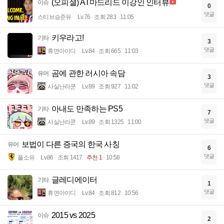
(오피셜) AT마드리드 이강인 인터뷰
이슈
0
댓글
스티브승준유
Lv.76
조회 283
11:05
키우라고!
기타
3
댓글
휴면아이디
Lv.84
조회 665
11:03
곰에 관한 러시아 속담
유머
3
댓글
사실난라쿤
Lv.89
조회 927
11:02
아내도 만족하는 PS5
기타
7
댓글
사실난라쿤
Lv.89
조회 1325
11:00
보법이 다른 증국의 한국 사칭
유머
6
댓글
풀소유
Lv.86
조회 1417
추천 1
10:58
글레디에이터
기타
1
댓글
휴면아이디
Lv.84
조회 812
10:56
2015 vs 2025
이슈
2