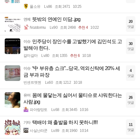
풀소유
Lv.86
조회 2471
10:25
뜻밖의 연예인 미담..jpg
연예
20
댓글
Nozdormu
Lv.90
조회 2498
추천 4
10:22
민주당이 장인수를 고발했기에 김민석도 고
이슈
30
발해야 한다.
댓글
갈마갈마
Lv.80
조회 1355
추천 6
10:18
“中 부유층 쇼크”...당국, 역외신탁에 20% 세
이슈
4
금 부과 파장
댓글
빈센트멧젠
Lv.60
조회 1212
10:18
몸에 물닿는게 싫어서 물티슈로 샤워한다는
유머
26
사람.jpg
댓글
파아랑망토
Lv.68
조회 3445
10:16
택배야 왜 출발을 하지 못하니!!!!
기타
11
댓글
사실난라쿤
Lv.89
조회 1960
10:14