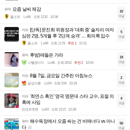
요즘 날씨 체감
유머
10
댓글
풀소유
Lv.86
조회 1232
10:36
[단독] 문진희 위원장과 '대회 중' 술자리 여자
이슈
5
심판 2명, 5개월 후 '2단계 승격' … 회의록 입수
댓글
풀소유
Lv.86
조회 1179
추천 1
10:31
후방)애들은 가라
유머
19
댓글
너빨갱이지
Lv.86
조회 2852
추천 2
10:30
8월 7일, 금요일 간추린 아침뉴스
이슈
2
댓글
달섭지롱
Lv.94
조회 534
10:29
'최연소 흑인' 영국 명문대 스타 교수, 표절 의
이슈
4
혹에 사임
댓글
빈센트멧젠
Lv.60
조회 1515
10:28
해수욕장에서 오줌 싸는 건 비매너다 vs 아니
유머
50
다
댓글