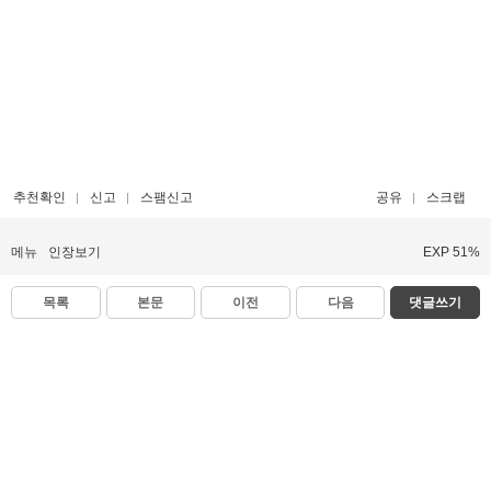
추천확인
신고
스팸신고
공유
스크랩
메뉴
인장보기
EXP 51%
목록
본문
이전
다음
댓글쓰기