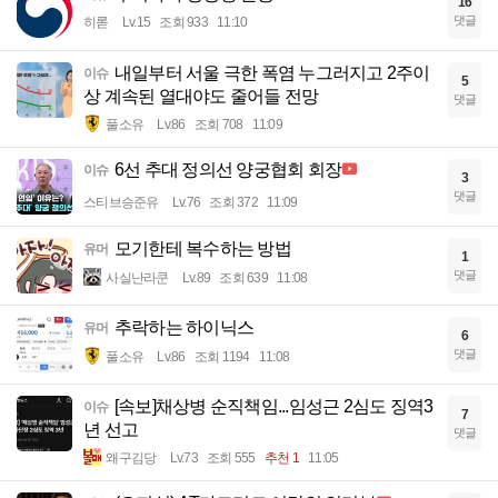
16
댓글
히롣
Lv.15
조회 933
11:10
내일부터 서울 극한 폭염 누그러지고 2주이
이슈
5
상 계속된 열대야도 줄어들 전망
댓글
풀소유
Lv.86
조회 708
11:09
6선 추대 정의선 양궁협회 회장
이슈
3
댓글
스티브승준유
Lv.76
조회 372
11:09
모기한테 복수하는 방법
유머
1
댓글
사실난라쿤
Lv.89
조회 639
11:08
추락하는 하이닉스
유머
6
댓글
풀소유
Lv.86
조회 1194
11:08
[속보]채상병 순직책임...임성근 2심도 징역3
이슈
7
년 선고
댓글
왜구김당
Lv.73
조회 555
추천 1
11:05