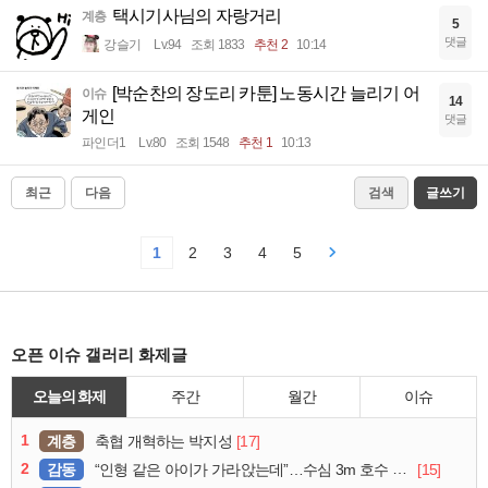
택시기사님의 자랑거리
계층
5
댓글
강슬기
Lv.94
조회 1833
추천 2
10:14
[박순찬의 장도리 카툰] 노동시간 늘리기 어
이슈
14
게인
댓글
파인더1
Lv.80
조회 1548
추천 1
10:13
최근
다음
검색
글쓰기
1
2
3
4
5
오픈 이슈 갤러리 화제글
오늘의 화제
주간
월간
이슈
1
계층
[17]
축협 개혁하는 박지성
2
감동
[15]
“인형 같은 아이가 가라앉는데”…수심 3m 호수 뛰어든 60대 의인