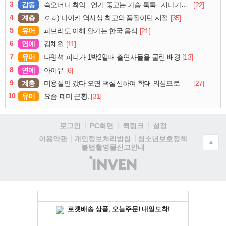
3
감동
[22]
슥오더니 촤악.. 연기 뚫고는 가슴 툭툭.. 지나가던 아재의 정체
4
계층
[35]
ㅇㅎ) 나이키 역사상 최고의 품질이던 시절
5
유머
[21]
파브리도 이해 안가는 한국 음식
6
연예
[11]
김채원
7
유머
[13]
나영석 피디가 1박2일때 출연자들을 굴린 배경
8
연예
[6]
아이유
9
계층
[27]
미용실만 갔다 오면 떡실신하여 학대 의심으로 cctv 돌려보니
10
유머
[31]
요즘 폐미 근황.
로그인
PC화면
퀵링크
설정
청소년보호정책
이용약관
개인정보처리방침
▲
불법촬영물신고안내
(주)
인
벤