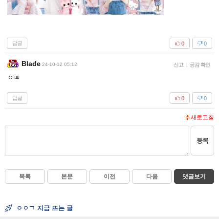
답글
0
0
Blade
24-10-12 05:12
신고
|
공감 확인
ㅇㅃ
답글
0
0
새로고침
등록
목록
본문
이전
다음
댓글보기
ㅇㅇㄱ 지금 뜨는 글