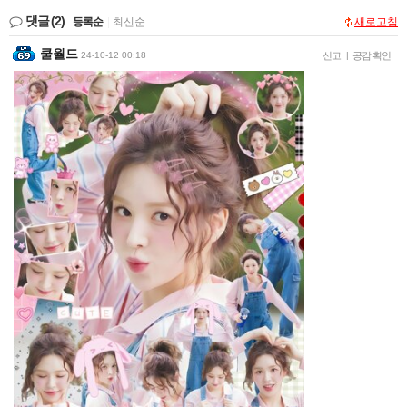
댓글
(2)
등록순
|
최신순
새로고침
쿨월드
24-10-12 00:18
신고
|
공감 확인