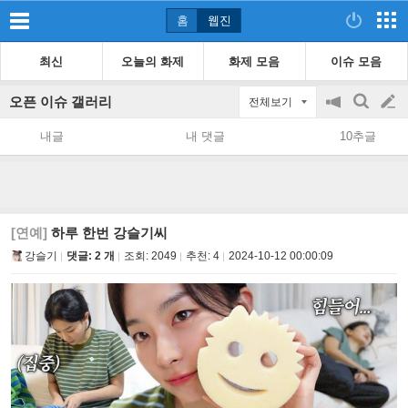
홈
웹진
최신
오늘의 화제
화제 모음
이슈 모음
오픈 이슈 갤러리
전체보기
공
검
글
지
색
내글
내 댓글
10추글
on/off
쓰
기
[연예]
하루 한번 강슬기씨
강슬기
댓글: 2 개
조회:
2049
추천:
4
2024-10-12 00:00:09