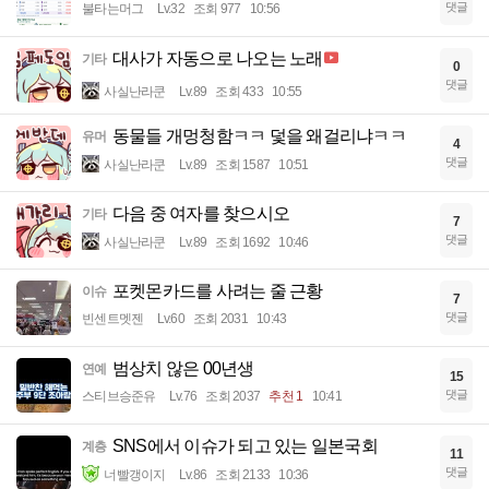
댓글
불타는머그
Lv.32
조회 977
10:56
대사가 자동으로 나오는 노래
기타
0
댓글
사실난라쿤
Lv.89
조회 433
10:55
동물들 개멍청함ㅋㅋ 덫을 왜걸리냐ㅋㅋ
유머
4
댓글
사실난라쿤
Lv.89
조회 1587
10:51
다음 중 여자를 찾으시오
기타
7
댓글
사실난라쿤
Lv.89
조회 1692
10:46
포켓몬카드를 사려는 줄 근황
이슈
7
댓글
빈센트멧젠
Lv.60
조회 2031
10:43
범상치 않은 00년생
연예
15
댓글
스티브승준유
Lv.76
조회 2037
추천 1
10:41
SNS에서 이슈가 되고 있는 일본국회
계층
11
댓글
너빨갱이지
Lv.86
조회 2133
10:36