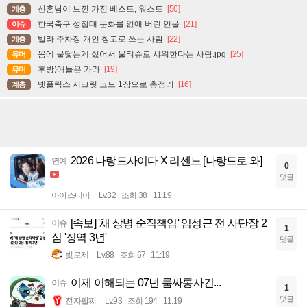
신혼남이 느낀 가전 베스트, 워스트
[50]
계층
한국축구 성접대 문화를 없애 버린 인물
[21]
이슈
빌라 주차장 개인 창고로 쓰는 사람
[22]
계층
몸에 물닿는게 싫어서 물티슈로 샤워한다는 사람.jpg
[25]
유머
후방)애들은 가라
[19]
유머
넷플릭스 시크릿 코드 1장으로 총정리
[16]
계층
2026 나랑드사이다 X 리센느 [나랑드로 와]
연예
0
댓글
아이스티이
Lv.32
조회 38
11:19
[속보] '채 상병 순직책임' 임성근 전 사단장 2
이슈
1
심 '징역 3년'
댓글
빛로제
Lv.88
조회 67
11:19
이제 이해되는 07년 룸싸롱사건...
이슈
1
댓글
전자팔찌
Lv.93
조회 194
11:19