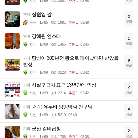
치킨
Lv.99
조회 3882
추천 1
03:48
장원영 짤
연예
2
댓글
뇸뇸
Lv.85
조회 1981
추천 1
03:48
강혜원 인스타
연예
1
댓글
치킨
Lv.99
조회 1465
추천 1
03:45
당신이 300년전 왕으로 태어났다면 받았을
기타
9
밥상
댓글
치킨
Lv.99
조회 3228
추천 1
03:42
사설구급차 요금 13년만에 인상
기타
2
댓글
치킨
Lv.99
조회 2314
추천 1
03:42
ㅇㅎ) 유투바 앙밍망씨 친구님
기타
4
댓글
치킨
Lv.99
조회 5219
03:40
군산 갈비곱창
기타
2
댓글
치킨
Lv.99
조회 1788
추천 1
03:38