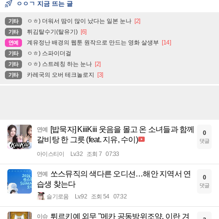
ㅇㅇㄱ 지금 뜨는 글
ㅇㅎ) 더워서 땀이 많이 났다는 일본 눈나
[2]
기타
튀김탈수기(탈유기)
[6]
기타
계유정난 배경의 웹툰 원작으로 만드는 영화 살생부
[14]
연예
ㅇㅎ) 스파이더걸
기타
ㅇㅎ) 스트레칭 하는 눈나
[2]
기타
카레국의 오버 테크놀로지
[3]
기타
[밥묵자] KiiiKiii 웃음을 몰고 온 소녀들과 함께
연예
0
갈비탕 한 그릇 (feat. 지유, 수이)
댓글
아이스티이
Lv.32
조회 7
07:33
쏘스뮤직의 색다른 오디션…해안 지역서 연
연예
0
습생 찾는다
댓글
슬기로움
Lv.92
조회 54
07:32
튀르키예 외무 "메카 공동방위조약, 이란 겨
이슈