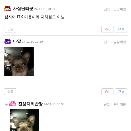
사실난라쿤
24-11-10 10:21
신고
|
공감 확인
심지어 ITX-마음이라 지하철도 아님
답글
0
0
바알
24-11-10 10:39
신고
|
공감 확인
답글
0
0
진상처리반장
24-11-11 06:34
신고
|
공감 확인