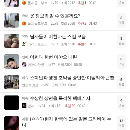
댓글
돌체콜드부르
Lv.79
조회 2212
추천 1
02:01
옷 정보좀 알 수 있을까요?
유머
8
댓글
돌체콜드부르
Lv.79
조회 3098
추천 2
01:43
남자들이 미친다는 스킬 모음
유머
3
댓글
라라크로포드
Lv.87
조회 5678
추천 6
01:27
어쩌다 한번 미야오 나린
연예
0
댓글
어쩌다한번
Lv.77
조회 2304
00:58
스페인과 솅겐 조약을 중단한 이탈리아 근황
이슈
5
댓글
빈센트멧젠
Lv.60
조회 3933
00:46
수상한 장면을 목격한 택배기사
이슈
4
댓글
입사
Lv.94
조회 4131
추천 20
00:43
(ㅇㅎ?) 현재 한국에 있는 일본 그라비아 누
계층
12
나
댓글