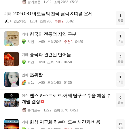
슬기로움
Lv.92
조회 2783
05:08
[2026-08-09] 오늘의 전국 날씨 & 띠별 운세
기타
1
댓글
니얼굴제길
Lv.81
조회 786
추천 2
05:02
한국의 전통적 지역 구분
기타
1
댓글
치킨
Lv.99
조회 2045
추천 1
04:59
중국과 관련된 단어들
기타
4
댓글
치킨
Lv.99
조회 1585
04:58
쯔위짤
연예
1
댓글
뇸뇸
Lv.85
조회 1487
04:35
옌스 카스트로프..어깨 탈구로 수술 예정,수
이슈
0
개월 결장
댓글
슬기로움
Lv.92
조회 1070
04:21
화성 지구화 하는데 드는 시간과 비용
기타
15
댓글