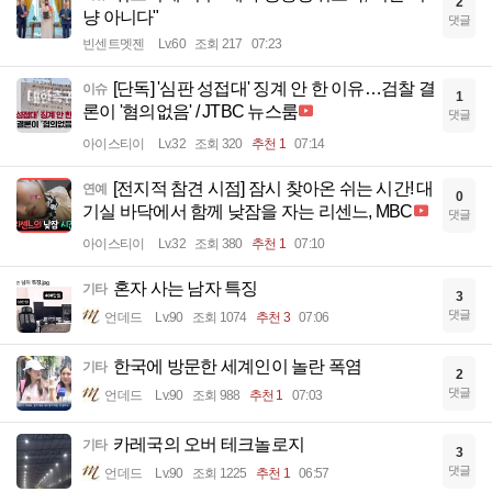
2
냥 아니다"
댓글
빈센트멧젠
Lv.60
조회 217
07:23
[단독] '심판 성접대' 징계 안 한 이유…검찰 결
이슈
1
론이 '혐의없음' / JTBC 뉴스룸
댓글
아이스티이
Lv.32
조회 320
추천 1
07:14
[전지적 참견 시점] 잠시 찾아온 쉬는 시간! 대
연예
0
기실 바닥에서 함께 낮잠을 자는 리센느, MBC
댓글
아이스티이
Lv.32
조회 380
추천 1
07:10
혼자 사는 남자 특징
기타
3
댓글
언데드
Lv.90
조회 1074
추천 3
07:06
한국에 방문한 세계인이 놀란 폭염
기타
2
댓글
언데드
Lv.90
조회 988
추천 1
07:03
카레국의 오버 테크놀로지
기타
3
댓글
언데드
Lv.90
조회 1225
추천 1
06:57