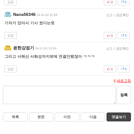
답글
0
0
Nana56346
24-11-10 11:58
신고
|
공감 확인
기자가 앉아서 기사 썼다는뜻
답글
0
0
윤한강점기
24-11-10 13:24
신고
|
공감 확인
그리고 서해선 서화성까지밖에 연결안됐잖아 ㅋㅋㅋ
답글
0
0
새로고침
등록
목록
본문
이전
다음
댓글보기