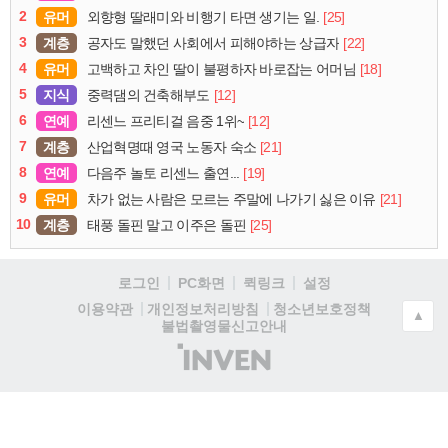
2
유머
[25]
외향형 딸래미와 비행기 타면 생기는 일.
3
계층
[22]
공자도 말했던 사회에서 피해야하는 상급자
4
유머
[18]
고백하고 차인 딸이 불평하자 바로잡는 어머님
5
지식
[12]
중력댐의 건축해부도
6
연예
[12]
리센느 프리티걸 음중 1위~
7
계층
[21]
산업혁명때 영국 노동자 숙소
8
연예
[19]
다음주 놀토 리센느 출연...
9
유머
[21]
차가 없는 사람은 모르는 주말에 나가기 싫은 이유
10
계층
[25]
태풍 돌핀 말고 이주은 돌핀
로그인
PC화면
퀵링크
설정
청소년보호정책
이용약관
개인정보처리방침
▲
불법촬영물신고안내
(주)
인
벤