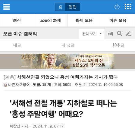
홈
웹진
최신
오늘의 화제
화제 모음
이슈 모음
오픈 이슈 갤러리
전체보기
공
검
글
지
색
내글
내 댓글
10추글
on/off
쓰
기
[계층]
서해선연결 되었으니 홍성 여행가자는 기사가 떴다
나혼자오징어
댓글: 15 개
조회:
5905
추천:
2
2024-11-10 09:56:08