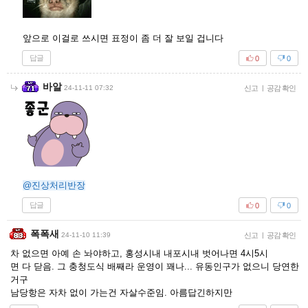
앞으로 이걸로 쓰시면 표정이 좀 더 잘 보일 겁니다
답글
0
0
바알
24-11-11 07:32
신고
|
공감 확인
@진상처리반장
답글
0
0
폭폭새
24-11-10 11:39
신고
|
공감 확인
차 없으면 아예 손 놔야하고, 홍성시내 내포시내 벗어나면 4시5시
면 다 닫음. 그 충청도식 배째라 운영이 꽤나... 유동인구가 없으니 당연한
거구
남당항은 자차 없이 가는건 자살수준임. 아름답긴하지만