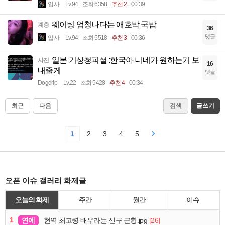
입사
Lv.94
조회 6358
추천 2
00:39
웨이팅 엄청나다는 애호박 국밥
계층
36
댓글
입사
Lv.94
조회 5518
추천 3
00:36
일본 기상청피셜 :한국아 니네가 원하는거 보
사진
16
내줄게
댓글
Dogdrip
Lv.22
조회 5428
추천 4
00:34
최근
다음
검색
글쓰기
1
2
3
4
5
오픈 이슈 갤러리 화제글
오늘의 화제
주간
월간
이슈
1
연예
[26]
현역 최고령 배우라는 신구 근황.jpg