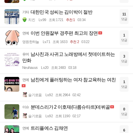
대한민국 성씨는 김이박이 절반
기타
11
댓글
치킨
Lv.99
조회 1721
추천 1
03:34
이번 안원잘부 경주편 최고의 장면
연예
1
댓글
영원한하늘
Lv.71
조회 1633
추천 2
03:22
남사친과 사귀고 노래방에서 첫데이트하는
유머
3
만화
댓글
Neuhauus
Lv.20
조회 2483
03:18
남친에게 플러팅하는 여자 참교육하는 여친
연예
1
댓글
슬기로움
Lv.92
조회 2964
02:42
분데스리가 2 이호재(다름슈타트)데뷔골
이슈
0
댓글
슬기로움
Lv.92
조회 1190
02:17
트리플에스 김채연
연예
6