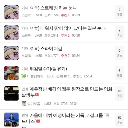
ㅇㅎ) 스트레칭 하는 눈나
기타
2
댓글
스팀팩
Lv.88
조회 1724
추천 1
06:39
ㅇㅎ) 더워서 땀이 많이 났다는 일본 눈나
기타
2
댓글
스팀팩
Lv.88
조회 1941
추천 1
06:38
ㅇㅎ) 스파이더걸
기타
0
댓글
스팀팩
Lv.88
조회 1774
추천 2
06:34
튀김탈수기(탈유기)
기타
6
댓글
너빨갱이지
Lv.86
조회 1871
추천 1
05:54
계유정난 배경의 웹툰 원작으로 만드는 영화
연예
16
살생부
댓글
슬기로움
Lv.92
조회 1793
05:34
가을에 데뷔 예정이라는 기독교 걸그룹 "위
연예
26
드니스"
댓글