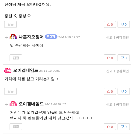
선생님 제목 오타내셨어요.
홍천 X, 홍성 O
답글
0
0
나혼자오징어
24-11-10 09:57
신고
|
공감 확인
앗 수정하는 사이에!
답글
0
0
오이갤네임드
24-11-10 09:57
신고
|
공감 확인
기차에 차를 싣고 가라는거임ㅋ
답글
0
0
오이갤네임드
24-11-10 09:57
신고
|
공감 확인
저런데가 쏘카같은게 있을리도 만무하고
택시나 차 렌트할거면 내차 갖고갔지ㅋㅋㅋㅋㅋ
답글
0
0