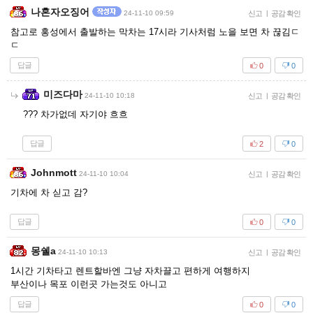
나혼자오징어
24-11-10 09:59
신고
|
공감 확인
참고로 홍성에서 출발하는 막차는 17시라 기사처럼 노을 보면 차 끊김ㄷ
ㄷ
답글
0
0
미즈다마
24-11-10 10:18
신고
|
공감 확인
??? 차가없데 자기야 흐흐
답글
2
0
Johnmott
24-11-10 10:04
신고
|
공감 확인
기차에 차 싣고 감?
답글
0
0
몽쉘a
24-11-10 10:13
신고
|
공감 확인
1시간 기차타고 렌트할바엔 그냥 자차끌고 편하게 여행하지
부산이나 목포 이런곳 가는것도 아니고
답글
0
0