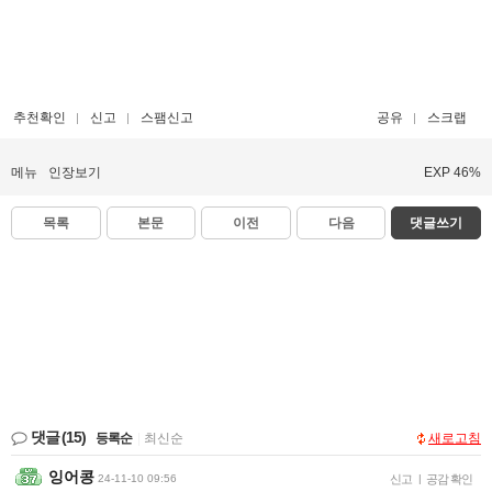
추천확인
신고
스팸신고
공유
스크랩
메뉴
인장보기
EXP 46%
목록
본문
이전
다음
댓글쓰기
댓글
(15)
등록순
|
최신순
새로고침
잉어콩
24-11-10 09:56
신고
|
공감 확인