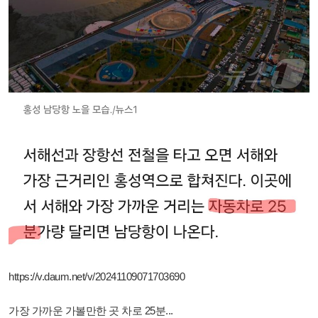
https://v.daum.net/v/20241109071703690
가장 가까운 가볼만한 곳 차로 25분...