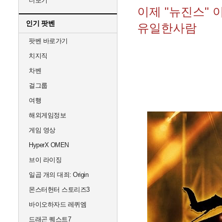
더보기
이제 "뉴진스"
인기 팟벤
유일한사람
팟벤 바로가기
치지직
차벤
걸그룹
여행
해외게임정보
게임 영상
HyperX OMEN
브이 라이징
일곱 개의 대죄: Origin
몬스터헌터 스토리즈3
바이오하자드 레퀴엠
드래곤 퀘스트7