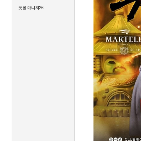
풋볼 매니저26