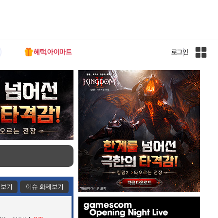
혜택.아이마트
로그인
인
벤
전
체
사
이
트
맵
제보기
이슈 화제보기
인
벤
배