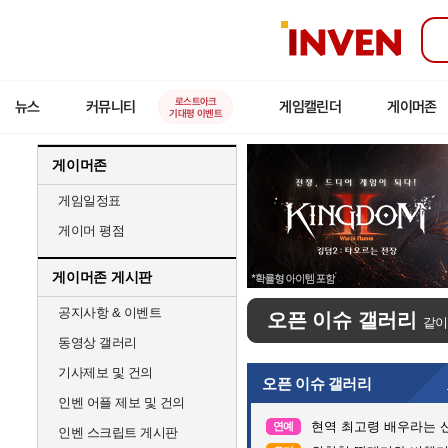
인
벤
로스트아크
뉴스
커뮤니티
게임캘린더
게이머존
기대평 이벤트
게이머존
게임일정표
게이머 평점
게이머존 게시판
공지사항 & 이벤트
오픈 이슈 갤러리
같이
동영상 갤러리
기사제보 및 건의
오픈 이슈 갤러리
인벤 어플 제보 및 건의
현역 최고령 배우라는 신
연예
인벤 스크립트 게시판