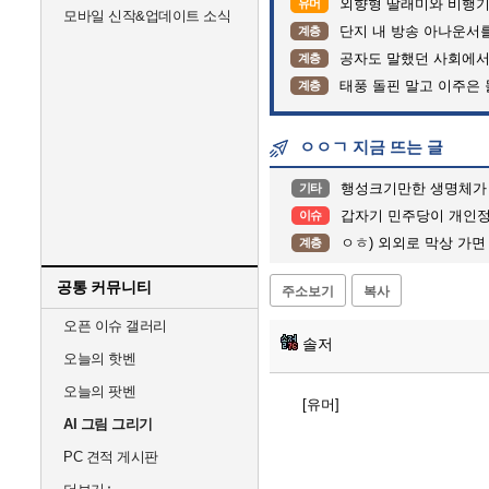
외향형 딸래미와 비행기 
유머
모바일 신작&업데이트 소식
단지 내 방송 아나운서를 바꾸고 나서 집중
계층
공자도 말했던 사회에서
계층
태풍 돌핀 말고 이주은
계층
ㅇㅇㄱ 지금 뜨는 글
행성크기만한 생명체가
기타
갑자기 민주당이 개인
이슈
ㅇㅎ) 외외로 막상 가면
계층
공통 커뮤니티
주소보기
복사
오픈 이슈 갤러리
솔저
오늘의 핫벤
오늘의 팟벤
[유머]
AI 그림 그리기
PC 견적 게시판