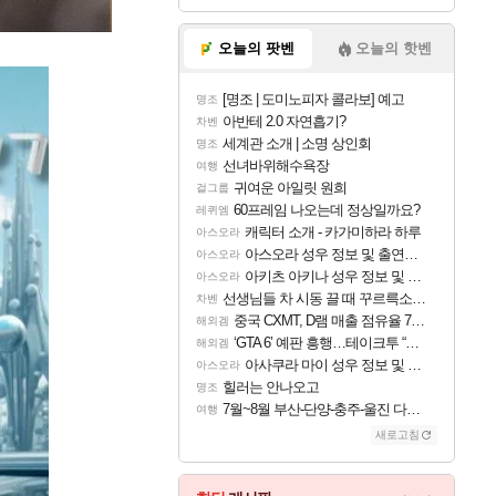
오늘의 팟벤
오늘의 핫벤
[명조 | 도미노피자 콜라보] 예고
명조
아반테 2.0 자연흡기?
차벤
세계관 소개 | 소명 상인회
명조
선녀바위해수욕장
여행
귀여운 아일릿 원희
걸그룹
60프레임 나오는데 정상일까요?
레퀴엠
캐릭터 소개 - 카가미하라 하루
아스오라
아스오라 성우 정보 및 출연작 모음
아스오라
아키츠 아키나 성우 정보 및 주요 필모
아스오라
선생님들 차 시동 끌 때 꾸르륵소리나는데
차벤
중국 CXMT, D램 매출 점유율 7%…글로벌 4위로 부상
해외겜
‘GTA 6’ 예판 흥행…테이크투 “내부 예상 크게 넘어”
해외겜
아사쿠라 마이 성우 정보 및 주요 필모
아스오라
힐러는 안나오고
명조
7월~8월 부산-단양-충주-울진 다녀왔어요~
여행
새로고침