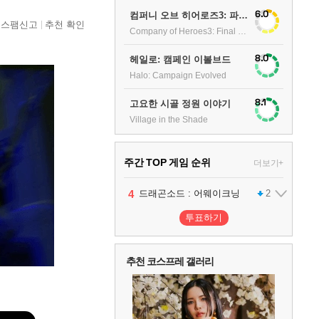
6.0
컴퍼니 오브 히어로즈3: 파이널 스탠드
스팸신고
추천 확인
Company of Heroes3: Final stand
8.0
헤일로: 캠페인 이볼브드
Halo: Campaign Evolved
8.1
고요한 시골 정원 이야기
Village in the Shade
주간 TOP 게임 순위
더보기+
1
2
3
4
5
팰월드
프로야구스피리츠2026
드래곤소드 : 어웨이크닝
블라인드 삼국
어쌔신 크리드: 블랙 플래그 리싱크드
1
2
2
1
투표하기
6
그랑블루 판타지 리링크 - 엔드리스 라그나로크
1
추천 코스프레 갤러리
7
리듬 천국 미라클 스타즈
2