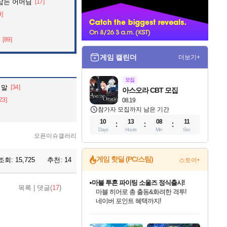
잡는 어머님
[17]
너
9]
[89]
게임 캘린더
더보기+
모집
 말
[34]
아스오라 CBT 모집
23]
08.19
참가자 모집까지 남은 기간
10
13
08
10
Days
Hours
Min
Sec
오픈이슈갤러리
게임 핫딜 (PC/스팀)
조회:
15,725
추천:
14
스토어+
마블 투혼 파이팅 소울즈 정식출시!
목록
|
댓글(
17
)
마블 히어로 총 출동&화려한 격투!
네이버 포인트 혜택까지!
인벤게임즈 8월 특별 할인!
드래곤소드: 어웨이크닝 입점!
문명 7 특별 할인!
귀무자: 검의 길 예약 판매 중!
비스트 오브 리인카네이션 정식 출시!
커세어 코브 출시 기념 할인!
더 렐릭 퍼스트 가디언 정식 출시
베데스다 40주년 기념 할인 중!
캡콤 프렌차이즈 할인 진행 중!
캡콤 일부 상품 상시 할인
스타워즈 은하계 레이서
로블록스 기프트 카드 공식 입점
인기 퍼블리셔 모음!
스팀으로 만나는 드래곤소드!
조선&고려 DLC 출시 예정
10% 할인과
게임프릭 신작 IP
해적'섬'을 발전시키자!
설화x하드코어 액션!
베데스다의 명작들을
몬헌, 바하 등 인기 IP를
몬헌 와일즈 & 드래곤즈 도그마2
인벤게임즈에서 10% 추가 적립
Robux를 가장 안전하고