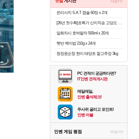
핫딜
게시판
더보기+
쏜리서치 S.A.T 캡슐 60정 x 2개
[26년 첫수확]초특가 산지직송 고당도 딱복 차돌복숭아, 1박스, 2kg (9-10과)
일화차시 호박팥차 500ml x 20개
햇반 백미밥 210g x 24개
청정원순창 현미 태양초 찰고추장 3kg
PC 견적이 궁금하다면?
IT인벤 견적게시판
매일매일,
인벤 출석체크!
주사위 굴리고 포인트!
인벤 마블
인벤 게임 평점
더보기+