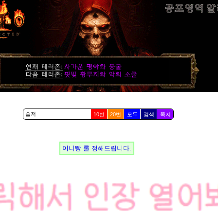
10번
20번
모두
검색
쪽지
이니빵 룰 정해드립니다.