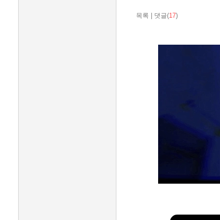
목록
|
댓글(
17
)