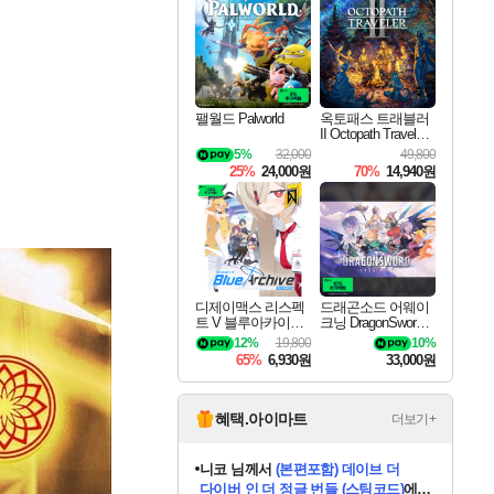
최대 90% 할인가를 만나보세요!
네이버혜택과 함께 만나보세요!
50%할인&추가 적립까지!
이니&베니 혜택까지!
네이버 혜택가와 함께 예약하세요!
할인&네이버혜택으로 만나보세요!
네이버페이 혜택과 만나보세요!
40주년 프로모션으로 만나보세요!
할인가에 만나보세요!
일부 에디션 상시 할인!
혜택으로 예약 판매 중
편안하게 충전하세요
팰월드 Palworld
옥토패스 트래블러
II Octopath Traveler I
I
5%
32,000
49,800
25%
24,000원
70%
14,940원
디제이맥스 리스펙
드래곤소드 어웨이
트 V 블루아카이브
크닝 DragonSword A
팩 DJMAX RESPE
wakening
12%
19,800
10%
CT V Blue Archive P
65%
6,930원
33,000원
ack DLC
혜택.아이마트
더보기+
니코
님께서
(본편포함) 데이브 더
다이버 인 더 정글 번들 (스팀코드)
에