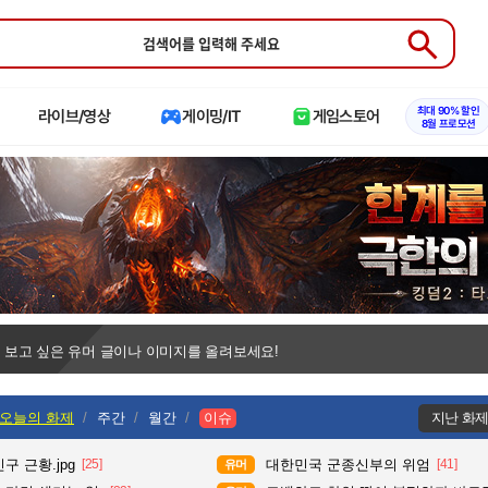
Submit
최대 90% 할인
라이브/영상
게이밍/IT
게임스토어
8월 프로모션
 보고 싶은 유머 글이나 이미지를 올려보세요!
오늘의 화제
주간
월간
이슈
지난 화
구 근황.jpg
[25]
대한민국 군종신부의 위엄
[41]
유머