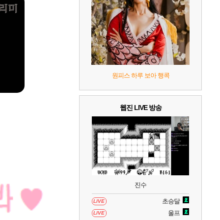
8
헤일로: 캠페인 이볼브드
2
9
캡틴 츠바사 2 월드 파이터즈
10
레고 배트맨: 레거시 오브 더 다크 나이트
원피스 하루 보아 행콕
웹진 LIVE 방송
진수
초승달
LIVE
울프
LIVE