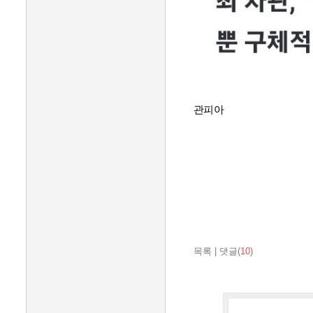
관피아
목록
|
댓글(
10
)