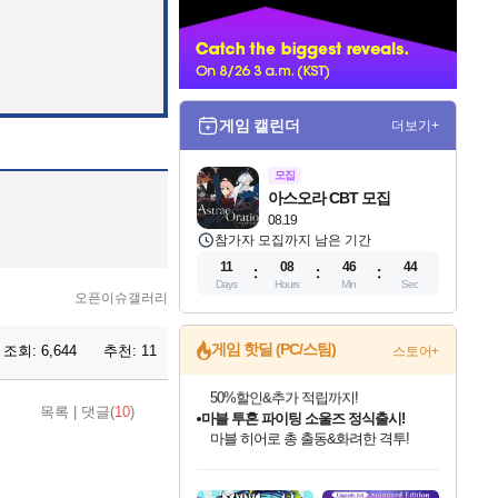
너
게임 캘린더
더보기+
모집
아스오라 CBT 모집
08.19
참가자 모집까지 남은 기간
11
08
46
43
Days
Hours
Min
Sec
오픈이슈갤러리
게임 핫딜 (PC/스팀)
조회:
6,644
추천:
11
스토어+
마블 투혼 파이팅 소울즈 정식출시!
목록
|
댓글(
10
)
마블 히어로 총 출동&화려한 격투!
네이버 포인트 혜택까지!
인벤게임즈 8월 특별 할인!
드래곤소드: 어웨이크닝 입점!
문명 7 특별 할인!
귀무자: 검의 길 예약 판매 중!
비스트 오브 리인카네이션 정식 출시!
커세어 코브 출시 기념 할인!
더 렐릭 퍼스트 가디언 정식 출시
베데스다 40주년 기념 할인 중!
캡콤 프렌차이즈 할인 진행 중!
캡콤 일부 상품 상시 할인
스타워즈 은하계 레이서
로블록스 기프트 카드 공식 입점
인기 퍼블리셔 모음!
스팀으로 만나는 드래곤소드!
조선&고려 DLC 출시 예정
10% 할인과
게임프릭 신작 IP
해적'섬'을 발전시키자!
설화x하드코어 액션!
베데스다의 명작들을
몬헌, 바하 등 인기 IP를
몬헌 와일즈 & 드래곤즈 도그마2
인벤게임즈에서 10% 추가 적립
Robux를 가장 안전하고