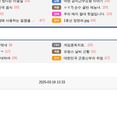
다 찼다는 미용실
[15]
어떤 공익근무요원 이야기
[18]
감동
한국 음식
[33]
ㅇㅎ?) 순수 골반 재능녀.
[25]
계층
22]
우리 메이 절대 핫걸입니다.
[13]
연예
 사용하는 밑캠을 알아보자
[47]
1호선 장판파.jpg
[16]
유머
상떳네
[9]
게임중독치료..
[10]
기타
ㅋㅋ
[17]
프랑스 날씨 근황
[11]
계층
 대하여
[29]
대한민국 군종신부의 위엄
[17]
유머
2025-03-18 13:33