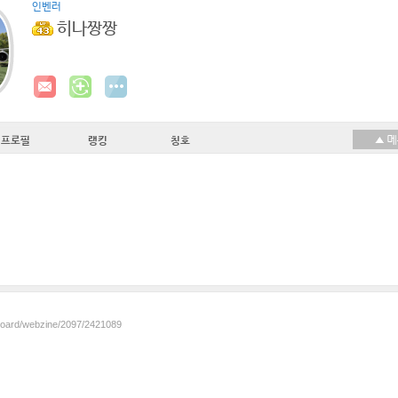
인벤러
히나짱짱
프로필
랭킹
칭호
/board/webzine/2097/2421089