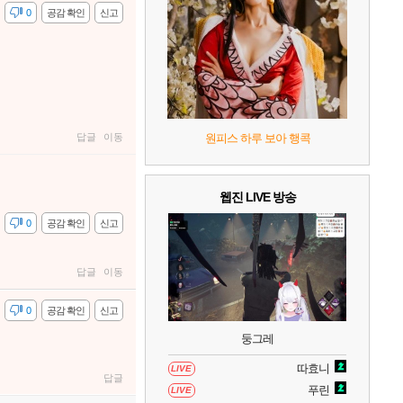
7
리듬 천국 미라클 스타즈
2
감
0
공감 확인
신고
8
헤일로: 캠페인 이볼브드
2
9
캡틴 츠바사 2 월드 파이터즈
답글
이동
원피스 하루 보아 행콕
10
레고 배트맨: 레거시 오브 더 다크 나이트
웹진 LIVE 방송
감
0
공감 확인
신고
답글
이동
감
0
공감 확인
신고
둥그레
따효니
LIVE
답글
푸린
LIVE