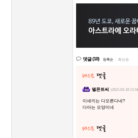
(10)
댓글
등록순
|
최신순
델몬트씨
(2025-03-18 13:34
이새끼는 다모른다네?
다아는 모양이네