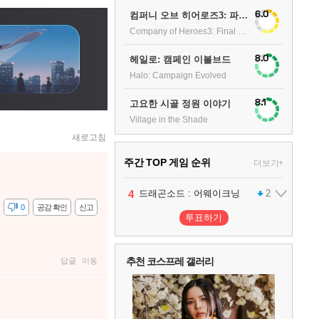
6.0
컴퍼니 오브 히어로즈3: 파이널 스탠드
Company of Heroes3: Final stand
8.0
헤일로: 캠페인 이볼브드
Halo: Campaign Evolved
8.1
고요한 시골 정원 이야기
Village in the Shade
새로고침
주간 TOP 게임 순위
더보기+
1
2
3
4
팰월드
프로야구스피리츠2026
드래곤소드 : 어웨이크닝
어쌔신 크리드: 블랙 플래그 리싱크드
1
2
2
감
0
공감 확인
신고
투표하기
5
블라인드 삼국
1
추천 코스프레 갤러리
답글
이동
6
그랑블루 판타지 리링크 - 엔드리스 라그나로크
1