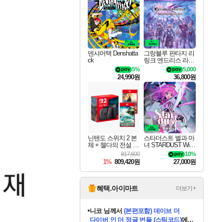
최대 90% 할인가를 만나보세요!
네이버혜택과 함께 만나보세요!
50%할인&추가 적립까지!
이니&베니 혜택까지!
네이버 혜택가와 함께 예약하세요!
할인&네이버혜택으로 만나보세요!
네이버페이 혜택과 만나보세요!
40주년 프로모션으로 만나보세요!
할인가에 만나보세요!
일부 에디션 상시 할인!
혜택으로 예약 판매 중
편안하게 충전하세요
덴샤어택 Denshatta
그랑블루 판타지 리
ck
링크 엔드리스 라그
나로크 업그레이드
5%
5,000
킷 Granblue Fantasy
24,990원
36,800원
Relink Endless Ragn
arok Upgrade Kit DL
C
닌텐도 스위치 2 본
스타더스트 별과 마
체 + 젤다의 전설 티
녀 STARDUST Wish
어스 오브 더 킹덤
of Witch
817,600
10%
닌텐도 스위치 2 에
1%
809,420원
27,000원
디션 + 젤다의 전설
브레스 오브 더 와
일드 닌텐도 스위치
2 에디션 번들
혜택.아이마트
더보기+
니코
님께서
(본편포함) 데이브 더
다이버 인 더 정글 번들 (스팀코드)
에