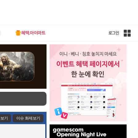
혜택.아이마트
로그인
인
벤
전
체
사
이
트
맵
제보기
이슈 화제보기
인
벤
배