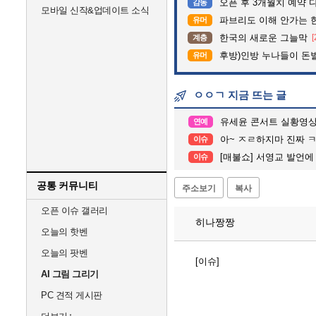
오픈 후 3개월치 예약 
감동
모바일 신작&업데이트 소식
파브리도 이해 안가는 
유머
한국의 새로운 그늘막
[
계층
후방)인방 누나들이 돈벌때
유머
ㅇㅇㄱ 지금 뜨는 글
유세윤 콘서트 실황영
연예
아~ ㅈㄹ하지마 진짜 
이슈
[매불쇼] 서영교 발언에
이슈
공통 커뮤니티
주소보기
복사
오픈 이슈 갤러리
히나짱짱
오늘의 핫벤
오늘의 팟벤
[이슈]
AI 그림 그리기
PC 견적 게시판