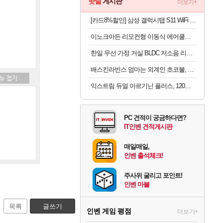
핫딜
게시판
더보기+
[카드8%할인] 삼성 갤럭시탭 S11 WiFi 128GB 27.8cm(11형) S펜포함 태블릿PC
이노크아든 리모컨형 이동식 에어쿨러 IA-L11, 1개
한일 무선 가정 거실 BLDC 저소음 리모컨 듀오에어 써큘레이터
배스킨라빈스 엄마는 외계인 초코볼, 32g, 6개입, 2개
익스트림 듀얼 아르기닌 플러스, 120정, 1개
PC 견적이 궁금하다면?
IT인벤 견적게시판
매일매일,
인벤 출석체크!
주사위 굴리고 포인트!
인벤 마블
목록
글쓰기
인벤 게임 평점
더보기+