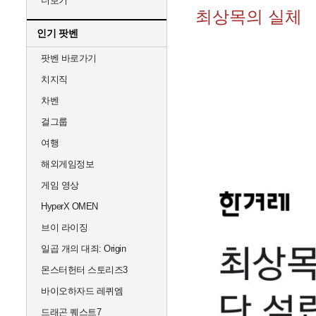
더보기
최상목의 실체
인기 팟벤
팟벤 바로가기
치지직
차벤
걸그룹
여행
해외게임정보
게임 영상
HyperX OMEN
브이 라이징
일곱 개의 대죄: Origin
몬스터헌터 스토리즈3
바이오하자드 레퀴엠
드래곤 퀘스트7