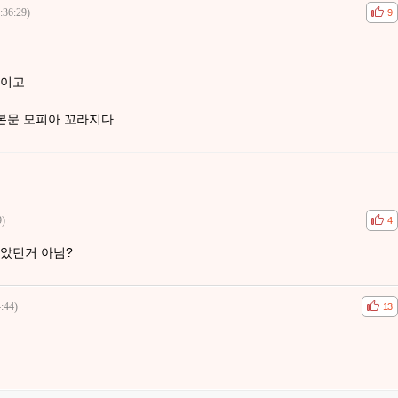
:36:29)
공감
비공
9
뿐이고
 본문 모피아 꼬라지다
9)
공감
비공
4
았던거 아님?
:44)
공감
비공
13