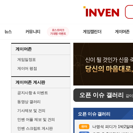
인
벤
로스트아크
뉴스
커뮤니티
게임캘린더
게이머존
기대평 이벤트
게이머존
게임일정표
게이머 평점
게이머존 게시판
공지사항 & 이벤트
오픈 이슈 갤러리
같이
동영상 갤러리
기사제보 및 건의
오픈 이슈 갤러리
인벤 어플 제보 및 건의
나영석 피디가 1박2일
유머
인벤 스크립트 게시판