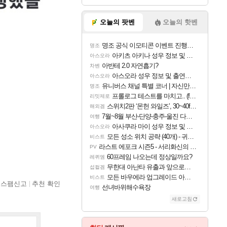
오늘의 팟벤
오늘의 핫벤
명조 공식 이모티콘 이벤트 진행해봤습니다! 참여부터 추첨까지????
명조
아키츠 아키나 성우 정보 및 주요 필모
아스오라
아반테 2.0 자연흡기?
차벤
아스오라 성우 정보 및 출연작 모음
아스오라
유니버스 채널 특별 코너 | 자신만의 스타일
명조
프롤로그 테스트를 마치고.. (feat. 리아)
리밋제로
스위치2판 ‘몬헌 와일즈’, 30~40fps 목표 추정
해외겜
7월~8월 부산-단양-충주-울진 다녀왔어요~
여행
아사쿠라 마이 성우 정보 및 주요 필모
아스오라
모든 성소 위치 공략 (40개) - 귀환한 영혼 도전과제
비스트
라스트 에포크 시즌5 - 서리화신의 분노 티저
PV
60프레임 나오는데 정상일까요?
레퀴엠
무한대 아난타 유출과 앞으로의 예상 (루머)
섭컬겜
모든 바우에라 업그레이드 아이템 획득 위치 공략 (89개)
비스트
스팸신고
추천 확인
선녀바위해수욕장
여행
새로고침