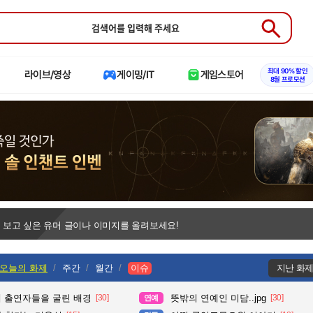
Submit
최대 90% 할인
라이브/영상
게이밍/IT
게임스토어
8월 프로모션
 보고 싶은 유머 글이나 이미지를 올려보세요!
오늘의 화제
주간
월간
이슈
지난 화
때 출연자들을 굴린 배경
[30]
뜻밖의 연예인 미담..jpg
[30]
연예