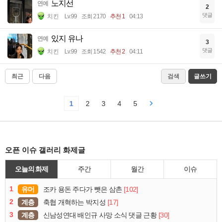
노지선
연예
2
댓글
치킨
Lv.99
조회 2170
추천 1
04:13
있지 유나
연예
3
댓글
치킨
Lv.99
조회 1542
추천 2
04:11
최근
다음
검색
글쓰기
1
2
3
4
5
오픈 이슈 갤러리 화제글
오늘의 화제
주간
월간
이슈
1
유머
[102]
조카 용돈 주다가 뺏은 삼촌
2
계층
[17]
축협 개혁하는 박지성
3
계층
[30]
신남성연대 배인규 사망 소식 댓글 근황