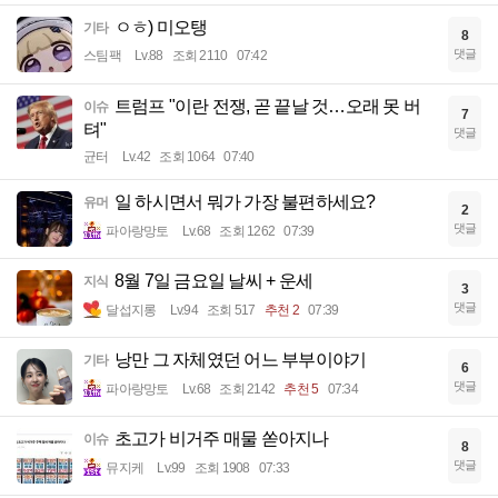
ㅇㅎ) 미오탱
기타
8
댓글
스팀팩
Lv.88
조회 2110
07:42
트럼프 "이란 전쟁, 곧 끝날 것…오래 못 버
이슈
7
텨"
댓글
균터
Lv.42
조회 1064
07:40
일 하시면서 뭐가 가장 불편하세요?
유머
2
댓글
파아랑망토
Lv.68
조회 1262
07:39
8월 7일 금요일 날씨 + 운세
지식
3
댓글
달섭지롱
Lv.94
조회 517
추천 2
07:39
낭만 그 자체였던 어느 부부이야기
기타
6
댓글
파아랑망토
Lv.68
조회 2142
추천 5
07:34
초고가 비거주 매물 쏟아지나
이슈
8
댓글
뮤지케
Lv.99
조회 1908
07:33