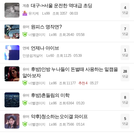
대구->서울 운전한 역대급 초딩
계층
4
댓글
뮤지케
Lv.99
조회 3357
06:03
원피스 명작면?
유머
7
댓글
너빨갱이지
Lv.86
조회 2640
05:58
언제나 아이브
연예
1
댓글
인생쉽게살어
Lv.60
조회 1125
05:39
후방)인방 누나들이 돈벌때 사용하는 밑캠을
유머
28
알아보자
댓글
너빨갱이지
Lv.86
조회 11177
추천 4
05:27
후방)흔들림의 미학
유머
8
댓글
너빨갱이지
Lv.86
조회 6364
05:20
약후)청소하는오이갤 와이프
유머
5
댓글
너빨갱이지
Lv.86
조회 7566
05:14