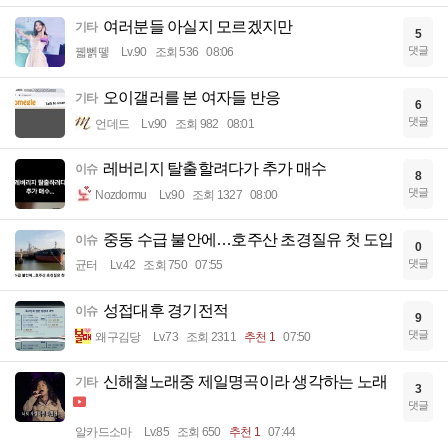
여러분들 아실지 모르겠지만
기타
5
댓글
꿻뻵뗗
Lv.90
조회 536
08:06
오이갤러를 본 여자들 반응
기타
6
댓글
언데드
Lv.90
조회 982
08:01
레버리지 탈출할려다가 추가 매수
이슈
8
댓글
Nozdormu
Lv.90
조회 1327
08:00
중동 수급 불안에…호주산 초경질유 첫 도입
이슈
0
댓글
균터
Lv.42
조회 750
07:55
성접대후 경기전적
이슈
9
댓글
왜구김당
Lv.73
조회 2311
추천 1
07:50
신해철노래중 제일명곡이라 생각하는 노래
기타
3
댓글
알카드소마
Lv.85
조회 650
추천 1
07:44