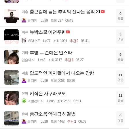
출근길에 듣는 추억의 신나는 음악 21
계층
0
댓글
뮤지케
Lv.99
조회 527
06:43
뉴박스쿨 이언주편
이슈
3
댓글
MINUKE
Lv.77
조회 1001
추천 2
06:41
후방 ㅡ 손예은 인스타
기타
9
댓글
입술돼지
Lv.43
조회 3117
추천 1
06:27
압도적인 피지컬에서 나오는 강함
계층
11
댓글
뮤지케
Lv.99
조회 5053
06:26
키작은 사쿠라모모
유머
11
댓글
너빨갱이지
Lv.86
조회 2562
06:11
층간소음 역대급 해결법
유머
9
댓글
뮤지케
Lv.99
조회 4443
추천 2
06:09