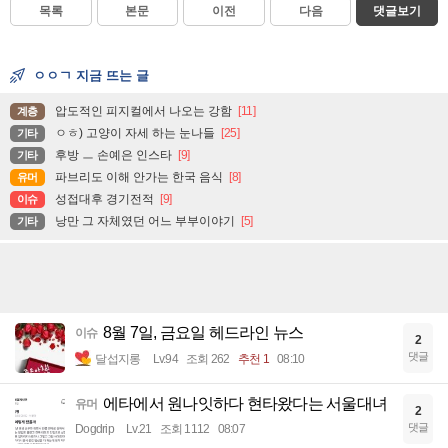
목록
본문
이전
다음
댓글보기
ㅇㅇㄱ 지금 뜨는 글
압도적인 피지컬에서 나오는 강함
[11]
계층
ㅇㅎ) 고양이 자세 하는 눈나들
[25]
기타
후방 ㅡ 손예은 인스타
[9]
기타
파브리도 이해 안가는 한국 음식
[8]
유머
성접대후 경기전적
[9]
이슈
낭만 그 자체였던 어느 부부이야기
[5]
기타
8월 7일, 금요일 헤드라인 뉴스
이슈
2
댓글
달섭지롱
Lv.94
조회 262
추천 1
08:10
에타에서 원나잇하다 현타왔다는 서울대녀
유머
2
댓글
Dogdrip
Lv.21
조회 1112
08:07