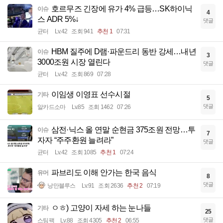
호르무즈 긴장에 유가 4% 급등…SK하이닉
이슈
4
스 ADR 5%↓
댓글
균터
Lv.42
조회 941
추천 1
07:31
HBM 질주에 D램·파운드리 동반 강세…내년
이슈
3
3000조원 시장 열린다
댓글
균터
Lv.42
조회 869
07:28
이임생 이영표 선수시절
기타
5
댓글
알카드소마
Lv.85
조회 1462
07:26
삼전·닉스 올 연말 순현금 375조원 전망…투
이슈
7
자자 “주주환원 늘려라”
댓글
균터
Lv.42
조회 1085
추천 1
07:24
파브리도 이해 안가는 한국 음식
유머
8
댓글
낭만블루스
Lv.91
조회 2636
추천 2
07:19
ㅇㅎ) 고양이 자세 하는 눈나들
기타
25
댓글
스팀팩
Lv.88
조회 4305
추천 2
06:55