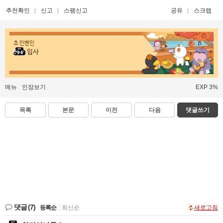
추천확인
신고
스팸신고
공유
스크랩
초 인벤인
입사
메뉴
인장보기
EXP 3%
목록
본문
이전
다음
댓글쓰기
댓글
(7)
등록순
|
최신순
새로고침