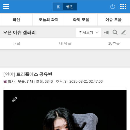
홈
웹진
최신
오늘의 화제
화제 모음
이슈 모음
오픈 이슈 갤러리
전체보기
공
검
글
지
색
내글
내 댓글
10추글
on/off
쓰
기
[연예]
트리플에스 공유빈
입사
댓글: 7 개
조회:
6346
추천:
3
2025-03-21 02:47:06