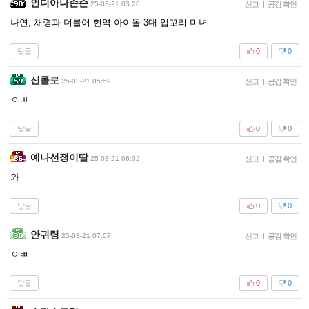
인디아나존슨
25-03-21 03:20
신고
|
공감 확인
나연, 채령과 더불어 현역 아이돌 3대 입꼬리 미녀
답글
0
0
신콜로
25-03-21 05:59
신고
|
공감 확인
ㅇㅃ
답글
0
0
예나선정이딸
25-03-21 06:02
신고
|
공감 확인
와
답글
0
0
안귀령
25-03-21 07:07
신고
|
공감 확인
ㅇㅃ
답글
0
0