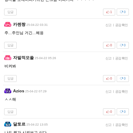
답글
1
0
카렌짱
25-04-22 03:31
신고
|
공감 확인
주...주인님 거긴...헤응
답글
0
0
자발적모쏠
25-04-22 05:26
신고
|
공감 확인
비켜봐
답글
0
0
Azios
25-04-22 07:29
신고
|
공감 확인
ㅅㅅ해
답글
0
0
달토르
25-04-22 13:05
신고
|
공감 확인
나도 뭔가 시켜보고 싶다