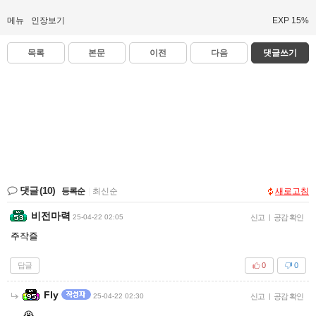
메뉴
인장보기
EXP 15%
목록
본문
이전
다음
댓글쓰기
댓글
(10)
등록순
|
최신순
새로고침
비전마력
25-04-22 02:05
신고
|
공감 확인
주작즐
답글
0
0
Fly
25-04-22 02:30
신고
|
공감 확인
😭