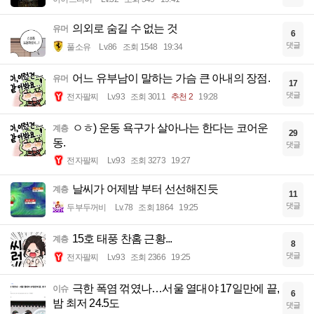
의외로 숨길 수 없는 것
유머
6
댓글
풀소유
Lv.86
조회 1548
19:34
어느 유부남이 말하는 가슴 큰 아내의 장점.
유머
17
댓글
전자팔찌
Lv.93
조회 3011
추천 2
19:28
ㅇㅎ) 운동 욕구가 살아나는 한다는 코어운
계층
29
동.
댓글
전자팔찌
Lv.93
조회 3273
19:27
날씨가 어제밤 부터 선선해진듯
계층
11
댓글
두부두꺼비
Lv.78
조회 1864
19:25
15호 태풍 찬홈 근황...
계층
8
댓글
전자팔찌
Lv.93
조회 2366
19:25
극한 폭염 꺾였나…서울 열대야 17일만에 끝,
이슈
6
밤 최저 24.5도
댓글