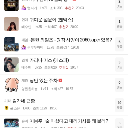
2
댓글
럼자기
Lv.71
조회 303
추천 2
20:03
귀여운 설윤이 (엔믹스)
연예
1
댓글
배수민
Lv.35
조회 407
추천 2
20:00
-몬헌 와일즈 - 권장 사양이 2060super 였음?
게임
5
댓글
두부두꺼비
Lv.78
조회 637
19:58
카리나 미소 (에스파)
연예
3
댓글
배수민
Lv.35
조회 626
추천 1
19:57
낭만 있는 주차.
계층
0
댓글
영원한하늘
Lv.71
조회 487
19:57
김가네 근황
기타
10
댓글
풀소유
Lv.86
조회 1129
19:56
이봉주 : 술 마셨다고 대리기사를 왜 불러?
유머
3
댓글