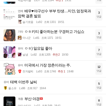
백합에이슬
Lv.57
조회 1194
추천 1
19:52
배우♥야구선수 부부 탄생…지안, 엄정욱과
연예
3
깜짝 결혼 발표
댓글
슬기로움
Lv.92
조회 1331
19:51
ㅇㅎ키티 좋아하는분 구경하고 가십쇼
기타
3
댓글
마나군
Lv.81
조회 1371
19:51
ㅇㅎ) 일요일 좋아
유머
7
댓글
닐냄
Lv.82
조회 1205
추천 2
19:50
미국에서 가장 깡촌이라는 주.
유머
12
댓글
전자팔찌
Lv.93
조회 1746
추천 1
19:48
태백 이번주 날씨
유머
5
댓글
풀소유
Lv.86
조회 917
19:44
부산 야경
계층
8
댓글
아이스티이
Lv.32
조회 549
19:41