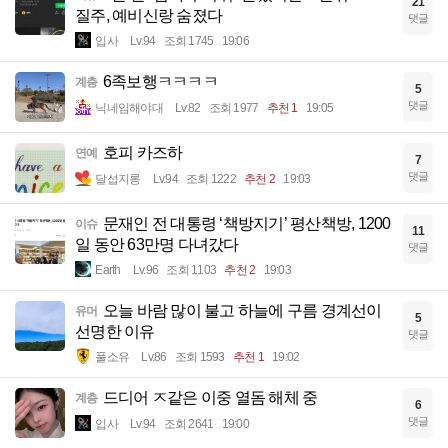
21
질주, 예비신랑 숨졌다
댓글
입사
Lv.94
조회 1745
19:06
6족보행ㅋㅋㅋㅋ
계층
5
댓글
닉네임해야대
Lv.82
조회 1977
추천 1
19:05
호피 카즈하
연예
7
댓글
달섭지롱
Lv.94
조회 1222
추천 2
19:03
문재인 전 대통령 ‘책방지기’ 평산책방, 1200
이슈
11
일 동안 63만명 다녀갔다
댓글
Earth
Lv.96
조회 1103
추천 2
19:03
오늘 바람 많이 불고 하늘에 구름 경계선이
유머
5
선명한 이유
댓글
풀소유
Lv.86
조회 1593
추천 1
19:02
드디어 ㅈ같은 이중 열돔 해체 중
계층
6
댓글
입사
Lv.94
조회 2641
19:00