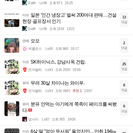
Earth
Lv.96
조회 971
19:25
일본 '인간 냉장고' 벌써 200여대 판매…건설
이슈
13
현장·골프장서 인기
댓글
Earth
Lv.96
조회 1916
19:21
모모
연예
2
댓글
케를로스
Lv.86
조회 860
19:17
SK하이닉스, 강남사옥 건립.
이슈
25
댓글
전자팔찌
Lv.93
조회 2930
19:09
무려 30살 차이나는 와이푸.
유머
8
댓글
전자팔찌
Lv.93
조회 3945
추천 1
19:07
분유 안먹는 아기에게 쪽족이 페이크를 써봤
유머
0
다.
댓글
옆사마
Lv.87
조회 955
19:06
6살 딸 "엄마 무서워" 울었지만…만취 194㎞
이슈