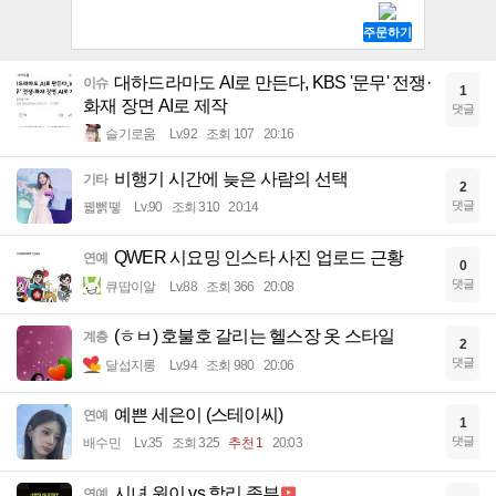
대하드라마도 AI로 만든다, KBS '문무' 전쟁·
이슈
1
화재 장면 AI로 제작
댓글
슬기로움
Lv.92
조회 107
20:16
비행기 시간에 늦은 사람의 선택
기타
2
댓글
꿻뻵뗗
Lv.90
조회 310
20:14
QWER 시요밍 인스타 사진 업로드 근황
연예
0
댓글
큐땁이알
Lv.88
조회 366
20:08
(ㅎㅂ) 호불호 갈리는 헬스장 옷 스타일
계층
2
댓글
달섭지롱
Lv.94
조회 980
20:06
예쁜 세은이 (스테이씨)
연예
1
댓글
배수민
Lv.35
조회 325
추천 1
20:03
시녀 원이 vs 할리 종부
연예