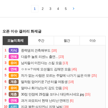
1
2
3
4
5
오픈 이슈 갤러리 화제글
오늘의 화제
주간
월간
이슈
1
지식
[18]
중력댐의 건축해부도
2
연예
[23]
다음주 놀토 리센느 출연...
3
유머
[13]
남자들이 미친다는 스킬 모음
4
연예
[45]
ㅇㅎㅂ? 어제 오션월드 김채연 모음
5
유머
[25]
차가 없는 사람은 모르는 주말에 나가기 싫은 이유
6
계층
[18]
딸처럼 업어키운 7년 터울 여동생
7
유머
[26]
얼마나 화가났는지 감도 안옴
8
계층
[15]
30점 만점에 29점을 쏘다니 대단하시네요.jpg
9
연예
[6]
과거 파묘되서 현재 난리난 연예인
10
사진
[39]
지금 북한 삼지연시 지역 날씨