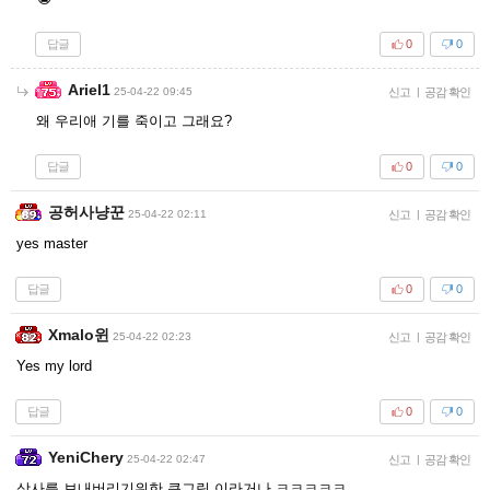
답글
0
0
Ariel1
25-04-22 09:45
신고
|
공감 확인
왜 우리애 기를 죽이고 그래요?
답글
0
0
공허사냥꾼
25-04-22 02:11
신고
|
공감 확인
yes master
답글
0
0
Xmalo윈
25-04-22 02:23
신고
|
공감 확인
Yes my lord
답글
0
0
YeniChery
25-04-22 02:47
신고
|
공감 확인
상사를 보내버리기위한 큰그림 이라거나 ㅋㅋㅋㅋㅋ