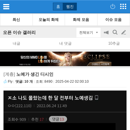
홈
웹진
최신
오늘의 화제
화제 모음
이슈 모음
오픈 이슈 갤러리
전체보기
공
검
글
지
색
내글
내 댓글
10추글
on/off
쓰
기
[계층]
노예가 생긴 디시인
Fly
댓글: 10 개
조회:
8490
2025-04-22 02:00:10