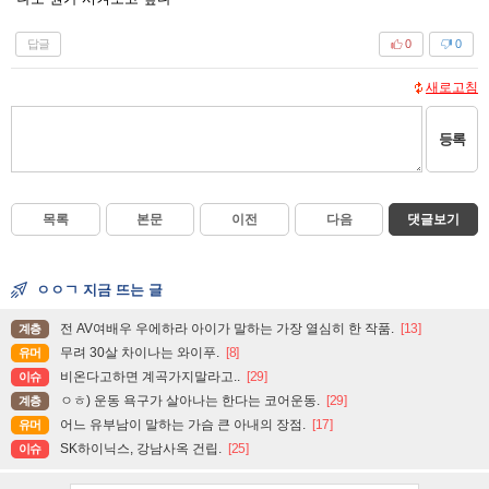
답글
0
0
새로고침
등록
목록
본문
이전
다음
댓글보기
ㅇㅇㄱ 지금 뜨는 글
전 AV여배우 우에하라 아이가 말하는 가장 열심히 한 작품.
[13]
계층
무려 30살 차이나는 와이푸.
[8]
유머
비온다고하면 계곡가지말라고..
[29]
이슈
ㅇㅎ) 운동 욕구가 살아나는 한다는 코어운동.
[29]
계층
어느 유부남이 말하는 가슴 큰 아내의 장점.
[17]
유머
SK하이닉스, 강남사옥 건립.
[25]
이슈