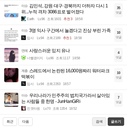
김민석, 강원·대구·경북까지 더하자 다시 1
이슈
35
위...누적 격차 3086표로 벌어졌다
댓글
Earth
Lv.96
조회 1601
추천 3
18:58
3명 익사 구간에서 놀겠다고 진상 부린 가족
이슈
10
댓글
입사
Lv.94
조회 2189
추천 1
18:58
사랑스러운 있지 유나
연예
4
댓글
너빨갱이지
Lv.86
조회 1117
18:58
스레드에서 논란된 16,000원짜리 워터파크
계층
10
떡볶이
댓글
입사
Lv.94
조회 2263
18:57
우리나라가 민주주의 법치국가라서 살아있
이슈
7
는 사람들 중 한명 - JunHanGiRi
댓글
진겟타원
Lv.70
조회 1354
18:52
최근
다음
검색
글쓰기