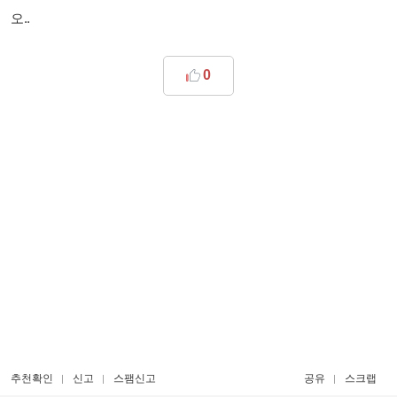
오..
0
추천확인
신고
스팸신고
공유
스크랩