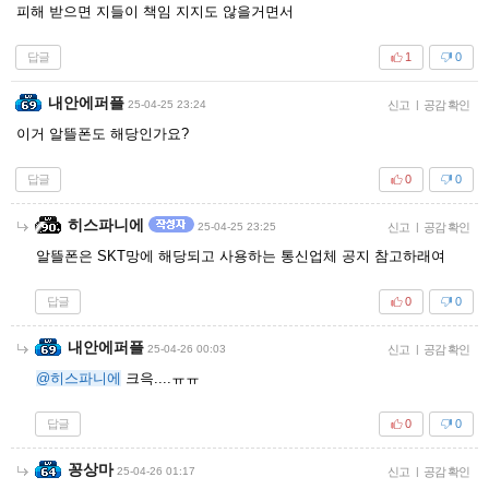
피해 받으면 지들이 책임 지지도 않을거면서
답글
1
0
내안에퍼플
25-04-25 23:24
신고
|
공감 확인
이거 알뜰폰도 해당인가요?
답글
0
0
히스파니에
25-04-25 23:25
신고
|
공감 확인
알뜰폰은 SKT망에 해당되고 사용하는 통신업체 공지 참고하래여
답글
0
0
내안에퍼플
25-04-26 00:03
신고
|
공감 확인
@히스파니에
크윽....ㅠㅠ
답글
0
0
꽁상마
25-04-26 01:17
신고
|
공감 확인