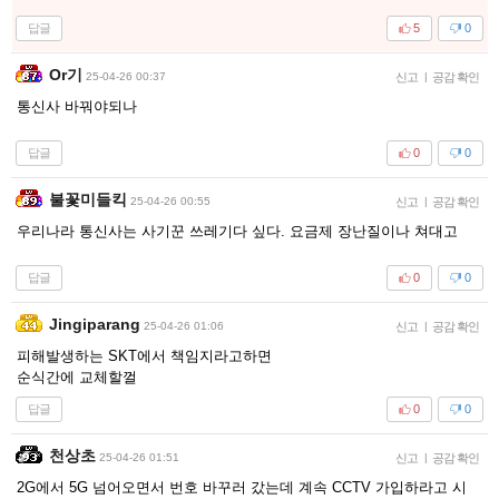
답글
5
0
Or기
25-04-26 00:37
신고
|
공감 확인
통신사 바꿔야되나
답글
0
0
불꽃미들킥
25-04-26 00:55
신고
|
공감 확인
우리나라 통신사는 사기꾼 쓰레기다 싶다. 요금제 장난질이나 쳐대고
답글
0
0
Jingiparang
25-04-26 01:06
신고
|
공감 확인
피해발생하는 SKT에서 책임지라고하면
순식간에 교체할껄
답글
0
0
천상초
25-04-26 01:51
신고
|
공감 확인
2G에서 5G 넘어오면서 번호 바꾸러 갔는데 계속 CCTV 가입하라고 시