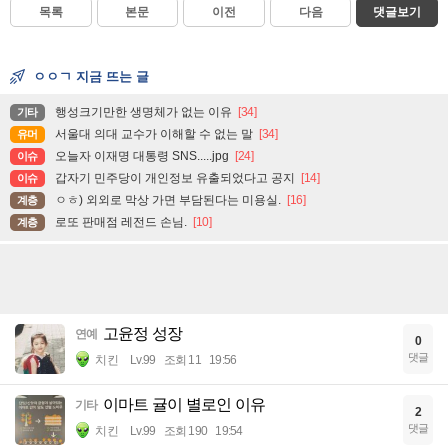
목록
본문
이전
다음
댓글보기
ㅇㅇㄱ 지금 뜨는 글
행성크기만한 생명체가 없는 이유
[34]
기타
서울대 의대 교수가 이해할 수 없는 말
[34]
유머
오늘자 이재명 대통령 SNS.....jpg
[24]
이슈
갑자기 민주당이 개인정보 유출되었다고 공지
[14]
이슈
ㅇㅎ) 외외로 막상 가면 부담된다는 미용실.
[16]
계층
로또 판매점 레전드 손님.
[10]
계층
고윤정 성장
연예
0
댓글
치킨
Lv.99
조회 11
19:56
이마트 귤이 별로인 이유
기타
2
댓글
치킨
Lv.99
조회 190
19:54