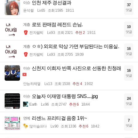
인천 제주 경선결과
이슈
37
댓글
윤석렬
Lv.65
조회 1595
19:11
로또 판매점 레전드 손님.
계층
10
댓글
전자팔찌
Lv.93
조회 2321
추천 2
19:11
ㅇㅎ) 외외로 막상 가면 부담된다는 미용실.
계층
16
댓글
전자팔찌
Lv.93
조회 2705
19:09
신천지 이희자 반쪽 사진으로 선동한 친청래
이슈
16
댓글
안능하제옇
Lv.13
조회 1538
추천 4
19:02
오늘자 이재명 대통령 SNS.....jpg
이슈
24
댓글
Earth
Lv.96
조회 2747
추천 6
18:44
리센느 프리티걸 음중 1위~
연예
7
댓글
많이슬프다
Lv.90
조회 1336
추천 6
18:42