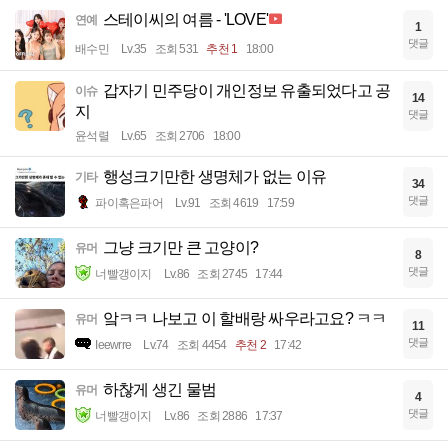
스테이씨의 여름 - 'LOVE'
연예
1
댓글
배수민
Lv.35
조회 531
추천 1
18:00
갑자기 민주당이 개인정보 유출되었다고 공
이슈
14
지
댓글
윤석렬
Lv.65
조회 2706
18:00
행성크기만한 생명체가 없는 이유
기타
34
댓글
파이혹은파어
Lv.91
조회 4619
17:59
그냥 크기만 큰 고양이?
유머
8
댓글
너빨갱이지
Lv.86
조회 2745
17:44
앜ㅋㅋ 나보고 이 할배랑 싸우라고요? ㅋㅋ
유머
11
댓글
Ieewrre
Lv.74
조회 4454
추천 2
17:42
하찮게 생긴 물범
유머
4
댓글
너빨갱이지
Lv.86
조회 2886
17:37