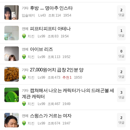
후방 ㅡ 명아추 인스타
기타
2
댓글
입술돼지
Lv.43
조회 114
19:54
피프티피프티 아테나
연예
1
댓글
치킨
Lv.99
조회 83
19:54
아이브 리즈
연예
0
댓글
치킨
Lv.99
조회 113
19:52
27,000원어치 곱창 2인분 양
기타
2
댓글
치킨
Lv.99
조회 473
추천 1
19:50
캡쳐해서 나오는 캐릭터가 나의 드래곤볼 세
기타
3
계관 캐릭터
댓글
치킨
Lv.99
조회 467
19:49
스윙스가 거르는 여자
연예
2
댓글
치킨
Lv.99
조회 674
19:47