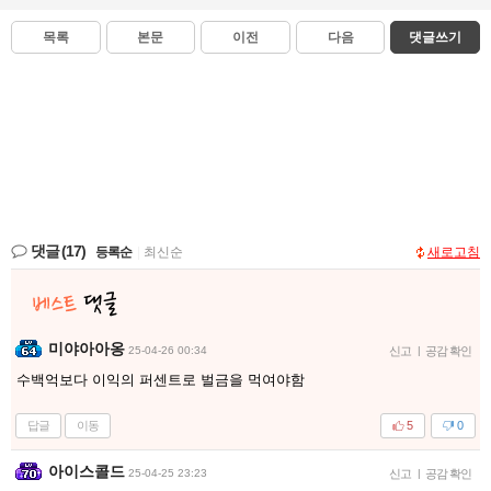
목록
본문
이전
다음
댓글쓰기
댓글
(17)
등록순
|
최신순
새로고침
미야아아옹
25-04-26 00:34
신고
|
공감 확인
수백억보다 이익의 퍼센트로 벌금을 먹여야함
답글
이동
5
0
아이스콜드
25-04-25 23:23
신고
|
공감 확인