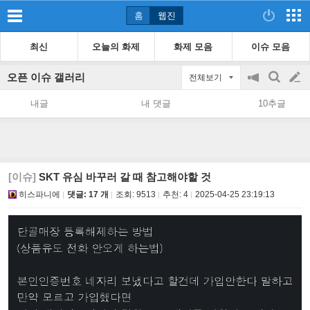
홈
웹진
최신
오늘의 화제
화제 모음
이슈 모음
오픈 이슈 갤러리
전체보기
공
검
글
지
색
내글
내 댓글
10추글
on/off
쓰
기
[이슈]
SKT 유심 바꾸러 갈 때 참고해야할 것
히스파니에
댓글: 17 개
조회:
9513
추천:
4
2025-04-25 23:19:13