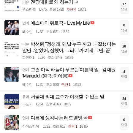
전당대회를 왜 하는거냐
이슈
17
댓글
원스타조
Lv.75
조회 1780
추천 4
18:41
에스파의 위로곡 - 'Live My Life'
연예
0
댓글
배수민
Lv.35
조회 621
18:34
박선원 "정청래, 맨날 누구 까고 나 잘했다는
이슈
28
말만...알았어, 잘했어, 그러니까 이제 그만, 끝"
댓글
파인더1
Lv.80
조회 1743
18:21
그건 아직 하늘이 푸르던 여름의 일 - 김채원
연예
4
'Marigold' (원곡: 아이묭)
댓글
배수민
Lv.35
조회 828
추천 1
18:12
서울대 의대 교수가 이해할 수 없는 말
유머
34
댓글
파노키
Lv.51
조회 4260
18:09
여름에 생각나는 레드벨벳 곡
연예
0
댓글
아이스티이
Lv.32
조회 612
추천 1
18:05