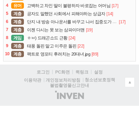
4
유머
[17]
고백하고 차인 딸이 불평하자 바로잡는 어머님
5
계층
[14]
공자도 말했던 사회에서 피해야하는 상급자
6
계층
[17]
단지 내 방송 아나운서를 바꾸고 나서 집중도가 확 올라갔다는 한 아파트의 안내방송
7
계층
[19]
이젠 다시는 못 보는 삼파이더맨
8
게임
[24]
ㅎㅂ) 드래곤소드 근황
9
계층
[22]
태풍 돌핀 말고 이주은 돌핀
10
계층
[89]
팩트로 영포티 후려치는 20대녀.jpg
로그인
PC화면
퀵링크
설정
청소년보호정책
이용약관
개인정보처리방침
▲
불법촬영물신고안내
(주)
인
벤