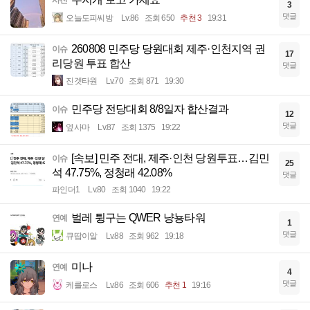
3
댓글
오늘도피씨방
Lv.86
조회 650
추천 3
19:31
260808 민주당 당원대회 제주·인천지역 권
이슈
17
리당원 투표 합산
댓글
진겟타원
Lv.70
조회 871
19:30
민주당 전당대회 8/8일자 합산결과
이슈
12
댓글
옆사마
Lv.87
조회 1375
19:22
[속보] 민주 전대, 제주·인천 당원투표…김민
이슈
25
석 47.75%, 정청래 42.08%
댓글
파인더1
Lv.80
조회 1040
19:22
벌레 튕구는 QWER 냥뇽타워
연예
1
댓글
큐땁이알
Lv.88
조회 962
19:18
미나
연예
4
댓글
케를로스
Lv.86
조회 606
추천 1
19:16