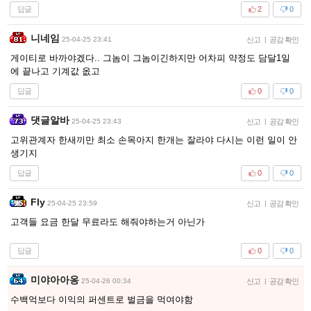
답글
2
0
니네임
25-04-25 23:41
신고
|
공감 확인
게이티로 바까야겠다.. 그놈이 그놈이긴하지만 어차피 약정도 담달1일
에 끝나고 기계값 옶고
답글
0
0
댓글알바
25-04-25 23:43
신고
|
공감 확인
고위관계자 한새끼만 최소 손목아지 한개는 잘라야 다시는 이런 일이 안
생기지
답글
0
0
Fly
25-04-25 23:59
신고
|
공감 확인
고객들 요금 한달 무료라도 해줘야하는거 아닌가
답글
0
0
미야아아옹
25-04-26 00:34
신고
|
공감 확인
수백억보다 이익의 퍼센트로 벌금을 먹여야함