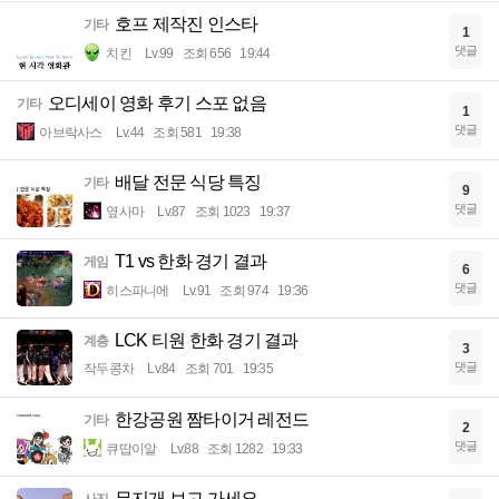
호프 제작진 인스타
기타
1
댓글
치킨
Lv.99
조회 656
19:44
오디세이 영화 후기 스포 없음
기타
1
댓글
아브락사스
Lv.44
조회 581
19:38
배달 전문 식당 특징
기타
9
댓글
옆사마
Lv.87
조회 1023
19:37
T1 vs 한화 경기 결과
게임
6
댓글
히스파니에
Lv.91
조회 974
19:36
LCK 티원 한화 경기 결과
계층
3
댓글
작두콩차
Lv.84
조회 701
19:35
한강공원 짬타이거 레전드
기타
2
댓글
큐땁이알
Lv.88
조회 1282
19:33
무지개 보고 가세요
사진