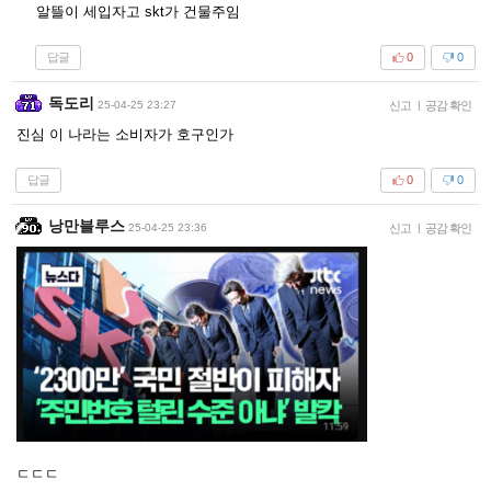
알뜰이 세입자고 skt가 건물주임
답글
0
0
독도리
25-04-25 23:27
신고
|
공감 확인
진심 이 나라는 소비자가 호구인가
답글
0
0
낭만블루스
25-04-25 23:36
신고
|
공감 확인
ㄷㄷㄷ