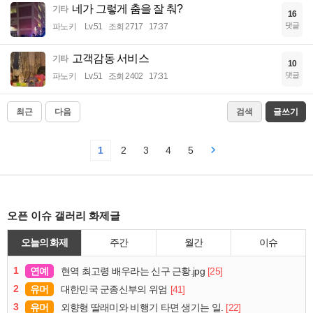
네가 그렇게 춤을 잘 춰?
기타
16
댓글
파노키
Lv.51
조회 2717
17:37
고객감동 서비스
기타
10
댓글
파노키
Lv.51
조회 2402
17:31
최근
다음
검색
글쓰기
1
2
3
4
5
오픈 이슈 갤러리 화제글
오늘의 화제
주간
월간
이슈
1
연예
[25]
현역 최고령 배우라는 신구 근황.jpg
2
유머
[41]
대한민국 군종신부의 위엄
3
유머
[22]
외향형 딸래미와 비행기 타면 생기는 일.