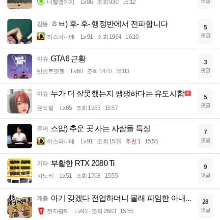
댓글
너빨갱이지
Lv.86
조회 930
16:12
ㅎㅂ) 후- 후- 행정반에서 전파합니다
감동
5
댓글
히스파니에
Lv.91
조회 1964
16:10
GTA6 근황
이슈
3
댓글
빈센트멧젠
Lv.60
조회 1470
16:03
누가 더 잘못했는지 팽팽하다는 유도시합
이슈
5
댓글
윤석렬
Lv.65
조회 1253
15:57
스압) 추운 곳 사는 사람들 특징
유머
7
댓글
히스파니에
Lv.91
조회 1539
추천 1
15:55
부활한 RTX 2080 Ti
기타
9
댓글
파노키
Lv.51
조회 1708
15:55
아기 갖겠다 전업하더니 몰래 피임한 아내...
계층
28
댓글
전자팔찌
Lv.93
조회 2683
15:55