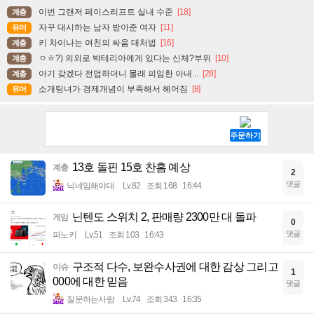
이번 그랜저 페이스리프트 실내 수준
[18]
계층
자꾸 대시하는 남자 받아준 여자
[11]
유머
키 차이나는 여친의 싸움 대처법
[16]
계층
ㅇㅎ?) 의외로 박테리아에게 있다는 신체?부위
[10]
계층
아기 갖겠다 전업하더니 몰래 피임한 아내...
[28]
계층
소개팅녀가 경제개념이 부족해서 헤어짐
[8]
유머
13호 돌핀 15호 찬홈 예상
계층
2
댓글
닉네임해야대
Lv.82
조회 168
16:44
닌텐도 스위치 2, 판매량 2300만 대 돌파
게임
0
댓글
파노키
Lv.51
조회 103
16:43
구조적 다수, 보완수사권에 대한 감상 그리고
이슈
1
000에 대한 믿음
댓글
질문하는사람
Lv.74
조회 343
16:35