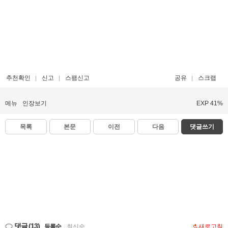
추천확인
신고
스팸신고
공유
스크랩
메뉴
인장보기
EXP 41%
목록
본문
이전
다음
댓글쓰기
댓글
(13)
등록순
|
최신순
새로고침