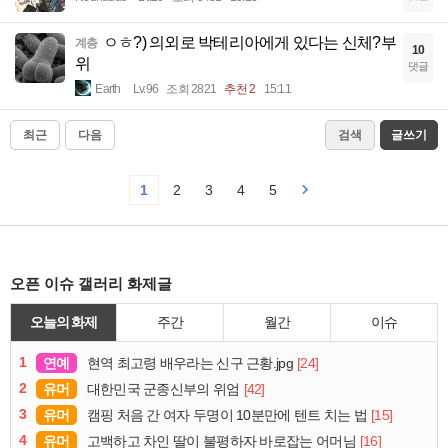
ㅇㅎ?) 의외로 박테리아에게 있다는 신체?부
계층
10
위
댓글
Earth
Lv.96
조회 2821
추천 2
15:11
최근
다음
검색
글쓰기
1
2
3
4
5
오픈 이슈 갤러리 화제글
오늘의 화제
주간
월간
이슈
1
연예
[24]
현역 최고령 배우라는 신구 근황.jpg
2
유머
[42]
대한민국 군종신부의 위엄
3
유머
[15]
캠핑 처음 간 여자 두명이 10분만에 텐트 치는 법
4
유머
[16]
고백하고 차인 딸이 불평하자 바로잡는 어머님