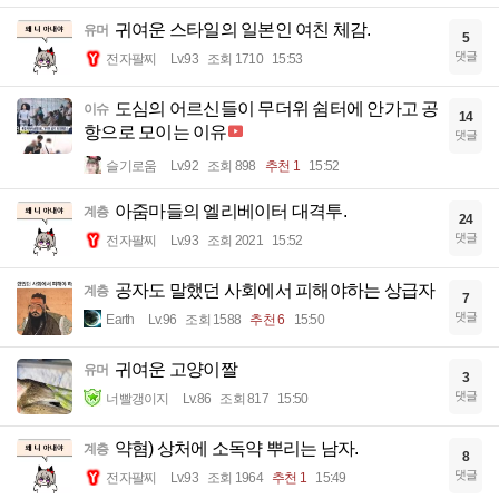
귀여운 스타일의 일본인 여친 체감.
유머
5
댓글
전자팔찌
Lv.93
조회 1710
15:53
도심의 어르신들이 무더위 쉼터에 안가고 공
이슈
14
항으로 모이는 이유
댓글
슬기로움
Lv.92
조회 898
추천 1
15:52
아줌마들의 엘리베이터 대격투.
계층
24
댓글
전자팔찌
Lv.93
조회 2021
15:52
공자도 말했던 사회에서 피해야하는 상급자
계층
7
댓글
Earth
Lv.96
조회 1588
추천 6
15:50
귀여운 고양이짤
유머
3
댓글
너빨갱이지
Lv.86
조회 817
15:50
약혐) 상처에 소독약 뿌리는 남자.
계층
8
댓글
전자팔찌
Lv.93
조회 1964
추천 1
15:49