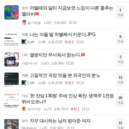
어릴때와 달리 지금보면 느낌이 다른 춤추는
유머
1
젤라비
댓글
슬기로움
Lv.92
조회 632
15:29
나는 아들 딸 차별해서 키운다.JPG
계층
6
댓글
Earth
Lv.96
조회 2229
추천 3
15:25
열받지만 무서워서 참는다.
기타
2
댓글
사람아니야
Lv.63
조회 984
15:20
고질적인 국장 맛을 본 외국인의 분노
계층
11
댓글
Earth
Lv.96
조회 2039
추천 2
15:18
'한 잔당 130원' 주세 인상 폭탄. 생맥주 1천원
이슈
20
뛰어오르나?
댓글
레이키얀
Lv.73
조회 1513
추천 1
15:13
자꾸 대시하는 남자 받아준 여자
유머
11
댓글
Neuhauus
Lv.20
조회 3431
15:13