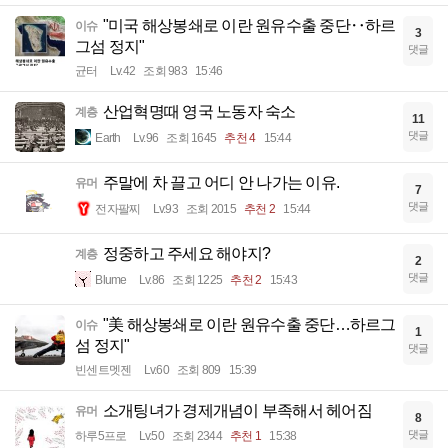
"미국 해상봉쇄로 이란 원유수출 중단‥하르
이슈
3
그섬 정지"
댓글
균터
Lv.42
조회 983
15:46
산업혁명때 영국 노동자 숙소
계층
11
댓글
Earth
Lv.96
조회 1645
추천 4
15:44
주말에 차 끌고 어디 안 나가는 이유.
유머
7
댓글
전자팔찌
Lv.93
조회 2015
추천 2
15:44
정중하고 주세요 해야지?
계층
2
댓글
Blume
Lv.86
조회 1225
추천 2
15:43
"美 해상봉쇄로 이란 원유수출 중단…하르그
이슈
1
섬 정지"
댓글
빈센트멧젠
Lv.60
조회 809
15:39
소개팅녀가 경제개념이 부족해서 헤어짐
유머
8
댓글
하루5프로
Lv.50
조회 2344
추천 1
15:38