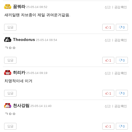
꿈꿔라
25-05-14 08:52
신고
|
공감 확인
새끼일땐 자브종이 제일 귀여운거같음.
답글
1
0
Theodorus
25-05-14 08:54
신고
|
공감 확인
ㄱㅇㅇ
답글
1
0
히리카
25-05-14 09:19
신고
|
공감 확인
치명적이네 이거
답글
1
0
천사강림
25-05-14 11:40
신고
|
공감 확인
ㄱㅇㅇ
답글
1
0