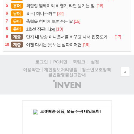
5
유머
[18]
외향형 딸래미와 비행기 타면 생기는 일.
6
유머
[32]
ㅎㅂ) 미니스커트
7
유머
[15]
축협을 한번에 보여주는 짤
8
유머
[19]
1호선 장판파.jpg
9
계층
[17]
단지 내 방송 아나운서를 바꾸고 나서 집중도가 확 올라갔다는 한 아파트의 안내방송
10
계층
[19]
이젠 다시는 못 보는 삼파이더맨
로그인
PC화면
퀵링크
설정
청소년보호정책
이용약관
개인정보처리방침
▲
불법촬영물신고안내
(주)
인
벤