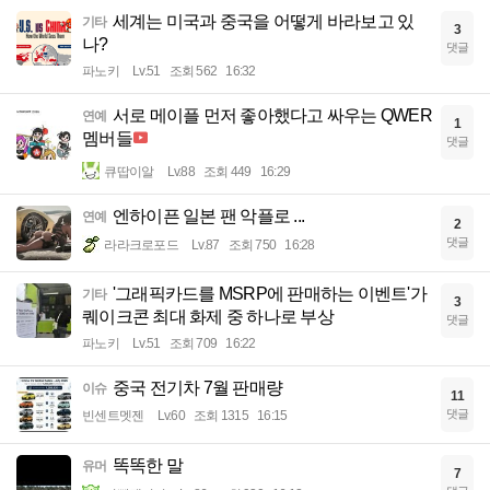
세계는 미국과 중국을 어떻게 바라보고 있
기타
3
나?
댓글
파노키
Lv.51
조회 562
16:32
서로 메이플 먼저 좋아했다고 싸우는 QWER
연예
1
멤버들
댓글
큐땁이알
Lv.88
조회 449
16:29
엔하이픈 일본 팬 악플로 ...
연예
2
댓글
라라크로포드
Lv.87
조회 750
16:28
'그래픽카드를 MSRP에 판매하는 이벤트'가
기타
3
퀘이크콘 최대 화제 중 하나로 부상
댓글
파노키
Lv.51
조회 709
16:22
중국 전기차 7월 판매량
이슈
11
댓글
빈센트멧젠
Lv.60
조회 1315
16:15
똑똑한 말
유머
7