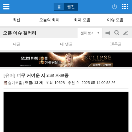
홈
웹진
최신
오늘의 화제
화제 모음
이슈 모음
오픈 이슈 갤러리
전체보기
공
검
글
지
색
내글
내 댓글
10추글
on/off
쓰
기
[유머]
너무 커여운 시고르 자브종
슬기로움
댓글: 13 개
조회:
10628
추천:
9
2025-05-14 00:58:26