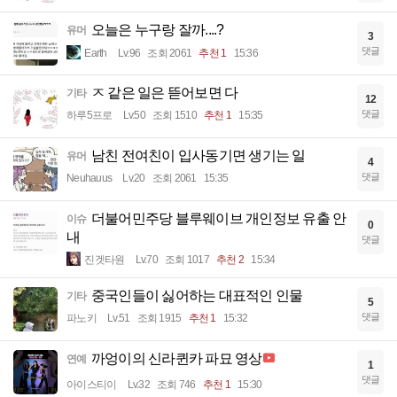
오늘은 누구랑 잘까....?
유머
3
댓글
Earth
Lv.96
조회 2061
추천 1
15:36
ㅈ 같은 일은 뜯어보면 다
기타
12
댓글
하루5프로
Lv.50
조회 1510
추천 1
15:35
남친 전여친이 입사동기면 생기는 일
유머
4
댓글
Neuhauus
Lv.20
조회 2061
15:35
더불어민주당 블루웨이브 개인정보 유출 안
이슈
0
내
댓글
진겟타원
Lv.70
조회 1017
추천 2
15:34
중국인들이 싫어하는 대표적인 인물
기타
5
댓글
파노키
Lv.51
조회 1915
추천 1
15:32
까엉이의 신라퀸카 파묘 영상
연예
1
댓글
아이스티이
Lv.32
조회 746
추천 1
15:30