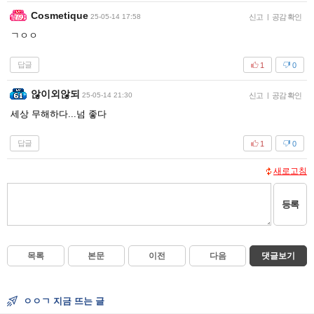
Cosmetique
25-05-14 17:58
신고
|
공감 확인
ㄱㅇㅇ
답글
1
0
않이외않되
25-05-14 21:30
신고
|
공감 확인
세상 무해하다...넘 좋다
답글
1
0
새로고침
등록
목록
본문
이전
다음
댓글보기
ㅇㅇㄱ 지금 뜨는 글