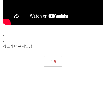
.
.
강도리 너무 귀엽당..
9