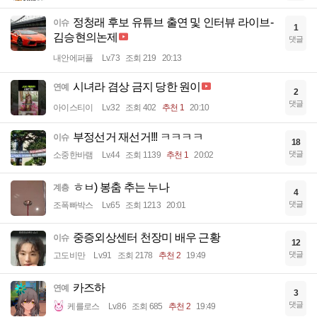
정청래 후보 유튜브 출연 및 인터뷰 라이브-
이슈
1
김승현의논제
댓글
내안에퍼플
Lv.73
조회 219
20:13
시녀라 겸상 금지 당한 원이
연예
2
댓글
아이스티이
Lv.32
조회 402
추천 1
20:10
부정선거 재선거!!! ㅋㅋㅋㅋ
이슈
18
댓글
소중한바램
Lv.44
조회 1139
추천 1
20:02
ㅎㅂ) 봉춤 추는 누나
계층
4
댓글
조폭빠박스
Lv.65
조회 1213
20:01
중증외상센터 천장미 배우 근황
이슈
12
댓글
고도비만
Lv.91
조회 2178
추천 2
19:49
카즈하
연예
3
댓글
케를로스
Lv.86
조회 685
추천 2
19:49