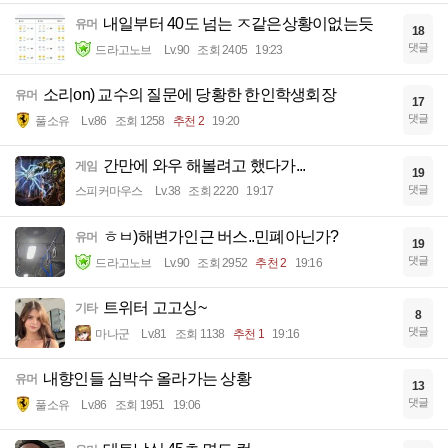
내일부터 40도 넘는 ㅈ같은상황이없는듯
유머
18
댓글
드라고노브
Lv.90
조회 2405
19:23
소리on) 교수의 질문에 당황한 한인학생회장
유머
17
댓글
풀소유
Lv.86
조회 1258
추천 2
19:20
간만에 와우 해볼려고 했다가...
게임
19
댓글
스피커마우스
Lv.38
조회 2220
19:17
ㅎㅂ)해변가인근 버스..민폐아닌가?
유머
19
댓글
드라고노브
Lv.90
조회 2952
추천 2
19:16
트위터 고고싱~
기타
8
댓글
마나군
Lv.81
조회 1138
추천 1
19:16
내향인들 심박수 올라가는 상황
유머
13
댓글
풀소유
Lv.86
조회 1951
19:06