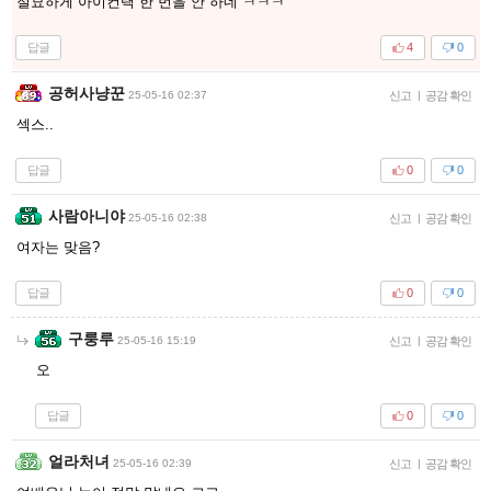
절묘하게 아이컨택 한 번을 안 하네 ㅋㅋㅋ
답글
4
0
공허사냥꾼
25-05-16 02:37
신고
|
공감 확인
섹스..
답글
0
0
사람아니야
25-05-16 02:38
신고
|
공감 확인
여자는 맞음?
답글
0
0
구룽루
25-05-16 15:19
신고
|
공감 확인
오
답글
0
0
얼라처녀
25-05-16 02:39
신고
|
공감 확인