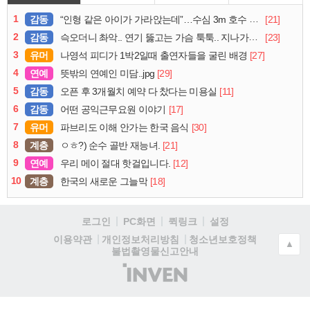
1
감동
[21]
“인형 같은 아이가 가라앉는데”…수심 3m 호수 뛰어든 60대 의인
2
감동
[23]
슥오더니 촤악.. 연기 뚫고는 가슴 툭툭.. 지나가던 아재의 정체
3
유머
[27]
나영석 피디가 1박2일때 출연자들을 굴린 배경
4
연예
[29]
뜻밖의 연예인 미담..jpg
5
감동
[11]
오픈 후 3개월치 예약 다 찼다는 미용실
6
감동
[17]
어떤 공익근무요원 이야기
7
유머
[30]
파브리도 이해 안가는 한국 음식
8
계층
[21]
ㅇㅎ?) 순수 골반 재능녀.
9
연예
[12]
우리 메이 절대 핫걸입니다.
10
계층
[18]
한국의 새로운 그늘막
로그인
PC화면
퀵링크
설정
청소년보호정책
이용약관
개인정보처리방침
▲
불법촬영물신고안내
(주)
인
벤