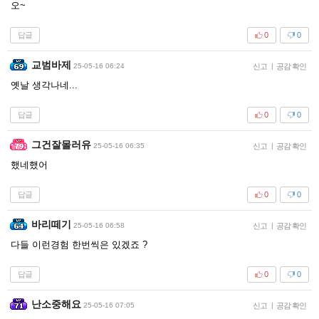
오~
답글
0
0
교범바제
25-05-16 06:24
신고
|
공감 확인
옛날 생각나네...
답글
0
0
그건잘몰러유
25-05-16 06:35
신고
|
공감 확인
했네했어
답글
0
0
바리떼기
25-05-16 06:58
신고
|
공감 확인
다들 이런경험 한번씩은 있겠죠 ?
답글
0
0
난소중해요
25-05-16 07:05
신고
|
공감 확인