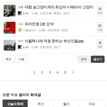
대형 숲고양이계의 최강자 시베리아 고양이
계층
11
댓글
Earth
Lv.96
조회 2148
추천 1
18:21
우러전쟁 1분 요약
이슈
27
댓글
너빨갱이지
Lv.86
조회 2633
18:20
서울택시에 적응 못하는 부산인들.jpg
유머
12
댓글
Earth
Lv.96
조회 2610
18:17
최근
다음
검색
글쓰기
1
2
3
4
5
오픈 이슈 갤러리 화제글
오늘의 화제
주간
월간
이슈