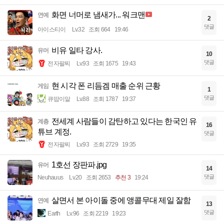
화면 너머로 냄새가... 워크맨
연예
2
댓글
아이스티이
Lv.32
조회 664
19:46
비유 일타 강사.
유머
10
댓글
전자팔찌
Lv.93
조회 1675
19:43
현 시각 폰 리듬겜 매출 순위 근황
게임
1
댓글
큐땁이알
Lv.88
조회 1787
19:37
전세계 사람들이 감탄하고 있다는 한국인 유
계층
16
튜브 계정.
댓글
전자팔찌
Lv.93
조회 2729
19:35
1호선 장판파.jpg
유머
14
댓글
Neuhauus
Lv.20
조회 2653
추천 3
19:24
살면서 본 아이돌 중에 앵콜무대 제일 잘함
연예
13
댓글
Earth
Lv.96
조회 2219
19:23