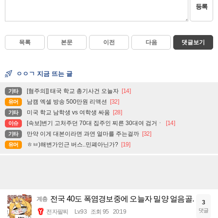
등록
목록
본문
이전
다음
댓글보기
ㅇㅇㄱ 지금 뜨는 글
[혐주의]] 태국 학교 총기사건 오늘자
[14]
기타
남캠 엑셀 방송 500만원 리액션
[32]
유머
미국 학교 남학생 vs 여학생 싸움
[28]
기타
[속보]변기 고처주던 70대 집주인 찌른 30대여 검거ㆍ
[14]
이슈
만약 이게 대본이라면 과연 얼마를 주는걸까
[32]
기타
ㅎㅂ)해변가인근 버스..민폐아닌가?
[19]
유머
전국 40도 폭염경보중에 오늘자 밀양 얼음골.
계층
3
댓글
전자팔찌
Lv.93
조회 95
20:19