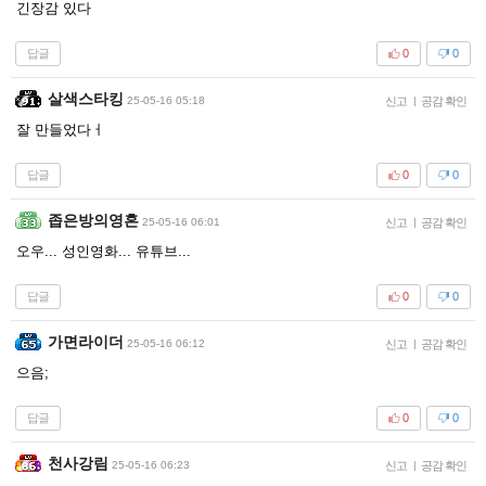
긴장감 있다
답글
0
0
살색스타킹
25-05-16 05:18
신고
|
공감 확인
잘 만들었다ㅓ
답글
0
0
좁은방의영혼
25-05-16 06:01
신고
|
공감 확인
오우... 성인영화... 유튜브...
답글
0
0
가면라이더
25-05-16 06:12
신고
|
공감 확인
으음;
답글
0
0
천사강림
25-05-16 06:23
신고
|
공감 확인