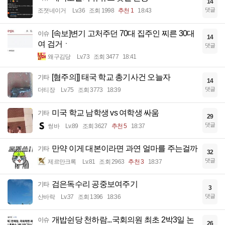
14
댓글
조졋네이거
Lv.36
조회 1998
추천 1
18:43
[속보]변기 고처주던 70대 집주인 찌른 30대
이슈
14
여 검거ㆍ
댓글
왜구김당
Lv.73
조회 3477
18:41
[혐주의]] 태국 학교 총기사건 오늘자
기타
14
댓글
더티장
Lv.75
조회 3773
18:39
미국 학교 남학생 vs 여학생 싸움
기타
29
댓글
썽바
Lv.89
조회 3627
추천 5
18:37
만약 이게 대본이라면 과연 얼마를 주는걸까
기타
32
댓글
제르만크록
Lv.81
조회 2963
추천 3
18:37
검은독수리 공중보여주기
기타
3
댓글
산바락
Lv.37
조회 1396
18:36
개밥쉰당 천하람...국회의원 최초 2박3일 논
이슈
26