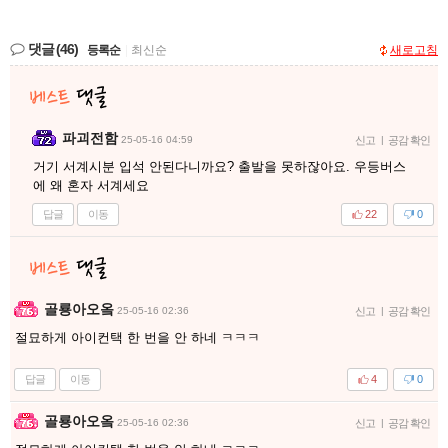
댓글
(46)
등록순
|
최신순
새로고침
파괴전함
25-05-16 04:59
신고
|
공감 확인
거기 서계시분 입석 안된다니까요? 출발을 못하잖아요. 우등버스
에 왜 혼자 서계세요
답글
이동
22
0
골룡아오옼
25-05-16 02:36
신고
|
공감 확인
절묘하게 아이컨택 한 번을 안 하네 ㅋㅋㅋ
답글
이동
4
0
골룡아오옼
25-05-16 02:36
신고
|
공감 확인