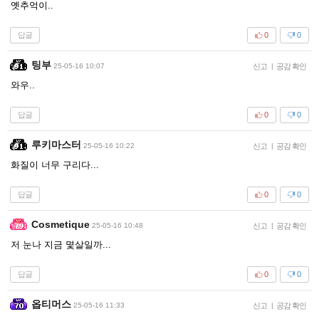
옛추억이..
답글
0
0
팅부
25-05-16 10:07
신고
|
공감 확인
와우..
답글
0
0
루키마스터
25-05-16 10:22
신고
|
공감 확인
화질이 너무 구리다...
답글
0
0
Cosmetique
25-05-16 10:48
신고
|
공감 확인
저 눈나 지금 몇살일까...
답글
0
0
옵티머스
25-05-16 11:33
신고
|
공감 확인