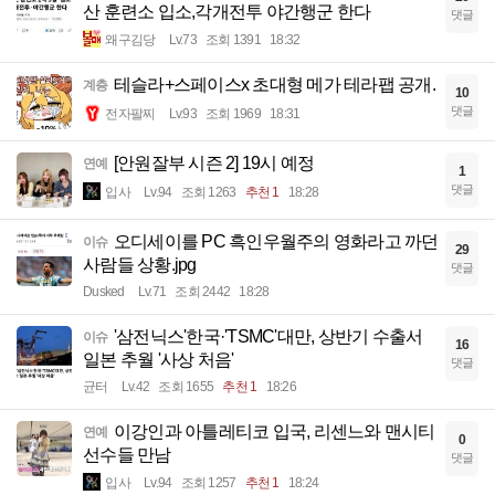
산 훈련소 입소,각개전투 야간행군 한다
댓글
왜구김당
Lv.73
조회 1391
18:32
테슬라+스페이스x 초대형 메가 테라팹 공개.
계층
10
댓글
전자팔찌
Lv.93
조회 1969
18:31
[안원잘부 시즌 2] 19시 예정
연예
1
댓글
입사
Lv.94
조회 1263
추천 1
18:28
오디세이를 PC 흑인우월주의 영화라고 까던
이슈
29
사람들 상황.jpg
댓글
Dusked
Lv.71
조회 2442
18:28
'삼전닉스'한국·'TSMC'대만, 상반기 수출서
이슈
16
일본 추월 '사상 처음'
댓글
균터
Lv.42
조회 1655
추천 1
18:26
이강인과 아틀레티코 입국, 리센느와 맨시티
연예
0
선수들 만남
댓글
입사
Lv.94
조회 1257
추천 1
18:24