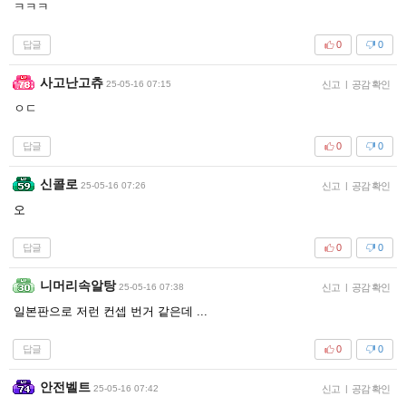
ㅋㅋㅋ
답글
0
0
사고난고츄
25-05-16 07:15
신고
|
공감 확인
ㅇㄷ
답글
0
0
신콜로
25-05-16 07:26
신고
|
공감 확인
오
답글
0
0
니머리속알탕
25-05-16 07:38
신고
|
공감 확인
일본판으로 저런 컨셉 번거 같은데 ...
답글
0
0
안전벨트
25-05-16 07:42
신고
|
공감 확인