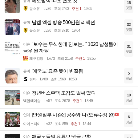
테토남식 45초 면도 컷
유머
15
댓글
풀소유
Lv.86
조회 2463
추천 1
19:05
남캠 엑셀 방송 500만원 리액션
유머
32
댓글
풀소유
Lv.86
조회 3710
19:04
"보수는 무식한데 진보는..." 1020 남성들이
이슈
31
극우 된 까닭
댓글
왜구김당
Lv.73
조회 2158
추천 1
18:55
'애국노' 요즘 뜻이 변질됨
유머
5
댓글
썽바
Lv.89
조회 1568
18:53
청년버스주택 조감도 벌써 떴다
이슈
10
댓글
백합에이슬
Lv.57
조회 2678
추천 1
18:49
[안원잘부 시즌2] 공주와 나 (오류수정 완)
연예
6
댓글
아이스티이
Lv.32
조회 859
추천 1
18:44
애국노들의 유튜브 댓글 근황
이슈