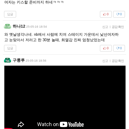
여자는 키스할 준비까지 하네ㅋㅋㅋ
답글
0
0
하나12
25-05-16 18:54
신고
|
공감 확인
와 옛날생각나네. nb에서 사람에 치여 스테이지 가운데서 낯선여자하
고 눈맞아서 저러고 한 30분 놀때, 희열감 진짜 엄청났었는데
답글
0
0
구룽루
25-05-16 18:56
신고
|
공감 확인