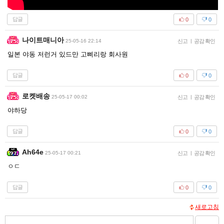
답글
0
0
나이트매니아
25-05-16 22:14
신고
|
공감 확인
일본 야동 저런거 있드만 고삐리랑 회사원
답글
0
0
로켓배송
25-05-17 00:02
신고
|
공감 확인
야하당
답글
0
0
Ah64e
25-05-17 00:21
신고
|
공감 확인
ㅇㄷ
답글
0
0
새로고침