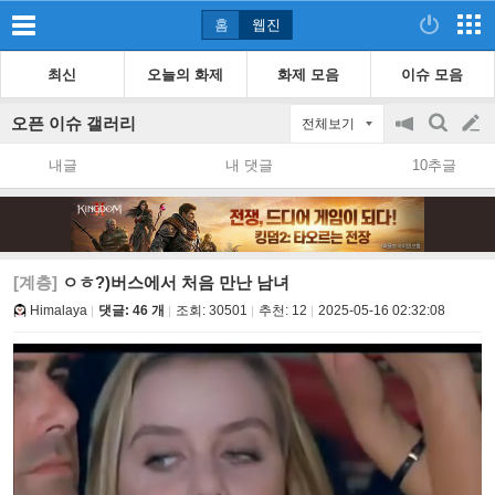
홈
웹진
최신
오늘의 화제
화제 모음
이슈 모음
오픈 이슈 갤러리
전체보기
공
검
글
지
색
내글
내 댓글
10추글
on/off
쓰
기
[계층]
ㅇㅎ?)버스에서 처음 만난 남녀
Himalaya
댓글: 46 개
조회:
30501
추천:
12
2025-05-16 02:32:08