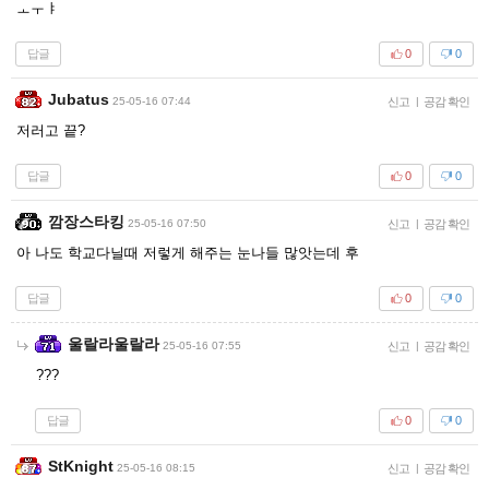
ㅗㅜㅑ
답글
0
0
Jubatus
25-05-16 07:44
신고
|
공감 확인
저러고 끝?
답글
0
0
깜장스타킹
25-05-16 07:50
신고
|
공감 확인
아 나도 학교다닐때 저렇게 해주는 눈나들 많앗는데 후
답글
0
0
울랄라울랄라
25-05-16 07:55
신고
|
공감 확인
???
답글
0
0
StKnight
25-05-16 08:15
신고
|
공감 확인