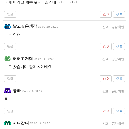
이게 머라고 계속 봤지...꼴리네..ㅋㅋㅋㅋㅋ
답글
0
0
날고싶은생각
25-05-16 08:29
신고
|
공감 확인
너무 야해
답글
0
0
허허고거참
25-05-16 08:48
신고
|
공감 확인
보고 왔습니다 할매ㅈ이네요
답글
0
0
융빠
25-05-16 08:49
신고
|
공감 확인
호오
답글
0
0
지나갑니
25-05-16 08:50
신고
|
공감 확인