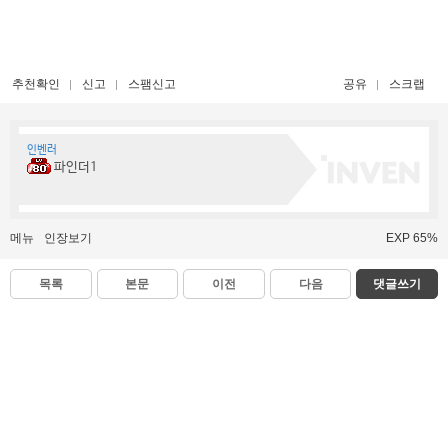
추천확인
신고
스팸신고
공유
스크랩
인벤러
파인더1
메뉴
인장보기
EXP 65%
목록
본문
이전
다음
댓글쓰기