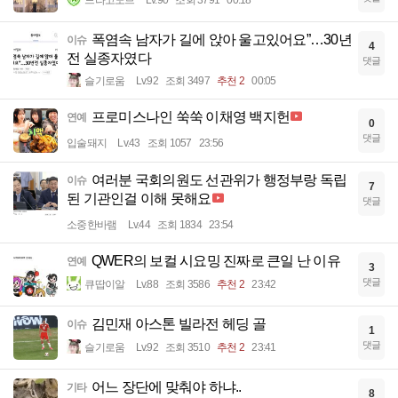
드라고노브
Lv.90
조회 3791
00:18
폭염속 남자가 길에 앉아 울고있어요”…30년
이슈
4
전 실종자였다
댓글
슬기로움
Lv.92
조회 3497
추천 2
00:05
프로미스나인 쑥쑥 이채영 백지헌
연예
0
댓글
입술돼지
Lv.43
조회 1057
23:56
여러분 국회의원도 선관위가 행정부랑 독립
이슈
7
된 기관인걸 이해 못해요
댓글
소중한바램
Lv.44
조회 1834
23:54
QWER의 보컬 시요밍 진짜로 큰일 난 이유
연예
3
댓글
큐땁이알
Lv.88
조회 3586
추천 2
23:42
김민재 아스톤 빌라전 헤딩 골
이슈
1
댓글
슬기로움
Lv.92
조회 3510
추천 2
23:41
어느 장단에 맞춰야 하냐..
기타
8