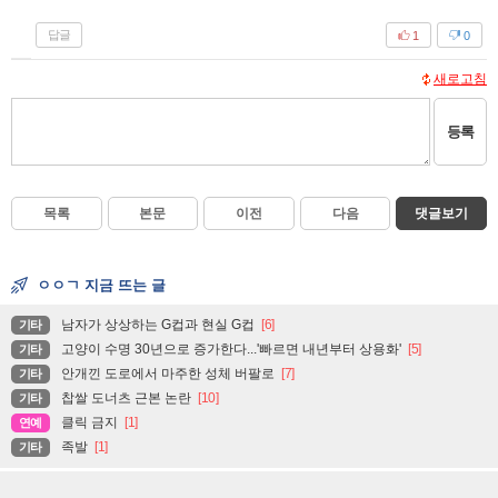
답글
1
0
새로고침
등록
목록
본문
이전
다음
댓글보기
ㅇㅇㄱ 지금 뜨는 글
남자가 상상하는 G컵과 현실 G컵
[6]
기타
고양이 수명 30년으로 증가한다...'빠르면 내년부터 상용화'
[5]
기타
안개낀 도로에서 마주한 성체 버팔로
[7]
기타
찹쌀 도너츠 근본 논란
[10]
기타
클릭 금지
[1]
연예
족발
[1]
기타