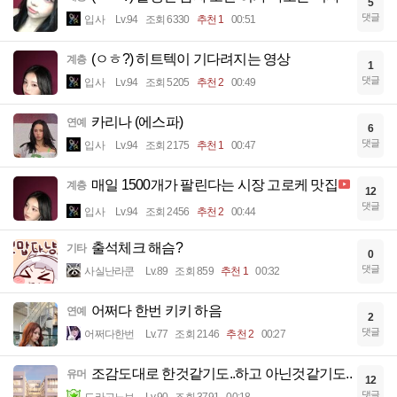
5
댓글
입사
Lv.94
조회 6330
추천 1
00:51
(ㅇㅎ?) 히트텍이 기다려지는 영상
계층
1
댓글
입사
Lv.94
조회 5205
추천 2
00:49
카리나 (에스파)
연예
6
댓글
입사
Lv.94
조회 2175
추천 1
00:47
매일 1500개가 팔린다는 시장 고로케 맛집
계층
12
댓글
입사
Lv.94
조회 2456
추천 2
00:44
출석체크 해슴?
기타
0
댓글
사실난라쿤
Lv.89
조회 859
추천 1
00:32
어쩌다 한번 키키 하음
연예
2
댓글
어쩌다한번
Lv.77
조회 2146
추천 2
00:27
조감도대로 한것같기도..하고 아닌것같기도..
유머
12
댓글