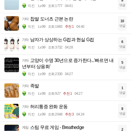
8
댓글
치킨
Lv.99
조회 1777
04:41
찹쌀 도너츠 근본 논란
기타
10
댓글
치킨
Lv.99
조회 1665
추천 1
04:40
남자가 상상하는 G컵과 현실 G컵
기타
6
댓글
치킨
Lv.99
조회 3732
04:28
고양이 수명 30년으로 증가한다...'빠르면 내
기타
5
년부터 상용화'
댓글
치킨
Lv.99
조회 2330
04:27
족발
기타
1
댓글
치킨
Lv.99
조회 927
추천 1
04:27
허리통증 완화 운동
기타
8
댓글
치킨
Lv.99
조회 2048
추천 3
04:24
스팀 무료 게임 - Breathedge
게임
2