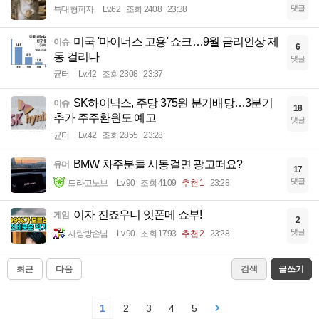
댓글
특대형피자
Lv.62
조회 2408
23:38
미국 '마이너스 고용' 쇼크…9월 금리인상 제
이슈
6
동 걸리나
댓글
균터
Lv.42
조회 2308
23:37
SK하이닉스, 주당 375원 분기배당…3분기
이슈
18
추가 주주환원도 예고
댓글
균터
Lv.42
조회 2855
23:28
BMW 차주분들 시동걸면 광고떠요?
유머
17
댓글
드라고노브
Lv.90
조회 4109
추천 1
23:28
이자 진죠우니 잇폰메 쇼부!
게임
2
댓글
사랑방손님
Lv.90
조회 1793
추천 2
23:28
최근
다음
검색
글쓰기
1
2
3
4
5