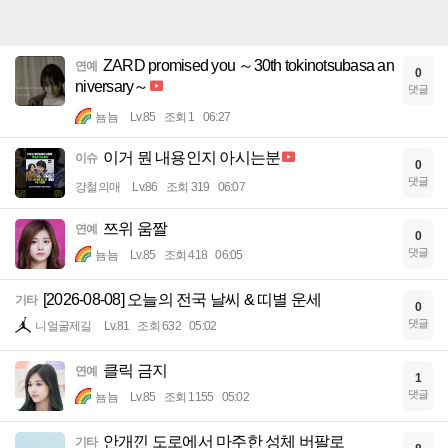
ZARD promised you ～30th tokinotsubasa an
연예
0
niversary～
댓글
뇸뇸
Lv.85
조회 1
06:27
이거 뭔 내용인지 아시는분
이슈
0
댓글
강철의매
Lv.86
조회 319
06:07
쯔위 움짤
연예
0
댓글
뇸뇸
Lv.85
조회 418
06:05
[2026-08-08] 오늘의 전국 날씨 & 띠별 운세
기타
0
댓글
니얼굴제길
Lv.81
조회 632
05:02
클릭 금지
연예
1
댓글
뇸뇸
Lv.85
조회 1155
05:02
안개낀 도로에서 마주한 성체 버팔로
기타