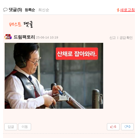
댓글
(5)
등록순
|
최신순
새로고침
드림팩토리
25-06-14 10:19
신고
|
공감 확인
답글
이동
6
0