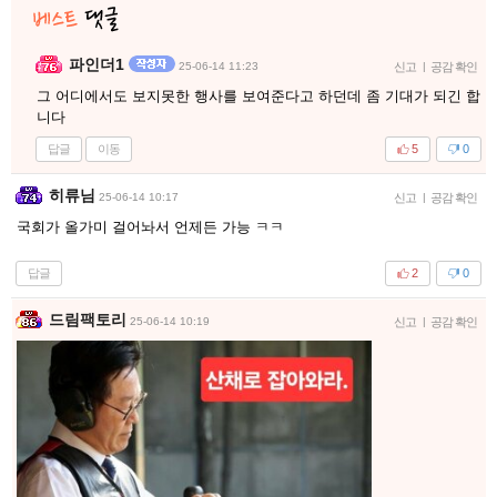
파인더1
25-06-14 11:23
신고
|
공감 확인
그 어디에서도 보지못한 행사를 보여준다고 하던데 좀 기대가 되긴 합
니다
답글
이동
5
0
히류님
25-06-14 10:17
신고
|
공감 확인
국회가 올가미 걸어놔서 언제든 가능 ㅋㅋ
답글
2
0
드림팩토리
25-06-14 10:19
신고
|
공감 확인