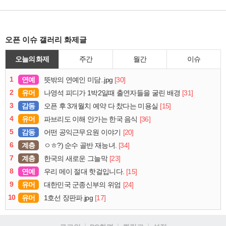
오픈 이슈 갤러리 화제글
오늘의 화제
주간
월간
이슈
1
연예
[30]
뜻밖의 연예인 미담..jpg
2
유머
[31]
나영석 피디가 1박2일때 출연자들을 굴린 배경
3
감동
[15]
오픈 후 3개월치 예약 다 찼다는 미용실
4
유머
[36]
파브리도 이해 안가는 한국 음식
5
감동
[20]
어떤 공익근무요원 이야기
6
계층
[34]
ㅇㅎ?) 순수 골반 재능녀.
7
계층
[23]
한국의 새로운 그늘막
8
연예
[15]
우리 메이 절대 핫걸입니다.
9
유머
[24]
대한민국 군종신부의 위엄
10
유머
[17]
1호선 장판파.jpg