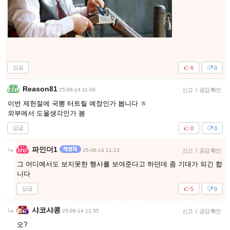
답글
6
0
Reason81
25-06-14 11:09
신고
|
공감 확인
이번 제헌절에 국뽕 터트릴 예정인가 봅니다 ㅎ
외부에서 도울생각인가 봄
답글
0
0
파인더1
25-06-14 11:23
신고
|
공감 확인
그 어디에서도 보지못한 행사를 보여준다고 하던데 좀 기대가 되긴 합
니다
답글
5
0
샤코샤콩
25-06-14 11:35
신고
|
공감 확인
오?