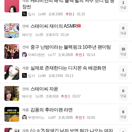
캐리비안의 해적: 블랙 펄의 저주 조니 뎁 등
계층
1
장씬
댓글
입사
Lv.94
조회 3305
추천 1
01:15
스테이씨 재이의 ASMR
연예
0
댓글
배수민
Lv.35
조회 672
01:14
중구 난방이라는 블랙핑크 10주년 팬미팅
연예
10
댓글
어쩌다한번
Lv.77
조회 2809
추천 1
01:14
실제로 존재한다는 디지몬 속 배경화면
계층
1
댓글
입사
Lv.94
조회 2434
01:11
스테이씨 자윤
연예
0
댓글
배수민
Lv.35
조회 918
추천 1
01:07
김풍의 후라이팬 라면
계층
6
댓글
부엔까미노
Lv.87
조회 2895
추천 3
01:00
(ㅇㅎ?) 잘생긴 남자 보면 혀가 나오는 여자
계층