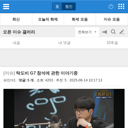
홈
웹진
최신
오늘의 화제
화제 모음
이슈 모음
오픈 이슈 갤러리
전체보기
공
검
글
지
색
내글
내 댓글
10추글
on/off
쓰
기
[이슈]
탁도비 G7 참석에 관한 이야기중
파인더1
댓글: 5 개
조회:
4203
추천:
5
2025-06-14 10:17:13