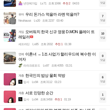
댓글
년만에가입
Lv.71
조회 1066
추천 2
04:03
우리 돈가스 먹을까 라멘 먹을까?
유머
7
댓글
Neuhauus
Lv.20
조회 2237
03:40
오버워치 한국 신규 영웅 D.MON 플레이 트
게임
10
레일러
댓글
세프라딘
Lv.85
조회 2032
추천 1
01:38
이혼녀 → 1조 사업가 할리우드에 복수한 이
연예
0
여자
댓글
라라크로포드
Lv.87
조회 4055
01:31
한국인의 밥상 물회 먹방
계층
6
댓글
입사
Lv.94
조회 3112
01:23
서로 민망한 순간
계층
1
댓글
입사
Lv.94
조회 3458
추천 1
01:19