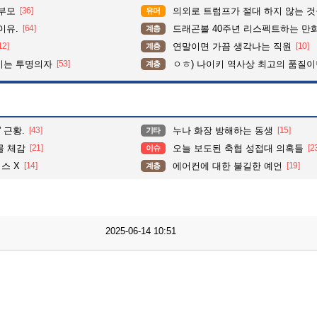
학부모
[36]
의외로 트럼프가 절대 하지 않는 
유머
이유.
[64]
드래곤볼 40주년 리스펙트하는 만
계층
12]
연말이면 가끔 생각나는 직원
[10]
계층
이는 투명의자
[53]
ㅇㅎ) 나이키 역사상 최고의 품질이
계층
 근황.
[43]
누나 화장 방해하는 동생
[15]
기타
물 체감
[21]
오늘 보도된 축협 성접대 의혹들
[2
이슈
스 X
[14]
에어컨에 대한 불길한 예언
[19]
계층
2025-06-14 10:51