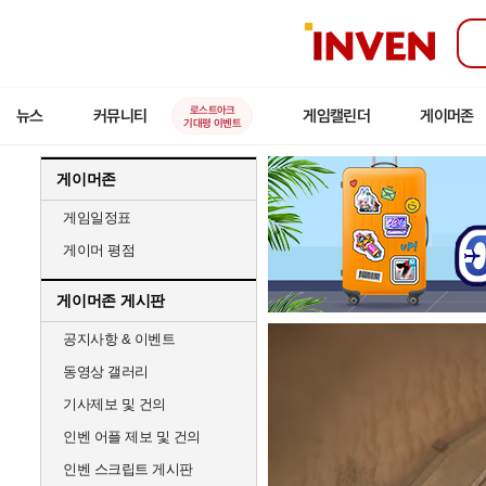
인
벤
로스트아크
뉴스
커뮤니티
게임캘린더
게이머존
기대평 이벤트
게이머존
게임일정표
게이머 평점
게이머존 게시판
공지사항 & 이벤트
동영상 갤러리
기사제보 및 건의
인벤 어플 제보 및 건의
인벤 스크립트 게시판