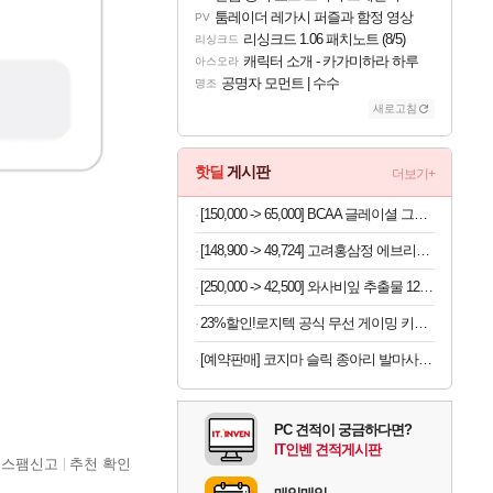
툼레이더 레가시 퍼즐과 함정 영상
PV
리싱크드 1.06 패치노트 (8/5)
리싱크드
캐릭터 소개 - 카가미하라 하루
아스오라
공명자 모먼트 | 수수
명조
새로고침
핫딜
게시판
더보기+
[150,000 -> 65,000] BCAA 글레이셜 그레이프 745g x 2개
[148,900 -> 49,724] 고려홍삼정 에브리데이 300포
[250,000 -> 42,500] 와사비잎 추출물 120정 x 2개
23%할인!로지텍 공식 무선 게이밍 키보드 화이트, 갈축
[예약판매] 코지마 슬릭 종아리 발마사지기 CMF-680
PC 견적이 궁금하다면?
IT인벤 견적게시판
스팸신고
추천 확인