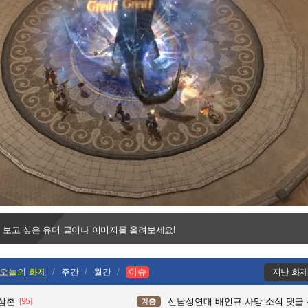
Progress
:
Loaded
:
0%
0%
 보고 싶은 유머 글이나 이미지를 올려보세요!
오늘의 화제
주간
월간
이슈
지난 화
 삼촌
[95]
신남성연대 배인규 사망 소식 댓글
계층