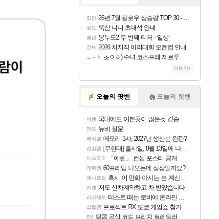
26년 7월 팔로우 상승량 TOP 30 - 월간 치지직
잡담
룩삼 니니 초대석 안내
정보
봉누도2 두 번째 티저 - 일상
클립
2026 치지직 이리대회 오픈컵 안내
정보
초ㅇㅎ) 수녀 코스프레 제로투
ㅗㅜㅑ
더보기+
오늘의 팟벤
오늘의 핫벤
국내에도 이쁜곳이 많은것 같습니다
여행
뉴비 질문
명조
메모리 3사, 2027년 생산분 완판?
해외겜
[무한대] 출시일, 8월 13일에 나오나
섭컬겜
「에린」 컨셉 포스터 공개
아스오라
60프레임 나오는데 정상일까요?
레퀴엠
혹시 이 만화 아시는 분 계신가요
애니클립
저도 신차계약하고 차 받았습니다
차벤
테스트 때는 로비에 온라인 기능이 있는데
리밋제로
프로젝트 RX 도쿄 게임쇼 참가 결정
섭컬겜
탈콥 공식 코드 브리치 트레일러
PV