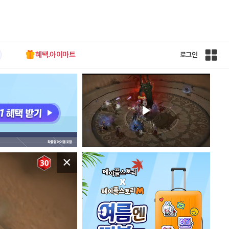
혜택.아이마트
로그인
인
벤
전
체
사
이
트
맵
×