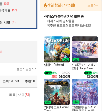
것들
[39]
게임 핫딜 (PC/스팀)
스토어+
화작가들
[42]
베데스다 40주년 기념 할인 중!
베데스다의 명작들을
던 시절
[25]
40주년 프로모션으로 만나보세요!
인벤게임즈 8월 특별 할인!
드래곤소드: 어웨이크닝 입점!
문명 7 특별 할인!
귀무자: 검의 길 예약 판매 중!
비스트 오브 리인카네이션 정식 출시!
커세어 코브 출시 기념 할인!
더 렐릭 퍼스트 가디언 정식 출시
마블 투혼 파이팅 소울즈 예약 판매 중!
캡콤 프렌차이즈 할인 진행 중!
캡콤 일부 상품 상시 할인
스타워즈 은하계 레이서
로블록스 기프트 카드 공식 입점
인기 퍼블리셔 모음!
스팀으로 만나는 드래곤소드!
조선&고려 DLC 출시 예정
10% 할인과
게임프릭 신작 IP
해적'섬'을 발전시키자!
설화x하드코어 액션!
마블 히어로 총 출동&화려한 격투!
몬헌, 바하 등 인기 IP를
몬헌 와일즈 & 드래곤즈 도그마2
인벤게임즈에서 10% 추가 적립
Robux를 가장 안전하고
최대 90% 할인가를 만나보세요!
네이버혜택과 함께 만나보세요!
50%할인&추가 적립까지!
이니&베니 혜택까지!
네이버 혜택가와 함께 예약하세요!
할인&네이버혜택으로 만나보세요!
네이버페이 혜택과 만나보세요!
네이버 포인트 혜택까지!
할인가에 만나보세요!
일부 에디션 상시 할인!
혜택으로 예약 판매 중
편안하게 충전하세요
3]
팰월드 Palworld
드래곤소드 어웨이
크닝 DragonSword A
오픈이슈갤러리
wakening
5%
32,000
10%
25%
24,000원
33,000원
조회:
9,093
추천:
0
목록
|
댓글(
33
)
커세어 코브 Corsair
그랑블루 판타지 리
Cove
링크 엔드리스 라그