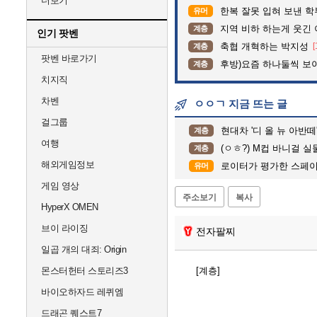
더보기
한복 잘못 입혀 보낸 
유머
지역 비하 하는게 웃긴 
계층
인기 팟벤
축협 개혁하는 박지성
[
계층
팟벤 바로가기
후방)요즘 하나둘씩 보
계층
치지직
차벤
ㅇㅇㄱ 지금 뜨는 글
걸그룹
현대차 '디 올 뉴 아반떼'
계층
여행
(ㅇㅎ?) M컵 바니걸 실
계층
해외게임정보
로이터가 평가한 스페이
유머
게임 영상
주소보기
복사
HyperX OMEN
브이 라이징
전자팔찌
일곱 개의 대죄: Origin
몬스터헌터 스토리즈3
[계층]
바이오하자드 레퀴엠
드래곤 퀘스트7