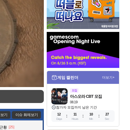
인
벤
배
너
게임 캘린더
더보기+
모집
아스오라 CBT 모집
08.19
참가자 모집까지 남은 기간
12
11
10
25
제보기
이슈 화제보기
Days
Hours
Min
Sec
 근황
[25]