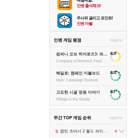
매일매일,
인벤 출석체크!
주사위 굴리고 포인트!
인벤 마블
인벤 게임 평점
더보기+
6.0
컴퍼니 오브 히어로즈3: 파이널 스탠드
Company of Heroes3: Final stand
8.0
헤일로: 캠페인 이볼브드
Halo: Campaign Evolved
8.1
고요한 시골 정원 이야기
Village in the Shade
주간 TOP 게임 순위
더보기+
1
2
3
4
5
6
7
8
9
팰월드
프로야구스피리츠2026
드래곤소드 : 어웨이크닝
블라인드 삼국
리듬 천국 미라클 스타즈
헤일로: 캠페인 이볼브드
캡틴 츠바사 2 월드 파이터즈
어쌔신 크리드: 블랙 플래그 리싱크드
그랑블루 판타지 리링크 - 엔드리스 라그나로크
1
2
2
1
1
2
2