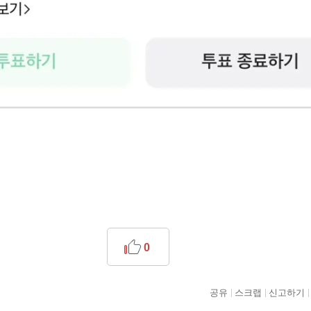
0
공유
스크랩
신고하기