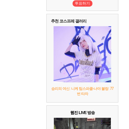
투표하기
10
레고 배트맨: 레거시 오브 더 다크 나이트
추천 코스프레 갤러리
승리의 여신: 니케 팀스파클-나야 블랑: 77
번 타자
웹진 LIVE 방송