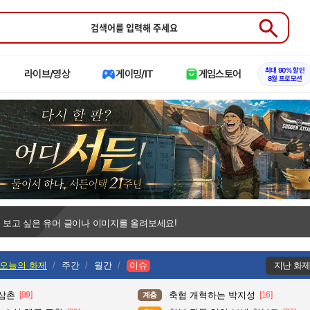
Submit
최대 90% 할인
라이브/영상
게이밍/IT
게임스토어
8월 프로모션
 보고 싶은 유머 글이나 이미지를 올려보세요!
오늘의 화제
주간
월간
이슈
지난 화
 삼촌
[99]
축협 개혁하는 박지성
[16]
계층