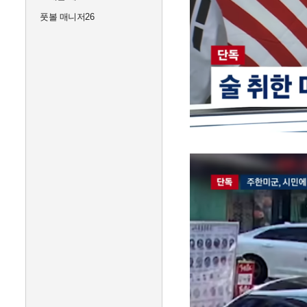
풋볼 매니저26