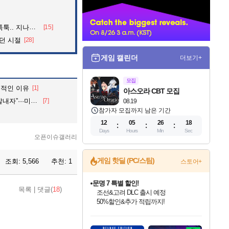
너
던 아재의 정체
[15]
던 시절
[28]
게임 캘린더
더보기+
모집
정적인 이유
[1]
아스오라 CBT 모집
 3명 구속, 1명은 기각
[7]
08.19
참가자 모집까지 남은 기간
12
05
26
16
Days
Hours
Min
Sec
오픈이슈갤러리
게임 핫딜 (PC/스팀)
조회:
5,566
추천:
1
스토어+
귀무자: 검의 길 예약 판매 중!
목록
|
댓글(
18
)
10% 할인과
이니&베니 혜택까지!
인벤게임즈 8월 특별 할인!
드래곤소드: 어웨이크닝 입점!
문명 7 특별 할인!
비스트 오브 리인카네이션 정식 출시!
커세어 코브 출시 기념 할인!
더 렐릭 퍼스트 가디언 정식 출시
베데스다 40주년 기념 할인 중!
마블 투혼 파이팅 소울즈 예약 판매 중!
캡콤 프렌차이즈 할인 진행 중!
캡콤 일부 상품 상시 할인
스타워즈 은하계 레이서
로블록스 기프트 카드 공식 입점
인기 퍼블리셔 모음!
스팀으로 만나는 드래곤소드!
조선&고려 DLC 출시 예정
게임프릭 신작 IP
해적'섬'을 발전시키자!
설화x하드코어 액션!
베데스다의 명작들을
마블 히어로 총 출동&화려한 격투!
몬헌, 바하 등 인기 IP를
몬헌 와일즈 & 드래곤즈 도그마2
인벤게임즈에서 10% 추가 적립
Robux를 가장 안전하고