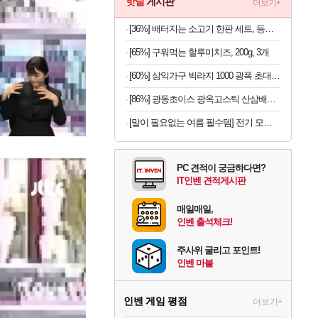
핫딜
게시판
더보기+
[36%] 배터지는 소고기 한판 세트, 등심살 300g + 살치살 200g + 부채살 200g + 갈비살 200g + 우삼겹 300g, 1.2kg, 1세트
[65%] 구워먹는 할루미치즈, 200g, 3개
[60%] 삼익가구 빅라지 1000 광폭 초대형 서랍장, 화이트+오크, 1000mm, 5단
[86%] 광동초이스 광옥고스틱 산삼배양근, 10g, 30포, 1개
[말이 필요없는 여름 필수템] 전기 모기채 x 2개
PC 견적이 궁금하다면?
IT인벤 견적게시판
매일매일,
인벤 출석체크!
주사위 굴리고 포인트!
인벤 마블
인벤 게임 평점
더보기+