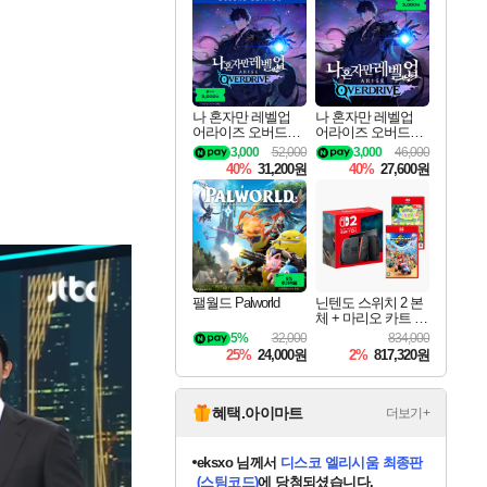
최대 90% 할인가를 만나보세요!
네이버혜택과 함께 만나보세요!
50%할인&추가 적립까지!
네이버 혜택가와 함께 예약하세요!
할인&네이버혜택으로 만나보세요!
네이버페이 혜택과 만나보세요!
40주년 프로모션으로 만나보세요!
네이버 포인트 혜택까지!
할인가에 만나보세요!
일부 에디션 상시 할인!
혜택으로 예약 판매 중
편안하게 충전하세요
나 혼자만 레벨업
나 혼자만 레벨업
어라이즈 오버드라
어라이즈 오버드라
이브 디럭스 에디션
이브 Solo Leveling A
3,000
52,000
3,000
46,000
Solo Leveling Arise
rise
40%
31,200원
40%
27,600원
Overdrive Deluxe Edi
tion
팰월드 Palworld
닌텐도 스위치 2 본
체 + 마리오 카트 월
드 + 포켓몬 포코피
5%
32,000
834,000
아 번들
25%
24,000원
2%
817,320원
혜택.아이마트
더보기+
eksxo
님께서
디스코 엘리시움 최종판
(스팀코드)
에 당첨되셨습니다.