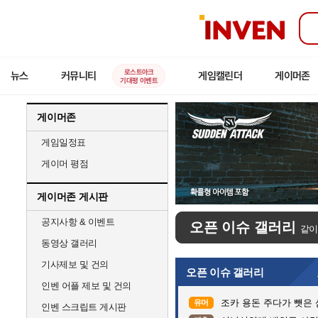
인
벤
로스트아크
뉴스
커뮤니티
게임캘린더
게이머존
기대평 이벤트
게이머존
게임일정표
게이머 평점
게이머존 게시판
공지사항 & 이벤트
오픈 이슈 갤러리
같이
동영상 갤러리
기사제보 및 건의
오픈 이슈 갤러리
인벤 어플 제보 및 건의
조카 용돈 주다가 뺏은
유머
인벤 스크립트 게시판