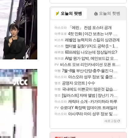
오늘의 팟벤
오늘의 핫벤
「에린」 컨셉 포스터 공개
아스오라
4컷 만화 | 야간 보초는 너무 힘들어
아주프로
레벨업 능력치와 스킬의 상관관계
비스트
챕터별 길찾기/지도 공략 (1 ~ 12장)
비스트
60프레임 나오는데 정상일까요?
레퀴엠
AI발 원가 압박, 메인보드값 오르나
해외겜
비스트 오브 리인카네이션 오픈 트레일러
PV
7월~8월 부산-단양-충주-울진 다녀왔어요~
여행
아스오라 성우 정보 및 출연작 모음
아스오라
공명자 모먼트 | 수수
명조
국내에도 이쁜곳이 많은것 같습니다
여행
[일러스트] 자매 앨범 | 장난기 가득한 오후의 공원 (리메이크판)
명조
캐릭터 소개 - 카가미하라 하루
아스오라
슈로대Y 확장팩 업데이트 트레일러
PV
아사쿠라 마이 성우 정보 및 주요 필모
아스오라
새로고침