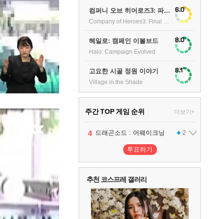
6.0
컴퍼니 오브 히어로즈3: 파이널 스탠드
Company of Heroes3: Final stand
8.0
헤일로: 캠페인 이볼브드
Halo: Campaign Evolved
8.1
고요한 시골 정원 이야기
Village in the Shade
주간 TOP 게임 순위
더보기+
1
2
3
4
5
팰월드
프로야구스피리츠2026
드래곤소드 : 어웨이크닝
블라인드 삼국
어쌔신 크리드: 블랙 플래그 리싱크드
1
2
2
1
투표하기
6
그랑블루 판타지 리링크 - 엔드리스 라그나로크
1
추천 코스프레 갤러리
7
리듬 천국 미라클 스타즈
2