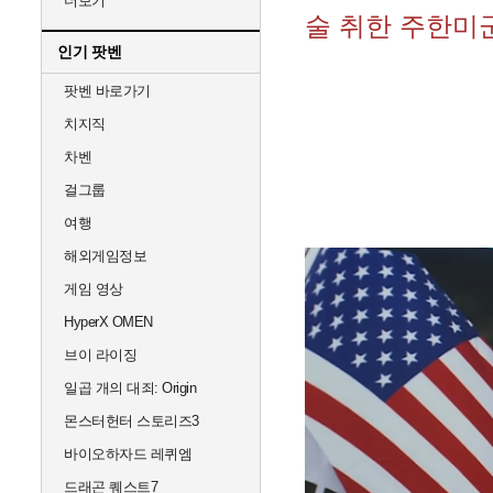
더보기
술 취한 주한미군
인기 팟벤
팟벤 바로가기
치지직
차벤
걸그룹
여행
해외게임정보
게임 영상
HyperX OMEN
브이 라이징
일곱 개의 대죄: Origin
몬스터헌터 스토리즈3
바이오하자드 레퀴엠
드래곤 퀘스트7