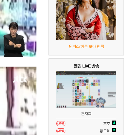
8
헤일로: 캠페인 이볼브드
2
9
캡틴 츠바사 2 월드 파이터즈
10
레고 배트맨: 레거시 오브 더 다크 나이트
원피스 하루 보아 행콕
웹진 LIVE 방송
견자희
후추
LIVE
둥그레
LIVE