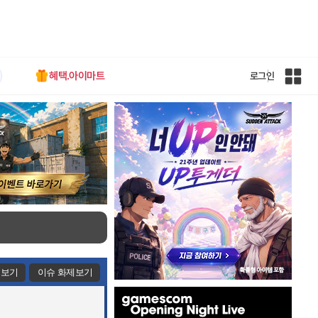
혜택.아이마트
로그인
인
벤
전
체
사
이
트
맵
제보기
이슈 화제보기
인
벤
배