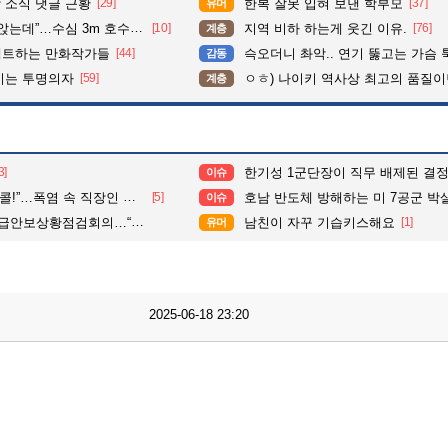
 소식 댓글 근황
[29]
한복 잘못 입혀 보낸 학부모
[37]
유머
수심 3m 호수 뛰어든 60대 의인
[10]
지역 비하 하는게 웃긴 이유.
[76]
계층
펙트하는 만화작가들
[44]
슥오더니 촤악.. 연기 뚫고는 가슴 툭툭.. 지나가
감동
이는 투명의자
[59]
ㅇㅎ) 나이키 역사상 최고의 품질이
계층
3]
한기성 1군단장이 직무 배제된 결
이슈
 속 직장인 사로잡은 ‘점심 몰캉스’
[5]
호남 반도체 방해하는 미 7공군 박살내자”···미군기지 무단침입 대학생단체 회원
이슈
상황점검회의…“도발 중단 촉구”
남친이 자꾸 기습키스해요
[1]
유머
2025-06-18 23:20