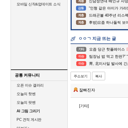
신남성연대 배인규 사망
계층
모바일 신작&업데이트 소식
“인형 같은 아이가 가라앉는데”…
감동
드래곤볼 40주년 리스
계층
후방)요즘 하나둘씩 보
계층
ㅇㅇㄱ 지금 뜨는 글
요즘 당근 핫플레이스
[
기타
팀장님 밥 먹고 한판?” “콜!”…폭염
이슈
靑, 北미사일 발사에 긴급안보
이슈
공통 커뮤니티
주소보기
복사
오픈 이슈 갤러리
잘빠진자
오늘의 핫벤
오늘의 팟벤
[기타]
AI 그림 그리기
PC 견적 게시판