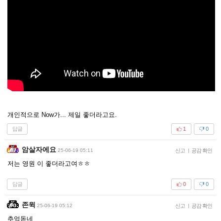
개인적으로 Now가... 제일 좋더라고요.
답글
1
0
암살자에요
25-06-19 05:11
신고
|
공감 확인
저는 영원 이 좋더라고여ㅎㅎ
답글
0
0
존윅
25-06-19 05:12
신고
|
공감 확인
추억돋네