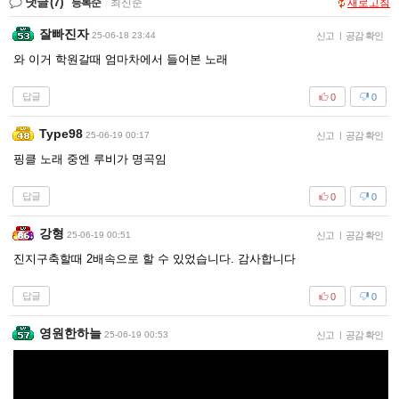
댓글
(7)
등록순
|
최신순
새로고침
잘빠진자
25-06-18 23:44
신고
|
공감 확인
와 이거 학원갈때 엄마차에서 들어본 노래
답글
0
0
Type98
25-06-19 00:17
신고
|
공감 확인
핑클 노래 중엔 루비가 명곡임
답글
0
0
강형
25-06-19 00:51
신고
|
공감 확인
진지구축할때 2배속으로 할 수 있었습니다. 감사합니다
답글
0
0
영원한하늘
25-06-19 00:53
신고
|
공감 확인