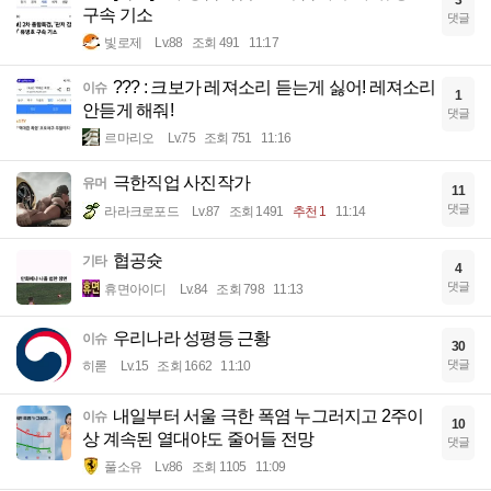
구속 기소
댓글
빛로제
Lv.88
조회 491
11:17
??? : 크보가 레져소리 듣는게 싫어! 레져소리
이슈
1
안듣게 해줘!
댓글
르마리오
Lv.75
조회 751
11:16
극한직업 사진작가
유머
11
댓글
라라크로포드
Lv.87
조회 1491
추천 1
11:14
협공슛
기타
4
댓글
휴면아이디
Lv.84
조회 798
11:13
우리나라 성평등 근황
이슈
30
댓글
히롣
Lv.15
조회 1662
11:10
내일부터 서울 극한 폭염 누그러지고 2주이
이슈
10
상 계속된 열대야도 줄어들 전망
댓글
풀소유
Lv.86
조회 1105
11:09