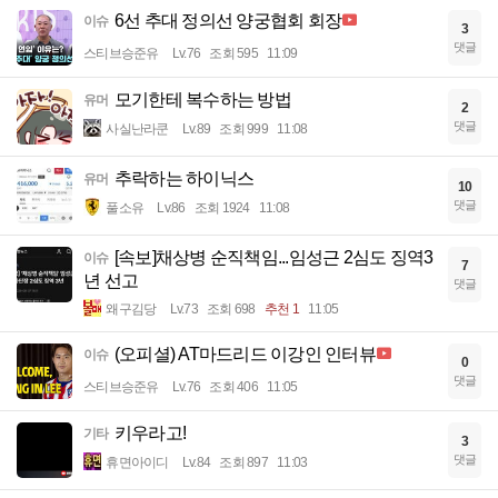
6선 추대 정의선 양궁협회 회장
이슈
3
댓글
스티브승준유
Lv.76
조회 595
11:09
모기한테 복수하는 방법
유머
2
댓글
사실난라쿤
Lv.89
조회 999
11:08
추락하는 하이닉스
유머
10
댓글
풀소유
Lv.86
조회 1924
11:08
[속보]채상병 순직책임...임성근 2심도 징역3
이슈
7
년 선고
댓글
왜구김당
Lv.73
조회 698
추천 1
11:05
(오피셜) AT마드리드 이강인 인터뷰
이슈
0
댓글
스티브승준유
Lv.76
조회 406
11:05
키우라고!
기타
3
댓글
휴면아이디
Lv.84
조회 897
11:03