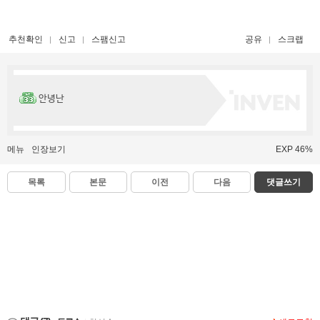
추천확인
신고
스팸신고
공유
스크랩
안녕난
메뉴
인장보기
EXP 46%
목록
본문
이전
다음
댓글쓰기