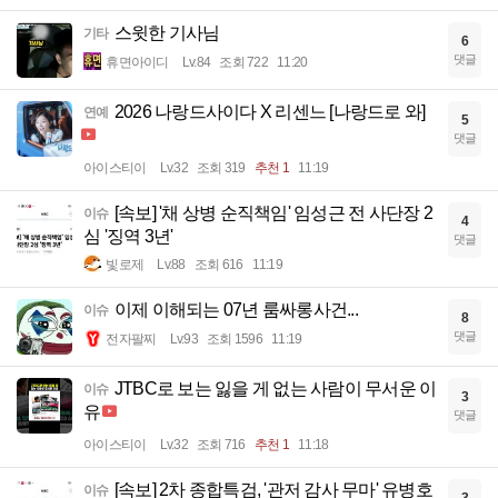
스윗한 기사님
기타
6
댓글
휴면아이디
Lv.84
조회 722
11:20
2026 나랑드사이다 X 리센느 [나랑드로 와]
연예
5
댓글
아이스티이
Lv.32
조회 319
추천 1
11:19
[속보] '채 상병 순직책임' 임성근 전 사단장 2
이슈
4
심 '징역 3년'
댓글
빛로제
Lv.88
조회 616
11:19
이제 이해되는 07년 룸싸롱사건...
이슈
8
댓글
전자팔찌
Lv.93
조회 1596
11:19
JTBC로 보는 잃을 게 없는 사람이 무서운 이
이슈
3
유
댓글
아이스티이
Lv.32
조회 716
추천 1
11:18
[속보] 2차 종합특검, '관저 감사 무마' 유병호
이슈
3