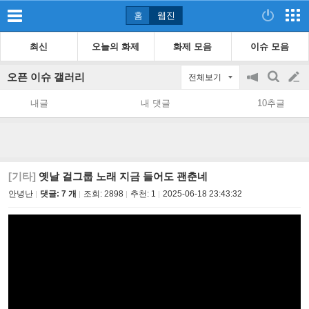
홈
웹진
최신
오늘의 화제
화제 모음
이슈 모음
오픈 이슈 갤러리
전체보기
공
검
글
지
색
내글
내 댓글
10추글
on/off
쓰
기
[기타]
옛날 걸그룹 노래 지금 들어도 괜춘네
안녕난
댓글: 7 개
조회:
2898
추천:
1
2025-06-18 23:43:32