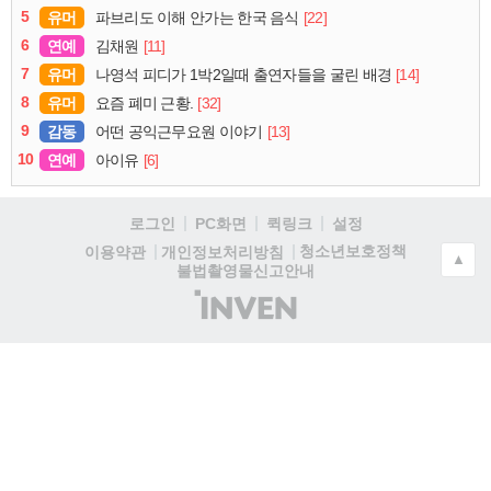
5
유머
[22]
파브리도 이해 안가는 한국 음식
6
연예
[11]
김채원
7
유머
[14]
나영석 피디가 1박2일때 출연자들을 굴린 배경
8
유머
[32]
요즘 폐미 근황.
9
감동
[13]
어떤 공익근무요원 이야기
10
연예
[6]
아이유
로그인
PC화면
퀵링크
설정
청소년보호정책
이용약관
개인정보처리방침
▲
불법촬영물신고안내
(주)
인
벤