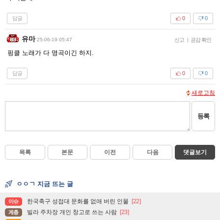
답글
0
0
유마
25-06-19 05:47
신고
|
공감 확인
핑클 노래가 다 명곡이긴 하지.
답글
0
0
새로고침
등록
목록
본문
이전
다음
댓글보기
ㅇㅇㄱ 지금 뜨는 글
한국축구 성접대 문화를 없애 버린 인물
[22]
이슈
빌라 주차장 개인 창고로 쓰는 사람
[23]
계층