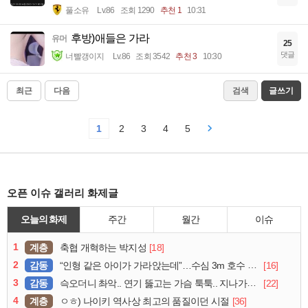
풀소유
Lv.86
조회 1290
추천 1
10:31
후방)애들은 가라
유머
25
댓글
너빨갱이지
Lv.86
조회 3542
추천 3
10:30
최근
다음
검색
글쓰기
1
2
3
4
5
오픈 이슈 갤러리 화제글
오늘의 화제
주간
월간
이슈
1
계층
[18]
축협 개혁하는 박지성
2
감동
[16]
“인형 같은 아이가 가라앉는데”…수심 3m 호수 뛰어든 60대 의인
3
감동
[22]
슥오더니 촤악.. 연기 뚫고는 가슴 툭툭.. 지나가던 아재의 정체
4
계층
[36]
ㅇㅎ) 나이키 역사상 최고의 품질이던 시절