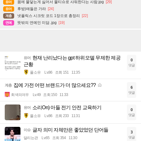
몸에 물닿는게 싫어서 물티슈로 샤워한다는 사람.jpg
[29]
유머
후방)애들은 가라
[24]
유머
넷플릭스 시크릿 코드 1장으로 총정리
[22]
계층
뜻밖의 연예인 미담..jpg
[19]
연예
현재 난리났다는 gpt 하위모델 무제한 제공
유머
0
근황
댓글
풀소유
Lv.86
조회 151
11:35
집에 가전 어떤 브랜드가 더 많으세요??
계층
6
댓글
회색의여우
Lv.49
조회 150
11:33
소리On) 아들 전기 안전 교육하기
유머
0
댓글
풀소유
Lv.86
조회 233
11:31
글자 의미 자체만은 좋았었던 단어들
이슈
3
댓글
달리는관
Lv.65
조회 354
11:30