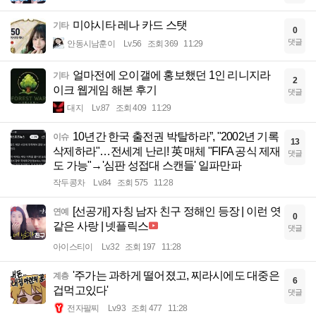
미야시타 레나 카드 스탯
기타
0
댓글
안동시남훈이
Lv.56
조회 369
11:29
얼마전에 오이갤에 홍보했던 1인 리니지라
기타
2
이크 웹게임 해본 후기
댓글
대지
Lv.87
조회 409
11:29
10년간 한국 출전권 박탈하라”, "2002년 기록
이슈
13
삭제하라"…전세계 난리! 英 매체 "FIFA 공식 제재
댓글
도 가능"→'심판 성접대 스캔들' 일파만파
작두콩차
Lv.84
조회 575
11:28
[선공개] 자칭 남자 친구 정해인 등장 | 이런 엿
연예
0
같은 사랑 | 넷플릭스
댓글
아이스티이
Lv.32
조회 197
11:28
'주가는 과하게 떨어졌고, 찌라시에도 대중은
계층
6
겁먹고있다'
댓글
전자팔찌
Lv.93
조회 477
11:28