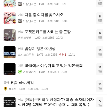
댓글
사실난라쿤
Lv.89
조회 1936
10:51
다음 중 여자를 찾으시오
기타
8
댓글
사실난라쿤
Lv.89
조회 1986
10:46
포켓몬카드를 사려는 줄 근황
이슈
9
댓글
빈센트멧젠
Lv.60
조회 2363
10:43
범상치 않은 00년생
연예
16
댓글
스티브승준유
Lv.76
조회 2355
추천 1
10:41
SNS에서 이슈가 되고 있는 일본국회
계층
11
댓글
너빨갱이지
Lv.86
조회 2374
10:36
요즘 날씨 체감
유머
10
댓글
풀소유
Lv.86
조회 1369
10:36
[단독] 문진희 위원장과 '대회 중' 술자리 여자
이슈
5
심판 2명, 5개월 후 '2단계 승격' … 회의록 입수
댓글