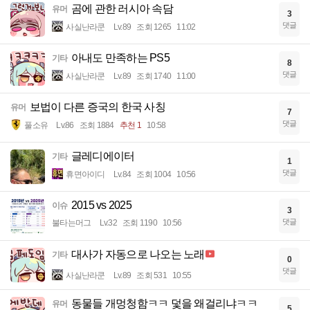
곰에 관한 러시아 속담
유머
3
댓글
사실난라쿤
Lv.89
조회 1265
11:02
아내도 만족하는 PS5
기타
8
댓글
사실난라쿤
Lv.89
조회 1740
11:00
보법이 다른 증국의 한국 사칭
유머
7
댓글
풀소유
Lv.86
조회 1884
추천 1
10:58
글레디에이터
기타
1
댓글
휴면아이디
Lv.84
조회 1004
10:56
2015 vs 2025
이슈
3
댓글
불타는머그
Lv.32
조회 1190
10:56
대사가 자동으로 나오는 노래
기타
0
댓글
사실난라쿤
Lv.89
조회 531
10:55
동물들 개멍청함ㅋㅋ 덫을 왜걸리냐ㅋㅋ
유머
5