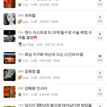
2
댓글
치킨
Lv.99
조회 695
04:58
쯔위짤
연예
1
댓글
뇸뇸
Lv.85
조회 817
04:35
옌스 카스트로프..어깨 탈구로 수술 예정,수
이슈
0
개월 결장
댓글
슬기로움
Lv.92
조회 713
04:21
화성 지구화 하는데 드는 시간과 비용
기타
10
댓글
치킨
Lv.99
조회 2108
03:48
장원영 짤
연예
1
댓글
뇸뇸
Lv.85
조회 1230
03:48
강혜원 인스타
연예
1
댓글
치킨
Lv.99
조회 945
03:45
당신이 300년전 왕으로 태어났다면 받았을
기타
7