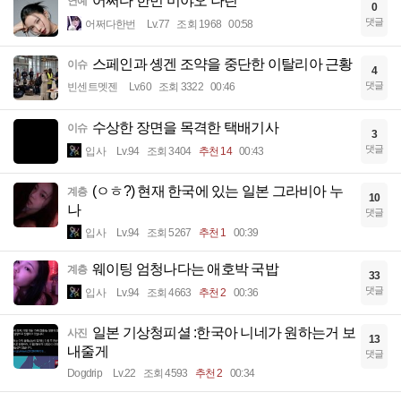
어쩌다 한번 미야오 나린
연예
0
댓글
어쩌다한번
Lv.77
조회 1968
00:58
스페인과 솅겐 조약을 중단한 이탈리아 근황
이슈
4
댓글
빈센트멧젠
Lv.60
조회 3322
00:46
수상한 장면을 목격한 택배기사
이슈
3
댓글
입사
Lv.94
조회 3404
추천 14
00:43
(ㅇㅎ?) 현재 한국에 있는 일본 그라비아 누
계층
10
나
댓글
입사
Lv.94
조회 5267
추천 1
00:39
웨이팅 엄청나다는 애호박 국밥
계층
33
댓글
입사
Lv.94
조회 4663
추천 2
00:36
일본 기상청피셜 :한국아 니네가 원하는거 보
사진
13
내줄게
댓글
Dogdrip
Lv.22
조회 4593
추천 2
00:34