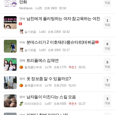
만화
댓글
Neuhauus
Lv.20
조회 1603
03:18
남친에게 플러팅하는 여자 참교육하는 여친
연예
1
댓글
슬기로움
Lv.92
조회 2359
02:42
분데스리가 2 이호재(다름슈타트)데뷔골
이슈
0
댓글
슬기로움
Lv.92
조회 1000
02:17
트리플에스 김채연
연예
5
댓글
돌체콜드부르
Lv.79
조회 1775
추천 1
02:01
옷 정보좀 알 수 있을까요?
유머
7
댓글
돌체콜드부르
Lv.79
조회 2515
01:43
남자들이 미친다는 스킬 모음
유머
3
댓글
라라크로포드
Lv.87
조회 4505
추천 4
01:27