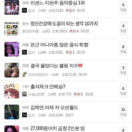
리센느 이번주 음악중심 1위
연예
5
댓글
입사
Lv.94
조회 2139
추천 4
00:33
정신건강에 도움이 되는 생각 10가지
유머
4
댓글
분당리자몽
Lv.62
조회 2603
추천 4
00:33
은근 마니아층 많은 음식 취향
계층
8
댓글
입사
Lv.94
조회 2681
추천 1
00:29
결국 울었다는 블핑 지수
연예
3
댓글
라라크로포드
Lv.87
조회 2139
00:29
출석체크 안해슴?
기타
0
댓글
사실난라쿤
Lv.89
조회 779
추천 5
00:28
김채연 어제 자 오션월드
연예
11
댓글
입사
Lv.94
조회 3240
00:27
27,000원어치 곱창 2인분 양
계층
0