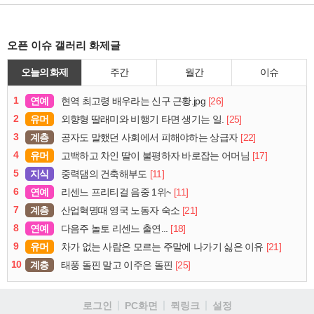
오픈 이슈 갤러리 화제글
오늘의 화제
주간
월간
이슈
1
연예
[26]
현역 최고령 배우라는 신구 근황.jpg
2
유머
[25]
외향형 딸래미와 비행기 타면 생기는 일.
3
계층
[22]
공자도 말했던 사회에서 피해야하는 상급자
4
유머
[17]
고백하고 차인 딸이 불평하자 바로잡는 어머님
5
지식
[11]
중력댐의 건축해부도
6
연예
[11]
리센느 프리티걸 음중 1위~
7
계층
[21]
산업혁명때 영국 노동자 숙소
8
연예
[18]
다음주 놀토 리센느 출연...
9
유머
[21]
차가 없는 사람은 모르는 주말에 나가기 싫은 이유
10
계층
[25]
태풍 돌핀 말고 이주은 돌핀
로그인
PC화면
퀵링크
설정