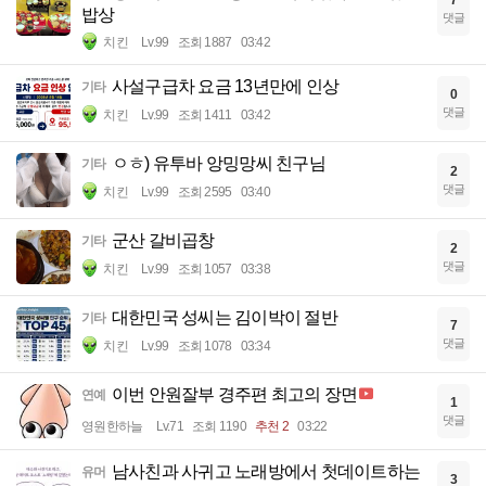
밥상
댓글
치킨
Lv.99
조회 1887
03:42
사설구급차 요금 13년만에 인상
기타
0
댓글
치킨
Lv.99
조회 1411
03:42
ㅇㅎ) 유투바 앙밍망씨 친구님
기타
2
댓글
치킨
Lv.99
조회 2595
03:40
군산 갈비곱창
기타
2
댓글
치킨
Lv.99
조회 1057
03:38
대한민국 성씨는 김이박이 절반
기타
7
댓글
치킨
Lv.99
조회 1078
03:34
이번 안원잘부 경주편 최고의 장면
연예
1
댓글
영원한하늘
Lv.71
조회 1190
추천 2
03:22
남사친과 사귀고 노래방에서 첫데이트하는
유머
3