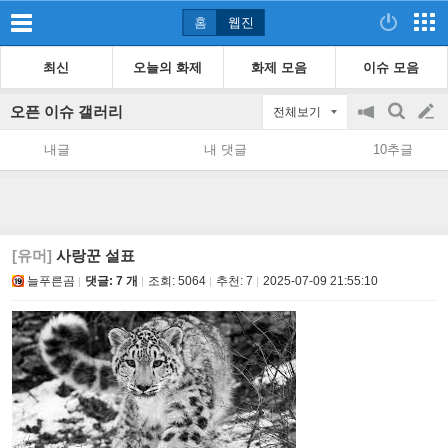
홈
웹진
최신
오늘의 화제
화제 모음
이슈 모음
오픈 이슈 갤러리
전체보기
공
검
글
지
색
내글
내 댓글
10추글
on/off
쓰
기
[유머]
사랑꾼 설표
늘푸른곰
댓글: 7 개
조회:
5064
추천:
7
2025-07-09 21:55:10