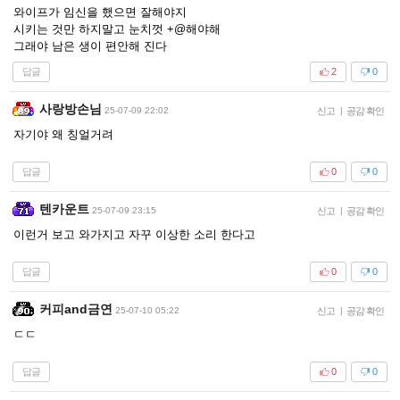
와이프가 임신을 했으면 잘해야지
시키는 것만 하지말고 눈치껏 +@해야해
그래야 남은 생이 편안해 진다
답글
2
0
사랑방손님
25-07-09 22:02
신고
|
공감 확인
자기야 왜 칭얼거려
답글
0
0
텐카운트
25-07-09 23:15
신고
|
공감 확인
이런거 보고 와가지고 자꾸 이상한 소리 한다고
답글
0
0
커피and금연
25-07-10 05:22
신고
|
공감 확인
ㄷㄷ
답글
0
0