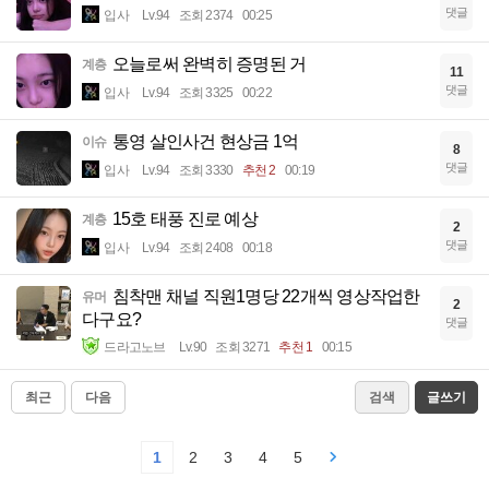
댓글
입사
Lv.94
조회 2374
00:25
오늘로써 완벽히 증명된 거
계층
11
댓글
입사
Lv.94
조회 3325
00:22
통영 살인사건 현상금 1억
이슈
8
댓글
입사
Lv.94
조회 3330
추천 2
00:19
15호 태풍 진로 예상
계층
2
댓글
입사
Lv.94
조회 2408
00:18
침착맨 채널 직원1명당 22개씩 영상작업한
유머
2
다구요?
댓글
드라고노브
Lv.90
조회 3271
추천 1
00:15
최근
다음
검색
글쓰기
1
2
3
4
5