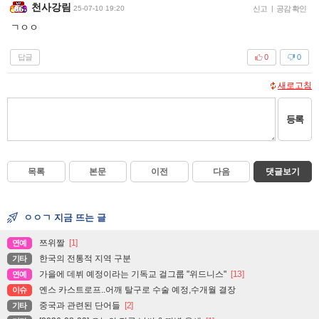
천사강림
25-07-10 19:20
신고
|
공감 확인
ㄱㅇㅇ
답글
0
0
새로고침
등록
목록
본문
이전
다음
댓글보기
ㅇㅇㄱ 지금 뜨는 글
쯔위짤
[1]
연예
한국의 전통적 지역 구분
기타
가을에 데뷔 예정이라는 기독교 걸그룹 "위드니스"
[13]
연예
옌스 카스트로프..어깨 탈구로 수술 예정,수개월 결장
이슈
중국과 관련된 단어들
[2]
기타