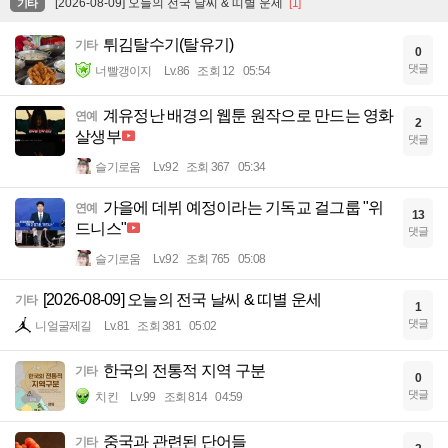
[2026-08-09] 오늘의 전국 날씨 & 띠별 운세
[1]
기타
튀김탈수기(탈유기)
기타
0
댓글
너빨갱이지
Lv.86
조회 12
05:54
계유정난 배경의 웹툰 원작으로 만드는 영화
연예
2
살생부
댓글
슬기로움
Lv.92
조회 367
05:34
가을에 데뷔 예정이라는 기독교 걸그룹 "위
연예
13
드니스"
댓글
슬기로움
Lv.92
조회 765
05:08
[2026-08-09] 오늘의 전국 날씨 & 띠별 운세
기타
1
댓글
니얼굴제길
Lv.81
조회 381
05:02
한국의 전통적 지역 구분
기타
0
댓글
치킨
Lv.99
조회 814
04:59
중국과 관련된 단어들
기타