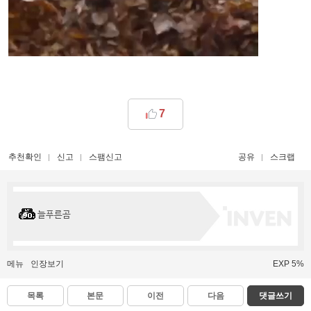
7
추천확인
신고
스팸신고
공유
스크랩
늘푸른곰
메뉴
인장보기
EXP 5%
목록
본문
이전
다음
댓글쓰기