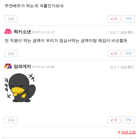
주연배우가 하는게 국룰인가보네
답글
0
0
럭키소년
25-07-11 11:13
신고
|
공감 확인
전 직원이 먹는 금액이 우리가 점심사먹는 금액이랑 체감이 비슷할듯
답글
0
0
양과개지
25-07-11 14:09
신고
|
공감 확인
답글
0
0
새로고침