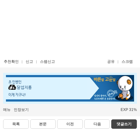
추천확인
신고
스팸신고
공유
스크랩
초 인벤인
달섭지롱
이게 지구냐!
메뉴
인장보기
EXP 31%
목록
본문
이전
다음
댓글쓰기