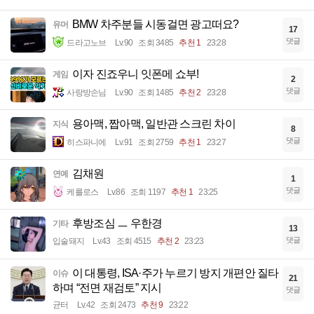
BMW 차주분들 시동걸면 광고떠요?
유머
17
댓글
드라고노브
Lv.90
조회 3485
추천 1
23:28
이자 진죠우니 잇폰메 쇼부!
게임
2
댓글
사랑방손님
Lv.90
조회 1485
추천 2
23:28
용아맥, 짭아맥, 일반관 스크린 차이
지식
8
댓글
히스파니에
Lv.91
조회 2759
추천 1
23:27
김채원
연예
1
댓글
케를로스
Lv.86
조회 1197
추천 1
23:25
후방조심 ㅡ 우한경
기타
13
댓글
입술돼지
Lv.43
조회 4515
추천 2
23:23
이 대통령, ISA·주가 누르기 방지 개편안 질타
이슈
21
하며 “전면 재검토” 지시
댓글
균터
Lv.42
조회 2473
추천 9
23:22