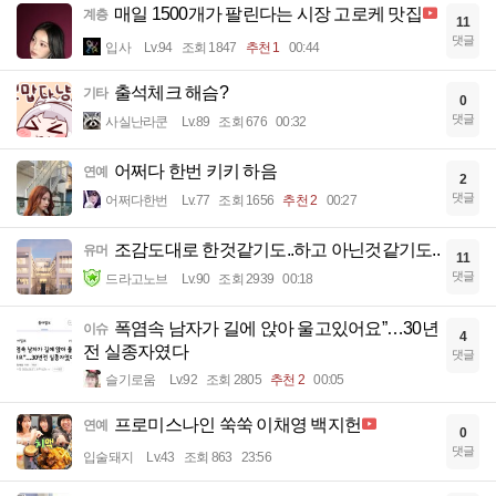
매일 1500개가 팔린다는 시장 고로케 맛집
계층
11
댓글
입사
Lv.94
조회 1847
추천 1
00:44
출석체크 해슴?
기타
0
댓글
사실난라쿤
Lv.89
조회 676
00:32
어쩌다 한번 키키 하음
연예
2
댓글
어쩌다한번
Lv.77
조회 1656
추천 2
00:27
조감도대로 한것같기도..하고 아닌것같기도..
유머
11
댓글
드라고노브
Lv.90
조회 2939
00:18
폭염속 남자가 길에 앉아 울고있어요”…30년
이슈
4
전 실종자였다
댓글
슬기로움
Lv.92
조회 2805
추천 2
00:05
프로미스나인 쑥쑥 이채영 백지헌
연예
0
댓글
입술돼지
Lv.43
조회 863
23:56