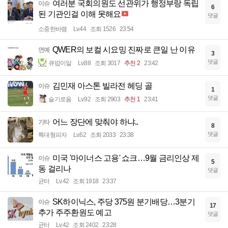
여러분 국회의원도 선관위가 행정부랑 독립
이슈
6
된 기관인걸 이해 못해요
댓글
소중한바램
Lv.44
조회 1526
23:54
QWER의 보컬 시요밍 진짜로 큰일 난 이유
연예
3
댓글
큐땁이알
Lv.88
조회 3017
추천 2
23:42
김민재 아스톤 빌라전 헤딩 골
이슈
1
댓글
슬기로움
Lv.92
조회 2903
추천 1
23:41
어느 장단에 맞춰야 하냐..
기타
8
댓글
특대형피자
Lv.62
조회 2033
23:38
미국 '마이너스 고용' 쇼크…9월 금리인상 제
이슈
5
동 걸리나
댓글
균터
Lv.42
조회 1918
23:37
SK하이닉스, 주당 375원 분기배당…3분기
이슈
17
추가 주주환원도 예고
댓글
균터
Lv.42
조회 2402
23:28