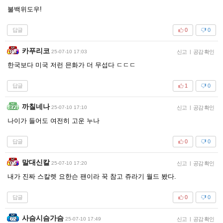
불백위도우!
답글
0
0
카푸리코
25-07-10 17:03
신고
|
공감 확인
한국보다 미국 저런 믄화가 더 무섭다 ㄷㄷㄷ
답글
1
0
까칠네나
25-07-10 17:10
신고
|
공감 확인
나이가 들어도 여전히 고운 누나
답글
0
0
말대신칼
25-07-10 17:20
신고
|
공감 확인
내가 진짜 스칼렛 요한슨 팬이라 꾹 참고 쥬라기 월드 봤다.
답글
0
0
사슴시슴가슴
25-07-10 17:49
신고
|
공감 확인