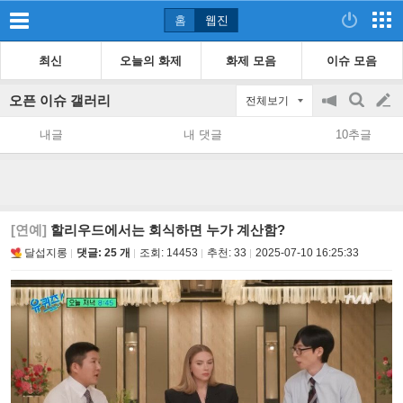
홈
웹진
최신
오늘의 화제
화제 모음
이슈 모음
오픈 이슈 갤러리
전체보기
공
검
글
지
색
내글
내 댓글
10추글
on/off
쓰
기
[연예]
할리우드에서는 회식하면 누가 계산함?
달섭지롱
댓글: 25 개
조회:
14453
추천:
33
2025-07-10 16:25:33