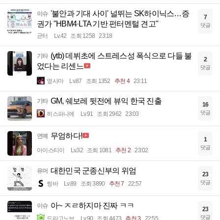
'불안과 기대 사이' 널뛰는 SK하이닉스…증
이슈
7
권가 "HBM4·LTA 기반 펀터멘털 견고"
댓글
균터
Lv.42
조회 1258
23:18
(ytb) 데뷔초에 스트레스성 폭식으로 다들 불
기타
2
었다는 리센느
댓글
옆사마
Lv.87
조회 1352
추천 4
23:11
GM, 쉐보레 뒷전에 뷰익 한국 진출
기타
16
댓글
히스파니에
Lv.91
조회 2962
23:03
무엄하다!
연예
1
댓글
아이스티이
Lv.32
조회 1081
추천 2
23:02
대한민국 군종신부의 위엄
유머
23
댓글
썽바
Lv.89
조회 3890
추천 7
22:57
아~ ㅈㄹ하지마 진짜 ㅋㅋ
이슈
23
댓글
드라고노브
Lv.90
조회 4473
추천 3
22:55