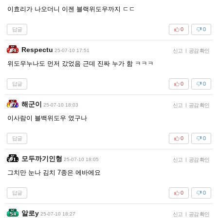
이효리가 나오더니 이젠 블랙위도우까지 ㄷㄷ
답글
0
0
Respectu
25-07-10 17:51
신고
|
공감 확인
위도우누나도 먼저 갔었음 근데 진짜 누가 함 ㅋㅋㅋ
답글
0
0
해군이
25-07-10 18:03
신고
|
공감 확인
이사람이 블백위도우 였구나
답글
0
0
모두까기인형
25-07-10 18:05
신고
|
공감 확인
그치만 눈나 김치 7종은 에바에요
답글
0
0
알로y
25-07-10 18:27
신고
|
공감 확인