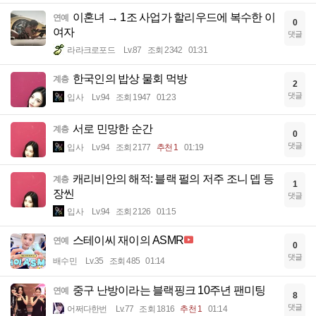
이혼녀 → 1조 사업가 할리우드에 복수한 이
연예
0
여자
댓글
라라크로포드
Lv.87
조회 2342
01:31
한국인의 밥상 물회 먹방
계층
2
댓글
입사
Lv.94
조회 1947
01:23
서로 민망한 순간
계층
0
댓글
입사
Lv.94
조회 2177
추천 1
01:19
캐리비안의 해적: 블랙 펄의 저주 조니 뎁 등
계층
1
장씬
댓글
입사
Lv.94
조회 2126
01:15
스테이씨 재이의 ASMR
연예
0
댓글
배수민
Lv.35
조회 485
01:14
중구 난방이라는 블랙핑크 10주년 팬미팅
연예
8
댓글
어쩌다한번
Lv.77
조회 1816
추천 1
01:14