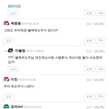
@라이덴
답글
0
0
백종원
25-07-10 16:29
신고
|
공감 확인
그래도 우리에겐 불백위도우가 있다구!
답글
0
0
마블링
25-07-11 08:02
신고
|
공감 확인
???: 불백위도우님 개인계산서랑 스탭회식 계산서랑 둘이 비슷한데
요??
답글
0
0
미친
25-07-10 16:29
신고
|
공감 확인
우아 위도우가 나온다
답글
0
0
정의def
25-07-10 16:39
신고
|
공감 확인