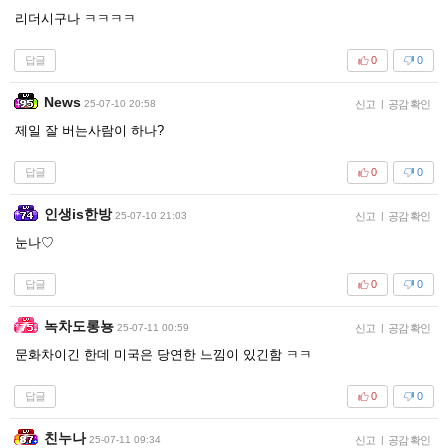
리더시구나 ㅋㅋㅋㅋ
답글
0
0
News
25-07-10 20:58
신고
|
공감 확인
제일 잘 버는사람이 하나?
답글
0
0
인생is한방
25-07-10 21:03
신고
|
공감 확인
눈나♡
답글
0
0
녹차도롱뇽
25-07-11 00:59
신고
|
공감 확인
문화차이긴 한데 미국은 당연한 느낌이 있긴함 ㅋㅋ
답글
0
0
친누나
25-07-11 09:34
신고
|
공감 확인