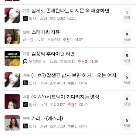
실제로 존재한다는 디지몬 속 배경화면
계층
1
댓글
입사
Lv.94
조회 1692
01:11
스테이씨 자윤
연예
0
댓글
배수민
Lv.35
조회 674
추천 1
01:07
김풍의 후라이팬 라면
계층
5
댓글
부엔까미노
Lv.87
조회 2011
추천 2
01:00
(ㅇㅎ?) 잘생긴 남자 보면 혀가 나오는 여자
계층
5
댓글
입사
Lv.94
조회 4010
추천 1
00:51
(ㅇㅎ?) 히트텍이 기다려지는 영상
계층
0
댓글
입사
Lv.94
조회 3427
추천 2
00:49
카리나 (에스파)
연예
5
댓글
입사
Lv.94
조회 1528
추천 1
00:47