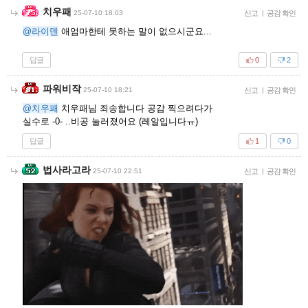
치우패
25-07-10 18:03
신고
|
공감 확인
@라이덴
애엄마한테 못하는 말이 없으시군요...
답글
0
2
파워비작
25-07-10 18:21
신고
|
공감 확인
@치우패
치우패님 죄송합니다 공감 찍으려다가
실수로 -0- ..비공 눌러졌어요 (레알입니다ㅠ)
답글
1
0
법사라고라
25-07-10 22:51
신고
|
공감 확인