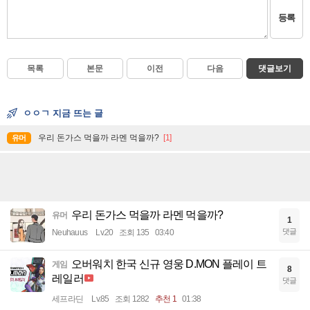
등록
목록
본문
이전
다음
댓글보기
ㅇㅇㄱ 지금 뜨는 글
우리 돈가스 먹을까 라멘 먹을까?
[1]
유머
우리 돈가스 먹을까 라멘 먹을까?
유머
1
댓글
Neuhauus
Lv.20
조회 135
03:40
오버워치 한국 신규 영웅 D.MON 플레이 트
게임
8
레일러
댓글
세프라딘
Lv.85
조회 1282
추천 1
01:38