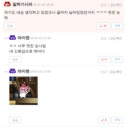
일하기시러
25-07-10 16:28
신고
|
공감 확인
자기도 내심 생각하고 있었으니 끝까지 남아있었던거지 ㅋㅋㅋ 멋진 눈
하
답글
32
0
라이덴
25-07-10 17:45
신고
|
공감 확인
ㄹㅇ 너무 멋진 눈나임
내 신붓감으로 딱이다
답글
0
7
라이덴
25-07-10 17:45
신고
|
공감 확인
답글
0
1