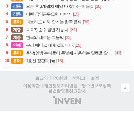
3
감동
[15]
오픈 후 3개월치 예약 다 찼다는 미용실
4
감동
[19]
어떤 공익근무요원 이야기
5
유머
[36]
파브리도 이해 안가는 한국 음식
6
계층
[31]
ㅇㅎ?) 순수 골반 재능녀.
7
계층
[23]
한국의 새로운 그늘막
8
연예
[15]
우리 메이 절대 핫걸입니다.
9
유머
[49]
후방)인방 누나들이 돈벌때 사용하는 밑캠을 알아보자
10
유머
[16]
1호선 장판파.jpg
로그인
PC화면
퀵링크
설정
청소년보호정책
이용약관
개인정보처리방침
▲
불법촬영물신고안내
(주)
인
벤