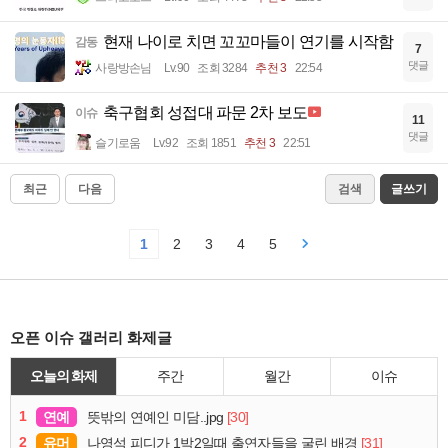
현재 나이로 치면 꼬꼬마들이 연기를 시작함
감동
7
댓글
사랑방손님
Lv.90
조회 3284
추천 3
22:54
축구협회 성접대 파문 2차 보도
이슈
11
댓글
슬기로움
Lv.92
조회 1851
추천 3
22:51
최근
다음
검색
글쓰기
1
2
3
4
5
오픈 이슈 갤러리 화제글
오늘의 화제
주간
월간
이슈
1
연예
[30]
뜻밖의 연예인 미담..jpg
2
유머
[31]
나영석 피디가 1박2일때 출연자들을 굴린 배경