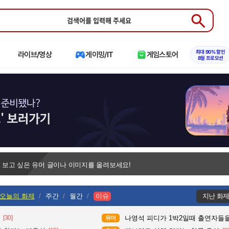
Submit
최대 90% 할인
라이브/영상
게이밍/IT
게임스토어
8월 프로모션
 보고 싶은 유머 글이나 이미지를 올려보세요!
오늘의 화제
주간
월간
이슈
지난 화
[30]
나영석 피디가 1박2일때 출연자들을
유머