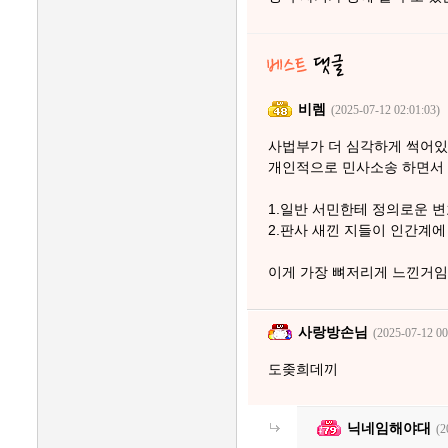
비렘
(2025-07-12 02:01:03)
사법부가 더 심각하게 썩어
개인적으로 민사소송 하면서 
1.일반 서민한테 정의로운 
2.판사 새낀 지들이 인간계에
이게 가장 뼈저리게 느낀거임
사랑방손님
(2025-07-12 00
도좆희데끼
닉네임해야대
(2