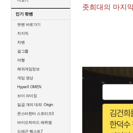
더보기
좃희대의 마지
인기 팟벤
팟벤 바로가기
치지직
차벤
걸그룹
여행
해외게임정보
게임 영상
HyperX OMEN
브이 라이징
일곱 개의 대죄: Origin
몬스터헌터 스토리즈3
바이오하자드 레퀴엠
드래곤 퀘스트7