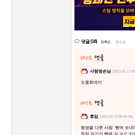
(18)
댓글
등록순
|
최신순
사랑방손님
(2025-07-12 00
도좆희데끼
효임
(2025-07-12 00:18:34)
평생을 다른 사람 빵에 보내
정작 자기가 빵에 갈 수도 