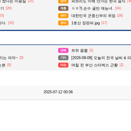
다 찼다는 미용실
[15]
파브리도 이해 안가는 한국 음식
[3
유머
야기
[20]
ㅇㅎ?) 순수 골반 재능녀.
[34]
계층
23]
대한민국 군종신부의 위엄
[26]
유머
니다.
[15]
1호선 장판파.jpg
[17]
유머
쯔위 움짤
[1]
연예
리는 여자~
[5]
[2026-08-08] 오늘의 전국 날씨 &
기타
는분
[5]
며칠 전 부산 스타벅스 근황
[2]
이슈
2025-07-12 00:06