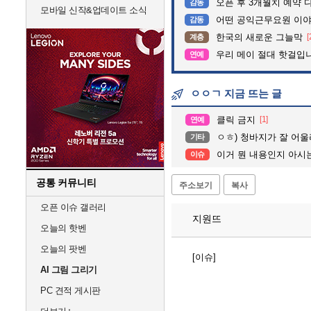
오픈 후 3개월치 예약 
감동
모바일 신작&업데이트 소식
어떤 공익근무요원 이
감동
한국의 새로운 그늘막
[
계층
우리 메이 절대 핫걸입
연예
ㅇㅇㄱ 지금 뜨는 글
클릭 금지
[1]
연예
ㅇㅎ) 청바지가 잘 어울
기타
이거 뭔 내용인지 아시
이슈
공통 커뮤니티
주소보기
복사
오픈 이슈 갤러리
지원뜨
오늘의 핫벤
오늘의 팟벤
[이슈]
AI 그림 그리기
PC 견적 게시판