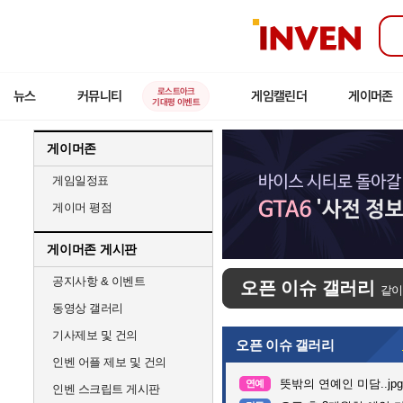
인
벤
로스트아크
뉴스
커뮤니티
게임캘린더
게이머존
기대평 이벤트
게이머존
게임일정표
게이머 평점
게이머존 게시판
공지사항 & 이벤트
오픈 이슈 갤러리
같이
동영상 갤러리
기사제보 및 건의
오픈 이슈 갤러리
인벤 어플 제보 및 건의
뜻밖의 연예인 미담..jpg
연예
인벤 스크립트 게시판