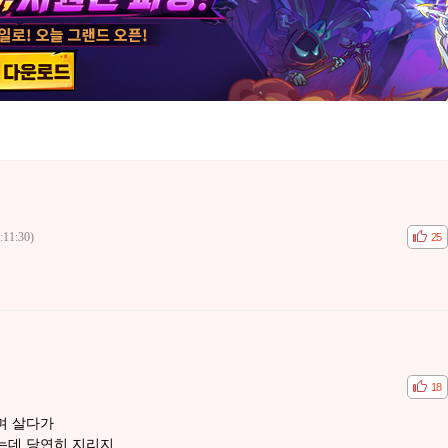
:11:30)
공감
비공
25
공감
비공
18
며 살다가
있는데 당연히 지리지