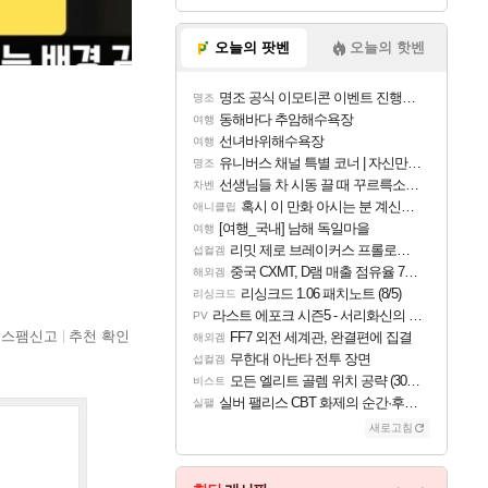
오늘의 팟벤
오늘의 핫벤
명조 공식 이모티콘 이벤트 진행해봤습니다! 참여부터 추첨까지????
명조
동해바다 추암해수욕장
여행
선녀바위해수욕장
여행
유니버스 채널 특별 코너 | 자신만의 스타일
명조
선생님들 차 시동 끌 때 꾸르륵소리나는데
차벤
혹시 이 만화 아시는 분 계신가요
애니클립
[여행_국내] 남해 독일마을
여행
리밋 제로 브레이커스 프롤로그 테스트 후기 영상 업로드
섭컬겜
중국 CXMT, D램 매출 점유율 7%…글로벌 4위로 부상
해외겜
리싱크드 1.06 패치노트 (8/5)
리싱크드
라스트 에포크 시즌5 - 서리화신의 분노 티저
PV
스팸신고
추천 확인
FF7 외전 세계관, 완결편에 집결
해외겜
무한대 아난타 전투 장면
섭컬겜
모든 엘리트 골렘 위치 공략 (30개) - 방랑 결투가
비스트
실버 팰리스 CBT 화제의 순간·후기 모음
실팰
새로고침