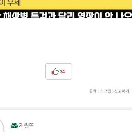
34
공유
스크랩
신고하기
지원뜨