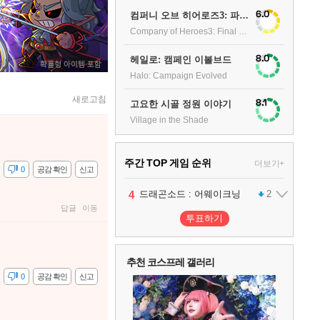
6.0
컴퍼니 오브 히어로즈3: 파이널 스탠드
Company of Heroes3: Final stand
8.0
헤일로: 캠페인 이볼브드
Halo: Campaign Evolved
새로고침
8.1
고요한 시골 정원 이야기
Village in the Shade
주간 TOP 게임 순위
더보기+
감
0
공감 확인
신고
1
2
3
4
팰월드
프로야구스피리츠2026
드래곤소드 : 어웨이크닝
어쌔신 크리드: 블랙 플래그 리싱크드
1
2
2
답글
이동
투표하기
5
블라인드 삼국
1
추천 코스프레 갤러리
감
0
공감 확인
신고
6
그랑블루 판타지 리링크 - 엔드리스 라그나로크
1