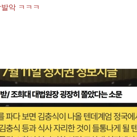
막발악 ㅋㅋㅋ