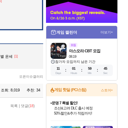
6]
너
게임 캘린더
더보기+
모집
아스오라 CBT 모집
 띠별 운세
[1]
08.19
참가자 모집까지 남은 기간
11
01
59
44
Days
Hours
Min
Sec
오픈이슈갤러리
게임 핫딜 (PC/스팀)
조회:
8,019
추천:
34
스토어+
마블 투혼 파이팅 소울즈 정식출시!
목록
|
댓글(
18
)
마블 히어로 총 출동&화려한 격투!
네이버 포인트 혜택까지!
인벤게임즈 8월 특별 할인!
드래곤소드: 어웨이크닝 입점!
문명 7 특별 할인!
귀무자: 검의 길 예약 판매 중!
비스트 오브 리인카네이션 정식 출시!
커세어 코브 출시 기념 할인!
더 렐릭 퍼스트 가디언 정식 출시
베데스다 40주년 기념 할인 중!
캡콤 프렌차이즈 할인 진행 중!
캡콤 일부 상품 상시 할인
스타워즈 은하계 레이서
로블록스 기프트 카드 공식 입점
인기 퍼블리셔 모음!
스팀으로 만나는 드래곤소드!
조선&고려 DLC 출시 예정
10% 할인과
게임프릭 신작 IP
해적'섬'을 발전시키자!
설화x하드코어 액션!
베데스다의 명작들을
몬헌, 바하 등 인기 IP를
몬헌 와일즈 & 드래곤즈 도그마2
인벤게임즈에서 10% 추가 적립
Robux를 가장 안전하고