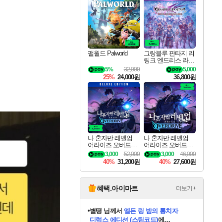
최대 90% 할인가를 만나보세요!
네이버혜택과 함께 만나보세요!
50%할인&추가 적립까지!
이니&베니 혜택까지!
네이버 혜택가와 함께 예약하세요!
할인&네이버혜택으로 만나보세요!
네이버페이 혜택과 만나보세요!
40주년 프로모션으로 만나보세요!
할인가에 만나보세요!
일부 에디션 상시 할인!
혜택으로 예약 판매 중
편안하게 충전하세요
팰월드 Palworld
그랑블루 판타지 리
링크 엔드리스 라그
나로크 업그레이드
5%
32,000
5,000
킷 Granblue Fantasy
25%
24,000원
36,800원
Relink Endless Ragn
arok Upgrade Kit DL
C
나 혼자만 레벨업
나 혼자만 레벨업
어라이즈 오버드라
어라이즈 오버드라
이브 디럭스 에디션
이브 Solo Leveling A
3,000
52,000
3,000
46,000
Solo Leveling Arise
rise
40%
31,200원
40%
27,600원
Overdrive Deluxe Edi
tion
혜택.아이마트
더보기+
니코
님께서
(본편포함) 데이브 더
다이버 인 더 정글 번들 (스팀코드)
에