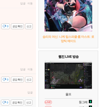
7
리듬 천국 미라클 스타즈
2
답글
이동
8
헤일로: 캠페인 이볼브드
2
감
0
공감 확인
신고
9
캡틴 츠바사 2 월드 파이터즈
승리의 여신: 니케 팀스파클-륨 마스트: 로
망틱 메이드
10
레고 배트맨: 레거시 오브 더 다크 나이트
웹진 LIVE 방송
답글
이동
감
0
공감 확인
신고
답글
울프
둥그레
LIVE
감
0
공감 확인
신고