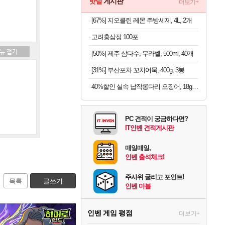
핫딜
게시판
더보기+
[67%] 지오클린 레몬 주방세제, 4L, 2개
고려홍삼정 100포
[50%] 제주 삼다수, 무라벨, 500ml, 40개
[31%] 부산포차 꼬치어묵, 400g, 3봉
40%할인 실속 납작롱다리 오징어, 18g, 10개
PC 견적이 궁금하다면?
IT인벤 견적게시판
매일매일,
인벤 출석체크!
주사위 굴리고 포인트!
목록
글쓰기
인벤 마블
인벤 게임 평점
더보기+