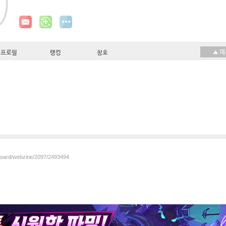
프로필
랭킹
칭호
/board/webzine/2097/2493494