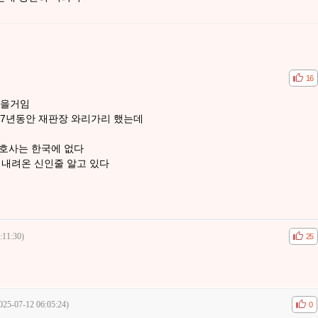
공감
비공
16
있을거임
7년동안 재판장 와리가리 했는데
변호사는 한국에 없다
 내려온 신인줄 알고 있다
:11:30)
공감
비공
25
025-07-12 06:05:24)
공감
비공
0