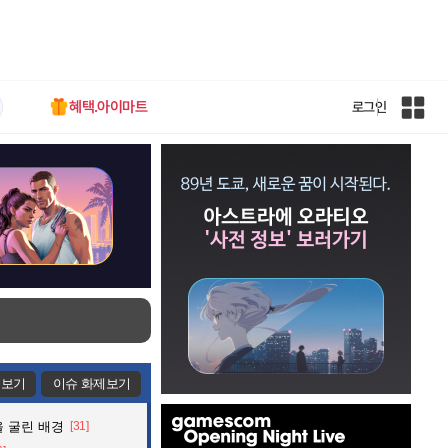
혜택.아이마트
로그인
인
벤
전
체
사
이
트
맵
제보기
이슈 화제보기
인
 굴린 배경
[31]
벤
배