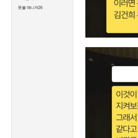
풋볼 매니저26