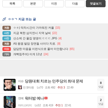
목록
본문
이전
다음
댓글보기
ㅇㅇㄱ 지금 뜨는 글
ㅇㅎ) 막차시간이 가까워진 커플
[15]
계층
지금 북한 삼지연시 지역 날씨
[22]
사진
산소에 간 울집 댕댕이 ㄷㄷㄷ.JPG
[4]
사진
AI) 왕겜 발암 장면들 사이다 치료.
[8]
계층
답답한 마음을 이런식으로 풀어 미안합니다
[65]
이슈
개빡침주의) 이게 12년
[24]
기타
당원대회 치르는 민주당의 최대 문제
이슈
8
댓글
진겟타원
Lv.70
조회 492
추천 3
22:49
워터밤 예나
연예
2
댓글
아이스티이
Lv.32
조회 419
추천 1
22:41