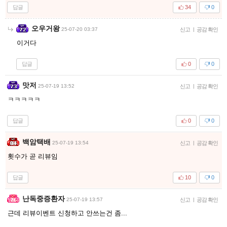
답글
34
0
오우거왕
25-07-20 03:37
신고
|
공감 확인
이거다
답글
0
0
맛저
25-07-19 13:52
신고
|
공감 확인
ㅋㅋㅋㅋㅋ
답글
0
0
백암택배
25-07-19 13:54
신고
|
공감 확인
횟수가 곧 리뷰임
답글
10
0
난독중증환자
25-07-19 13:57
신고
|
공감 확인
근데 리뷰이벤트 신청하고 안쓰는건 좀...