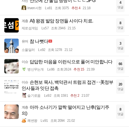
산소에 간 울집 댕댕이 ㄷㄷㄷ.JPG
사진
4
댓글
Inven서현
Lv.81
조회 3375
추천 4
21:18
AI) 왕겜 발암 장면들 사이다 치료.
계층
8
댓글
제로섬게임
Lv.57
조회 2946
21:15
참 나뻣다
유머
3
댓글
소울딜러
Lv.92
조회 1278
21:12
답답한 마음을 이런식으로 풀어 미안합니다
이슈
66
댓글
병신무는개
Lv.86
조회 2624
추천 15
21:09
손현보 목사, 백악관서 트럼프 접견‥美정부
이슈
20
인사들과 잇단 접촉
댓글
슬기로움
Lv.92
조회 1591
추천 2
21:07
아까 소나기가 깔짝 떨어지고 난후(일기주
계층
8
의)
댓글
쾌변왕
Lv.91
조회 2094
21:02