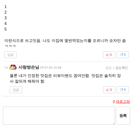
1
2
3
4
5
이런식으로 쓰고잇음. 나도 이집에 몇번먹었는지를 모르니까 숫자만 씀
ㅋㅋㅋ
답글
0
0
사랑방손님
25-07-20 10:46
신고
|
공감 확인
물론 내가 인정한 맛집은 리뷰이벤도 참여안함. 맛집은 솔직히 장
사 잘되게 해줘야 함.
답글
0
0
새로고침
등록