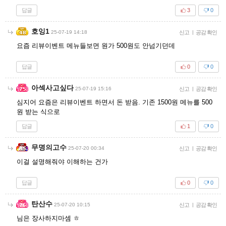
답글
3
0
호잉1
25-07-19 14:18
신고
|
공감 확인
요즘 리뷰이벤트 메뉴들보면 원가 500원도 안넘기던데
답글
0
0
아섹사고싶다
25-07-19 15:16
신고
|
공감 확인
심지어 요즘은 리뷰이벤트 하면서 돈 받음. 기존 1500원 메뉴를 500
원 받는 식으로
답글
1
0
무명의고수
25-07-20 00:34
신고
|
공감 확인
이걸 설명해줘야 이해하는 건가
답글
0
0
탄산수
25-07-20 10:15
신고
|
공감 확인
님은 장사하지마셈 ㅎ