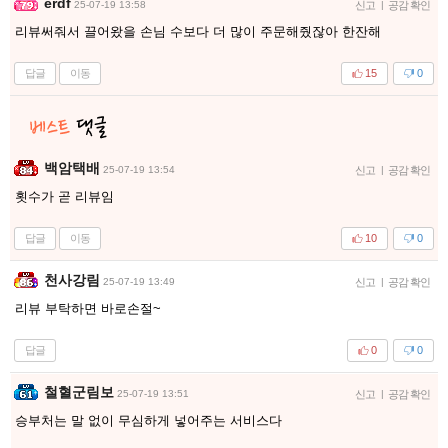
erdf
25-07-19 13:58
신고
|
공감 확인
리뷰써줘서 끌어왔을 손님 수보다 더 많이 주문해줬잖아 한잔해
답글
이동
15
0
백암택배
25-07-19 13:54
신고
|
공감 확인
횟수가 곧 리뷰임
답글
이동
10
0
천사강림
25-07-19 13:49
신고
|
공감 확인
리뷰 부탁하면 바로손절~
답글
0
0
철혈군림보
25-07-19 13:51
신고
|
공감 확인
승부처는 말 없이 무심하게 넣어주는 서비스다