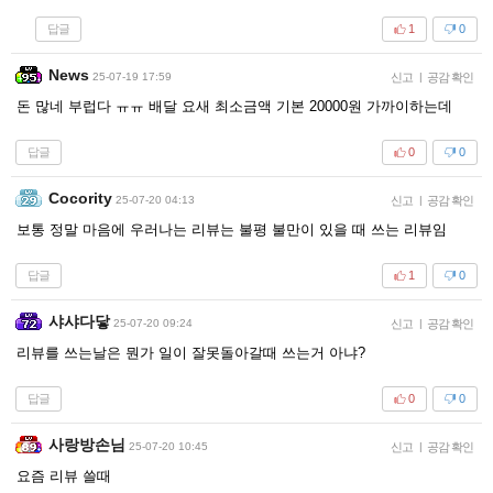
답글
1
0
News
25-07-19 17:59
신고
|
공감 확인
돈 많네 부럽다 ㅠㅠ 배달 요새 최소금액 기본 20000원 가까이하는데
답글
0
0
Cocority
25-07-20 04:13
신고
|
공감 확인
보통 정말 마음에 우러나는 리뷰는 불평 불만이 있을 때 쓰는 리뷰임
답글
1
0
샤샤다닿
25-07-20 09:24
신고
|
공감 확인
리뷰를 쓰는날은 뭔가 일이 잘못돌아갈때 쓰는거 아냐?
답글
0
0
사랑방손님
25-07-20 10:45
신고
|
공감 확인
요즘 리뷰 쓸때