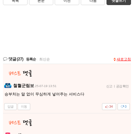
목록
본문
이전
다음
댓글쓰기
댓글
(27)
등록순
|
최신순
새로고침
철혈군림보
25-07-19 13:51
신고
|
공감 확인
승부처는 말 없이 무심하게 넣어주는 서비스다
답글
이동
34
0