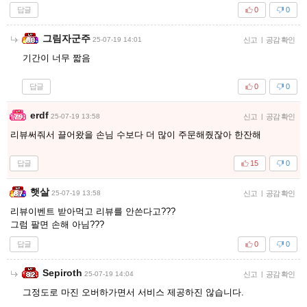
답글
0
0
그림자군주
25-07-19 14:01
신고
|
공감 확인
기간이 너무 짧음
답글
0
0
erdf
25-07-19 13:58
신고
|
공감 확인
리뷰써줘서 끌어왔을 손님 수보다 더 많이 주문해줬잖아 한잔해
답글
15
0
햇살
25-07-19 13:58
신고
|
공감 확인
리뷰이벤트 받아먹고 리뷰를 안쓴다고???
그럼 팔면 손해 아님???
답글
0
0
Sepiroth
25-07-19 14:04
신고
|
공감 확인
그정도로 마진 오버하가면서 서비스 제공하진 않습니다.