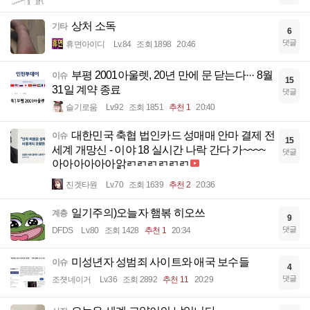
상처 소독
기타
6
댓글
휴면아이디
Lv.84
조회 1898
20:46
부평 2001아울렛, 20년 만에 문 닫는다··· 8월
이슈
15
31일 계약 종료
댓글
슬기로움
Lv.92
조회 1851
추천 1
20:40
대한민국 축협 법인카드 성매매 안마 결제 전
이슈
15
세계 개망신 - 이야 18 실시간 나락 간다 가~~~~
댓글
아아아아아아앍ㄺㄺㄺㄺㄺㄺ
진겟타원
Lv.70
조회 1639
추천 2
20:36
일기주의)오늘자 햄볶 히오쓰
계층
9
댓글
DFDS
Lv.80
조회 1428
추천 1
20:34
미성년자 성범죄 사이트와 애국 보수들
이슈
4
댓글
조졋네이거
Lv.36
조회 2892
추천 11
20:29