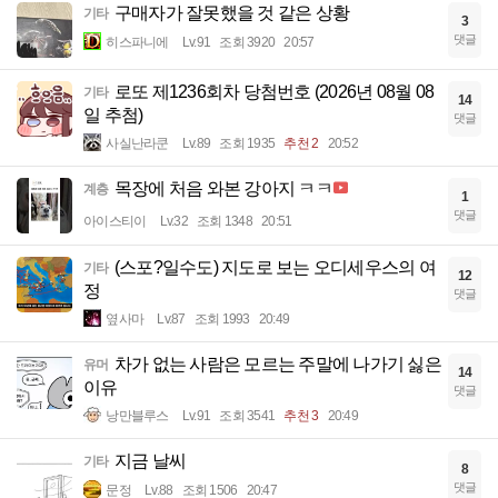
구매자가 잘못했을 것 같은 상황
기타
3
댓글
히스파니에
Lv.91
조회 3920
20:57
로또 제1236회차 당첨번호 (2026년 08월 08
기타
14
일 추첨)
댓글
사실난라쿤
Lv.89
조회 1935
추천 2
20:52
목장에 처음 와본 강아지 ㅋㅋ
계층
1
댓글
아이스티이
Lv.32
조회 1348
20:51
(스포?일수도) 지도로 보는 오디세우스의 여
기타
12
정
댓글
옆사마
Lv.87
조회 1993
20:49
차가 없는 사람은 모르는 주말에 나가기 싫은
유머
14
이유
댓글
낭만블루스
Lv.91
조회 3541
추천 3
20:49
지금 날씨
기타
8
댓글
문정
Lv.88
조회 1506
20:47