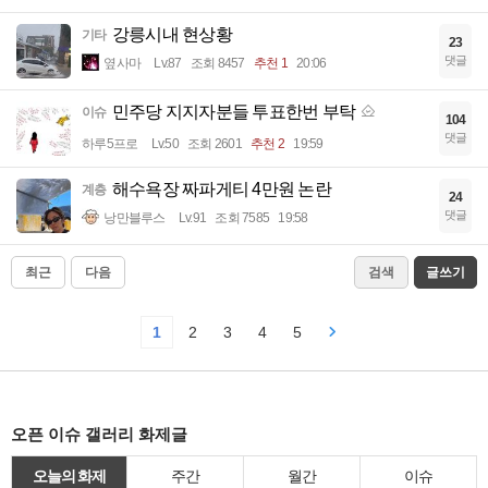
강릉시내 현상황
기타
23
댓글
옆사마
Lv.87
조회 8457
추천 1
20:06
민주당 지지자분들 투표한번 부탁
이슈
104
댓글
하루5프로
Lv.50
조회 2601
추천 2
19:59
해수욕장 짜파게티 4만원 논란
계층
24
댓글
낭만블루스
Lv.91
조회 7585
19:58
최근
다음
검색
글쓰기
1
2
3
4
5
오픈 이슈 갤러리 화제글
오늘의 화제
주간
월간
이슈