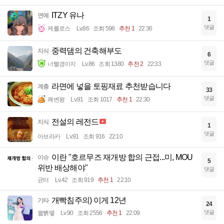
ITZY 유나
연예
1
댓글
케를로스
Lv.86
조회 598
추천 1
22:36
중력댐의 건축해부도
지식
6
댓글
너빨갱이지
Lv.86
조회 1380
추천 2
22:33
라면에 넣을 토핑재료 추천받습니다
계층
33
댓글
쾌변왕
Lv.91
조회 1017
추천 1
22:30
전설의 레전드
지식
1
댓글
아브라카
Lv.91
조회 916
22:10
이란 "호르무즈 재개방 합의 근접...미, MOU
이슈
5
위반 배상해야"
댓글
균터
Lv.42
조회 919
추천 1
22:10
개빡침주의) 이게 12년
기타
24
댓글
꿻뻵뗗
Lv.90
조회 2556
추천 1
22:09