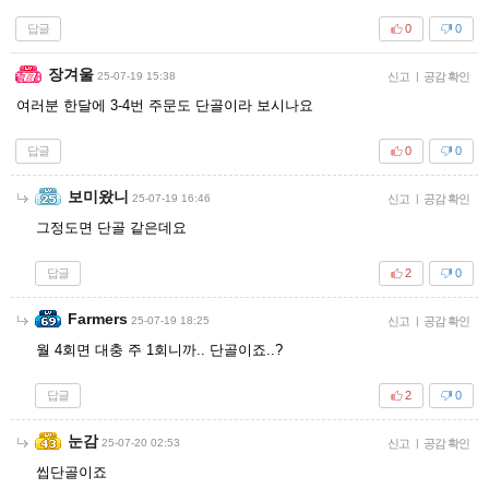
답글
0
0
장겨울
25-07-19 15:38
신고
|
공감 확인
여러분 한달에 3-4번 주문도 단골이라 보시나요
답글
0
0
보미왔니
25-07-19 16:46
신고
|
공감 확인
그정도면 단골 같은데요
답글
2
0
Farmers
25-07-19 18:25
신고
|
공감 확인
월 4회면 대충 주 1회니까.. 단골이죠..?
답글
2
0
눈감
25-07-20 02:53
신고
|
공감 확인
씹단골이죠