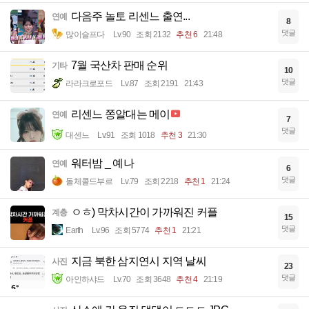
다음주 놀토 리센느 출연...
연예
8
댓글
많이슬프다
Lv.90
조회 2132
추천 6
21:48
7월 국산차 판매 순위
기타
10
댓글
라라크로포드
Lv.87
조회 2191
21:43
리센느 쫑알대는 메이
연예
7
댓글
대센느
Lv.91
조회 1018
추천 3
21:30
워터밤 _ 예나
연예
6
댓글
돌체콜드부르
Lv.79
조회 2218
추천 1
21:24
ㅇㅎ) 막차시간이 가까워진 커플
계층
15
댓글
Earth
Lv.96
조회 5774
추천 1
21:21
지금 북한 삼지연시 지역 날씨
사진
23
댓글
아인하샤드
Lv.70
조회 3648
추천 4
21:19