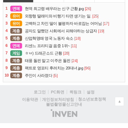
1
연예
[26]
현역 최고령 배우라는 신구 근황.jpg
2
유머
[25]
외향형 딸래미와 비행기 타면 생기는 일.
3
유머
[17]
고백하고 차인 딸이 불평하자 바로잡는 어머님
4
계층
[19]
공자도 말했던 사회에서 피해야하는 상급자
5
계층
[18]
산업혁명때 영국 노동자 숙소
6
연예
[11]
리센느 프리티걸 음중 1위~
7
게임
[28]
ㅎㅂ) 드래곤소드 근황
8
계층
[24]
태풍 돌핀 말고 이주은 돌핀
9
계층
[96]
팩트로 영포티 후려치는 20대녀.jpg
10
계층
[5]
주인이 사라졌다
로그인
PC화면
퀵링크
설정
청소년보호정책
이용약관
개인정보처리방침
▲
불법촬영물신고안내
(주)
인
벤