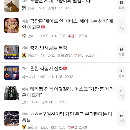
오늘은 세계 고양이의 날입니다
사진
19
댓글
읏큐
Lv.86
조회 1532
20:29
극장판 '메이드 인 어비스: 깨어나는 신비' 메
계층
5
인 예고편
댓글
언데드
Lv.90
조회 1128
추천 1
20:24
총기 난사범들 특징
기타
16
댓글
히스파니에
Lv.91
조회 2937
추천 5
20:20
흔한 짜집기 신화
지식
6
댓글
아브라카
Lv.91
조회 1136
20:12
테라팹 진척 어떻길래...머스크 “가장 큰 제약
이슈
6
은 메모리”
댓글
균터
Lv.42
조회 2102
20:12
ㅇㅎㅂ? 여친이랑 가면 은근 부담된다는 미
유머
19
용실
댓글
풀소유
Lv.86
조회 7155
추천 2
20:08