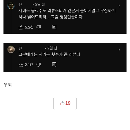
우와
19