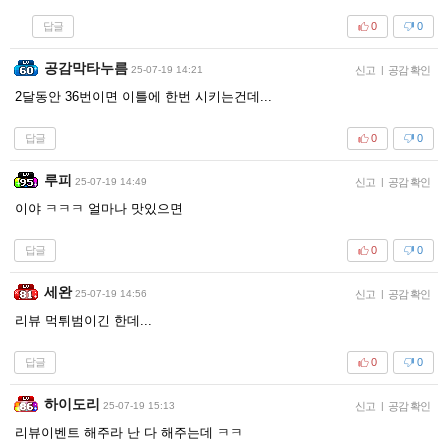
답글
0
0
공감막타누름
25-07-19 14:21
신고
|
공감 확인
2달동안 36번이면 이틀에 한번 시키는건데...
답글
0
0
루피
25-07-19 14:49
신고
|
공감 확인
이야 ㅋㅋㅋ 얼마나 맛있으면
답글
0
0
세완
25-07-19 14:56
신고
|
공감 확인
리뷰 먹튀범이긴 한데...
답글
0
0
하이도리
25-07-19 15:13
신고
|
공감 확인
리뷰이벤트 해주라 난 다 해주는데 ㅋㅋ