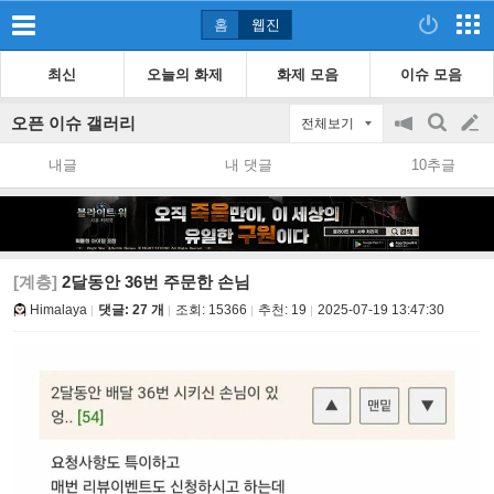
홈
웹진
최신
오늘의 화제
화제 모음
이슈 모음
오픈 이슈 갤러리
전체보기
공
검
글
지
색
내글
내 댓글
10추글
on/off
쓰
기
[계층]
2달동안 36번 주문한 손님
Himalaya
댓글: 27 개
조회:
15366
추천:
19
2025-07-19 13:47:30