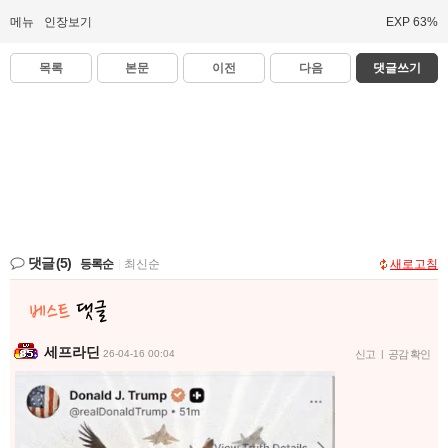
메뉴
인장보기
EXP 63%
목록
본문
이전
다음
댓글쓰기
댓글
(5)
등록순
|
최신순
새로고침
세프라딘
26-04-16 00:04
신고
|
공감 확인