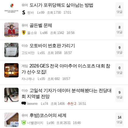
도시가 포위당해도 살아남는 방법
유머
4
댓글
썽바
Lv.89
조회 1730
17:01
골든벨 문제
유머
8
댓글
풀소유
Lv.86
조회 1342
16:58
오토바이 번호판 가리기
이슈
9
댓글
고도비만
Lv.91
조회 1658
16:57
2026 GES 전국 아마추어 이스포츠 대회 참
게임
0
가 선수 모집!
댓글
자나깨나
Lv.35
조회 692
16:57
고일석 기자가 데이터 분석해봤다는 전당대
이슈
9
회 지역별 전망
댓글
Ieewrre
Lv.74
조회 1406
추천 2
16:51
후방)코스어의 세계
유머
14
댓글
너빨갱이지
Lv.86
조회 2631
16:46