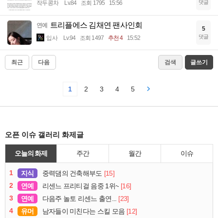
댓글
작두콩차
Lv.84
조회 1795
15:56
트리플에스 김채연 팬사인회
연예
5
댓글
입사
Lv.94
조회 1497
추천 4
15:52
최근
다음
검색
글쓰기
1
2
3
4
5
오픈 이슈 갤러리 화제글
오늘의 화제
주간
월간
이슈
1
지식
[15]
중력댐의 건축해부도
2
연예
[16]
리센느 프리티걸 음중 1위~
3
연예
[23]
다음주 놀토 리센느 출연...
4
유머
[12]
남자들이 미친다는 스킬 모음