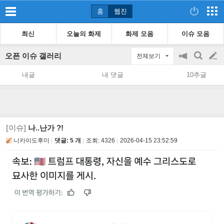
홈
웹진
최신
오늘의 화제
화제 모음
이슈 모음
오픈 이슈 갤러리
전체보기
공
검
글
지
색
내글
내 댓글
10추글
on/off
쓰
기
[이슈]
나..난가 ?!
니카이도후미
댓글: 5 개
조회:
4326
2026-04-15 23:52:59