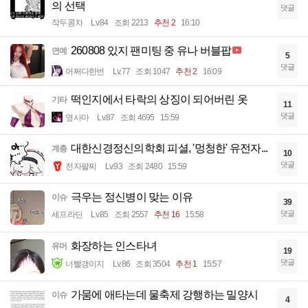
의 선택
댓글
작두콩차
Lv.84
조회 2213
추천 2
16:10
260808 있지 팬미팅 중 유나 버블팝
연예
5
댓글
어쩌다한번
Lv.77
조회 1047
추천 2
16:09
떡인지에서 타락의 상징이 되어버린 옷
기타
11
댓글
옆사마
Lv.87
조회 4695
15:59
대한신경정신의학회 피셜, '멍청한' 유전자...
계층
10
댓글
전자팔찌
Lv.93
조회 2480
15:59
극우는 정신병이 맞는 이유
이슈
39
댓글
세프라딘
Lv.85
조회 2557
추천 16
15:58
화장하는 인스타녀
유머
19
댓글
너빨갱이지
Lv.86
조회 3504
추천 1
15:57
가뭄에 애타는데 물축제 강행하는 밀양시
이슈
4