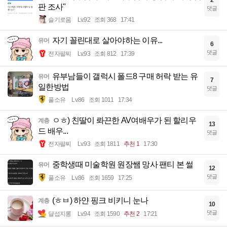
판 조사"
댓글
슬기로움
Lv.92
조회 368
17:41
자기 꼴린대로 살아야하는 이유...
유머
6
댓글
전자팔찌
Lv.93
조회 812
17:39
유부남들이 갤럭시 폴드8 구매 허락 받는 유
유머
7
일한방법
댓글
풀소유
Lv.86
조회 1011
17:34
ㅇㅎ) 친딸이 롸끈한 AV여배우가 된 할리우
계층
13
드 배우...
댓글
전자팔찌
Lv.93
조회 1811
추천 1
17:30
중학생때 미술학원 원장쌤 망사 팬티 본 썰
유머
12
댓글
풀소유
Lv.86
조회 1659
17:25
(ㅎㅂ) 하얀 핑크 비키니 눈나
계층
10
댓글
달섭지롱
Lv.94
조회 1590
추천 2
17:21