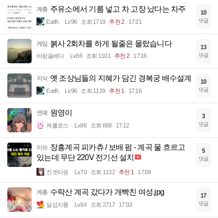
주유소에서 기름 넣고 차 고장 났다는 차주
계층
10
댓글
Earth
Lv.96
조회 1719
추천 2
17:21
붉사 2회차를 하게 될줄은 몰랐습니다
게임
13
댓글
바람을베다
Lv.86
조회 1101
추천 2
17:16
옛 조상님들의 지혜가 담긴 경복궁 배수설계
지식
10
댓글
Earth
Lv.96
조회 1129
추천 1
17:16
원영이
연예
3
댓글
케를로스
Lv.86
조회 668
17:12
장흥계곡 피카츄 / 보배 펌 - 계곡 물 흐르고
이슈
5
있는데 무단 220V 전기선 설치
댓글
진겟타원
Lv.70
조회 1132
추천 1
17:04
수락산 계곡 갔다가 개빡친 여성.jpg
계층
17
댓글
달섭지롱
Lv.94
조회 2717
17:03