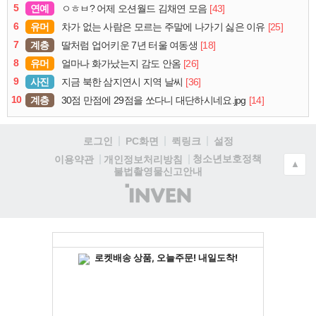
5
연예
[43]
ㅇㅎㅂ? 어제 오션월드 김채연 모음
6
유머
[25]
차가 없는 사람은 모르는 주말에 나가기 싫은 이유
7
계층
[18]
딸처럼 업어키운 7년 터울 여동생
8
유머
[26]
얼마나 화가났는지 감도 안옴
9
사진
[36]
지금 북한 삼지연시 지역 날씨
10
계층
[14]
30점 만점에 29점을 쏘다니 대단하시네요.jpg
로그인
PC화면
퀵링크
설정
청소년보호정책
이용약관
개인정보처리방침
▲
불법촬영물신고안내
(주)
인
벤