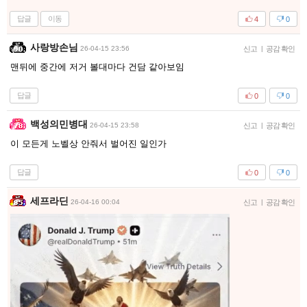
답글
이동
4
0
사랑방손님
26-04-15 23:56
신고
|
공감 확인
맨뒤에 중간에 저거 볼대마다 건담 같아보임
답글
0
0
백성의민병대
26-04-15 23:58
신고
|
공감 확인
이 모든게 노벨상 안줘서 벌어진 일인가
답글
0
0
세프라딘
26-04-16 00:04
신고
|
공감 확인