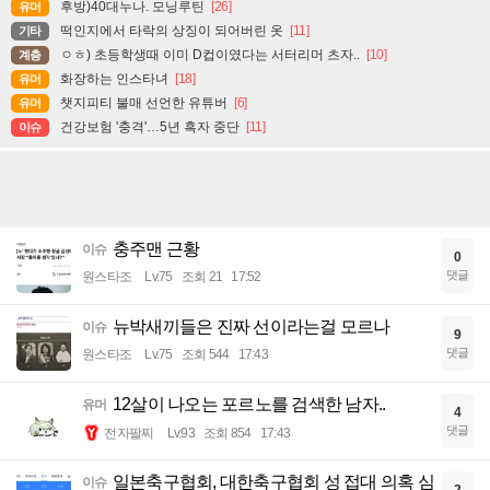
후방)40대누나. 모닝루틴
[26]
유머
떡인지에서 타락의 상징이 되어버린 옷
[11]
기타
ㅇㅎ) 초등학생때 이미 D컵이였다는 서터리머 츠자..
[10]
계층
화장하는 인스타녀
[18]
유머
챗지피티 불매 선언한 유튜버
[6]
유머
건강보험 '충격'…5년 흑자 중단
[11]
이슈
충주맨 근황
이슈
0
댓글
원스타조
Lv.75
조회 21
17:52
뉴박새끼들은 진짜 선이라는걸 모르나
이슈
9
댓글
원스타조
Lv.75
조회 544
17:43
12살이 나오는 포르노를 검색한 남자..
유머
4
댓글
전자팔찌
Lv.93
조회 854
17:43
일본축구협회, 대한축구협회 성 접대 의혹 심
이슈
2