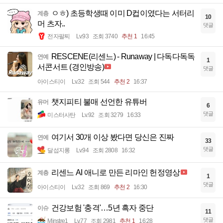
ㅇㅎ) 초등학생때 이미 D컵이였다는 서터리
계층
10
머 츠자..
댓글
전자팔찌
Lv.93
조회 3740
추천 1
16:45
RESCENE(리센느) - Runaway | 다독다독독
연예
1
서콘서트 (경인방송)
댓글
아이스티이
Lv.32
조회 544
추천 2
16:37
챗지피티 불매 선언한 유튜버
유머
6
댓글
미스터사탄
Lv.92
조회 3279
16:33
여기서 30개 이상 봤다면 당신은 진짜
연예
33
댓글
달섭지롱
Lv.94
조회 2808
16:32
리센느 AI 애니로 만든 리마인 헌정영상
계층
1
댓글
아이스티이
Lv.32
조회 869
추천 2
16:30
건강보험 '충격'…5년 흑자 중단
이슈
11
댓글
Minstre1
Lv.77
조회 2981
추천 1
16:28