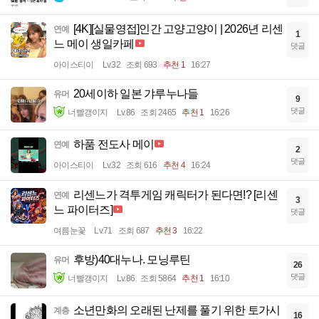
[4K][실물영접]인간 고양고양이 | 2026년 리센
연예
1
느 메이 생일카페
댓글
아이스티이
Lv.32
조회 693
추천 1
16:27
20세이하 일본 갸루누나들
유머
9
댓글
너빨갱이지
Lv.86
조회 2465
추천 1
16:26
하품 전도사 메이
연예
2
댓글
아이스티이
Lv.32
조회 616
추천 4
16:24
리센느가 격투게임 캐릭터가 된다면!? [리센
연예
3
느 파이터즈]
댓글
여름눈꽃
Lv.71
조회 687
추천 3
16:22
후방)40대누나. 모닝루틴
유머
26
댓글
너빨갱이지
Lv.86
조회 5864
추천 1
16:10
소년만화의 오래된 난제를 풀기 위한 토가시
계층
16