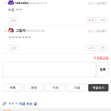
taksaka
26-04-16 01:01
신고
|
공감 확인
미친 ㅋㅋ
답글
0
0
그림자
26-04-16 01:49
신고
|
공감 확인
ㅋㅋㅋㅋㅋㅋㅋ
답글
0
0
새로고침
등록
목록
본문
이전
다음
댓글보기
ㅇㅇㄱ 지금 뜨는 글