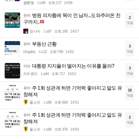
꿻뻵뗗
Lv.90
조회 227
14:58
병원 의자틈에 목이 낀 남자...도와주러온 친
유머
2
구까지..
댓글
옆사마
Lv.87
조회 195
14:57
부동산 근황
유머
3
댓글
Dogdrip
Lv.22
조회 789
14:52
대통령 지지율이 떨어지는 이유를 몰라?
이슈
3
댓글
작두콩차
Lv.84
조회 717
14:52
주 1회 성관계 하면 기억력 좋아지고 말도 유
유머
10
창해져
댓글
풀소유
Lv.86
조회 669
14:51
주 1회 성관계 하면 기억력 좋아지고 말도 유
유머
2
창해져
댓글
풀소유
Lv.86
조회 376
14:50