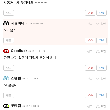
시동거는게 웃기네요 ㅋㅋㅋㅋ
답글
0
0
지융이네
26-05-10 01:00
신고
|
공감 확인
Ai아님?
답글
3
0
Goodluck
26-05-10 01:22
신고
|
공감 확인
완전 새끼 같은데 저렇게 훈련이 되나
답글
0
0
스텐판
26-05-10 06:32
신고
|
공감 확인
AI 같은데
답글
0
0
롯데검
26-05-10 13:02
신고
|
공감 확인