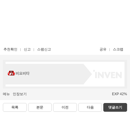
추천확인
신고
스팸신고
공유
스크랩
비요비타
메뉴
인장보기
EXP 42%
목록
본문
이전
다음
댓글쓰기