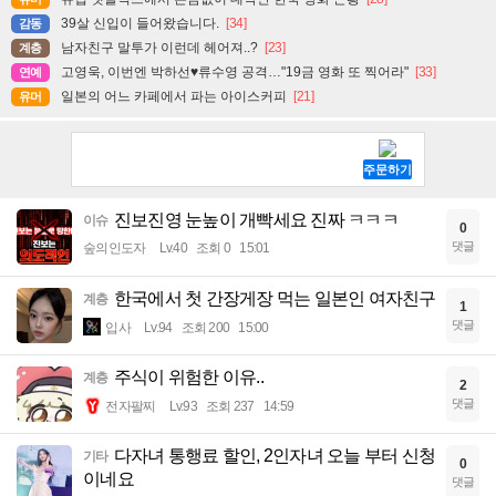
39살 신입이 들어왔습니다.
[34]
감동
남자친구 말투가 이런데 헤어져..?
[23]
계층
고영욱, 이번엔 박하선♥류수영 공격…"19금 영화 또 찍어라"
[33]
연예
일본의 어느 카페에서 파는 아이스커피
[21]
유머
진보진영 눈높이 개빡세요 진짜 ㅋㅋㅋ
이슈
0
댓글
숲의인도자
Lv.40
조회 0
15:01
한국에서 첫 간장게장 먹는 일본인 여자친구
계층
1
댓글
입사
Lv.94
조회 200
15:00
주식이 위험한 이유..
계층
2
댓글
전자팔찌
Lv.93
조회 237
14:59
다자녀 통행료 할인, 2인자녀 오늘 부터 신청
기타
0
이네요
댓글