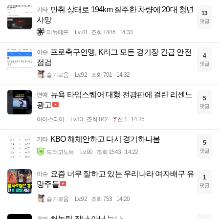
만취 상태로 194km 질주한 차량에 20대 청년
기타
13
사망
댓글
미뉴에뜨
Lv.78
조회 1446
14:33
프로축구연맹, K리그 모든 경기장 긴급 안전
이슈
4
점검
댓글
슬기로움
Lv.92
조회 701
14:32
뉴욕 타임스퀘어 대형 전광판에 걸린 리센느
연예
5
광고
댓글
아이스티이
Lv.33
조회 842
추천 1
14:25
KBO 해체안하고 다시 경기하나봄
기타
5
댓글
드라고노브
Lv.90
조회 1543
14:22
요즘 너무 잘하고 있는 우리나라 여자배구 유
이슈
1
망주들
댓글
슬기로움
Lv.92
조회 753
14:20
혀놀림 장난 아닌 눈나
유머