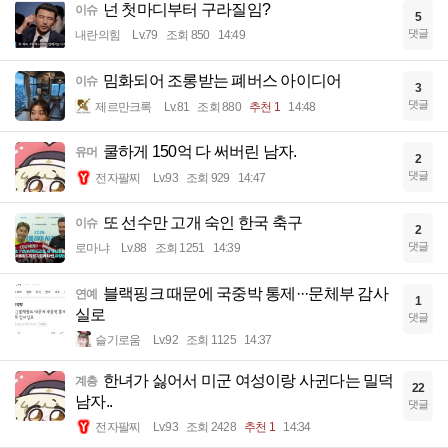
넌 첫마디부터 구라질임?
이슈
5
댓글
내란의힘
Lv.79
조회 850
14:49
밈화되어 조롱받는 폐버스 아이디어
이슈
3
댓글
제르만크록
Lv.81
조회 880
추천 1
14:48
쿨하게 150억 다 써버린 남자.
유머
2
댓글
전자팔찌
Lv.93
조회 929
14:47
또 선수만 고개 숙인 한국 축구
이슈
2
댓글
로마냐
Lv.88
조회 1251
14:39
블랙핑크 때문에 국중박 통제···문체부 감사
연예
1
실로
댓글
슬기로움
Lv.92
조회 1125
14:37
한녀가 싫어서 미군 여성이랑 사귄다는 밀덕
계층
22
남자..
댓글
전자팔찌
Lv.93
조회 2428
추천 1
14:34