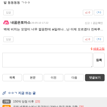
발 동동동동 ㄱㅇㅇ
답글
0
0
내꿈은토마스
26-05-10 17:22
신고
|
공감 확인
벽에 비치는 모양이 너무 깔끔한데 ai일려나...난 이제 모르겠다 진짜루...
답글
0
0
새로고침
등록
목록
본문
이전
다음
댓글보기
ㅇㅇㄱ 지금 뜨는 글
150억 당첨 이후
[23]
기타
유럽 넷플릭스에서 뜬금없이 대박난 한국 영화 근황
[28]
유머