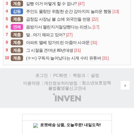
3
계층
[47]
길빵 이거 어떻게 할 수 없나?
4
감동
[13]
주인도 몰랐던 위험한 순간 강아지의 놀라운 행동
5
계층
[22]
곱창집 사장님 불 쇼에 외국인들 반응
6
연예
[17]
음방가서 챌린지거절당했다는 리센느
7
계층
[27]
딸...여기 왜파고 있어?
8
계층
[31]
아파트 엘베 망가뜨린 아줌마 사과문
9
계층
[31]
그 시절을 견뎌낸 80년대생
10
계층
[31]
(ㅎㅂ) 구독자 늘어났다는 시계 수리 유튜버
로그인
PC화면
퀵링크
설정
청소년보호정책
이용약관
개인정보처리방침
▲
불법촬영물신고안내
(주)
인
벤