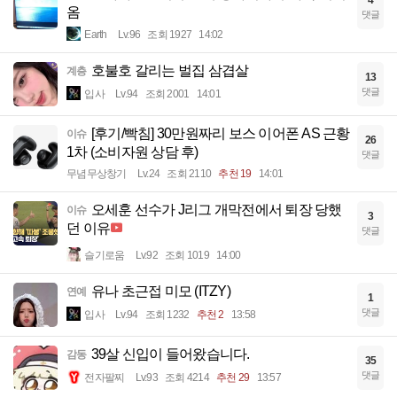
옴
댓글
Earth
Lv.96
조회 1927
14:02
호불호 갈리는 벌집 삼겹살
계층
13
댓글
입사
Lv.94
조회 2001
14:01
[후기/빡침] 30만원짜리 보스 이어폰 AS 근황
이슈
26
1차 (소비자원 상담 후)
댓글
무념무상창기
Lv.24
조회 2110
추천 19
14:01
오세훈 선수가 J리그 개막전에서 퇴장 당했
이슈
3
던 이유
댓글
슬기로움
Lv.92
조회 1019
14:00
유나 초근접 미모 (ITZY)
연예
1
댓글
입사
Lv.94
조회 1232
추천 2
13:58
39살 신입이 들어왔습니다.
감동
35
댓글
전자팔찌
Lv.93
조회 4214
추천 29
13:57