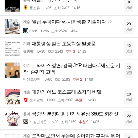
8
댓글
풀소유
Lv.86
조회 2402
14:16
월급 루팡이다 vs 사회생활 기술이다
계층
29
댓글
Earth
Lv.96
조회 2524
14:14
대통령상 받은 초등학생 발명품
기타
12
댓글
꿻뻵뗗
Lv.90
조회 2243
추천 3
14:13
트와이스 정연, 결국 JYP 떠난다.."새로운 시
이슈
12
작" 손편지 고백
댓글
빈센트멧젠
Lv.60
조회 2183
추천 2
14:08
대만의 어느 코스프레 츠자의 비밀.
계층
10
댓글
전자팔찌
Lv.93
조회 2907
추천 1
14:08
국중박 분장대회 반가사유상 360도 회전샷
유머
22
댓글
사실난라쿤
Lv.89
조회 2159
추천 9
14:06
드라마보면서 우는데 강아지가 후다닥 뛰어
계층
4