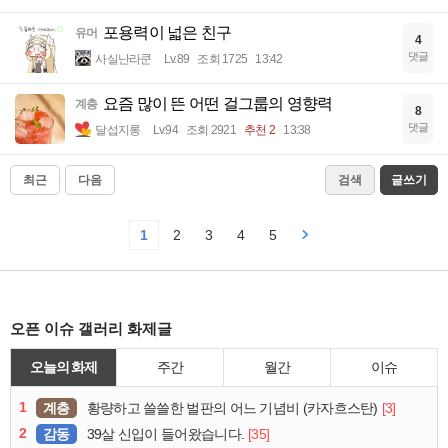
포용력이 넓은 친구
유머
4
댓글
사실난라쿤
Lv.89
조회 1725
13:42
요즘 많이 뜬 어떤 걸그룹의 영향력
계층
8
댓글
달섭지롱
Lv.94
조회 2921
추천 2
13:38
최근
다음
검색
글쓰기
1
2
3
4
5
오픈 이슈 갤러리 화제글
오늘의 화제
주간
월간
이슈
1
계층
[3]
황량하고 쓸쓸한 벌판의 어느 기념비 (카자흐스탄)
2
감동
[35]
39살 신입이 들어왔습니다.