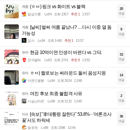
(ㅎㅂ) 핑크 vs 화이트 vs 블랙
계층
20
댓글
달섭지롱
Lv.94
조회 2357
추천 1
13:57
[날씨] 벌써 여름 끝났나? …다시 이중 열 돔
계층
9
가능성
댓글
입사
Lv.94
조회 1440
추천 1
13:57
현금 10억이면 인생이 바뀐다 vs 그닥.
유머
33
댓글
전자팔찌
Lv.93
조회 2741
추천 5
13:52
ㅎㅂ) 짤로보는 써라운드 돌비 음성지원
유머
14
댓글
아몬드봉봉
Lv.84
조회 2624
13:48
여친 후보 최종 불합격 사유
유머
2
댓글
사실난라쿤
Lv.89
조회 3132
13:45
[속보] "李대통령 잘한다" 53.8%···'여론조사
이슈
36
꽃'서도 하락세
댓글
빛로제
Lv.88
조회 1598
13:44