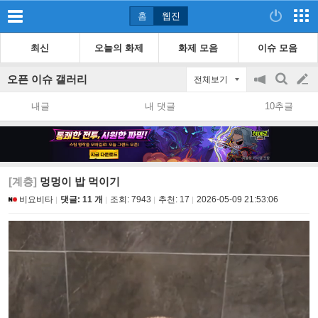
홈
웹진
최신
오늘의 화제
화제 모음
이슈 모음
오픈 이슈 갤러리
전체보기
공
검
글
지
색
내글
내 댓글
10추글
on/off
쓰
기
[계층]
멍멍이 밥 먹이기
비요비타
댓글: 11 개
조회:
7943
추천:
17
2026-05-09 21:53:06