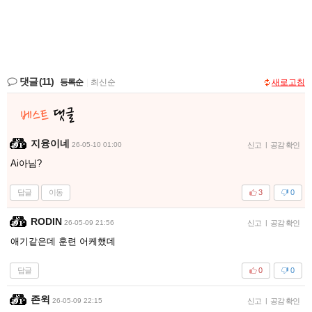
댓글
(11)
등록순
|
최신순
새로고침
지융이네
26-05-10 01:00
신고
|
공감 확인
Ai아님?
답글
이동
3
0
RODIN
26-05-09 21:56
신고
|
공감 확인
애기같은데 훈련 어케했데
답글
0
0
존윅
26-05-09 22:15
신고
|
공감 확인