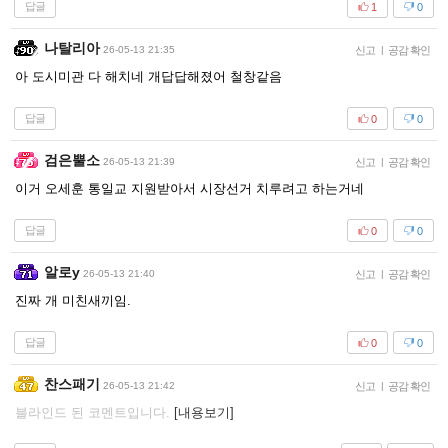
답글
1
0
나탈리아
26-05-13 21:35
신고
|
공감 확인
아 도시미관 다 해치네 개답답해졌어 철창같음
답글
0
0
검은뿔소
26-05-13 21:39
신고
|
공감 확인
이거 오세훈 통일교 지원받아서 시장선거 치루려고 하는거네
답글
0
0
알로y
26-05-13 21:40
신고
|
공감 확인
진짜 개 미친새끼임.
답글
0
0
찬스패기
26-05-13 21:42
신고
|
공감 확인
블라인드 된 코멘트입니다.
[내용보기]