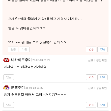
오세훈+세금 40억에 계약+통일교 계열사 얘기하니,
별걸 다 갖다붙인다ㅋㅋㅋ
역시 2찍 펨베는 ㄹㅇ 정신병이 맞다ㅇㅇ
답글
이동
9
0
니카이도후미
26-05-13 21:29
신고
|
공감 확인
마지막으로 해쳐먹는건가봐염
답글
0
0
분홍주디
26-05-13 21:32
신고
|
공감 확인
총기 허용되길 바래서 그러는거지???ㅋㅋㅋ
답글
0
0