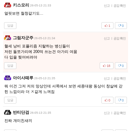
키스모리
26-05-13 21:33
신고
|
공감 확인
얼핏보면 철창같기도...
답글
1
0
그림자군주
26-05-13 21:34
신고
|
공감 확인
혈세 낭비 포퓰리즘 지랄하는 병신들이
저런 돌쪼가리에 200억 쓰는건 아가리 여뭄
다 입을 찢어버려야
답글
18
0
아이사떼루
26-05-13 21:35
신고
|
공감 확인
뭐 이건 그저 저의 망상인데 서쪽에서 보면 세종대왕 동상이 창살에 갇
힌 느낌이라 더 ㅈ같게 느껴짐
답글
0
0
반티단검
26-05-13 21:35
신고
|
공감 확인
진짜 개미친새끼