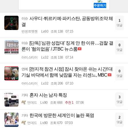
사우디·튀르키예·파키스탄, 공동방위조약 체
이슈
1
결
댓글
빈센트멧젠
Lv.60
조회 138
07:15
[단독] '심판 성접대' 징계 안 한 이유…검찰 결
이슈
0
론이 '혐의없음' / JTBC 뉴스룸
댓글
아이스티이
Lv.32
조회 138
07:14
[전지적 참견 시점] 잠시 찾아온 쉬는 시간! 대
연예
0
기실 바닥에서 함께 낮잠을 자는 리센느, MBC
댓글
아이스티이
Lv.32
조회 206
07:10
혼자 사는 남자 특징
기타
3
댓글
언데드
Lv.90
조회 668
추천 1
07:06
한국에 방문한 세계인이 놀란 폭염
기타
2
댓글
언데드
Lv.90
조회 670
07:03