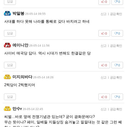
답글
0
0
박말봉
26-05-14 09:55
신고
|
공감 확인
사대를 하다 못해 나라를 통째로 갖다 바치려고 하네
답글
0
0
에이니안
26-05-14 11:56
신고
|
공감 확인
사이비 매국당 답다. 역시 시대가 변해도 한결같은 당
답글
0
0
미지의바다
26-05-14 18:26
신고
|
공감 확인
2찍당이 2찍했지머
답글
0
0
만수r
26-05-14 22:45
신고
|
공감 확인
씨벌...바로 옆에 전쟁기념관 있는데? 굳이 광화문에다?
무슨 뜻이냐? 페미, 일베들 지들상징 숨겨놓고 낄낄대는 것 같은 그런 쎄