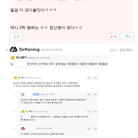
별걸 다 갖다붙인다ㅋㅋㅋ
역시 2찍 펨베는 ㄹㅇ 정신병이 맞다ㅇㅇ
답글
9
0
Softening
26-05-14 00:01
신고
|
공감 확인