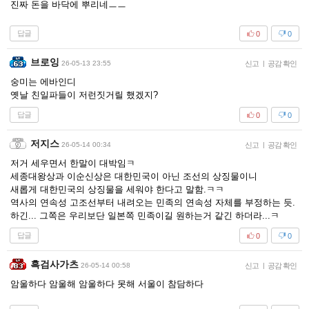
진짜 돈을 바닥에 뿌리네ㅡㅡ
답글
0
0
브로잉
26-05-13 23:55
신고
|
공감 확인
숭미는 에바인디
옛날 친일파들이 저런짓거릴 했겠지?
답글
0
0
저지스
26-05-14 00:34
신고
|
공감 확인
저거 세우면서 한말이 대박임ㅋ
세종대왕상과 이순신상은 대한민국이 아닌 조선의 상징물이니
새롭게 대한민국의 상징물을 세워야 한다고 말함.ㅋㅋ
역사의 연속성 고조선부터 내려오는 민족의 연속성 자체를 부정하는 듯.
하긴... 그쪽은 우리보단 일본쪽 민족이길 원하는거 같긴 하더라...ㅋ
답글
0
0
흑검사가츠
26-05-14 00:58
신고
|
공감 확인
암울하다 암울해 암울하다 못해 서울이 참담하다