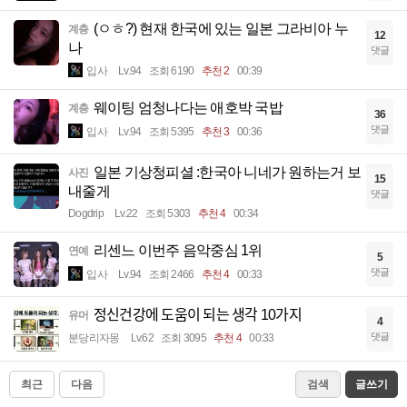
(ㅇㅎ?) 현재 한국에 있는 일본 그라비아 누
계층
12
나
댓글
입사
Lv.94
조회 6190
추천 2
00:39
웨이팅 엄청나다는 애호박 국밥
계층
36
댓글
입사
Lv.94
조회 5395
추천 3
00:36
일본 기상청피셜 :한국아 니네가 원하는거 보
사진
15
내줄게
댓글
Dogdrip
Lv.22
조회 5303
추천 4
00:34
리센느 이번주 음악중심 1위
연예
5
댓글
입사
Lv.94
조회 2466
추천 4
00:33
정신건강에 도움이 되는 생각 10가지
유머
4
댓글
분당리자몽
Lv.62
조회 3095
추천 4
00:33
최근
다음
검색
글쓰기