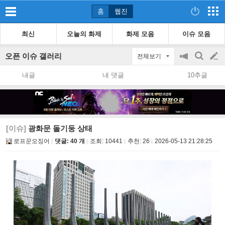
홈
웹진
최신
오늘의 화제
화제 모음
이슈 모음
오픈 이슈 갤러리
전체보기
공
검
글
지
색
내글
내 댓글
10추글
on/off
쓰
기
[이슈]
광화문 돌기둥 상태
로프꾼오징어
댓글: 40 개
조회:
10441
추천:
26
2026-05-13 21:28:25