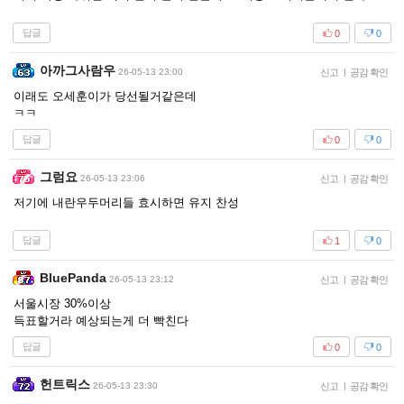
답글
0
0
아까그사람우
26-05-13 23:00
신고
|
공감 확인
이래도 오세훈이가 당선될거같은데
ㅋㅋ
답글
0
0
그럼요
26-05-13 23:06
신고
|
공감 확인
저기에 내란우두머리들 효시하면 유지 찬성
답글
1
0
BluePanda
26-05-13 23:12
신고
|
공감 확인
서울시장 30%이상
득표할거라 예상되는게 더 빡친다
답글
0
0
헌트릭스
26-05-13 23:30
신고
|
공감 확인