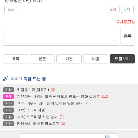
한 느낌은 나만 드냐?
답글
0
0
새로고침
등록
목록
본문
이전
다음
댓글보기
ㅇㅇㄱ 지금 뜨는 글
튀김탈수기(탈유기)
[6]
기타
계유정난 배경의 웹툰 원작으로 만드는 영화 살생부
[12]
연예
ㅇㅎ) 더워서 땀이 많이 났다는 일본 눈나
[2]
기타
ㅇㅎ) 스파이더걸
기타
ㅇㅎ) 스트레칭 하는 눈나
[1]
기타
카레국의 오버 테크놀로지
[2]
기타