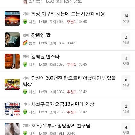
슬기로움
Lv.92
조회 1034
04:21
화성 지구화 하는데 드는 시간과 비용
기타
14
댓글
치킨
Lv.99
조회 3690
추천 1
03:48
장원영 짤
연예
2
댓글
뇸뇸
Lv.85
조회 1894
03:48
강혜원 인스타
연예
1
댓글
치킨
Lv.99
조회 1396
추천 1
03:45
당신이 300년전 왕으로 태어났다면 받았을
기타
8
밥상
댓글
치킨
Lv.99
조회 3094
추천 1
03:42
사설구급차 요금 13년만에 인상
기타
1
댓글
치킨
Lv.99
조회 2188
추천 1
03:42
ㅇㅎ) 유투바 앙밍망씨 친구님
기타
4
댓글
치킨
Lv.99
조회 4911
03:40