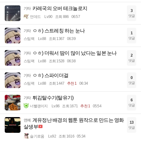
카레국의 오버 테크놀로지
기타
3
댓글
언데드
Lv.90
조회 886
06:57
ㅇㅎ) 스트레칭 하는 눈나
기타
1
댓글
스팀팩
Lv.88
조회 1367
06:39
ㅇㅎ) 더워서 땀이 많이 났다는 일본 눈나
기타
2
댓글
스팀팩
Lv.88
조회 1528
06:38
ㅇㅎ) 스파이더걸
기타
0
댓글
스팀팩
Lv.88
조회 1447
추천 1
06:34
튀김탈수기(탈유기)
기타
6
댓글
너빨갱이지
Lv.86
조회 1671
추천 1
05:54
계유정난 배경의 웹툰 원작으로 만드는 영화
연예
13
살생부
댓글
슬기로움
Lv.92
조회 1616
05:34