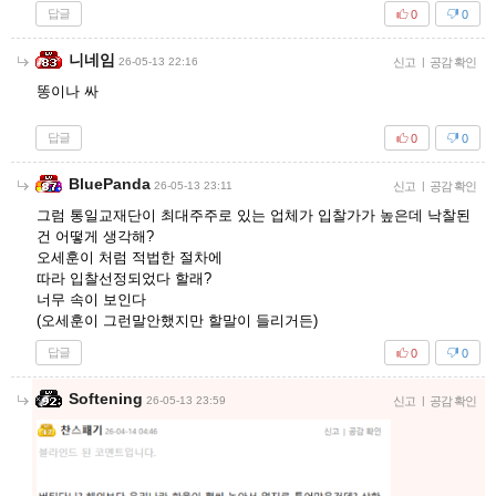
답글
0
0
니네임
26-05-13 22:16
신고
|
공감 확인
똥이나 싸
답글
0
0
BluePanda
26-05-13 23:11
신고
|
공감 확인
그럼 통일교재단이 최대주주로 있는 업체가 입찰가가 높은데 낙찰된
건 어떻게 생각해?
오세훈이 처럼 적법한 절차에
따라 입찰선정되었다 할래?
너무 속이 보인다
(오세훈이 그런말안했지만 할말이 들리거든)
답글
0
0
Softening
26-05-13 23:59
신고
|
공감 확인