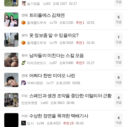
댓글
슬기로움
Lv.92
조회 1167
02:17
트리플에스 김채연
연예
5
댓글
돌체콜드부르
Lv.79
조회 2150
추천 1
02:01
옷 정보좀 알 수 있을까요?
유머
7
댓글
돌체콜드부르
Lv.79
조회 3016
추천 1
01:43
남자들이 미친다는 스킬 모음
유머
3
댓글
라라크로포드
Lv.87
조회 5496
추천 5
01:27
어쩌다 한번 미야오 나린
연예
0
댓글
어쩌다한번
Lv.77
조회 2265
00:58
스페인과 솅겐 조약을 중단한 이탈리아 근황
이슈
4
댓글
빈센트멧젠
Lv.60
조회 3843
00:46
수상한 장면을 목격한 택배기사
이슈
4
댓글
입사
Lv.94
조회 4023
추천 19
00:43