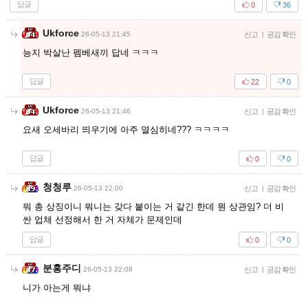
답글
0
36
Ukforce
26-05-13 21:45
신고
|
공감 확인
능지 박살난 펨베새끼 답네 ㅋㅋㅋ
답글
22
0
Ukforce
26-05-13 21:46
신고
|
공감 확인
요새 오세바리 띄우기에 아주 열심히네??? ㅋㅋㅋㅋ
답글
0
0
청청루
26-05-13 22:00
신고
|
공감 확인
뭐 총 상징이니 뭐니는 갖다 붙이는 거 같긴 한데 뭔 상관임? 더 비
싼 업체 선정해서 한 거 자체가 문제인데
답글
0
0
분홍주디
26-05-13 22:08
신고
|
공감 확인
니가 아는게 뭐냐