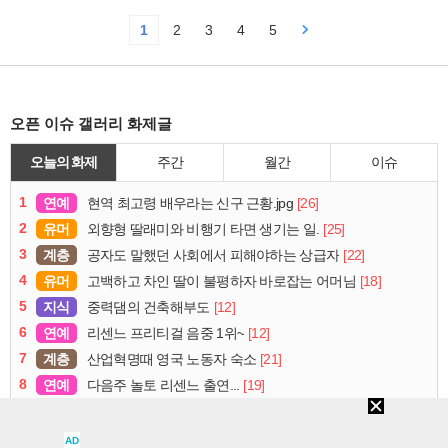
1
2
3
4
5
오픈 이슈 갤러리 화제글
오늘의 화제
주간
월간
이슈
1
연예
[26]
현역 최고령 배우라는 신구 근황.jpg
2
유머
[25]
외향형 딸래미와 비행기 타면 생기는 일.
3
계층
[22]
공자도 말했던 사회에서 피해야하는 상급자
4
유머
[18]
고백하고 차인 딸이 불평하자 바로잡는 어머님
5
지식
[12]
중력댐의 건축해부도
6
연예
[12]
리센느 프리티걸 음중 1위~
7
계층
[21]
산업혁명때 영국 노동자 숙소
8
연예
[19]
다음주 놀토 리센느 출연...
9
유머
[21]
차가 없는 사람은 모르는 주말에 나가기 싫은 이유
10
계층
[25]
태풍 돌핀 말고 이주은 돌핀
AD