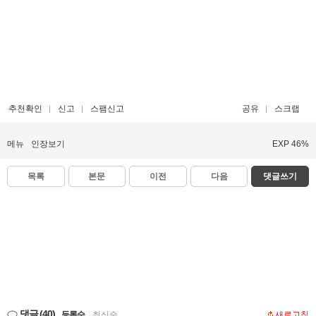
추천확인
신고
스팸신고
공유
스크랩
메뉴
인장보기
EXP 46%
목록
본문
이전
다음
댓글쓰기
댓글
(40)
등록순
|
최신순
새로고침