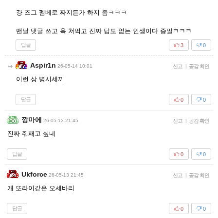
걍 즈그 펨베로 짜지든가 하지 좀ㅋㅋㅋ
맨날 댓글 쓰고 욕 쳐먹고 진짜 답도 없는 인생이다 증말ㅋㅋㅋ
답글
3
0
Aspir1n
26-05-14 10:01
신고
|
공감 확인
이런 상 병시세끼
답글
0
0
깡마에
26-05-13 21:45
신고
|
공감 확인
진짜 줘패고 싶네
답글
0
0
Ukforce
26-05-13 21:45
신고
|
공감 확인
개 또라이같은 오세바리
답글
0
0