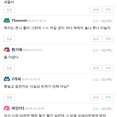
새들아
답글
0
0
Thecrom
26-05-13 22:11
신고
|
공감 확인
취지는 존나 좋아 그런데 ㅅㅂ 저길 굳이 저다 쳐벅아 놓냐 후나 이놈아
답글
0
0
한가득
26-05-13 22:15
신고
|
공감 확인
돌 아깝다
답글
0
0
J개새
26-05-13 22:22
신고
|
공감 확인
똥일교 씹천지는 사실상 반국가 단체 아님?
답글
0
0
파인더1
26-05-13 22:59
신고
|
공감 확인
저거 시장 바뀌면 백퍼 철거 할거 같은데 그 비용 오세이돈에게 받자