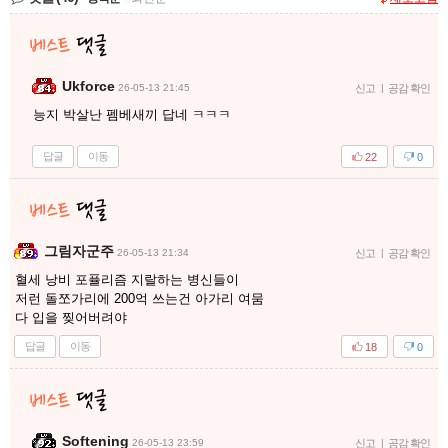
Ukforce
26-05-13 21:45
신고
|
공감 확인
능지 박살난 펨베새끼 답네 ㅋㅋㅋ
답글
이동
22
0
그림자군주
26-05-13 21:34
신고
|
공감 확인
혈세 낭비 포퓰리즘 지랄하는 병신들이
저런 돌쪼가리에 200억 쓰는건 아가리 여뭄
다 입을 찢어버려야
답글
이동
18
0
Softening
26-05-13 23:59
신고
|
공감 확인