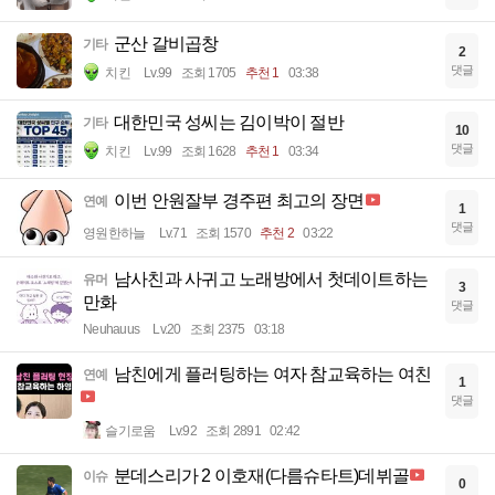
군산 갈비곱창
기타
2
댓글
치킨
Lv.99
조회 1705
추천 1
03:38
대한민국 성씨는 김이박이 절반
기타
10
댓글
치킨
Lv.99
조회 1628
추천 1
03:34
이번 안원잘부 경주편 최고의 장면
연예
1
댓글
영원한하늘
Lv.71
조회 1570
추천 2
03:22
남사친과 사귀고 노래방에서 첫데이트하는
유머
3
만화
댓글
Neuhauus
Lv.20
조회 2375
03:18
남친에게 플러팅하는 여자 참교육하는 여친
연예
1
댓글
슬기로움
Lv.92
조회 2891
02:42
분데스리가 2 이호재(다름슈타트)데뷔골
이슈
0