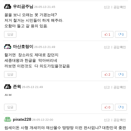
우리곰주님
26-05-13 21:45
신고
|
공감 확인
꼴을 보니 오래는 못 가겠는데?
저거 철거는 시민들이 하게 해주라.
오함마 들고 갈 용의 있음.
답글
1
0
마산호랑이
26-05-13 21:49
신고
|
공감 확인
할거면 장소라도 제대로 잡던지
세종대왕과 한글을 막아버리네
까보면 이런것도 다 의도가있을것같음
답글
2
0
존윅
26-05-13 21:49
신고
|
공감 확인
ㅆㅂ
답글
0
0
pirate228
26-05-13 22:00
신고
|
공감 확인
씹세이돈 사형 개새끼야 재산몰수 땅땅땅 이런 판사없냐? 대한민국 좆판