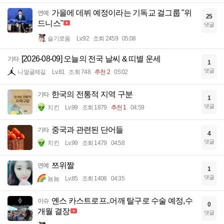
가을에 데뷔 예정이라는 기독교 걸그룹 "위
연예
25
드니스"
댓글
슬기로움
Lv.92
조회 2459
05:08
[2026-08-09] 오늘의 전국 날씨 & 띠별 운세
기타
1
댓글
니얼굴제길
Lv.81
조회 748
추천 2
05:02
한국의 전통적 지역 구분
기타
1
댓글
치킨
Lv.99
조회 1879
추천 1
04:59
중국과 관련된 단어들
기타
4
댓글
치킨
Lv.99
조회 1479
04:58
쯔위짤
연예
1
댓글
뇸뇸
Lv.85
조회 1408
04:35
옌스 카스트로프..어깨 탈구로 수술 예정,수
이슈
0
개월 결장
댓글