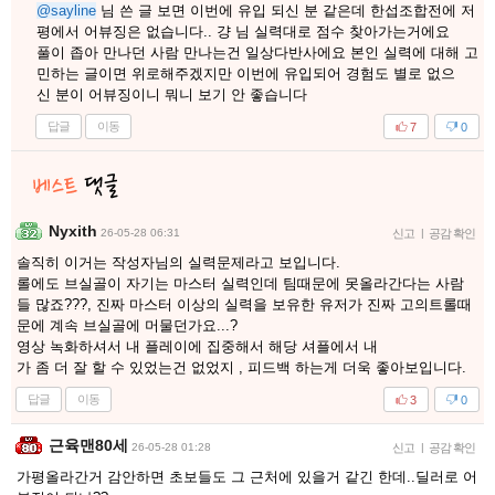
@sayline
님 쓴 글 보면 이번에 유입 되신 분 같은데 한섭조합전에 저
평에서 어뷰징은 없습니다.. 걍 님 실력대로 점수 찾아가는거에요
풀이 좁아 만나던 사람 만나는건 일상다반사에요 본인 실력에 대해 고
민하는 글이면 위로해주겠지만 이번에 유입되어 경험도 별로 없으
신 분이 어뷰징이니 뭐니 보기 안 좋습니다
답글
이동
7
0
Nyxith
26-05-28 06:31
신고
|
공감 확인
솔직히 이거는 작성자님의 실력문제라고 보입니다.
롤에도 브실골이 자기는 마스터 실력인데 팀때문에 못올라간다는 사람
들 많죠???, 진짜 마스터 이상의 실력을 보유한 유저가 진짜 고의트롤때
문에 계속 브실골에 머물던가요...?
영상 녹화하셔서 내 플레이에 집중해서 해당 셔플에서 내
가 좀 더 잘 할 수 있었는건 없었지 , 피드백 하는게 더욱 좋아보입니다.
답글
이동
3
0
근육맨80세
26-05-28 01:28
신고
|
공감 확인
가평올라간거 감안하면 초보들도 그 근처에 있을거 같긴 한데..딜러로 어