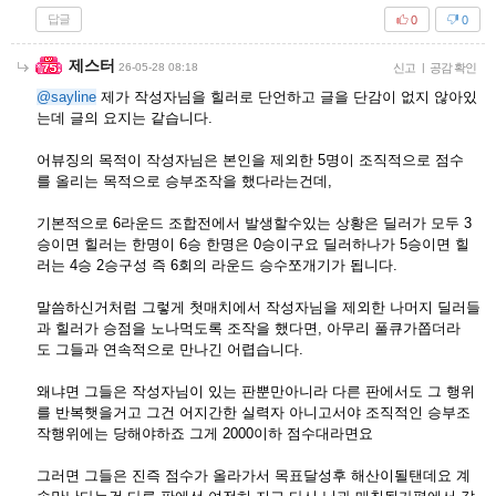
답글
0
0
제스터
26-05-28 08:18
신고
|
공감 확인
@sayline
제가 작성자님을 힐러로 단언하고 글을 단감이 없지 않아있
는데 글의 요지는 같습니다.
어뷰징의 목적이 작성자님은 본인을 제외한 5명이 조직적으로 점수
를 올리는 목적으로 승부조작을 했다라는건데,
기본적으로 6라운드 조합전에서 발생할수있는 상황은 딜러가 모두 3
승이면 힐러는 한명이 6승 한명은 0승이구요 딜러하나가 5승이면 힐
러는 4승 2승구성 즉 6회의 라운드 승수쪼개기가 됩니다.
말씀하신거처럼 그렇게 첫매치에서 작성자님을 제외한 나머지 딜러들
과 힐러가 승점을 노나먹도록 조작을 했다면, 아무리 풀큐가쫍더라
도 그들과 연속적으로 만나긴 어렵습니다.
왜냐면 그들은 작성자님이 있는 판뿐만아니라 다른 판에서도 그 행위
를 반복햇을거고 그건 어지간한 실력자 아니고서야 조직적인 승부조
작행위에는 당해야하죠 그게 2000이하 점수대라면요
그러면 그들은 진즉 점수가 올라가서 목표달성후 해산이될탠데요 계