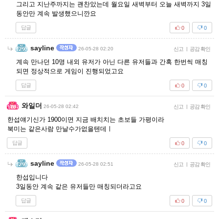
그리고 지난주까지는 괜찬았는데 월요일 새벽부터 오늘 새벽까지 3일
동안만 계속 발생했으니깐요
답글
0
0
sayline
26-05-28 02:20
신고
|
공감 확인
계속 만나던 10명 내외 유저가 아닌 다른 유저들과 간혹 한번씩 매칭
되면 정상적으로 게임이 진행되었고요
답글
0
0
와일더
26-05-28 02:42
신고
|
공감 확인
한섭얘기신가 1900이면 지금 배치치는 초보들 가평이라
북미는 같은사람 만날수가없을텐데ㅣ
답글
0
0
sayline
26-05-28 02:51
신고
|
공감 확인
한섭입니다
3일동안 계속 같은 유저들만 매칭되더라고요
답글
0
0