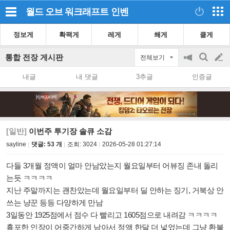
월드 오브 워크래프트
인벤
정보게
확팩게
레게
쐐게
클게
통합 전장 게시판
전체보기
공
검
글
지
색
내글
내 댓글
3추글
인증글
on/off
쓰
기
[일반]
이번주 투기장 솔큐 소감
sayline
댓글: 53 개
조회:
3024
2026-05-28 01:27:14
다들 3개월 정액이 얼마 안남았는지 월요일부터 어뷰징 존내 돌리
는듯 ㅋㅋㅋㅋ
지난 주말까지는 괜찬았는데 월요일부터 딜 안하는 징기, 거북상 안
쓰는 냥꾼 등등 다양하게 만남
3일동안 1925점에서 점수 다 빨리고 1605점으로 내려감 ㅋㅋㅋㅋ
흉포한 인장이 어중간하게 남아서 정액 한달 더 넣었는데 그냥 환불