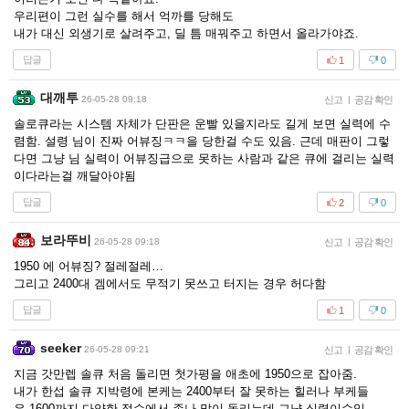
우리편이 그런 실수를 해서 억까를 당해도
내가 대신 외생기로 살려주고, 딜 틈 매꿔주고 하면서 올라가야죠.
답글
1
0
대깨투
26-05-28 09:18
신고
|
공감 확인
솔로큐라는 시스템 자체가 단판은 운빨 있을지라도 길게 보면 실력에 수
렴함. 설령 님이 진짜 어뷰징ㅋㅋ을 당한걸 수도 있음. 근데 매판이 그렇
다면 그냥 님 실력이 어뷰징급으로 못하는 사람과 같은 큐에 걸리는 실력
이다라는걸 깨달아야됨
답글
2
0
보라뚜비
26-05-28 09:18
신고
|
공감 확인
1950 에 어뷰징? 절레절레…
그리고 2400대 겜에서도 무적기 못쓰고 터지는 경우 허다함
답글
1
0
seeker
26-05-28 09:21
신고
|
공감 확인
지금 갓만렙 솔큐 처음 돌리면 첫가평을 애초에 1950으로 잡아줌.
내가 한섭 솔큐 지박령에 본케는 2400부터 잘 못하는 힐러나 부케들
은 1600까지 다양한 점수에서 존나 많이 돌리는데 그냥 실력이슈임.