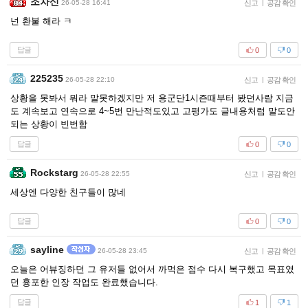
조차신
26-05-28 16:41
신고
|
공감 확인
넌 환불 해라 ㅋ
답글
0
0
225235
26-05-28 22:10
신고
|
공감 확인
상황을 못봐서 뭐라 말못하겠지만 저 용군단1시즌때부터 봤던사람 지금
도 계속보고 연속으로 4~5번 만난적도있고 고평가도 글내용처럼 말도안
되는 상황이 빈번함
답글
0
0
Rockstarg
26-05-28 22:55
신고
|
공감 확인
세상엔 다양한 친구들이 많네
답글
0
0
sayline
26-05-28 23:45
신고
|
공감 확인
오늘은 어뷰징하던 그 유저들 없어서 까먹은 점수 다시 복구했고 목표였
던 흉포한 인장 작업도 완료했습니다.
답글
1
1