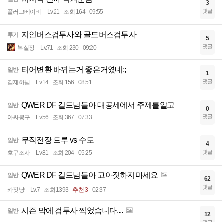
3
댓글
플러그베이비
Lv.21
조회 164
09:55
지인버스검투사와 골드버스검투사
투기
5
댓글
복실장
Lv.71
조회 230
09:20
티어변환 바뀌는거 좋은거였네;;
일반
1
댓글
김제하님
Lv.14
조회 156
08:51
QWER DF 길드님들아 대공세에서 주제를알고
일반
0
댓글
아싸봉구
Lv.56
조회 367
07:33
무작전장 드루 vs 수도
일반
4
댓글
호구조사
Lv.81
조회 204
05:25
QWER DF 길드님들아 고아짓하지마세요
일반
62
댓글
카짓냥
Lv.7
조회 1393
추천 3
02:37
시즌 막에 검투사 찍었습니다....
일반
12