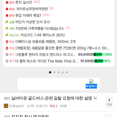
[43]
쫀지 실시간
로아
[5]
라이트닝무한비약관련
SOL
[33]
완갑 이새끼 뭐임?
로아
어딘가 이상한 단서 조사
실팰
[1]
7년만에 가족여행을 다녀왔습니다.
여행
리싱크드 1.06 패치노트 (8/5)
리싱크드
더페이스샵 보들보들 때필링, 300ml, 2개
핫딜
[개별포장] 새콤달콤 쫄깃한 쫄면 7인분(면 200g 7봉+소스 50g 7봉)
핫딜
그랑블루 판타지 리링크 엔드리스 라그나로크 Granblue Fantasy Relink Endless Ragnarok
66,800원
7,000
특가
더 렐릭 퍼스트 가디언 The Relic First Guardian
51,500원
10%
특가
실버타운 골드버스 관련 길탈 요청에 대한 설명
일반
2
댓글
천폭성애자
Lv.79
조회 173
추천 2
10:08
치지직 전사 역겨운점
일반