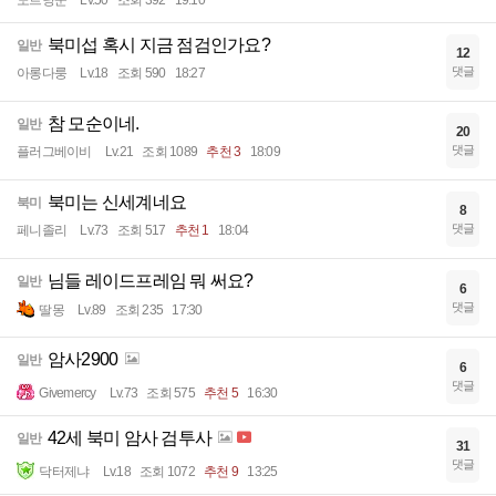
노르냥꾼
Lv.50
조회 392
19:10
북미섭 혹시 지금 점검인가요?
일반
12
댓글
아롱다룽
Lv.18
조회 590
18:27
참 모순이네.
일반
20
댓글
플러그베이비
Lv.21
조회 1089
추천 3
18:09
북미는 신세계네요
북미
8
댓글
페니졸리
Lv.73
조회 517
추천 1
18:04
님들 레이드프레임 뭐 써요?
일반
6
댓글
딸몽
Lv.89
조회 235
17:30
암사2900
일반
6
댓글
Givemercy
Lv.73
조회 575
추천 5
16:30
42세 북미 암사 검투사
일반
31
댓글
닥터제냐
Lv.18
조회 1072
추천 9
13:25