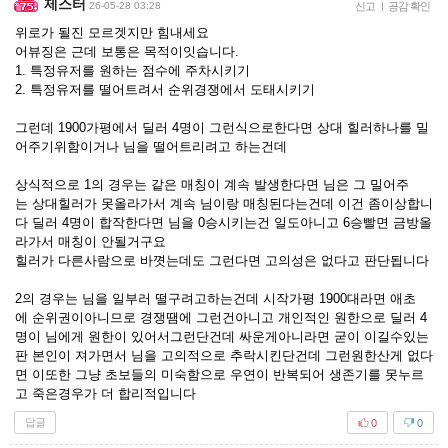
제스터
26-05-28 03:28
신고
|
공감 확인
위로가 될진 모르겟지만 힘내세요
어뷰징은 근데 보통은 목적이잇습니다.
1. 특정유저를 원하는 점수에 주차시키기
2. 특정유저를 떨어트려서 순위경쟁에서 도태시키기
그런데 1900가평에서 딜러 4명이 그런식으로한다면 상대 힐러하나를 밀
어주기위함이거나 님을 떨어트리려고 하는건데
상식적으로 1의 경우는 같은 매칭이 계속 발생한다면 님은 그 밀어주
는 상대힐러가 못올라가서 계속 님이랑 매칭된다는건데 이건 좀이상합니
다 딜러 4명이 합작한다면 님을 0승시키는건 일도아니고 6승빨면 금방올
라가서 매칭이 안될거구요
힐러가 다른사람으로 바꼇는데도 그런다면 고의성은 없다고 판단됩니다
2의 경우는 님을 일부러 떨구려고하는건데 시작가평 1900대라면 애초
에 순위권이아니므로 경쟁땜에 그런건아니고 개인적인 원한으로 딜러 4
명이 님에게 원한이 있어서그런단건데 싸운게아니라면 굳이 이길수있는
판 본인이 져가면서 님을 고의적으로 추락시킨단건데 그런원한산게 없다
면 이또한 그냥 초보들의 미숙함으로 우연이 반복되어 생존기를 못누르
고 죽은경우가 더 합리적입니다
답글
0
0