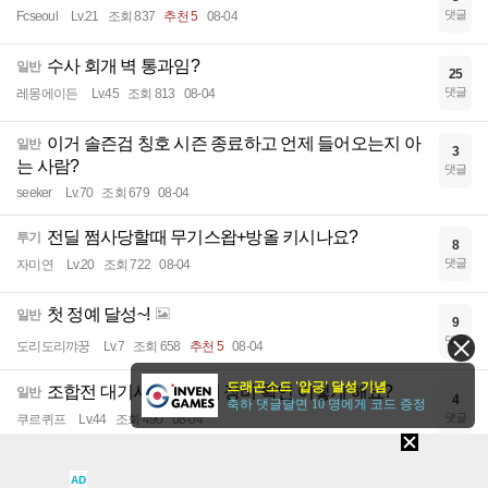
댓글
Fcseoul
Lv.21
조회 837
추천 5
08-04
수사 회개 벽 통과임?
일반
25
댓글
레몽에이든
Lv.45
조회 813
08-04
이거 솔즌검 칭호 시즌 종료하고 언제 들어오는지 아
일반
3
는 사람?
댓글
seeker
Lv.70
조회 679
08-04
전딜 쩜사당할때 무기스왑+방올 키시나요?
투기
8
댓글
자미연
Lv.20
조회 722
08-04
첫 정예 달성~!
일반
9
댓글
도리도리꺄꿍
Lv.7
조회 658
추천 5
08-04
드래곤소드 '압긍' 달성 기념
조합전 대기시간에 상대 장비 확인 어떻게 해요?
일반
4
축하 댓글달면 10 명에게 코드 증정
댓글
쿠르퀴프
Lv.44
조회 490
08-04
초상화 피통 색
일반
4
AD