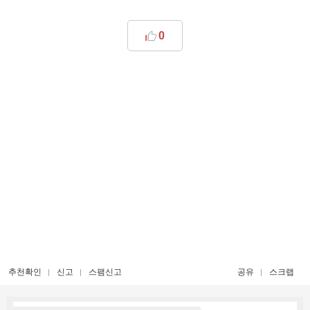
0
추천확인
신고
스팸신고
공유
스크랩