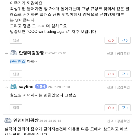
아주기가 되잖아요
최상위권 들어가면 방 2~3개 돌아가는데 그냥 큐싱크 맞춰서 같은 클
래스로 서치하면 클래스 균형 맞춰야되서 양쪽으로 균형있게 대부
분 넣어줍니다
그리고 탱은 그 ㅈㄹ 더 심하구요
방송보면 "OOO wintrading again?" 자주 보입니다
답글
0
0
안영미킹왕짱
26-05-28 05:04
신고
|
공감 확인
@락앤스
아하~
답글
0
0
sayline
26-05-28 05:10
신고
|
공감 확인
월요일 저녁까지는 괜찬았으니 그렇죠
답글
0
0
안영미킹왕짱
26-05-28 03:58
신고
|
공감 확인
실력이 안되어 점수가 떨어지는건데 이유를 다른 곳에서 찾으려고 애쓰
시는군요.. 안타깝습니다