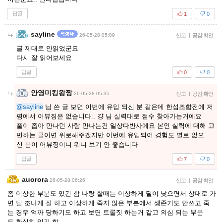
답글
1
0
sayline
26-05-28 05:09
신고
|
공감 확인
글 제대로 안읽었군요
다시 잘 읽어보세요
답글
0
0
안영미킹왕짱
26-05-28 05:35
신고
|
공감 확인
@sayline
님 쓴 글 보면 이번에 유입 되신 분 같은데 한섭조합전에 저
평에서 어뷰징은 없습니다.. 걍 님 실력대로 점수 찾아가는거에요
풀이 좁아 만나던 사람 만나는건 일상다반사에요 본인 실력에 대해 고
민하는 글이면 위로해주겠지만 이번에 유입되어 경험도 별로 없으
신 분이 어뷰징이니 뭐니 보기 안 좋습니다
답글
7
0
auorora
26-05-28 06:26
신고
|
공감 확인
좀 이상한 부분도 있긴 함 나랑 할때는 이상하게 딜이 낮으면서 상대로 가
면 딜 조나게 잘 하고 이상하게 죽지 않은 부분에서 생존기도 안쓰고 죽
는 경우 억까 당하기도 하고 보면 트롤짓 하는거 같고 의심 되는 부분
도 확실히 있긴 함