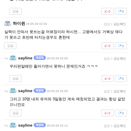
답글
0
0
하이윈
26-05-28 02:03
신고
|
공감 확인
실력이 안되서 못쓰는걸 어뷰징이라 하시면... 고평에서도 거북상 재다
가 못쓰고 초반에 터지는경우도 흔한데
답글
0
0
sayline
26-05-28 02:09
신고
|
공감 확인
우리편일때만 돌아가면서 못하니 문제인거죠 ㅋㅋㅋ
답글
0
0
sayline
26-05-28 02:09
신고
|
공감 확인
그리고 10명 내외 유저와 3일동안 계속 매칭되었고 결과는 항상 같았
으니깐요
답글
0
0
sayline
26-05-28 02:12
신고
|
공감 확인