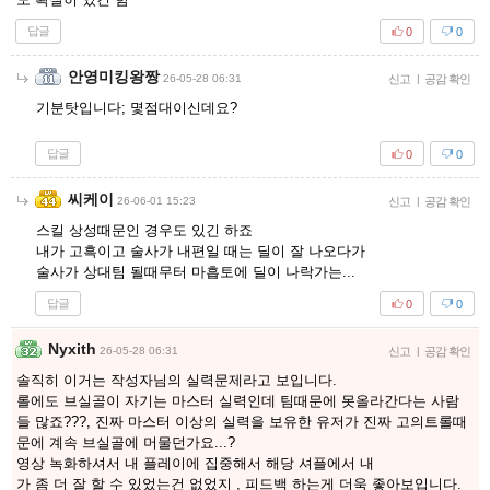
답글
0
0
안영미킹왕짱
26-05-28 06:31
신고
|
공감 확인
기분탓입니다; 몇점대이신데요?
답글
0
0
씨케이
26-06-01 15:23
신고
|
공감 확인
스킬 상성때문인 경우도 있긴 하죠
내가 고흑이고 술사가 내편일 때는 딜이 잘 나오다가
술사가 상대팀 될때무터 마흡토에 딜이 나락가는...
답글
0
0
Nyxith
26-05-28 06:31
신고
|
공감 확인
솔직히 이거는 작성자님의 실력문제라고 보입니다.
롤에도 브실골이 자기는 마스터 실력인데 팀때문에 못올라간다는 사람
들 많죠???, 진짜 마스터 이상의 실력을 보유한 유저가 진짜 고의트롤때
문에 계속 브실골에 머물던가요...?
영상 녹화하셔서 내 플레이에 집중해서 해당 셔플에서 내
가 좀 더 잘 할 수 있었는건 없었지 , 피드백 하는게 더욱 좋아보입니다.