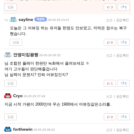
답글
3
0
sayline
26-05-28 23:47
신고
|
공감 확인
오늘은 그 어뷰징 하는 유저들 한명도 안보였고, 까먹은 점수는 복구
했습니다.
답글
0
0
안영미킹왕짱
26-05-28 06:32
신고
|
공감 확인
님 조합전 플레이 한판만 녹화해서 올려보세요 ㅎ
여기 고수들이 판단해줄겁니다
님 실력이 문젠지? 진짜 어뷰징인지?
답글
1
0
Cryo
26-05-28 07:49
신고
|
공감 확인
지금 시작 가평이 2000인데 무슨 1900에서 어뷰징같은소리를..
답글
0
0
forthewin
26-05-28 08:02
신고
|
공감 확인