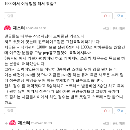
1900에서 어뷰징을 해서 뭐함?
답글
0
0
제스터
26-05-28 08:51
신고
|
공감 확인
댓글들도 대부분 작성자님이 오해한단 의견인데
저도 윗댓에 썻는데 윈트레이드같은 그런목적이라기보다
지금은 시작가평이 1900이므로 실평 0점이나 1000점 이하분들도 많을건
데 이구간 분들중 그냥 pvp흉포탈것이 목적이시라서
3승씩만 해서 기본가평방어만 하고 게이지만 쪼끔씩 채우는걸 목표로 하
는 분들이 더러있습니다.
그래서 실력이있음에도 적당히 3승하면 스겜을 위해 겜을 던지는 데
이는 예전에 pvp를 햇으나 지금은 pve만 하는 유저 혹은 새로운 부캐 딜
러 정복훈장 파밍을 위해 하는 부캐힐러가 될수도있습니다.
괜히 점수 좀 더먹겟다고 6승하려고 스트레스 받을바엔 3승만 하고 혹여
나 괜히 많이 이겨서 점수대가 올라가면 큐만늦게뜨고 그렇게 큐가떠
도 잘하는 사람들사이에서 하면 점수는 별로 못얻고 스트레스만 받으니
까요
답글
0
0
제스터
26-05-28 08:53
신고
|
공감 확인