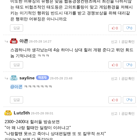
이또한 어뷰징의 유형은 맞음 협동경쟁컨텐츠에서 최선을 다하지않
는 태도 비협조적인 태도등은 고의트롤링이 맞고 게임환경을 저해시
키는 이기적인 행위임 반드시 대가를 받고 경쟁보상을 위해 대리같
은 행위만 어뷰징은 아니니까요
답글
0
0
아콘
26-05-28 14:27
신고
|
공감 확인
스겜하니까 생각났는데 4승 하더니 상대 힐러 개평 준다고 뛰던 회드
놈 기억나네요 ㅋㅋㅋ
답글
0
0
sayline
26-05-28 23:48
신고
|
공감 확인
@아콘
ㅋㅋㅋㅋㅋㅋㅋ
답글
0
0
Lutz5th
26-05-28 09:01
신고
|
공감 확인
2300~2400대 힐러들 방송보면
"아 왜 나랑 할때만 딜량이 이러냐고"
"나랑할땐 못쓰고 죽더니 상대편일땐 또 또 칼무적 쓰지"
이러는거 보면 다 똑같아요.