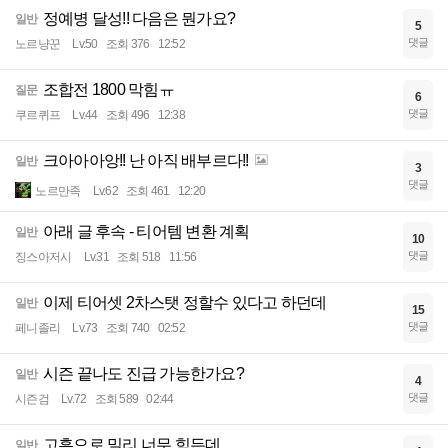
정예병 달성!! 다음은 뭔가요?
일반
5
댓글
노르냥꾼
Lv.50
조회 376
12:52
조합전 1800 막힘ㅠ
질문
6
댓글
쿠르퀴프
Lv.44
조회 496
12:38
크아아아앙!! 난 아직 배부르다!!
일반
3
댓글
노르만족
Lv.62
조회 461
12:20
아래 글 후속 - 티어템 변환 계획
일반
10
댓글
징스아저시
Lv.31
조회 518
11:56
이제 티어셋 2차스탯 정할수 있다고 하던데
일반
15
댓글
페니졸리
Lv.73
조회 740
02:52
시즌 끝나도 진급 가능한가요?
일반
4
댓글
시즌검
Lv.72
조회 589
02:44
고흑으로 밀리 너무 힘든데
일반