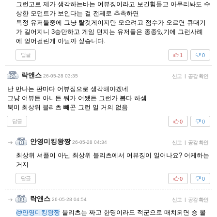
그런고로 제가 생각하는바는 어뷰징이라고 보긴힘들고 아무리봐도 수
상한 모먼트가 보인다는 걸 전제로 추측하면
특정 유저들중에 그냥 탈것게이지만 모으려고 점수가 오르면 큐대기
가 길어지니 3승만하고 게임 던지는 유저들은 종종있기에 그런사례
에 얻어걸린게 아닐까 싶습니다.
답글
1
0
락앤스
26-05-28 03:35
신고
|
공감 확인
난 만나는 판마다 어뷰징으로 생각해야겠네
그냥 어뷰든 아니든 뭐가 어쨌든 그런가 봅다 하셈
북미 최상위 블리츠 빼곤 그런 일 거의 없음
답글
0
0
안영미킹왕짱
26-05-28 04:34
신고
|
공감 확인
최상위 셔플이 아닌 최상위 블리츠에서 어뷰징이 일어나요? 어케하는
거지
답글
0
0
락앤스
26-05-28 04:54
신고
|
공감 확인
@안영미킹왕짱
블리츠는 짜고 한명이라도 적군으로 매치되면 승 몰