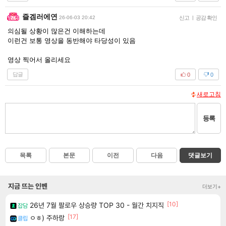
즐겜러에연
26-06-03 20:42
신고
|
공감 확인
의심될 상황이 많은건 이해하는데
이런건 보통 영상을 동반해야 타당성이 있음
영상 찍어서 올리세요
답글
0
0
새로고침
등록
목록
본문
이전
다음
댓글보기
지금 뜨는 인벤
더보기+
[10]
26년 7월 팔로우 상승량 TOP 30 - 월간 치지직
잡담
[17]
ㅇㅎ) 주하랑
클립