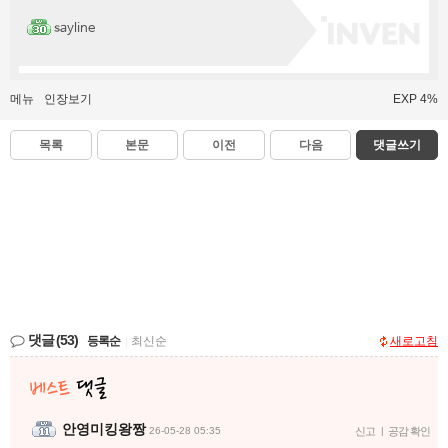
sayline
메뉴
인장보기
EXP 4%
목록
본문
이전
다음
댓글쓰기
댓글
(53)
등록순
|
최신순
새로고침
안영미킹왕짱
26-05-28 05:35
신고
|
공감 확인