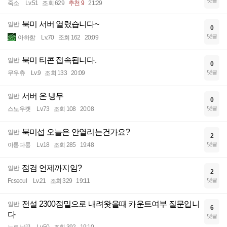
댓글
죽소
Lv.51
조회 629
추천 9
21:29
북미 서버 열렸습니다~
일반
0
댓글
아하함
Lv.70
조회 162
20:09
북미 티콘 접속됩니다.
일반
0
댓글
무우츄
Lv.9
조회 133
20:09
서버 온 냉무
일반
0
댓글
스노우캣
Lv.73
조회 108
20:08
북미섭 오늘은 안열리는건가요?
일반
2
댓글
아롱다룽
Lv.18
조회 285
19:48
점검 언제까지임?
일반
2
댓글
Fcseoul
Lv.21
조회 329
19:11
전설 2300점밑으로 내려왓을때 카운트여부 질문입니
일반
6
다
댓글