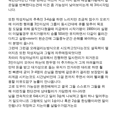
속만난다는건 다른 판에선 여전히 지고 다시 님과 매칭될가평에서 같
은일을 반복한다는건데 이건 좀 가능성이 낮아보이는게 제 3자시각입
니다.
또한 작성자님의 추측인 3-4승을 하면 느리지만 조금씩 점수가 오르기
에 이러한 행위를 3인이상의 그룹이 동시간대에 큐를 맞추어 목표
점 도달을 위해 움직인다쳤을때 지금에야 시작가평이 1900이라 실평
이 미달될경우 유지가평까지 승률 50퍼만 유지하면서 다같이 올라간
다치고 실평=mmr이 된순간에 그들중누군간 손해를 봐야하는 시점
이 분명이 옵니다.
그런데 그런걸 오래걸리는방식으로 시도하고잇다는것도 설득력이 떨
어지죠 또한 작성자님과 그렇게 자주매칭되엇다면
차라리 작성자님까지 섭외해서 진행하면 일사천리가 되거든요
3인이상이 모여서 하는데 한두명 더 추가하는거 그게 어려울까요
만약 돈을 받고 대가성으로 돕는 유저가 낀거라면 대리로 하면 훨
씬 빠른데 굳이 3~4명의 손님을 한방에 같은큐가 걸리란 보장없이 돌
리게끔 시키는것도 시간낭비인데 그걸 돈까지 주면서 여러 헬퍼를 차
용할 이유도없구 능률이 안나옵니다.
고로 도우미 가능성은 완전배제이고 결국 그들 스스로가 그들을 위
해 이런짓을 한단건데 상대힐러가 가담한게 아니라면
님을 연속적으로 6패시키고 딜러 3승씩 나눠먹고 힐러 하나 밀어주는
거 일도아니죠 그럼에도 님이 1승이나 혹은 2승을 한상황이라면 말이
안됩니다 작정하고 지는이를 살릴수가없거는요