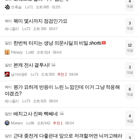
4
댓글
전흑술
Lv.71
조회 685
01:05
북미 몇시까지 점검인가요
북미
3
댓글
페니졸리
Lv.73
조회 356
00:47
한번씩 터지는 생냥 의문사딜의 비밀.shorts
일반
12
댓글
Primary
Lv.90
조회 814
08-04
본캐 전사 결투사!
일반
3
댓글
날아라용8
Lv.71
조회 595
추천 2
08-04
뭔가 묘하게 반응이 느린 느낌인데 이거 그냥 적응해
북미
6
야겠죠?
댓글
페니졸리
Lv.73
조회 625
08-04
배치고사 진짜 빡쎄네
일반
4
댓글
Muruen
Lv.86
조회 942
추천 1
08-04
근대 좆전게 다좋은대 앞으로 저격할꺼면 닉까고해라
일반
3