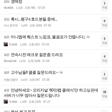
경매장
잡담
1
댓글
dkzktldk
Lv.16
조회 981
07-29
혹시...펭구s 호드분들 중에...
잡담
0
댓글
아스준무천
Lv.40
조회 1048
07-29
미니맵에 퀘스트 느낌표, 물음표가 안뜹니다;;
질문
5
댓글
박뽀삐
Lv.50
조회 823
07-29
연속시전 매크로 질문좀 드려요
질문
4
댓글
Bloodyhell
Lv.31
조회 1006
07-28
고수님들!! 클클 질문드려요~
질문
1
댓글
바람난왕자
Lv.16
조회 947
07-28
안녕하세요~ 오리지널 ‘60만렙 클래식’만 하고싶은데
질문
18
서버가 너무 많아서 질문드립니다
댓글
박뽀삐
Lv.50
조회 2291
07-27
불성 복귀 질문
잡담