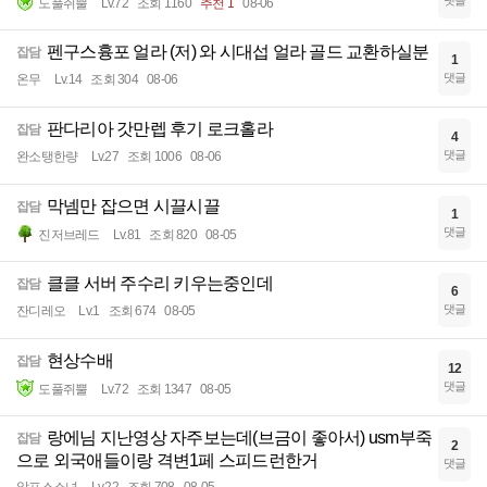
도풀쥐뿔
Lv.72
조회 1160
추천 1
08-06
펜구스흉포 얼라 (저) 와 시대섭 얼라 골드 교환하실분
잡담
1
댓글
온무
Lv.14
조회 304
08-06
판다리아 갓만렙 후기 로크홀라
잡담
4
댓글
완소탱한량
Lv.27
조회 1006
08-06
막넴만 잡으면 시끌시끌
잡담
1
댓글
진저브레드
Lv.81
조회 820
08-05
클클 서버 주수리 키우는중인데
잡담
6
댓글
잔디레오
Lv.1
조회 674
08-05
현상수배
잡담
12
댓글
도풀쥐뿔
Lv.72
조회 1347
08-05
랑에님 지난영상 자주보는데(브금이 좋아서) usm부죽
잡담
2
으로 외국애들이랑 격변1페 스피드런한거
댓글
알프스소녀
Lv.22
조회 708
08-05