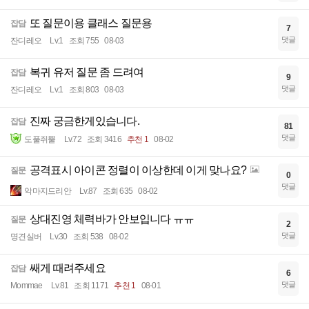
또 질문이용 클래스 질문용
잡담
7
댓글
잔디레오
Lv.1
조회 755
08-03
복귀 유저 질문 좀 드려여
잡담
9
댓글
잔디레오
Lv.1
조회 803
08-03
진짜 궁금한게있습니다.
잡담
81
댓글
도풀쥐뿔
Lv.72
조회 3416
추천 1
08-02
공격표시 아이콘 정렬이 이상한데 이게 맞나요?
질문
0
댓글
악마지드리안
Lv.87
조회 635
08-02
상대진영 체력바가 안보입니다 ㅠㅠ
질문
2
댓글
명견실버
Lv.30
조회 538
08-02
쌔게 때려주세요
잡담
6
댓글
Mommae
Lv.81
조회 1171
추천 1
08-01