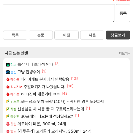
등록
목록
본문
이전
다음
댓글보기
지금 뜨는 인벤
더보기+
[2]
룩삼 니니 초대석 안내
정보
[3]
그냥 안녕수야
클립
[135]
파리바게트 본사에서 연락왔음
메이플
[16]
주말패키지가 나왔읍니다.
리니지M
[48]
ㅇㅂ)진짜 개웃기네 ㅋㅋ
메이플
모든 성소 위치 공략 (40개) - 귀환한 영혼 도전과제
비스트
[1]
선생님들 차 시동 끌 때 꾸르륵소리나는데
차벤
[1]
60프레임 나오는데 정상일까요?
레퀴엠
게토레이 레몬, 300ml, 24개
핫딜
[하루특가] 코카콜라 오리지널, 350ml, 24개
핫딜