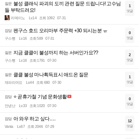
불성 클래식 파괴의 도끼 관련 질문 드립니다! 고수님
질문
1
들 부탁드려요!
댓글
리메이노
Lv.14
조회 1092
07-31
펜구스 호드 오리마부 주문력 +30 되시는분 ㅠ
잡담
0
댓글
구스뻥
Lv.16
조회 589
07-31
지금 클클이 불성까지 하는 서버인가요??
질문
2
댓글
구스뻥
Lv.16
조회 1791
07-30
클클 불성 마나획득표시 애드온 질문
질문
1
댓글
재파리여요
Lv.44
조회 680
07-30
⭐ 곧휴가철 기념 문화생활
잡담
0
댓글
안녕난
Lv.33
조회 1020
07-30
아 와우 하고 싶다….
잡담
12
댓글
Vania
Lv.67
조회 2046
07-29