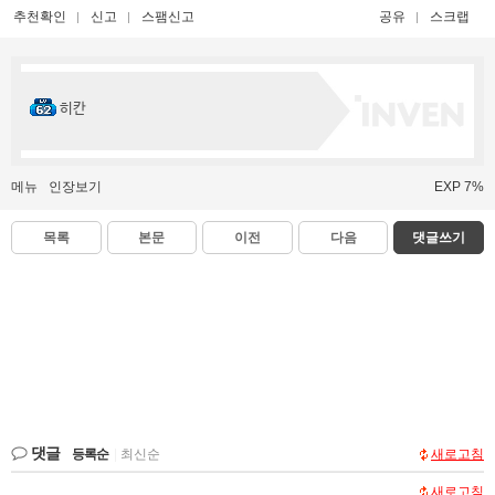
추천확인
신고
스팸신고
공유
스크랩
히칸
메뉴
인장보기
EXP 7%
목록
본문
이전
다음
댓글쓰기
댓글
등록순
|
최신순
새로고침
새로고침