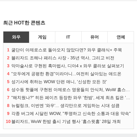
최근 HOT한 콘텐츠
와우
게임
IT
유머
연예
1
굴단이 아제로스로 돌아오지 않았다면? 와우 클래식+ 주목
2
블리자드 조해나 패리스 사장 - 35년 역사, 그리고 비전
3
악마술사로 구현된 흑마법사, 디아4 x 와우 콜라보 살펴보기
4
"모두에게 공평한 환경"이라더니...여전히 살아있는 애드온
5
성기사에 취하는 WOW 단편 애니, '신성한 모든 것'
6
성수동 핫플에 구현된 아제로스 영웅들의 안식처, WoW 홈스윗홈
7
"해치웠나?" 히든 페이즈 등장한 와우 '한밤', 세계 최초 킬은 '팀 리퀴드'
8
뉴럴링크, 이번엔 '와우'... 생각만으로 게임하는 시대 성큼
9
각종 버그에 시달린 WOW, "투명하고 신속한 소통과 대응 약속"
10
블리자드, WoW 한밤 출시 기념 행사 '홈스윗홈' 28일 개최