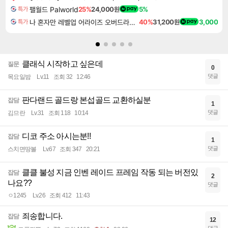
팰월드 Palworld
25%
24,000원
5%
특가
나 혼자만 레벨업 어라이즈 오버드라이브 디럭스 에디션 Solo Leveling Arise Overdrive Deluxe Edition
40%
31,200원
3,000
특가
클래식 시작하고 싶은데
질문
0
댓글
목요일밤
Lv.11
조회 32
12:46
판다랜드 골드랑 본섭골드 교환하실분
잡담
1
댓글
김므란
Lv.31
조회 118
10:14
디코 주소 아시는분!!
잡담
1
댓글
스치면땅볼
Lv.67
조회 347
20:21
클클 불성 지금 인벤 레이드 프레임 작동 되는 버전있
잡담
2
나요??
댓글
ㅇ1245
Lv.26
조회 412
11:43
죄송합니다.
잡담
12
댓글