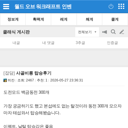
월드 오브 워크래프트
인벤
정보게
확팩게
레게
쐐게
클게
클래식 게시판
전체보기
공
검
글
지
색
내글
내 댓글
3추글
인증글
on/off
쓰
기
[잡담]
사골비룡 탑승후기
히칸
조회:
2467
추천:
1
2026-05-27 23:36:31
도전모드 백금동전 300개
가장 궁금하기도 했고 본섭에도 없는 탈것이라 동전 300개 모으자
마자 테섭와서 탑승해봤습니다.
이펙트, 날탈 탑승감은 좋음