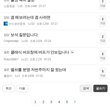
7
댓글
신동동동
Lv.6
조회 1448
07-27
겜 해보려는데 겜 사려면
잡담
2
댓글
아드로핀중독
Lv.53
조회 1259
07-27
보석 질문입니다
잡담
2
댓글
Chlgndmlqlc
Lv.26
조회 1018
07-26
클래식 버프창에 버프가 안보입니다
질문
2
댓글
Pixiv100907
Lv.13
조회 1170
07-25
엘브를 분명 저번주까지 잘 썼는데
질문
5
댓글
웰컴마
Lv.3
조회 1408
07-25
최근
다음
검색
글쓰기
1
2
3
4
5