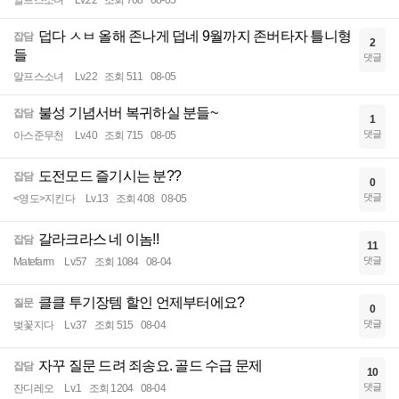
덥다 ㅅㅂ 올해 존나게 덥네 9월까지 존버타자 틀니형
잡담
2
들
댓글
알프스소녀
Lv.22
조회 511
08-05
불성 기념서버 복귀하실 분들~
잡담
1
댓글
아스준무천
Lv.40
조회 715
08-05
도전모드 즐기시는 분??
잡담
0
댓글
<영도>지킨다
Lv.13
조회 408
08-05
갈라크라스 네 이놈!!
잡담
11
댓글
Matefarm
Lv.57
조회 1084
08-04
클클 투기장템 할인 언제부터에요?
질문
0
댓글
벚꽃지다
Lv.37
조회 515
08-04
자꾸 질문 드려 죄송요. 골드 수급 문제
잡담
10
댓글
잔디레오
Lv.1
조회 1204
08-04