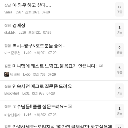
아 와우 하고 싶다….
잡담
12
댓글
Vania
Lv.67
조회 1971
07-29
경매장
잡담
1
댓글
dkzktldk
Lv.16
조회 921
07-29
혹시...펭구s 호드분들 중에...
잡담
0
댓글
아스준무천
Lv.40
조회 991
07-29
미니맵에 퀘스트 느낌표, 물음표가 안뜹니다;;
질문
5
댓글
박뽀삐
Lv.50
조회 769
07-29
연속시전 매크로 질문좀 드려요
질문
4
댓글
Bloodyhell
Lv.31
조회 938
07-28
고수님들!! 클클 질문드려요~
질문
1
댓글
바람난왕자
Lv.16
조회 892
07-28
안녕하세요~ 오리지널 ‘60만렙 클래식’만 하고싶은데
질문