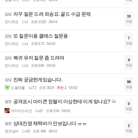
벚꽃지다
Lv.37
조회 415
08-04
자꾸 질문 드려 죄송요. 골드 수급 문제
잡담
10
댓글
잔디레오
Lv.1
조회 1020
08-04
또 질문이용 클래스 질문용
잡담
7
댓글
잔디레오
Lv.1
조회 673
08-03
복귀 유저 질문 좀 드려여
잡담
9
댓글
잔디레오
Lv.1
조회 680
08-03
진짜 궁금한게있습니다.
잡담
98
댓글
도풀쥐뿔
Lv.72
조회 3025
추천 1
08-02
공격표시 아이콘 정렬이 이상한데 이게 맞나요?
질문
0
댓글
악마지드리안
Lv.87
조회 556
08-02
상대진영 체력바가 안보입니다 ㅠㅠ
질문
2
댓글
명견실버
Lv.30
조회 468
08-02