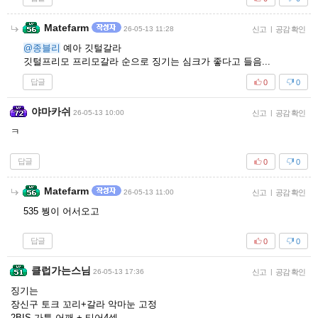
Matefarm
26-05-13 11:28
신고
|
공감 확인
@종블리
예아 깃털갈라
깃털프리모 프리모갈라 순으로 징기는 심크가 좋다고 들음...
답글
0
0
야마카쉬
26-05-13 10:00
신고
|
공감 확인
ㅋ
답글
0
0
Matefarm
26-05-13 11:00
신고
|
공감 확인
535 붱이 어서오고
답글
0
0
클럽가는스님
26-05-13 17:36
신고
|
공감 확인
징기는
장신구 토크 꼬리+갈라 악마눈 고정
2BIS 가특 어깨 + 티어4셋