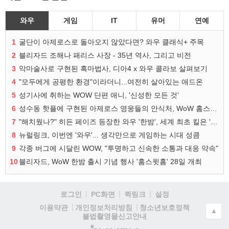
와우
게임
IT
유머
연예
1
굴단이 아제로스로 돌아오지 않았다면? 와우 클래식+ 주목
2
블리자드 조해나 패리스 사장 - 35년 역사, 그리고 비전
3
악마술사로 구현된 흑마법사, 디아4 x 와우 콜라보 살펴보기
4
"모두에게 공평한 환경"이라더니...여전히 살아있는 애드온
5
성기사에 취하는 WOW 단편 애니, '신성한 모든 것'
6
성수동 핫플에 구현된 아제로스 영웅들의 안식처, WoW 홈스윗홈
7
"해치웠나?" 히든 페이즈 등장한 와우 '한밤', 세계 최초 킬은 '팀 리퀴드'
8
뉴럴링크, 이번엔 '와우'... 생각만으로 게임하는 시대 성큼
9
각종 버그에 시달린 WOW, "투명하고 신속한 소통과 대응 약속"
10
블리자드, WoW 한밤 출시 기념 행사 '홈스윗홈' 28일 개최
로그인
PC화면
퀵링크
설정
청소년보호정책
이용약관
개인정보처리방침
▲
불법촬영물신고안내