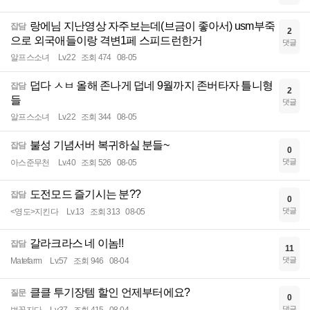
랑에님 지난영상 자주보는데(브금이 좋아서) usm부죽
잡담
2
으로 외국애들이랑 격변1페 스피드런한거
댓글
알프스소녀
Lv.22
조회 474
08-05
덥다 ㅅㅂ 올해 존나게 덥네 9월까지 존버타자 틀니형
잡담
2
들
댓글
알프스소녀
Lv.22
조회 344
08-05
불성 기념서버 복귀하실 분들~
잡담
0
댓글
아스준무천
Lv.40
조회 526
08-05
도전모드 즐기시는 분??
잡담
0
댓글
<영도>지킨다
Lv.13
조회 313
08-05
갈라크라스 네 이놈!!
잡담
11
댓글
Matefarm
Lv.57
조회 946
08-04
클클 투기장템 할인 언제부터에요?
질문
0
댓글