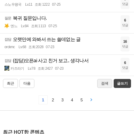
댓글
스노우왕국
Lv.11
조회 1222
07-25
복귀 질문입니다.
질문
6
댓글
엔느
Lv.84
조회 1113
07-25
오랫만에 와봐서 쓰는 쓸데없는 글
잡담
16
댓글
orckmc
Lv.68
조회 2028
07-23
(잡담)오픈ai 사고 친거 보고.. 생각나서
잡담
6
댓글
카즈라기
Lv.78
조회 2427
07-23
최근
다음
검색
글쓰기
1
2
3
4
5
최근 HOT한 콘텐츠