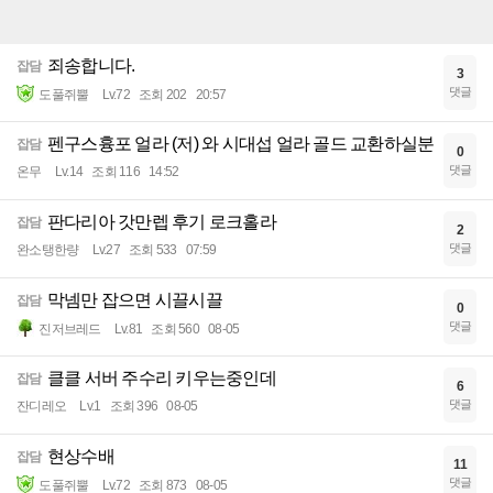
죄송합니다.
잡담
3
댓글
도풀쥐뿔
Lv.72
조회 202
20:57
펜구스흉포 얼라 (저) 와 시대섭 얼라 골드 교환하실분
잡담
0
댓글
온무
Lv.14
조회 116
14:52
판다리아 갓만렙 후기 로크홀라
잡담
2
댓글
완소탱한량
Lv.27
조회 533
07:59
막넴만 잡으면 시끌시끌
잡담
0
댓글
진저브레드
Lv.81
조회 560
08-05
클클 서버 주수리 키우는중인데
잡담
6
댓글
잔디레오
Lv.1
조회 396
08-05
현상수배
잡담
11
댓글
도풀쥐뿔
Lv.72
조회 873
08-05