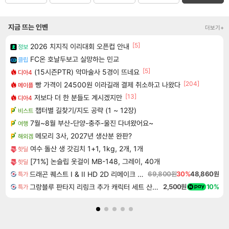
지금 뜨는 인벤
더보기+
[5]
2026 치지직 이리대회 오픈컵 안내
정보
FC온 호날두보고 실망하는 민교
클립
[5]
(15시즌PTR) 악마술사 5경이 뜨네요
디아4
[204]
빵 가격이 24500원 이라길래 결제 취소하고 나왔다
메이플
[13]
저보다 더 한 분들도 계시겠지만
디아4
챕터별 길찾기/지도 공략 (1 ~ 12장)
비스트
7월~8월 부산-단양-충주-울진 다녀왔어요~
여행
메모리 3사, 2027년 생산분 완판?
해외겜
여수 돌산 생 갓김치 1+1, 1kg, 2개, 1개
핫딜
[71%] 논슬립 옷걸이 MB-148, 그레이, 40개
핫딜
드래곤 퀘스트 I & II HD 2D 리메이크 Dragon Quest I & II HD 2D Remake
69,800원
30%
48,860원
특가
그랑블루 판타지 리링크 추가 캐릭터 세트 산달폰 Granblue Fantasy Relink Character Expansion Sandalphon DLC
2,500원
10%
특가