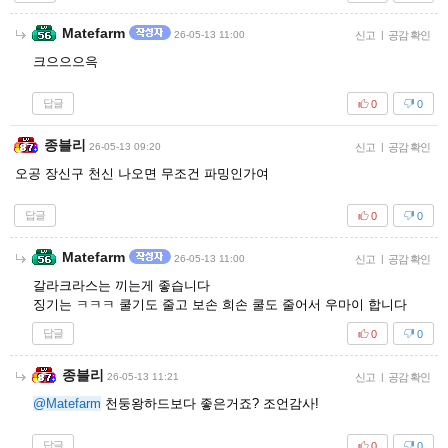
Matefarm
26-05-13 11:00
신고
|
공감 확인
크으으으윽
답글
0
0
종블리
26-05-13 09:20
신고
|
공감 확인
오공 장신구 천신 나오면 무조건 파밍인가여
답글
0
0
Matefarm
26-05-13 11:00
신고
|
공감 확인
갈라크라스는 끼는게 좋습니다
징기는 ㅋㅋㅋ 쿨기도 줄고 보손 희손 쿨도 줄어서 우마이 합니다
답글
0
0
종블리
26-05-13 11:21
신고
|
공감 확인
@Matefarm
천둥왕하드보다 좋은거죠? 조언감사!
답글
0
0