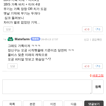
1BIS 가특 바지 + 티어 4셋
무기는 가특 장창 OR 치가 도검
옛날 기억에 무기는 두개다
심크 돌려보니
차이가 별로 없었던 기억...
답글
0
0
Matefarm
26-05-13 17:57
신고
|
공감 확인
그래도 가특이져 ㅋㅋㅋ
장신구는 오공 시작햇을때 기준이죠 당연히 ㅋㅋ
풀비스 맞춘 미래의 캐릭으로
오공 피티알 맛보고 왓슴당 ^-^7
답글
0
0
새로고침
등록
목록
본문
이전
다음
댓글보기