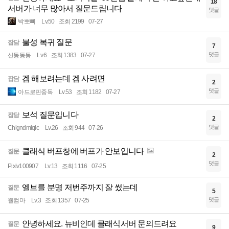
18
서버가 너무 많아서 질문드립니다
댓글
박뽀삐
Lv.50
조회 2199
07-27
불성 복귀 질문
잡담
7
댓글
신동동동
Lv.6
조회 1383
07-27
겜 해보려는데 겜 사려면
잡담
2
댓글
아드로핀중독
Lv.53
조회 1182
07-27
보석 질문입니다
잡담
2
댓글
Chlgndmlqlc
Lv.26
조회 944
07-26
클래식 버프창에 버프가 안보입니다
질문
2
댓글
Pixiv100907
Lv.13
조회 1116
07-25
엘브를 분명 저번주까지 잘 썼는데
질문
5
댓글
웰컴마
Lv.3
조회 1357
07-25
안녕하세요. 뉴비인데 클래식서버 문의드려요
질문
9