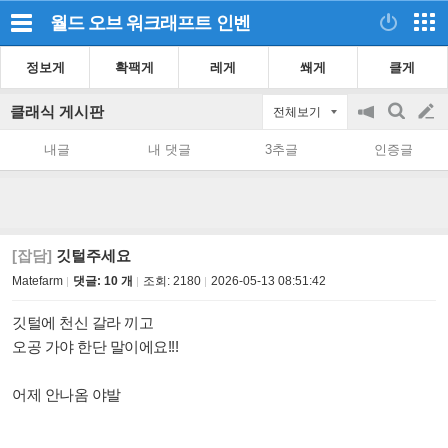
월드 오브 워크래프트
인벤
정보게
확팩게
레게
쐐게
클게
클래식 게시판
전체보기
공
검
글
지
색
내글
내 댓글
3추글
인증글
on/off
쓰
기
[잡담]
깃털주세요
Matefarm
댓글: 10 개
조회:
2180
2026-05-13 08:51:42
깃털에 천신 갈라 끼고
오공 가야 한단 말이에요!!!
어제 안나옴 야발