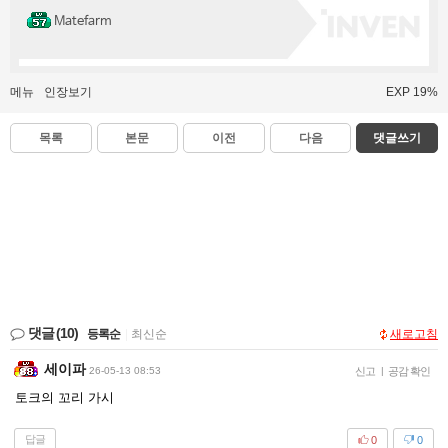
Matefarm
메뉴
인장보기
EXP 19%
목록
본문
이전
다음
댓글쓰기
댓글
(10)
등록순
|
최신순
새로고침
세이파
26-05-13 08:53
신고
|
공감 확인
토크의 꼬리 가시
답글
0
0