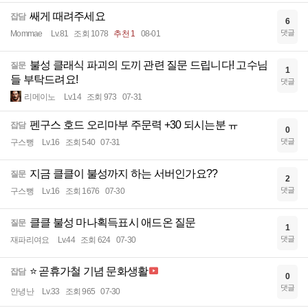
쌔게 때려주세요
잡담
6
댓글
Mommae
Lv.81
조회 1078
추천 1
08-01
불성 클래식 파괴의 도끼 관련 질문 드립니다! 고수님
질문
1
들 부탁드려요!
댓글
리메이노
Lv.14
조회 973
07-31
펜구스 호드 오리마부 주문력 +30 되시는분 ㅠ
잡담
0
댓글
구스뻥
Lv.16
조회 540
07-31
지금 클클이 불성까지 하는 서버인가요??
질문
2
댓글
구스뻥
Lv.16
조회 1676
07-30
클클 불성 마나획득표시 애드온 질문
질문
1
댓글
재파리여요
Lv.44
조회 624
07-30
⭐ 곧휴가철 기념 문화생활
잡담
0
댓글
안녕난
Lv.33
조회 965
07-30