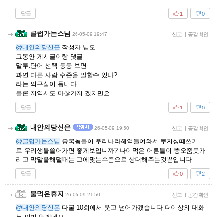
답글
1
0
클럽가는스님
26-05-09 19:47
신고
|
공감 확인
@내안의당신은
작성자 님도
그동안 게시글이랑 댓글
말투.단어 선택 등등 보면
과연 다른 사람 수준을 말할수 있나?
라는 의구심이 듭니다
물론 저역시도 마찮가지 겠지만요...
답글
1
0
내안의당신은
26-05-09 19:50
신고
|
공감 확인
@클럽가는스님
중국놈들이 우리나라해역들어와서 무지성떼쓰기
로 우리생물쓸어가면 좋게보입니까? 나이먹은 어른들이 똥오줌못가
리고 막말을해댈때는 그에맞는수준으로 상대해주는것뿐입니다
답글
0
2
물먹은휴지
26-05-09 21:50
신고
|
공감 확인
@내안의당신은
다굴 10회에서 웃고 넘어가겠습니다 더이상의 대화
는 의미 없겠네요