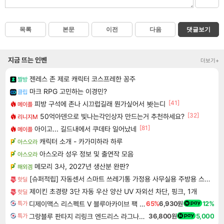
목록
본문
이전
다음
댓글보기
지금 뜨는 인벤
더보기+
젠레스 존 제로 캐릭터 코스프레한 꽁주
짤방
마크 RPG 고민하는 이경민?
클립
[41]
피방 구석에 존나 시끄럽길래 뭔가싶어서 봣는디
메이플
[32]
50억아덴으로 빛나는각인상자 만드는거 추천하세요?
리니지M
[81]
아이고... 길드내에서 쿠데타 일어났네
메이플
캐릭터 소개 - 카가미하라 하루
아스오라
아스오라 성우 정보 및 출연작 모음
아스오라
메모리 3사, 2027년 생산분 완판?
해외겜
[슈퍼적립] 자동센서 스마트 쓰레기통 가정용 사무실용 주방용 스테인리스 휴지통 일반형 20L 화이트
핫딜
제이킨 초경량 3단 자동 우산 양산 UV 자외선 차단, 핑크, 1개
핫딜
디제이맥스 리스펙트 V 블루아카이브 팩 DJMAX RESPECT V Blue Archive Pack DLC
65%
6,930원
12%
특가
그랑블루 판타지 리링크 엔드리스 라그나로크 업그레이드 킷 Granblue Fantasy Relink Endless Ragnarok Upgrade Kit DLC
36,800원
5,000
특가