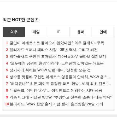
최근 HOT한 콘텐츠
와우
게임
IT
유머
연예
1
굴단이 아제로스로 돌아오지 않았다면? 와우 클래식+ 주목
2
블리자드 조해나 패리스 사장 - 35년 역사, 그리고 비전
3
악마술사로 구현된 흑마법사, 디아4 x 와우 콜라보 살펴보기
4
"모두에게 공평한 환경"이라더니...여전히 살아있는 애드온
5
성기사에 취하는 WOW 단편 애니, '신성한 모든 것'
6
성수동 핫플에 구현된 아제로스 영웅들의 안식처, WoW 홈스윗홈
7
"해치웠나?" 히든 페이즈 등장한 와우 '한밤', 세계 최초 킬은 '팀 리퀴드'
8
뉴럴링크, 이번엔 '와우'... 생각만으로 게임하는 시대 성큼
9
각종 버그에 시달린 WOW, "투명하고 신속한 소통과 대응 약속"
10
블리자드, WoW 한밤 출시 기념 행사 '홈스윗홈' 28일 개최