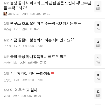
불성 클래식 파괴의 도끼 관련 질문 드립니다! 고수님
질문
1
들 부탁드려요!
댓글
리메이노
Lv.14
조회 1102
07-31
펜구스 호드 오리마부 주문력 +30 되시는분 ㅠ
잡담
0
댓글
구스뻥
Lv.16
조회 598
07-31
지금 클클이 불성까지 하는 서버인가요??
질문
2
댓글
구스뻥
Lv.16
조회 1805
07-30
클클 불성 마나획득표시 애드온 질문
질문
1
댓글
재파리여요
Lv.44
조회 689
07-30
⭐ 곧휴가철 기념 문화생활
잡담
0
댓글
안녕난
Lv.33
조회 1030
07-30
아 와우 하고 싶다….
잡담
12
댓글
Vania
Lv.67
조회 2057
07-29