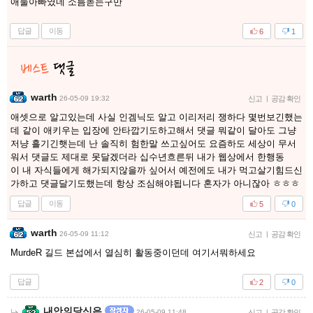
애둘아빠였네 소름돋는구만
답글
이동
6
1
warth
26-05-09 19:32
신고
|
공감 확인
애셋으로 알고있는데 사실 인겜닉도 알고 이리저리 쟁하다 몇번보긴했는
데 같이 애키우는 입장에 안타깝기도하고해서 댓글 뭐같이 달아도 그냥
저냥 흘기긴햇는데 난 솔직히 험한말 쓰고싶어도 요즘하도 세상이 무서
워서 댓글도 제대로 못달겠더라 십수년흐른뒤 내가 웹상에서 한행동
이 내 자식들에게 해가되지않을까 싶어서 예전에도 내가 먹고살기힘드신
가하고 댓글달기도했는데 항상 조심해야됩니다 혼자가 아니잖아 ㅎㅎㅎ
답글
이동
5
0
warth
26-05-09 11:12
신고
|
공감 확인
MurdeR 길드 본섭에서 열심히 활동중이던데 여기서뭐하세요
답글
2
0
내안의당신은
26-05-09 11:48
신고
|
공감 확인