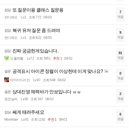
또 질문이용 클래스 질문용
잡담
7
댓글
잔디레오
Lv.1
조회 772
08-03
복귀 유저 질문 좀 드려여
잡담
9
댓글
잔디레오
Lv.1
조회 822
08-03
진짜 궁금한게있습니다.
잡담
81
댓글
도풀쥐뿔
Lv.72
조회 3451
추천 1
08-02
공격표시 아이콘 정렬이 이상한데 이게 맞나요?
질문
0
댓글
악마지드리안
Lv.87
조회 648
08-02
상대진영 체력바가 안보입니다 ㅠㅠ
질문
2
댓글
명견실버
Lv.30
조회 547
08-02
쌔게 때려주세요
잡담
6
댓글
Mommae
Lv.81
조회 1182
추천 1
08-01