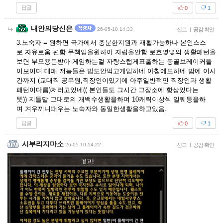
답글
0
1
내안의당신은
26-05-10 14:33
신고
|
공감 확인
3.노숙자 = 원하면 국가에서 충분한지원과 재활가능하나 본인스스
로 자유로움 편함 무책임을원하여 자립을안함 로호몇몇의 생활패턴을
보면 부모용돈받아 게임하는걸 자랑스럽게표출하는 등골브레이커들
이보이며 대패 저놈들은 밥도안먹고게임하네 아침에도하네 밤에 이시
간까지 (교대직 공무원,직장인이있기에 아주일반적인 직장인과 생활
패턴이다름)저러고있네(( 본인들도 그시간 그장소에 항상있다는
뜻)) 지들말 그대로의 개백수생활을하며 10캐릭이상씩 일퀘등을하
며 겨우끼니때우는 노숙자와 동일한생활을하고있음.
답글
0
1
시부리지마소
26-05-10 14:22
신고
|
공감 확인