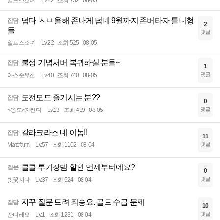
알프스소녀
Lv.22
조회 732
08-05
덥다 ㅅㅂ 올해 존나게 덥네 9월까지 존버타자 틀니형
잡담
2
들
댓글
알프스소녀
Lv.22
조회 525
08-05
불성 기념서버 복귀하실 분들~
잡담
1
댓글
아스준무천
Lv.40
조회 740
08-05
도전모드 즐기시는 분??
잡담
0
댓글
<영도>지킨다
Lv.13
조회 419
08-05
갈라크라스 네 이놈!!
잡담
11
댓글
Matefarm
Lv.57
조회 1102
08-04
클클 투기장템 할인 언제부터에요?
질문
0
댓글
벚꽃지다
Lv.37
조회 524
08-04
자꾸 질문 드려 죄송요. 골드 수급 문제
잡담
10
댓글
잔디레오
Lv.1
조회 1231
08-04