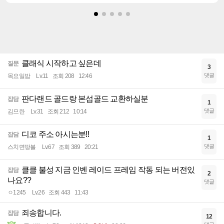
클래식 시작하고 싶은데
질문
3
댓글
목요일밤
Lv.11
조회 208
12:46
판다랜드 골드랑 본섭골드 교환하실분
잡담
1
댓글
김므란
Lv.31
조회 212
10:14
디코 주소 아시는분!!
잡담
1
댓글
스치면땅볼
Lv.67
조회 389
20:21
클클 불성 지금 인벤 레이드 프레임 작동 되는 버전있
잡담
2
나요??
댓글
ㅇ1245
Lv.26
조회 443
11:43
죄송합니다.
잡담
12