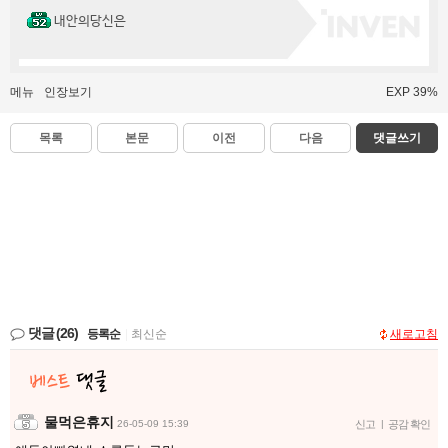
내안의당신은
메뉴
인장보기
EXP 39%
목록
본문
이전
다음
댓글쓰기
댓글
(26)
등록순
|
최신순
새로고침
물먹은휴지
26-05-09 15:39
신고
|
공감 확인