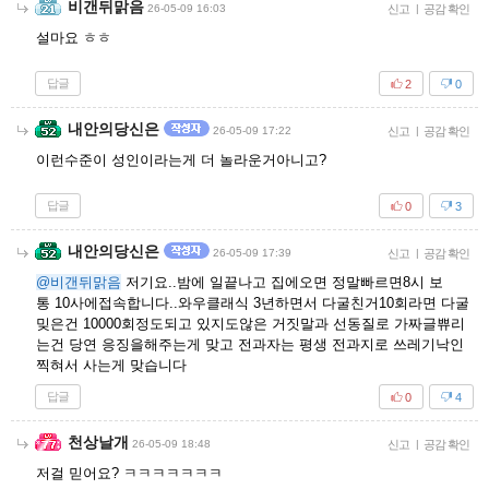
비갠뒤맑음
26-05-09 16:03
신고
|
공감 확인
설마요 ㅎㅎ
답글
2
0
내안의당신은
26-05-09 17:22
신고
|
공감 확인
이런수준이 성인이라는게 더 놀라운거아니고?
답글
0
3
내안의당신은
26-05-09 17:39
신고
|
공감 확인
@비갠뒤맑음
저기요..밤에 일끝나고 집에오면 정말빠르면8시 보
통 10사에접속합니다..와우클래식 3년하면서 다굴친거10회라면 다굴
밎은건 10000회정도되고 있지도않은 거짓말과 선동질로 가짜글쀼리
는건 당연 응징을해주는게 맞고 전과자는 평생 전과지로 쓰레기낙인
찍혀서 사는게 맞습니다
답글
0
4
천상날개
26-05-09 18:48
신고
|
공감 확인
저걸 믿어요? ㅋㅋㅋㅋㅋㅋㅋ