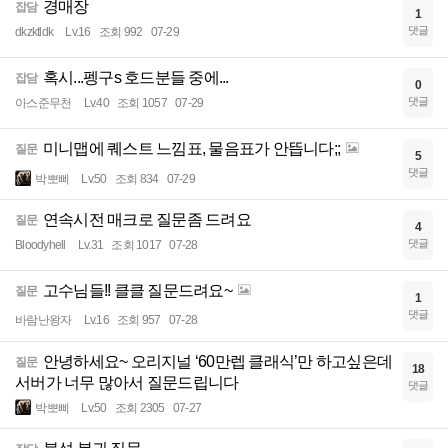
경매장
잡담
1
댓글
dkzktldk
Lv.16
조회 992
07-29
혹시...펭구s 호드분들 중에...
잡담
0
댓글
아스준무천
Lv.40
조회 1057
07-29
미니맵에 퀘스트 느낌표, 물음표가 안뜹니다;;
질문
5
댓글
박뽀삐
Lv.50
조회 834
07-29
연속시전 매크로 질문좀 드려요
질문
4
댓글
Bloodyhell
Lv.31
조회 1017
07-28
고수님들!! 클클 질문드려요~
질문
1
댓글
바람난왕자
Lv.16
조회 957
07-28
안녕하세요~ 오리지널 ‘60만렙 클래식’만 하고싶은데
질문
18
서버가 너무 많아서 질문드립니다
댓글
박뽀삐
Lv.50
조회 2305
07-27