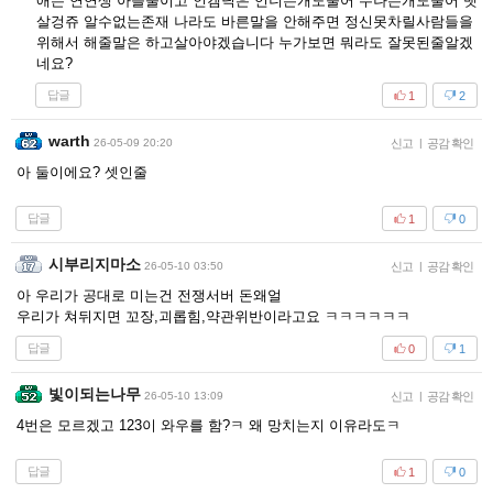
애는 연연생 아들둘이고 인겜닉은 언니는개도물어 누나는개도물어 뱃
살겅쥬 알수없는존재 나라도 바른말을 안해주면 정신못차릴사람들을
위해서 해줄말은 하고살아야겠습니다 누가보면 뭐라도 잘못된줄알겠
네요?
답글
1
2
warth
26-05-09 20:20
신고
|
공감 확인
아 둘이에요? 셋인줄
답글
1
0
시부리지마소
26-05-10 03:50
신고
|
공감 확인
아 우리가 공대로 미는건 전쟁서버 돈왜얼
우리가 쳐뒤지면 꼬장,괴롭힘,약관위반이라고요 ㅋㅋㅋㅋㅋㅋ
답글
0
1
빛이되는나무
26-05-10 13:09
신고
|
공감 확인
4번은 모르겠고 123이 와우를 함?ㅋ 왜 망치는지 이유라도ㅋ
답글
1
0