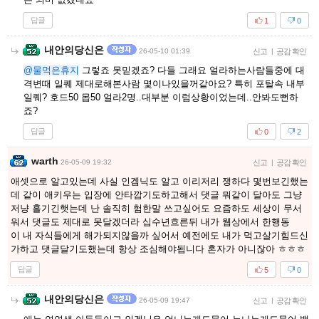
답글
1
0
내안의당신은
26-05-10 01:39
신고
|
공감 확인
@물먹은휴지
그렇죠 못믿겠죠? 다들 그래요 얼라하는사람들중에 대
격변때 일퀘 제대로해본사람 몇이나있을꺼같아요? 특히 포탈속 내부
일퀘? 호드50 몹50 얼라2명..대부분 이럼상황이었는데..안봐도뻔하
죠?
답글
0
2
warth
26-05-09 19:32
신고
|
공감 확인
애셋으로 알고있는데 사실 인겜닉도 알고 이리저리 쟁하다 몇번보긴했는
데 같이 애키우는 입장에 안타깝기도하고해서 댓글 뭐같이 달아도 그냥
저냥 흘기긴햇는데 난 솔직히 험한말 쓰고싶어도 요즘하도 세상이 무서
워서 댓글도 제대로 못달겠더라 십수년흐른뒤 내가 웹상에서 한행동
이 내 자식들에게 해가되지않을까 싶어서 예전에도 내가 먹고살기힘드신
가하고 댓글달기도했는데 항상 조심해야됩니다 혼자가 아니잖아 ㅎㅎㅎ
답글
5
0
내안의당신은
26-05-09 19:47
신고
|
공감 확인