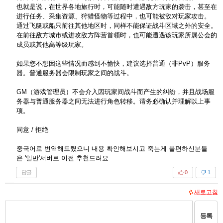
也就是说，在世界各地旅行时，可能随时遭遇敌方玩家的袭击，甚至在
进行任务、采集资源、狩猎怪物等过程中，也可能被敌对玩家攻击。
通过飞艇或船只前往其他地区时，同样不能保证战斗区域之外的安全。
在前往敌方城市或进攻敌方阵营首领时，也可能遭遇该玩家所属公会的
成员或其他高等级玩家。
如果您不想因这些情况而感到不愉快，建议选择普通（非PvP）服务
器。普通服务器会限制玩家之间的战斗。
GM（游戏管理员）不会介入因玩家间战斗而产生的纠纷，并且战场服
务器与普通服务器之间无法进行角色转移。请务必确认并理解以上事
项。
同意 / 拒绝
중국어로 번역해드렸으니 내용 확인해보시고 죽는게 불편하신분들
은 '일반'서버로 이전 추천드려요
답글
0
1
새로고침
등록