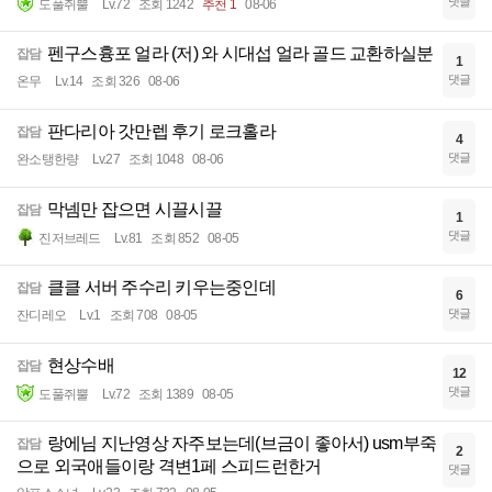
댓글
도풀쥐뿔
Lv.72
조회 1242
추천 1
08-06
펜구스흉포 얼라 (저) 와 시대섭 얼라 골드 교환하실분
잡담
1
댓글
온무
Lv.14
조회 326
08-06
판다리아 갓만렙 후기 로크홀라
잡담
4
댓글
완소탱한량
Lv.27
조회 1048
08-06
막넴만 잡으면 시끌시끌
잡담
1
댓글
진저브레드
Lv.81
조회 852
08-05
클클 서버 주수리 키우는중인데
잡담
6
댓글
잔디레오
Lv.1
조회 708
08-05
현상수배
잡담
12
댓글
도풀쥐뿔
Lv.72
조회 1389
08-05
랑에님 지난영상 자주보는데(브금이 좋아서) usm부죽
잡담
2
으로 외국애들이랑 격변1페 스피드런한거
댓글