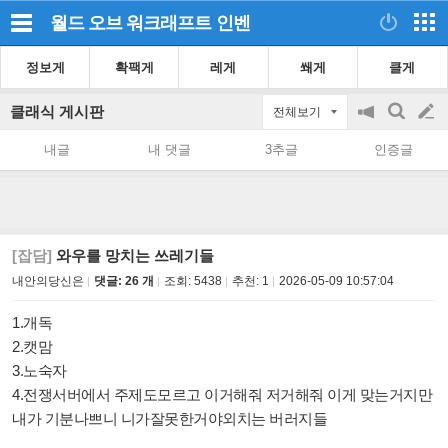
월드 오브 워크래프트
인벤
정보게
확팩게
레게
쐐게
클게
클래식 게시판
전체보기
공
검
글
지
색
내글
내 댓글
3추글
인증글
on/off
쓰
기
[잡담]
와우를 망치는 쓰레기들
내안의당신은
댓글: 26 개
조회:
5438
추천:
1
2026-05-09 10:57:04
1.개독
2.캣맘
3.노숙자
4.전쟁서버에서 주제도모르고 이거해줘 저거해줘 이게 맞는거지만
내가 기분나쁘니 니가잘못한거야외치는 버러지들