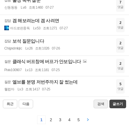
불성 복귀 질문
잡담
7
댓글
신동동동
Lv.6
조회 1460
07-27
겜 해보려는데 겜 사려면
잡담
2
댓글
아드로핀중독
Lv.53
조회 1271
07-27
보석 질문입니다
잡담
2
댓글
Chlgndmlqlc
Lv.26
조회 1026
07-26
클래식 버프창에 버프가 안보입니다
질문
2
댓글
Pixiv100907
Lv.13
조회 1181
07-25
엘브를 분명 저번주까지 잘 썼는데
질문
5
댓글
웰컴마
Lv.3
조회 1417
07-25
최근
다음
검색
글쓰기
1
2
3
4
5