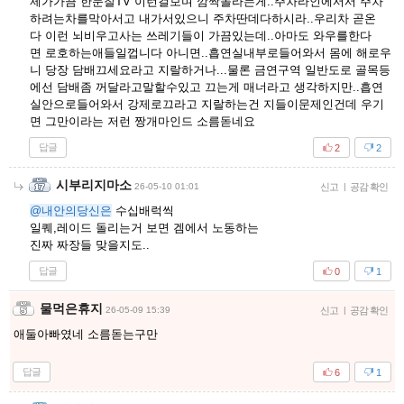
제가가끔 한문찰TV 이런걸보며 깜짝놀라는게..주차라인에서서 주차
하려는차를막아서고 내가서있으니 주차딴데다하시라..우리차 곧온
다 이런 뇌비우고사는 쓰레기들이 가끔있는데..아마도 와우를한다
면 로호하는애들일껍니다 아니면..흡연실내부로들어와서 몸에 해로우
니 당장 담배끄세요라고 지랄하거나...물론 금연구역 일반도로 골목등
에선 담배좀 꺼달라고말할수있고 끄는게 매너라고 생각하지만..흡연
실안으로들어와서 강제로끄라고 지랄하는건 지들이문제인건데 우기
면 그만이라는 저런 짱개마인드 소름돋네요
답글
2
2
시부리지마소
26-05-10 01:01
신고
|
공감 확인
@내안의당신은
수십배럭씩
일퀘,레이드 돌리는거 보면 겜에서 노동하는
진짜 짜장들 맞을지도..
답글
0
1
물먹은휴지
26-05-09 15:39
신고
|
공감 확인
애둘아빠였네 소름돋는구만
답글
6
1