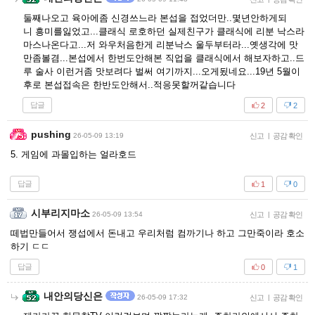
둘째나오고 육아에좀 신경쓰느라 본섭을 접었더만..몇년안하게되
니 흥미를잃었고...클래식 로호하던 실제친구가 클래식에 리분 낙스라
마스나온다고...저 와우처음한게 리분낙스 울두부터라...옛생각에 맛
만좀볼겸...본섭에서 한번도안해본 직업을 클래식에서 해보자하고..드
루 술사 이런거좀 맛보려다 벌써 여기까지...오게됬네요...19년 5월이
후로 본섭접속은 한반도안해서..적응못할꺼같습니다
답글
2
2
pushing
26-05-09 13:19
신고
|
공감 확인
5. 게임에 과몰입하는 얼라호드
답글
1
0
시부리지마소
26-05-09 13:54
신고
|
공감 확인
떼법만들어서 쟁섭에서 돈내고 우리처럼 컴까기나 하고 그만죽이라 호소
하기 ㄷㄷ
답글
0
1
내안의당신은
26-05-09 17:32
신고
|
공감 확인