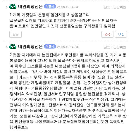
내안의당신은
26-05-10 14:33
신고
|
공감 확인
1.개독-거짓말과 선동의 일인자들 허상을믿으며
잘못을저질러도 기도하고 회계하여 죄가사라졌다는 망언을자주
함 = 로호의 입만열면 거짓과 선동을일삼는 구라왕들과 일치함
답글
0
1
내안의당신은
26-05-10 14:33
신고
|
공감 확인
2.캣맘-지가데려다 본인집에서키우면될거를 여러사람들 집 가게 이동
통로를이용하여 고양이밥과 물을준다는핑계로 더럽히고 훼손시키
며 치우면 고소를한다는둥 내로남불의행위를 서슴없이하며 죄책감자
체를못느낌= 일반서버에 계정비를내고 게임하는사람들은 인원작음으
로 레이드파티부족이나 경매물품부족 등등 불이익이있음에도 전쟁서
버와 동일한 계정비를내고 게임을함..손해보는것이많지만 상대진영에
게 죽팀이나 괴롭힘??? 당할일이 아예없음 맘편히.사냥 일퀘가능, 전
쟁서버의 약세진영, 일반서버인구처럼 동일한 불편함을 겪게되나..상
대진영과의싸움을 자주하거나 원할때할수있는 장점이생김..그외에는
전부다 이익될게없음...전쟁서버의 강세진영..인구풀로인해 원히는시
간대 원하는등급레이드 언제든가능..자원풍부 머릿수로 필드싸움우위
가능..모든걸 다갖추고...상대진영에게죽임을당하면 가족모욕 저주 쌍
욕 인신공격등 사이코패스거나 분노장애조절이인되는듯한 폭력적인
행위를보임