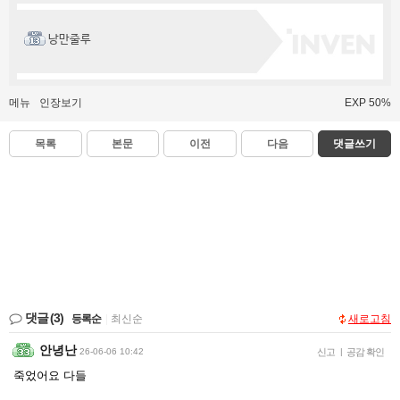
낭만줄루
메뉴
인장보기
EXP 50%
목록
본문
이전
다음
댓글쓰기
댓글
(3)
등록순
|
최신순
새로고침
안녕난
26-06-06 10:42
신고
|
공감 확인
죽었어요 다들