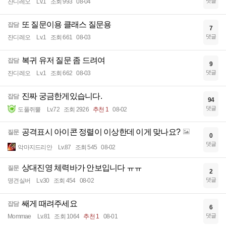
댓글
잔디레오
Lv.1
조회 993
08-04
또 질문이용 클래스 질문용
잡담
7
댓글
잔디레오
Lv.1
조회 661
08-03
복귀 유저 질문 좀 드려여
잡담
9
댓글
잔디레오
Lv.1
조회 662
08-03
진짜 궁금한게있습니다.
잡담
94
댓글
도풀쥐뿔
Lv.72
조회 2926
추천 1
08-02
공격표시 아이콘 정렬이 이상한데 이게 맞나요?
질문
0
댓글
악마지드리안
Lv.87
조회 545
08-02
상대진영 체력바가 안보입니다 ㅠㅠ
질문
2
댓글
명견실버
Lv.30
조회 454
08-02
쌔게 때려주세요
잡담
6
댓글
Mommae
Lv.81
조회 1064
추천 1
08-01