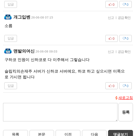
답글
0
0
개그입벤
26-06-08 07:15
신고
|
공감 확인
소름
답글
0
0
맨발의여신
26-06-08 09:03
신고
|
공감 확인
구하코 인원이 신하코로 다 이주해서 그렇습니다
슬립킥의손재주 서버가 신하코 서버에요, 하코 하고 싶으시면 이쪽으
로 가시면 됩니다
답글
0
0
새로고침
등록
목록
본문
이전
다음
댓글보기