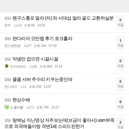
펜구스흉포 얼라 (저) 와 시대섭 얼라 골드 교환하실분
잡담
0
댓글
온무
Lv.14
조회 85
14:52
판다리아 갓만렙 후기 로크홀라
잡담
1
댓글
완소탱한량
Lv.27
조회 434
07:59
막넴만 잡으면 시끌시끌
잡담
0
댓글
진저브레드
Lv.81
조회 498
23:14
클클 서버 주수리 키우는중인데
잡담
6
댓글
잔디레오
Lv.1
조회 339
22:07
현상수배
잡담
8
댓글
도풀쥐뿔
Lv.72
조회 706
21:07
랑에님 지난영상 자주보는데(브금이 좋아서) usm부죽
잡담
2
으로 외국애들이랑 격변1페 스피드런한거
댓글