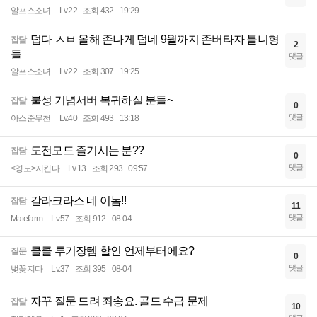
알프스소녀
Lv.22
조회 432
19:29
덥다 ㅅㅂ 올해 존나게 덥네 9월까지 존버타자 틀니형
잡담
2
들
댓글
알프스소녀
Lv.22
조회 307
19:25
불성 기념서버 복귀하실 분들~
잡담
0
댓글
아스준무천
Lv.40
조회 493
13:18
도전모드 즐기시는 분??
잡담
0
댓글
<영도>지킨다
Lv.13
조회 293
09:57
갈라크라스 네 이놈!!
잡담
11
댓글
Matefarm
Lv.57
조회 912
08-04
클클 투기장템 할인 언제부터에요?
질문
0
댓글
벚꽃지다
Lv.37
조회 395
08-04
자꾸 질문 드려 죄송요. 골드 수급 문제
잡담
10