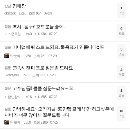
경매장
잡담
1
댓글
dkzktldk
Lv.16
조회 914
07-29
혹시...펭구s 호드분들 중에...
잡담
0
댓글
아스준무천
Lv.40
조회 984
07-29
미니맵에 퀘스트 느낌표, 물음표가 안뜹니다;;
질문
5
댓글
박뽀삐
Lv.50
조회 761
07-29
연속시전 매크로 질문좀 드려요
질문
4
댓글
Bloodyhell
Lv.31
조회 933
07-28
고수님들!! 클클 질문드려요~
질문
1
댓글
바람난왕자
Lv.16
조회 885
07-28
안녕하세요~ 오리지널 ‘60만렙 클래식’만 하고싶은데
질문
18
서버가 너무 많아서 질문드립니다
댓글
박뽀삐
Lv.50
조회 2186
07-27