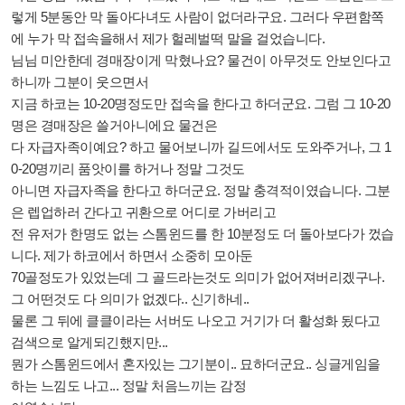
렇게 5분동안 막 돌아다녀도 사람이 없더라구요. 그러다 우편함쪽
에 누가 막 접속을해서 제가 헐레벌떡 말을 걸었습니다.
님님 미안한데 경매장이게 막혔나요? 물건이 아무것도 안보인다고
하니까 그분이 웃으면서
지금 하코는 10-20명정도만 접속을 한다고 하더군요. 그럼 그 10-20
명은 경매장은 쓸거아니에요 물건은
다 자급자족이예요? 하고 물어보니까 길드에서도 도와주거나, 그 1
0-20명끼리 품앗이를 하거나 정말 그것도
아니면 자급자족을 한다고 하더군요. 정말 충격적이였습니다. 그분
은 렙업하러 간다고 귀환으로 어디로 가버리고
전 유저가 한명도 없는 스톰윈드를 한 10분정도 더 돌아보다가 껐습
니다. 제가 하코에서 하면서 소중히 모아둔
70골정도가 있었는데 그 골드라는것도 의미가 없어져버리겠구나.
그 어떤것도 다 의미가 없겠다.. 신기하네..
물론 그 뒤에 클클이라는 서버도 나오고 거기가 더 활성화 됬다고
검색으로 알게되긴했지만...
뭔가 스톰윈드에서 혼자있는 그기분이.. 묘하더군요.. 싱글게임을
하는 느낌도 나고... 정말 처음느끼는 감정