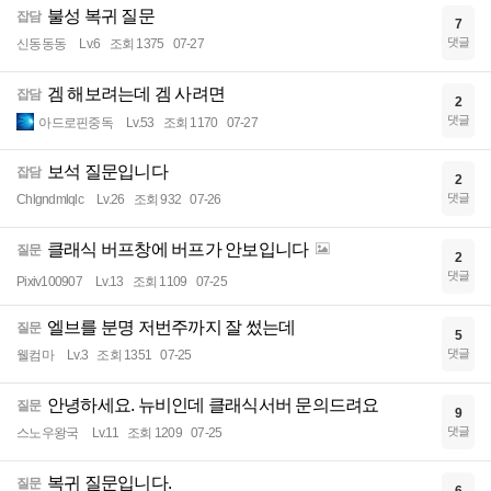
불성 복귀 질문
잡담
7
댓글
신동동동
Lv.6
조회 1375
07-27
겜 해보려는데 겜 사려면
잡담
2
댓글
아드로핀중독
Lv.53
조회 1170
07-27
보석 질문입니다
잡담
2
댓글
Chlgndmlqlc
Lv.26
조회 932
07-26
클래식 버프창에 버프가 안보입니다
질문
2
댓글
Pixiv100907
Lv.13
조회 1109
07-25
엘브를 분명 저번주까지 잘 썼는데
질문
5
댓글
웰컴마
Lv.3
조회 1351
07-25
안녕하세요. 뉴비인데 클래식서버 문의드려요
질문
9
댓글
스노우왕국
Lv.11
조회 1209
07-25
복귀 질문입니다.
질문