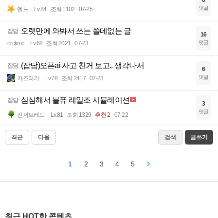
6
댓글
엔느
Lv.84
조회 1102
07-25
오랫만에 와봐서 쓰는 쓸데없는 글
잡담
16
댓글
orckmc
Lv.68
조회 2021
07-23
(잡담)오픈ai 사고 친거 보고.. 생각나서
잡담
6
댓글
카즈라기
Lv.78
조회 2417
07-23
심심해서 블퓨 레일조 시뮬레이션
잡담
3
댓글
진저브레드
Lv.81
조회 1329
추천 2
07-22
최근
다음
검색
글쓰기
1
2
3
4
5
최근 HOT한 콘텐츠