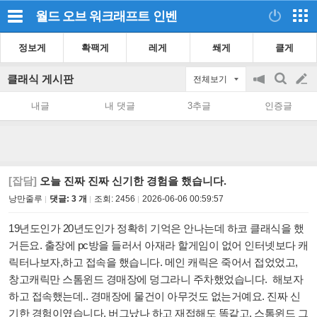
월드 오브 워크래프트
인벤
정보게
확팩게
레게
쐐게
클게
클래식 게시판
전체보기
공
검
글
지
색
내글
내 댓글
3추글
인증글
on/off
쓰
기
[잡담]
오늘 진짜 진짜 신기한 경험을 했습니다.
낭만줄루
댓글: 3 개
조회:
2456
2026-06-06 00:59:57
19년도인가 20년도인가 정확히 기억은 안나는데 하코 클래식을 했
거든요. 출장에 pc방을 들러서 아재라 할게임이 없어 인터넷보다 캐
릭터나보자,하고 접속을 했습니다. 메인 캐릭은 죽어서 접었었고,
창고캐릭만 스톰윈드 경매장에 덩그라니 주차했었습니다. 해보자
하고 접속했는데.. 경매장에 물건이 아무것도 없는거예요. 진짜 신
기한 경험이였습니다. 버그났나 하고 재접해도 똑같고. 스톰윈드 그