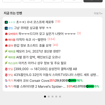
지금 뜨는 인벤
더보기+
[19]
초ㅇㅎ) 수녀 코스프레 제로투
ㅗㅜㅑ
그냥 귀여운 상교용 부부 ㅋㅋ
클립
[3]
하ㅠㅠㅠ드디어 갖고 싶은거 나왓어 ㅠㅠㅠㅠ
오버워치
[334]
이적자 숙코 시ㅡ발련아
메이플
[45]
완갑 정보 초스피드 효율 요약
로아
메모리 3사, 2027년 생산분 완판?
해외겜
AI발 원가 압박, 메인보드값 오르나
해외겜
아키츠 아키나 성우 정보 및 주요 필모
아스오라
[399,000 -> 187,000] 삼성전자 갤럭시탭 A8
핫딜
43%할인!LG 32인치 이동식 스마트TV모니터 스탠드 세트 삼탠바이미 스탠바이미
핫딜
커세어 코브 Corsair Cove
25%
29,920원
10%
특가
마블 스파이더맨 2 Marvel's Spider-Man 2
33%
42,070원
5%
특가