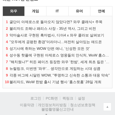
와우
게임
IT
유머
연예
1
굴단이 아제로스로 돌아오지 않았다면? 와우 클래식+ 주목
2
블리자드 조해나 패리스 사장 - 35년 역사, 그리고 비전
3
악마술사로 구현된 흑마법사, 디아4 x 와우 콜라보 살펴보기
4
"모두에게 공평한 환경"이라더니...여전히 살아있는 애드온
5
성기사에 취하는 WOW 단편 애니, '신성한 모든 것'
6
성수동 핫플에 구현된 아제로스 영웅들의 안식처, WoW 홈스윗홈
7
"해치웠나?" 히든 페이즈 등장한 와우 '한밤', 세계 최초 킬은 '팀 리퀴드'
8
뉴럴링크, 이번엔 '와우'... 생각만으로 게임하는 시대 성큼
9
각종 버그에 시달린 WOW, "투명하고 신속한 소통과 대응 약속"
10
블리자드, WoW 한밤 출시 기념 행사 '홈스윗홈' 28일 개최
로그인
PC화면
퀵링크
설정
청소년보호정책
이용약관
개인정보처리방침
▲
불법촬영물신고안내