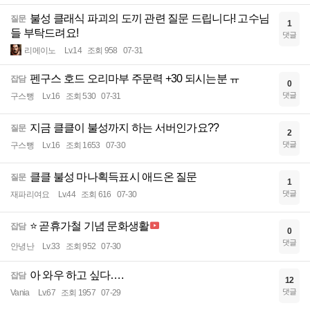
불성 클래식 파괴의 도끼 관련 질문 드립니다! 고수님
질문
1
들 부탁드려요!
댓글
리메이노
Lv.14
조회 958
07-31
펜구스 호드 오리마부 주문력 +30 되시는분 ㅠ
잡담
0
댓글
구스뻥
Lv.16
조회 530
07-31
지금 클클이 불성까지 하는 서버인가요??
질문
2
댓글
구스뻥
Lv.16
조회 1653
07-30
클클 불성 마나획득표시 애드온 질문
질문
1
댓글
재파리여요
Lv.44
조회 616
07-30
⭐ 곧휴가철 기념 문화생활
잡담
0
댓글
안녕난
Lv.33
조회 952
07-30
아 와우 하고 싶다….
잡담
12
댓글
Vania
Lv.67
조회 1957
07-29