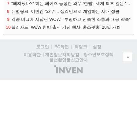
7
"해치웠나?" 히든 페이즈 등장한 와우 '한밤', 세계 최초 킬은 '팀 리퀴드'
8
뉴럴링크, 이번엔 '와우'... 생각만으로 게임하는 시대 성큼
9
각종 버그에 시달린 WOW, "투명하고 신속한 소통과 대응 약속"
10
블리자드, WoW 한밤 출시 기념 행사 '홈스윗홈' 28일 개최
로그인
PC화면
퀵링크
설정
청소년보호정책
이용약관
개인정보처리방침
▲
불법촬영물신고안내
(주)
인
벤