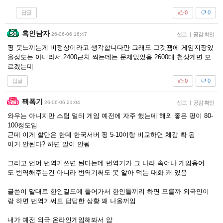
답글
0
0
흑인남자
26-06-06 16:47
신고
|
공감 확인
핑 못느끼는게 비정상이라고 생각합니다만 그래도 그것땜에 게임지장있
을정도는 아니라서 2400근처 찍는데는 문제없었음 2600대 천상계면 모
르겠는데
답글
0
0
팩폭기
26-06-06 21:04
신고
|
공감 확인
와우는 아니지만 스팀 멀티 게임 예전에 자주 했는데 해외 좋은 핑이 80-
100정도임
근데 이게 할만은 한데 한국서버 핑 5-10이랑 비교하면 체감 확 됨
이거 안된다? 하면 말이 안됨
그리고 언어 번역기쓰면 된다는데 번역기가 그 나라 속어나 게임용어
도 번역해주는건 아니라 번역기써도 못 알아 먹는 대화 꽤 있음
글쓴이 말대로 한인길드에 들어가서 한인들끼리 하면 모를까 외국인이
랑 하면 번역기써도 답답한 상황 꽤 나올꺼임
내가 예전 외국 온라인게임해봐서 암