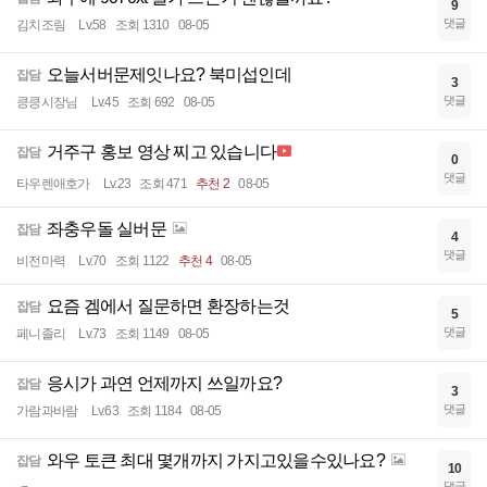
9
댓글
김치조림
Lv.58
조회 1310
08-05
오늘서버문제잇나요? 북미섭인데
잡담
3
댓글
킁킁시장님
Lv.45
조회 692
08-05
거주구 홍보 영상 찌고 있습니다
잡담
0
댓글
타우렌애호가
Lv.23
조회 471
추천 2
08-05
좌충우돌 실버문
잡담
4
댓글
비전마력
Lv.70
조회 1122
추천 4
08-05
요즘 겜에서 질문하면 환장하는것
잡담
5
댓글
페니졸리
Lv.73
조회 1149
08-05
응시가 과연 언제까지 쓰일까요?
잡담
3
댓글
가람과바람
Lv.63
조회 1184
08-05
와우 토큰 최대 몇개까지 가지고있을수있나요?
잡담
10
댓글