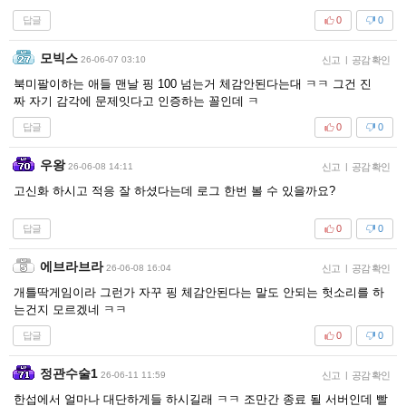
답글
0
0
모빅스
26-06-07 03:10
신고
|
공감 확인
북미팔이하는 애들 맨날 핑 100 넘는거 체감안된다는대 ㅋㅋ 그건 진
짜 자기 감각에 문제잇다고 인증하는 꼴인데 ㅋ
답글
0
0
우왕
26-06-08 14:11
신고
|
공감 확인
고신화 하시고 적응 잘 하셨다는데 로그 한번 볼 수 있을까요?
답글
0
0
에브라브라
26-06-08 16:04
신고
|
공감 확인
개틀딱게임이라 그런가 자꾸 핑 체감안된다는 말도 안되는 헛소리를 하
는건지 모르겠네 ㅋㅋ
답글
0
0
정관수술1
26-06-11 11:59
신고
|
공감 확인
한섭에서 얼마나 대단하게들 하시길래 ㅋㅋ 조만간 종료 될 서버인데 빨