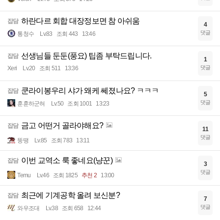
하란다르 회합 대장정보면 참 아쉬움
잡담
4
댓글
통청수
Lv.83
조회 443
13:46
선생님들 둔둔(풍요) 팁좀 부탁드립니다.
잡담
1
댓글
Xeri
Lv.20
조회 511
13:36
쿤라이봉우리 샤가 왜케 쎄졌나요? ㅋㅋㅋ
잡담
5
댓글
훈훈하군혀
Lv.50
조회 1001
13:23
금고 어떤거 골라야해요?
잡담
11
댓글
뚱땡
Lv.85
조회 783
13:11
이번 교역소 룩 좋네요(냥꾼)
잡담
3
댓글
Temu
Lv.46
조회 1825
추천 2
13:00
최근에 기계공학 올려 보신분?
잡담
7
댓글
와우조대
Lv.38
조회 658
12:44