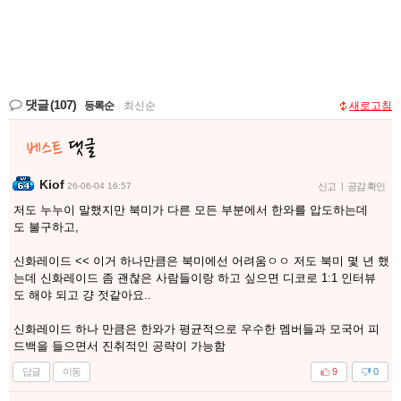
댓글
(107)
등록순
|
최신순
새로고침
Kiof
26-06-04 16:57
신고
|
공감 확인
저도 누누이 말했지만 북미가 다른 모든 부분에서 한와를 압도하는데
도 불구하고,
신화레이드 << 이거 하나만큼은 북미에선 어려움ㅇㅇ 저도 북미 몇 년 했
는데 신화레이드 좀 괜찮은 사람들이랑 하고 싶으면 디코로 1:1 인터뷰
도 해야 되고 걍 젓같아요..
신화레이드 하나 만큼은 한와가 평균적으로 우수한 멤버들과 모국어 피
드백을 들으면서 진취적인 공략이 가능함
답글
이동
9
0