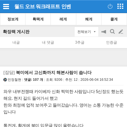
월드 오브 워크래프트
인벤
정보게
확팩게
레게
쐐게
클게
확장팩 게시판
전체보기
공
검
글
지
색
내글
내 댓글
3추글
인증글
on/off
쓰
기
[잡담]
북미에서 고신화까지 해본사람이 씁니다
민정철현
댓글: 107 개
조회:
9206
추천:
12
2026-06-04 16:52:34
와우 내부전쟁때 카이베자 신화 찍먹한 사람입니다 5신정도 했는듯
해요. 현지 길드 들어가서 했고
한와 최정예 업적 보여주고 들어갔습니다. 영어는 소통 가능한 수준
입니다
통전게, 확게에 북미 입문글 많이 올렸습니다