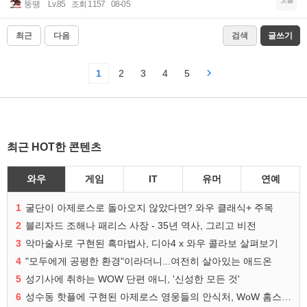
뚱땡
Lv.85
조회 1157
08-05
최근
다음
검색
글쓰기
1
2
3
4
5
최근 HOT한 콘텐츠
와우
게임
IT
유머
연예
1
굴단이 아제로스로 돌아오지 않았다면? 와우 클래식+ 주목
2
블리자드 조해나 패리스 사장 - 35년 역사, 그리고 비전
3
악마술사로 구현된 흑마법사, 디아4 x 와우 콜라보 살펴보기
4
"모두에게 공평한 환경"이라더니...여전히 살아있는 애드온
5
성기사에 취하는 WOW 단편 애니, '신성한 모든 것'
6
성수동 핫플에 구현된 아제로스 영웅들의 안식처, WoW 홈스윗홈