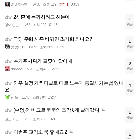
훈훈하군혀
Lv.50
조회 329
추천 1
03:59
2시즌에 복귀하려고 하는데
잡담
1
댓글
잉여인간
Lv.62
조회 188
01:45
구렁 주화 시즌 바뀌면 초기화 되나요?
잡담
1
댓글
콩콩이12
Lv.73
조회 389
00:19
추가주사위와 골팟이 답이네
잡담
0
댓글
rhd222
Lv.70
조회 402
23:59
와우 설정 캐릭터별로 따로 노는데 통일시키는법 있나
잡담
4
요
댓글
잔도
Lv.48
조회 704
19:44
(수정)와 버그로 둔둔의 조각 8개 날라갔다
잡담
1
댓글
고도비만
Lv.91
조회 736
16:19
이번주 교역소 룩 좋네요 2
잡담
1