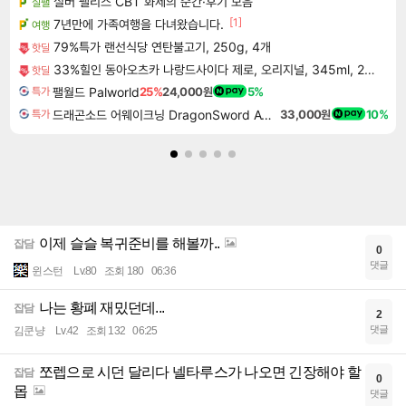
실버 팰리스 CBT 화제의 순간·후기 모음
실팰
[1]
7년만에 가족여행을 다녀왔습니다.
여행
79%특가 랜선식당 연탄불고기, 250g, 4개
핫딜
33%힐인 동아오츠카 나랑드사이다 제로, 오리지널, 345ml, 24개
핫딜
팰월드 Palworld
25%
24,000원
5%
특가
드래곤소드 어웨이크닝 DragonSword Awakening
33,000원
10%
특가
이제 슬슬 복귀준비를 해볼까..
잡담
0
댓글
윈스턴
Lv.80
조회 180
06:36
나는 황폐 재밌던데...
잡담
2
댓글
김쿤냥
Lv.42
조회 132
06:25
쪼렙으로 시던 달리다 넬타루스가 나오면 긴장해야 할
잡담
0
몹
댓글