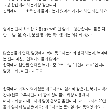
그냥 한섭에서 하는거랑 같습니다
신화레이드도 호주섭에 돌아가는거 있어서 거기서 하면 되긴 해요
영어는 진짜 최소한 소통( go, wait) 만 알아도 앵간합니다. 물론 차
단, 도발, 힐, 흑마, 분전 등 이런 특수용어는 외워줘야겠죠.
많은분들이 업적, 탈것때매 북미 못오시는거라 생각하는데, 북미에
는 진짜 미친,,, 업적게이들이 많아서
한국에서 웬만한 업적은 북미기준으로 그냥 "귀엽네 ㅎㅎ" 입니다.
탈것도 뭐,, 마찬가지구요.
한국에서 아직도 먹기힘든 에오낙스나 잃시비 같은거,, 북미 새벽시
간대(한국 오후시간대)에 짱깨 형아들이 위상 이용해서
어디 가둬놓고 대도시에 탈것 홍보글 올립니다.. 저도 그래서 20만
골에 잃시비 냠냠 했네요;; 에오낙스는 돈이없어서 못먹었어요 ㅜ