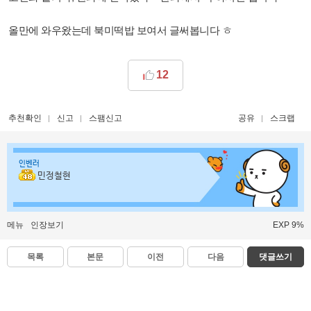
올만에 와우왔는데 북미떡밥 보여서 글써봅니다 ㅎ
12
추천확인
신고
스팸신고
공유
스크랩
인벤러
민정철현
메뉴
인장보기
EXP 9%
목록
본문
이전
다음
댓글쓰기