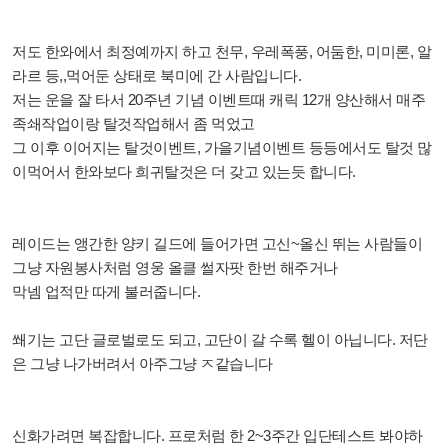
저도 한와에서 최정예까지 하고 천무, 우레폭풍, 어둠한, 미미론, 알
라르 등,,먹어둔 상태로 북미에 간 사람입니다.
저는 운을 잘 타서 20주년 기념 이벤트때 캐릭 12개 양산해서 매주
족쇄작업이랑 탈것작업해서 좀 먹었고
그 이후 이어지는 탈것이벤트, 가을기념이벤트 등등에서도 탈것 많
이먹어서 한와보다 희귀탈것은 더 갖고 있는듯 합니다.
레이드는 앵간한 양키 길드에 들어가면 고신~올신 뛰는 사람들이
그냥 자원봉사처럼 영웅 올클 썰자팟 한번 해주거나
막넴 업적만 따게 불러줍니다.
쐐기는 고단 글로벌로도 되고, 고단이 갈 수록 헬이 아닙니다. 저단
은 그냥 나가버려서 아주그냥 ㅈ같습니다
신화가려면 복잡합니다. 프로처럼 한 2~3주간 입단테스트 봐야하