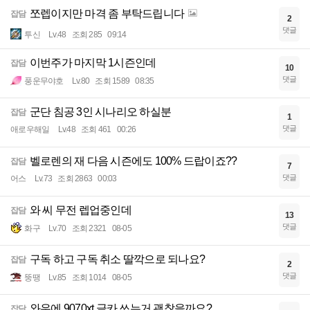
쪼렙이지만 마격 좀 부탁드립니다
잡담
2
댓글
투신
Lv.48
조회 285
09:14
이번주가 마지막 1시즌인데
잡담
10
댓글
풍운무야호
Lv.80
조회 1589
08:35
군단 침공 3인 시나리오 하실분
잡담
1
댓글
애로우해일
Lv.48
조회 461
00:26
벨로렌의 재 다음 시즌에도 100% 드랍이죠??
잡담
7
댓글
어스
Lv.73
조회 2863
00:03
와 씨 무전 렙업중인데
잡담
13
댓글
화구
Lv.70
조회 2321
08-05
구독 하고 구독 취소 딸깍으로 되나요?
잡담
2
댓글
뚱땡
Lv.85
조회 1014
08-05
와우에 9070xt 글카 쓰는거 괜찮을까요?
잡담