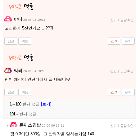
야니
26-06-04 19:11
신고
|
공감 확인
고신화가 5신인가요….???!
답글
이동
9
0
씨씨
26-06-04 18:58
신고
|
공감 확인
핑이 체감이 안된다에서 글 내립니닺
답글
이동
3
0
1 ~ 100
번째 댓글
[보기]
101 ~
번째 댓글
돈까스김밥
26-06-06 17:11
신고
|
공감 확인
핑 0.3이면 300임. 그 반타작을 말하는거임 140