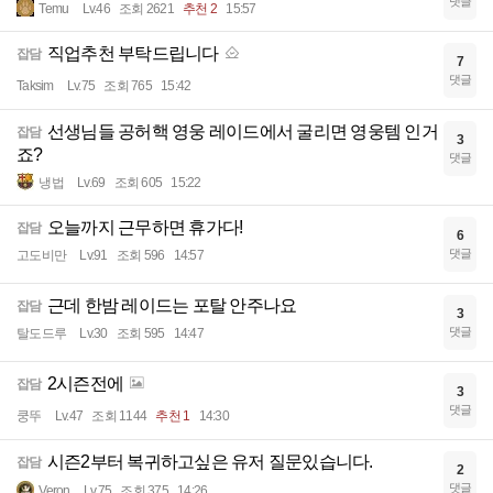
댓글
Temu
Lv.46
조회 2621
추천 2
15:57
직업추천 부탁드립니다
잡담
7
댓글
Taksim
Lv.75
조회 765
15:42
선생님들 공허핵 영웅 레이드에서 굴리면 영웅템 인거
잡담
3
죠?
댓글
냉법
Lv.69
조회 605
15:22
오늘까지 근무하면 휴가다!
잡담
6
댓글
고도비만
Lv.91
조회 596
14:57
근데 한밤 레이드는 포탈 안주나요
잡담
3
댓글
탈도드루
Lv.30
조회 595
14:47
2시즌전에
잡담
3
댓글
쿵뚜
Lv.47
조회 1144
추천 1
14:30
시즌2부터 복귀하고싶은 유저 질문있습니다.
잡담
2
댓글
Veron
Lv.75
조회 375
14:26