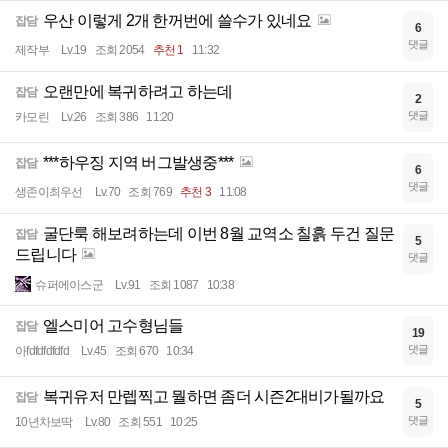
우산 이렇게 2개 한꺼번에 쓸수가 있네요
잡담
6
댓글
제작부
Lv.19
조회 2054
추천 1
11:32
오랜만에 복귀하려고 하는데
잡담
2
댓글
카모린
Lv.26
조회 386
11:20
***하우징 지역 버그발생중***
잡담
6
댓글
생존이최우선
Lv.70
조회 769
추천 3
11:08
굴단룩 해보려하는데 이번 8월 교역소 칠흙 두건 질문
잡담
5
드립니다
댓글
슈퍼에이스군
Lv.91
조회 1087
10:38
엘스미어 고수형님들
잡담
19
댓글
아fdfdfdfdfd
Lv.45
조회 670
10:34
복귀유저 만렙찍고 뭘하면 좀더 시즌2대비가될까요
잡담
5
댓글
10년차보딱
Lv.80
조회 551
10:25