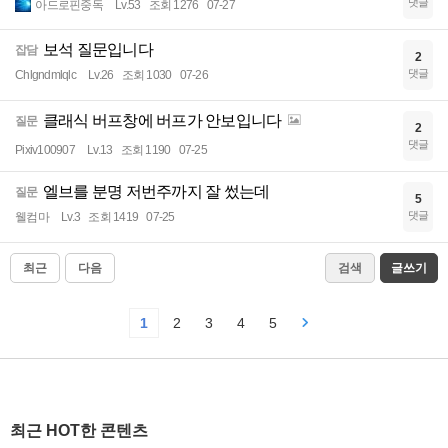
댓글
아드로핀중독
Lv.53
조회 1276
07-27
보석 질문입니다
잡담
2
댓글
Chlgndmlqlc
Lv.26
조회 1030
07-26
클래식 버프창에 버프가 안보입니다
질문
2
댓글
Pixiv100907
Lv.13
조회 1190
07-25
엘브를 분명 저번주까지 잘 썼는데
질문
5
댓글
웰컴마
Lv.3
조회 1419
07-25
최근
다음
검색
글쓰기
1
2
3
4
5
최근 HOT한 콘텐츠