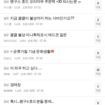
펜구스 호드 오리마부 주문력 +30 되시는분 ㅠ
잡담
0
댓글
구스뻥
Lv.16
조회 602
07-31
지금 클클이 불성까지 하는 서버인가요??
질문
2
댓글
구스뻥
Lv.16
조회 1818
07-30
클클 불성 마나획득표시 애드온 질문
질문
1
댓글
재파리여요
Lv.44
조회 692
07-30
⭐ 곧휴가철 기념 문화생활
잡담
0
댓글
안녕난
Lv.33
조회 1034
07-30
아 와우 하고 싶다….
잡담
12
댓글
Vania
Lv.67
조회 2063
07-29
경매장
잡담
1
댓글
dkzktldk
Lv.16
조회 1000
07-29
혹시...펭구s 호드분들 중에...
잡담
0