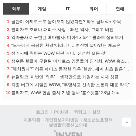
와우
게임
IT
유머
연예
1
굴단이 아제로스로 돌아오지 않았다면? 와우 클래식+ 주목
2
블리자드 조해나 패리스 사장 - 35년 역사, 그리고 비전
3
악마술사로 구현된 흑마법사, 디아4 x 와우 콜라보 살펴보기
4
"모두에게 공평한 환경"이라더니...여전히 살아있는 애드온
5
성기사에 취하는 WOW 단편 애니, '신성한 모든 것'
6
성수동 핫플에 구현된 아제로스 영웅들의 안식처, WoW 홈스윗홈
7
"해치웠나?" 히든 페이즈 등장한 와우 '한밤', 세계 최초 킬은 '팀 리퀴드'
8
뉴럴링크, 이번엔 '와우'... 생각만으로 게임하는 시대 성큼
9
각종 버그에 시달린 WOW, "투명하고 신속한 소통과 대응 약속"
10
블리자드, WoW 한밤 출시 기념 행사 '홈스윗홈' 28일 개최
로그인
PC화면
퀵링크
설정
청소년보호정책
이용약관
개인정보처리방침
▲
불법촬영물신고안내
(주)