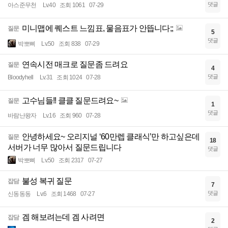
댓글
아스준무천
Lv.40
조회 1061
07-29
미니맵에 퀘스트 느낌표, 물음표가 안뜹니다;;
질문
5
댓글
박뽀삐
Lv.50
조회 838
07-29
연속시전 매크로 질문좀 드려요
질문
4
댓글
Bloodyhell
Lv.31
조회 1024
07-28
고수님들!! 클클 질문드려요~
질문
1
댓글
바람난왕자
Lv.16
조회 960
07-28
안녕하세요~ 오리지널 ‘60만렙 클래식’만 하고싶은데
질문
18
서버가 너무 많아서 질문드립니다
댓글
박뽀삐
Lv.50
조회 2317
07-27
불성 복귀 질문
잡담
7
댓글
신동동동
Lv.6
조회 1468
07-27
겜 해보려는데 겜 사려면
잡담
2