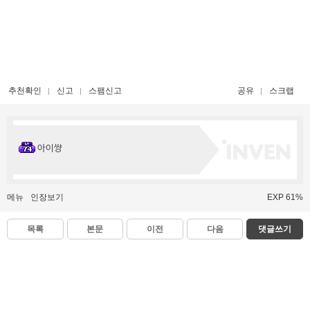
추천확인
신고
스팸신고
공유
스크랩
아이썅
메뉴
인장보기
EXP 61%
목록
본문
이전
다음
댓글쓰기