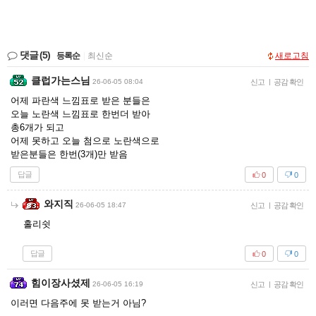
댓글
(5)
등록순
|
최신순
새로고침
클럽가는스님
26-06-05 08:04
신고
|
공감 확인
어제 파란색 느낌표로 받은 분들은
오늘 노란색 느낌표로 한번더 받아
총6개가 되고
어제 못하고 오늘 첨으로 노란색으로
받은분들은 한번(3개)만 받음
답글
0
0
와지직
26-06-05 18:47
신고
|
공감 확인
홀리쉿
답글
0
0
힘이장사셨제
26-06-05 16:19
신고
|
공감 확인
이러면 다음주에 못 받는거 아님?