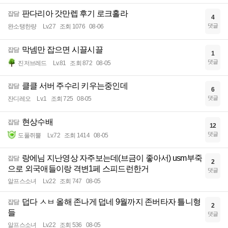
판다리아 갓만렙 후기 로크홀라
잡담
4
댓글
완소탱한량
Lv.27
조회 1076
08-06
막넴만 잡으면 시끌시끌
잡담
1
댓글
진저브레드
Lv.81
조회 872
08-05
클클 서버 주수리 키우는중인데
잡담
6
댓글
잔디레오
Lv.1
조회 725
08-05
현상수배
잡담
12
댓글
도풀쥐뿔
Lv.72
조회 1414
08-05
랑에님 지난영상 자주보는데(브금이 좋아서) usm부죽
잡담
2
으로 외국애들이랑 격변1페 스피드런한거
댓글
알프스소녀
Lv.22
조회 747
08-05
덥다 ㅅㅂ 올해 존나게 덥네 9월까지 존버타자 틀니형
잡담
2
들
댓글
알프스소녀
Lv.22
조회 536
08-05