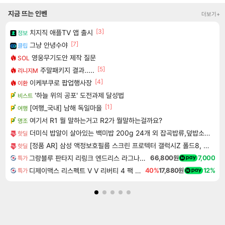
지금 뜨는 인벤
더보기+
[3]
치지직 애플TV 앱 출시
정보
[7]
그냥 안녕수야
클립
영웅무기도안 제작 질문
SOL
[5]
주말패키지 결과.....
리니지M
[4]
이케부쿠로 팝업행사장
이환
'하늘 위의 공포' 도전과제 달성법
비스트
[1]
[여행_국내] 남해 독일마을
여행
여기서 R1 뭘 말하는거고 R2가 뭘말하는걸까요?
명조
더미식 밥알이 살아있는 백미밥 200g 24개 외 잡곡밥류,덮밥소스7종 외
핫딜
[정품 AR] 삼성 액정보호필름 스크린 프로텍터 갤럭시Z 폴드8, 2매입
핫딜
그랑블루 판타지 리링크 엔드리스 라그나로크 Granblue Fantasy Relink Endless Ragnarok
66,800원
7,000
특가
디제이맥스 리스펙트 V V 리버티 4 팩 DJMAX RESPECT V V Liberty 4 Pack DLC
40%
17,880원
12%
특가