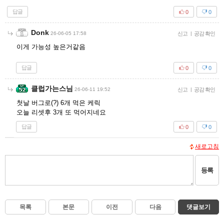
답글
0
0
Donk
26-06-05 17:58
신고
|
공감 확인
이게 가능성 높은거같음
답글
0
0
클럽가는스님
26-06-11 19:52
신고
|
공감 확인
첫날 버그로(?) 6개 먹은 케릭
오늘 리셋후 3개 또 먹어지네요
답글
0
0
새로고침
등록
목록
본문
이전
다음
댓글보기