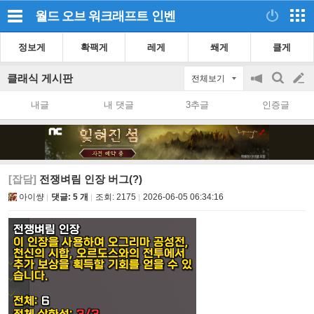
월드 오브 워크래프트
인벤
정보게
확팩게
레게
쐐게
클게
클래식 게시판
전체보기
공
검
글
지
색
내글
내 댓글
3추글
인증글
on/off
쓰
기
[잡담]
전쟁벼림 인장 버그(?)
아이썅
댓글: 5 개
조회:
2175
2026-06-05 06:34:16