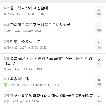
클래식 시작하고 싶은데
질문
3
댓글
목요일밤
Lv.11
조회 302
12:46
판다랜드 골드랑 본섭골드 교환하실분
잡담
1
댓글
김므란
Lv.31
조회 260
10:14
디코 주소 아시는분!!
잡담
1
댓글
스치면땅볼
Lv.67
조회 420
20:21
클클 불성 지금 인벤 레이드 프레임 작동 되는 버전있
잡담
2
나요??
댓글
ㅇ1245
Lv.26
조회 468
11:43
죄송합니다.
잡담
12
댓글
도풀쥐뿔
Lv.72
조회 1288
추천 1
08-06
펜구스흉포 얼라 (저) 와 시대섭 얼라 골드 교환하실분
잡담
1
댓글
온무
Lv.14
조회 347
08-06