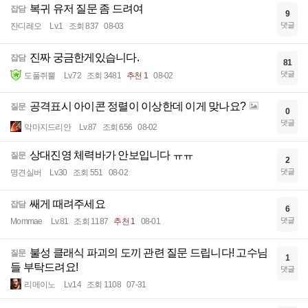
복귀 유저 질문 좀 드려여
잡담
9
댓글
잔디레오
Lv.1
조회 837
08-03
진짜 궁금한게있습니다.
잡담
81
댓글
도풀쥐뿔
Lv.72
조회 3481
추천 1
08-02
공격표시 아이콘 정렬이 이상한데 이게 맞나요?
질문
0
댓글
악마지드리안
Lv.87
조회 656
08-02
상대진영 체력바가 안보입니다 ㅠㅠ
질문
2
댓글
명견실버
Lv.30
조회 551
08-02
쌔게 때려주세요
잡담
6
댓글
Mommae
Lv.81
조회 1187
추천 1
08-01
불성 클래식 파괴의 도끼 관련 질문 드립니다! 고수님
질문
1
들 부탁드려요!
댓글
리메이노
Lv.14
조회 1108
07-31