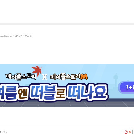
board/wow/5417/352482
3:24)
공감
비공
0