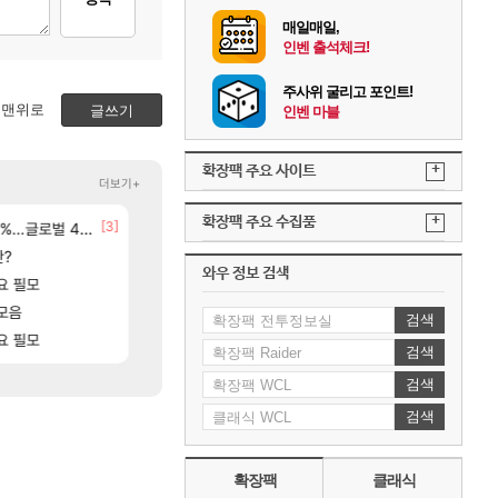
매일매일,
인벤 출석체크!
주사위 굴리고 포인트!
맨위로
글쓰기
인벤 마블
+
확장팩 주요 사이트
더보기+
+
확장팩 주요 수집품
[3]
[8]
글로벌 4위로 부상
선녀바위해수욕장
신규 악세, 수정, 유물, 외형, 물약 요약
검은사막
여행
[
판?
15기래더 패치노트 별거 없네요~없데이트수준?
8월 28일 넷플릭스에서 예고편 공개 예정
디아2
GTA6
와우 정보 검색
[17]
요 필모
오만9층 주긴주는군요?
카가미하라 하루 성우 정보 및 주요 필모
리니지M
아스오라
[170]
모음
분내학개론
모든 바우에라 업그레이드 아이템 획득 위치 공략 (89
메이플
비스트
검색
[89]
[57]
고있으면 ㅋㅋ
요 필모
ㅇㅂ ) 재밌게 까네
모든 엘리트 골렘 위치 공략 (30개) - 방랑 결
메이플
비스트
검색
검색
검색
확장팩
클래식