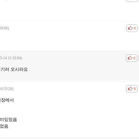
29:06)
공감
비공
0
5-14 11:32:04)
공감
비공
0
즐기러 오시라요
16:55:26)
공감
비공
0
입장에서
재미있었음
있었음