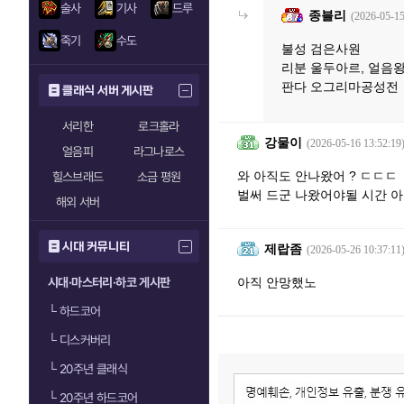
술사
기사
드루
종블리
(2026-05-15
죽기
수도
불성 검은사원
리분 울두아르, 얼음
판다 오그리마공성전
클래식 서버 게시판
서리한
로크홀라
강물이
(2026-05-16 13:52:19
얼음피
라그나로스
와 아직도 안나왔어 ? ㄷㄷㄷ
힐스브래드
소금 평원
벌써 드군 나왔어야될 시간 
해외 서버
시대 커뮤니티
제랍좀
(2026-05-26 10:37:11
시대·마스터리·하코 게시판
아직 안망했노
└
하드코어
└
디스커버리
└
20주년 클래식
└
20주년 하드코어