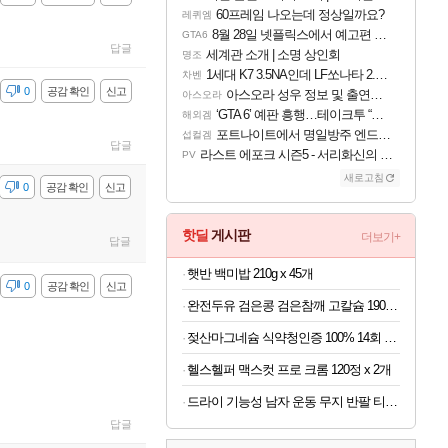
60프레임 나오는데 정상일까요?
레퀴엠
8월 28일 넷플릭스에서 예고편 공개 예정
GTA6
답글
세계관 소개 | 소명 상인회
명조
1세대 K7 3.5NA인데 LF쏘나타 2.0NA 기변하면 유류비 절약이 얼마나 될까요..?
차벤
감
0
공감 확인
신고
아스오라 성우 정보 및 출연작 모음
아스오라
‘GTA 6’ 예판 흥행…테이크투 “내부 예상 크게 넘어”
해외겜
포트나이트에서 명일방주 엔드필드 [펠리카] 판매 예정
섭컬겜
답글
라스트 에포크 시즌5 - 서리화신의 분노 티저
PV
새로고침
감
0
공감 확인
신고
핫딜
게시판
더보기+
답글
햇반 백미밥 210g x 45개
감
0
공감 확인
신고
완전두유 검은콩 검은참깨 고칼슘 190ml x 60개
젖산마그네슘 식약청인증 100% 14회 x 6박스
헬스헬퍼 맥스컷 프로 크롬 120정 x 2개
드라이 기능성 남자 운동 무지 반팔 티셔츠 빅사이즈
답글