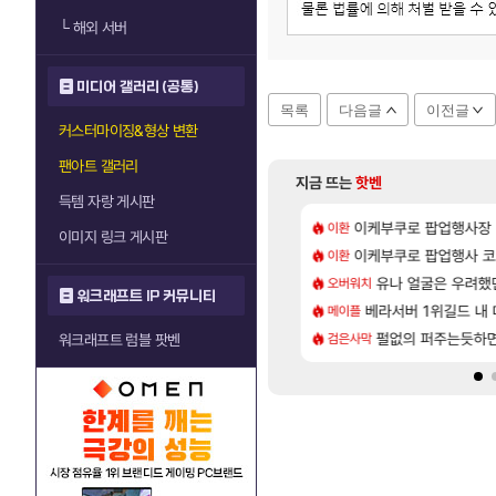
└
해외 서버
미디어 갤러리 (공통)
목록
다음글
이전글
커스터마이징&형상 변환
팬아트 갤러리
지금 뜨는
핫벤
득템 자랑 게시판
[8]
위해수욕장
악세, 수정, 유물, 외형, 물약 요약
이케부쿠로 팝업행사장
아반테 2.0 자연흡기
이환
차벤
이미지 링크 게시판
[7]
더 패치노트 별거 없네요~없데이트수준?
 28일 넷플릭스에서 예고편 공개 예정
이케부쿠로 팝업행사 코
모든 요리/작물 책 획득 
이환
비스트
[17]
9층 주긴주는군요?
가미하라 하루 성우 정보 및 주요 필모
유나 얼굴은 우려했
무한대 아난타 유출
오버워치
섭컬겜
워크래프트 IP 커뮤니티
[170]
개론
바우에라 업그레이드 아이템 획득 위치 공략 (89개)
베라서버 1위길드 내 대
라스트 에포크 시즌5 
메이플
PV
[57]
 재밌게 까네
엘리트 골렘 위치 공략 (30개) - 방랑 결투가
펄없의 퍼주는듯하면
‘GTA 6’ 예판 흥
검은사막
해외겜
워크래프트 럼블 팟벤