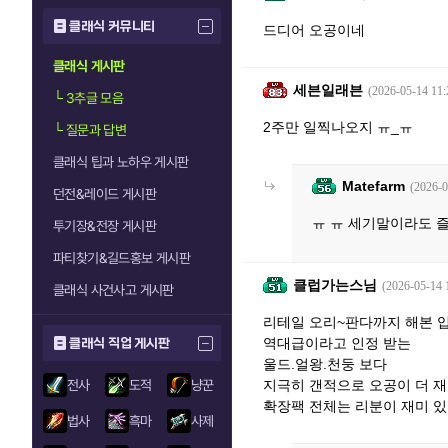
클래식 커뮤니티
드디어 오공이네
클래식 게시판
세븐일래븐
(2026-05-14 11:
└
3추글 모음
2주만 일찍나오지 ㅠ_ㅠ
└
질문과 답변
클래식 팁과 노하우 게시판
Matefarm
(2026-0
던전&레이드 게시판
ㅠ ㅠ 세기말이라도 
투기장&전장 게시판
파티찾기&길드홍보 게시판
클럽가는스님
(2026-05-14 
클래식 사건사고 게시판
리테일 오리~판다까지 해본 
역대급이라고 인정 받는
클래식 직업 게시판
울드.얼왕.천둥 보다
전사
도적
냥꾼
지극히 갠적으로 오공이 더 
확장팩 전체는 리분이 재미 
법사
흑마
사제