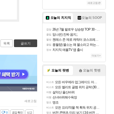
새로고침
오늘의 치지직
오늘의 SOOP
26년 7월 팔로우 상승량 TOP 30 - 월간 치지직
잡담
임나은) 진짜 음지;;
클립
젠레스 존 제로 캐릭터 코스프레한 꽁주
짤방
목록
글쓰기
풍월량) 물소는 왜 물소라고 하는거야? 아! 그만 ㅋㅋ 알았어 ㅋㅋ
클립
치지직 애플TV 앱 출시
정보
더보기+
오늘의 팟벤
오늘의 핫벤
모든 바우에라 업그레이드 아이템 획득 위치 공략 (89개)
비스트
모든 엘리트 골렘 위치 공략 (30개) - 방랑 결투가
비스트
설악산 울산바위
여행
선녀바위해수욕장
여행
새로고침
명조
명조
모든 요리/작물 책 획득 위치 공략 (36개) - 미식가 도전과제
비스트
버전 콘텐츠 미리 보기 | 3.6 버전 「신기루 속 등불 그림자, 속세에 깃든 검의 결심」이 8월 20일에 업데이트됩니다!
감
0
공감 확인
신고
명조