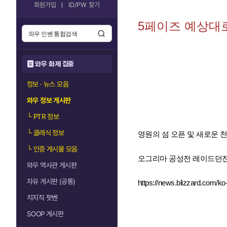
회원가입
ID/PW 찾기
5페이즈 예상대로
와우 화제 집중
정보 · 뉴스 모음
와우 정보 게시판
└
PTR 정보
└
클래식 정보
영원의 섬 오픈 및 새로운 
└
인증 게시물 모음
오그리마 공성전 레이드던전은
와우 역사관 게시판
자유 게시판 (공통)
https://news.blizzard.com/ko-
치지직 팟벤
SOOP 게시판