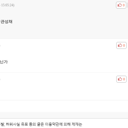
 15:05:24)
공감
비공
0
왕관성채
)
공감
비공
0
아닌가
)
공감
비공
0