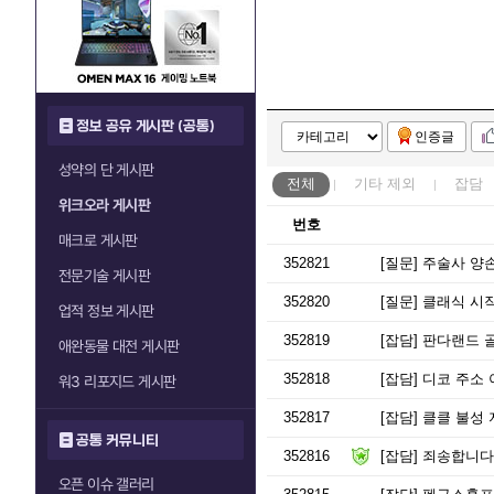
정보 공유 게시판 (공통)
인증글
성약의 단 게시판
전체
기타
제외
잡담
위크오라 게시판
번호
매크로 게시판
352821
[질문]
주술사 양손
전문기술 게시판
352820
[질문]
클래식 시
업적 정보 게시판
352819
[잡담]
판다랜드 
애완동물 대전 게시판
352818
[잡담]
디코 주소 
워3 리포지드 게시판
352817
[잡담]
클클 불성 지
공통 커뮤니티
352816
[잡담]
죄송합니다
오픈 이슈 갤러리