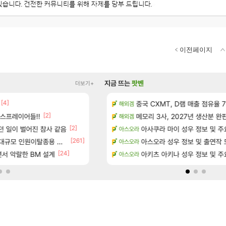
이전페이지
지금 뜨는
팟벤
더보기+
[4]
[1]
[5]
?
D.mon 스킬셋 나왔다
중국 CXMT, D램 매출 점유율 7%…
오버워치
해외겜
[2]
[29]
스프레이어들!!
위치 공략 (36개) - 미식가 도전과제
결국 돌고 돌아 와우
메모리 3사, 2027년 생산분 완
와우
해외겜
[2]
던 일이 벌어진 참사 같음
과 앞으로의 예상 (루머)
영웅무기도안 제작 질문
아사쿠라 마이 성우 정보 및 주
SOL
아스오라
[261]
[3]
규모 인원이탈종용 추정사건
- 서리화신의 분노 티저
D.mon 스킬셋 특전 공개
아스오라 성우 정보 및 출연작 
오버워치
아스오라
[24]
서 악랄한 BM 설계
행…테이크투 “내부 예상 크게 넘어”
환산 13만 스펙으로 삐져서 매주 수로 10만점 치
아키츠 아키나 성우 정보 및 주
메이플
아스오라