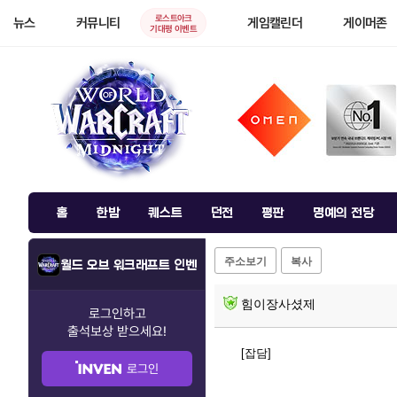
로스트아크
뉴스
커뮤니티
게임캘린더
게이머존
기대평 이벤트
홈
한밤
퀘스트
던전
평판
명예의 전당
주소보기
복사
월드 오브 워크래프트 인벤
힘이장사셨제
로그인하고
출석보상
받으세요!
[잡담]
로그인