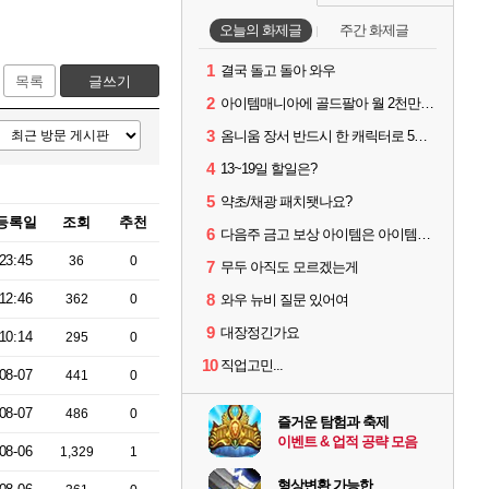
오늘의 화제글
주간 화제글
1
결국 돌고 돌아 와우
목록
글쓰기
2
아이템매니아에 골드팔아 월 2천만원 넘게 버는 인간 있던데
3
옴니움 장서 반드시 한 캐릭터로 5단계까지 밀어야 하나요?
4
13~19일 할일은?
5
약초/채광 패치됏나요?
등록일
조회
추천
6
다음주 금고 보상 아이템은 아이템강화 안되나요?
23:45
36
0
7
무두 아직도 모르겠는게
12:46
8
362
0
와우 뉴비 질문 있어여
9
대장정긴가요
10:14
295
0
10
직업고민...
08-07
441
0
08-07
486
0
즐거운 탐험과 축제
이벤트 & 업적 공략 모음
08-06
1,329
1
형상변환 가능한