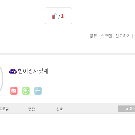
1
공유
스크랩
신고하기
힘이장사셨제
프로필
랭킹
칭호