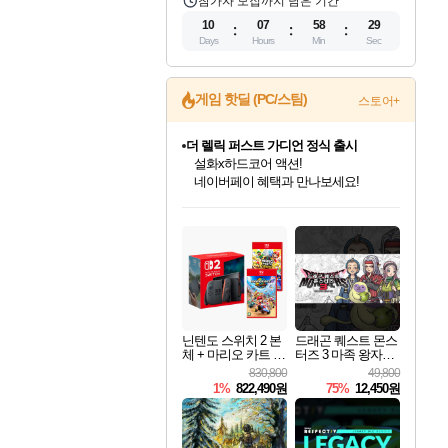
참가자 모집까지 남은 기간
10
07
58
27
Days
Hours
Min
Sec
게임 핫딜 (PC/스팀)
스토어+
베데스다 40주년 기념 할인 중!
베데스다의 명작들을
40주년 프로모션으로 만나보세요!
인벤게임즈 8월 특별 할인!
드래곤소드: 어웨이크닝 입점!
문명 7 특별 할인!
마블 투혼 파이팅 소울즈 정식출시!
귀무자: 검의 길 예약 판매 중!
비스트 오브 리인카네이션 정식 출시!
커세어 코브 출시 기념 할인!
더 렐릭 퍼스트 가디언 정식 출시
캡콤 프렌차이즈 할인 진행 중!
캡콤 일부 상품 상시 할인
스타워즈 은하계 레이서
로블록스 기프트 카드 공식 입점
인기 퍼블리셔 모음!
스팀으로 만나는 드래곤소드!
조선&고려 DLC 출시 예정
마블 히어로 총 출동&화려한 격투!
10% 할인과
게임프릭 신작 IP
해적'섬'을 발전시키자!
설화x하드코어 액션!
몬헌, 바하 등 인기 IP를
몬헌 와일즈 & 드래곤즈 도그마2
인벤게임즈에서 10% 추가 적립
Robux를 가장 안전하고
최대 90% 할인가를 만나보세요!
네이버혜택과 함께 만나보세요!
50%할인&추가 적립까지!
네이버 포인트 혜택까지!
이니&베니 혜택까지!
네이버 혜택가와 함께 예약하세요!
할인&네이버혜택으로 만나보세요!
네이버페이 혜택과 만나보세요!
할인가에 만나보세요!
일부 에디션 상시 할인!
혜택으로 예약 판매 중
편안하게 충전하세요
닌텐도 스위치 2 본
드래곤 퀘스트 몬스
체 + 마리오 카트 월
터즈 3 마족 왕자와
드 + 슈퍼 마리오 파
엘프의 여행 Dragon
830,800
49,800
티 잼버리 닌텐도
Quest Monsters The
1%
822,490원
75%
12,450원
스위치 2 에디션 +
Dark Prince
잼버리 TV 번들