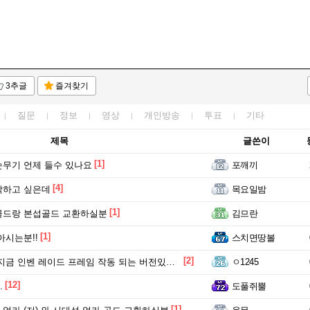
3추글
즐겨찾기
질문
정보
영상
개인방송
투표
기타
제목
글쓴이
[1]
무기 언제 들수 있나요
포깨끼
[4]
작하고 싶은데
목요일밤
[1]
골드랑 본섭골드 교환하실분
김므란
[1]
아시는분!!
스치면땅볼
[2]
금 인벤 레이드 프레임 작동 되는 버전있나요??
ㅇ1245
[12]
.
도풀쥐뿔
[1]