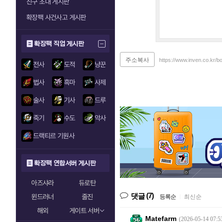
친구 초대 게시판
확장팩 사건사고 게시판
확장팩 직업 게시판
주소복사
https://www.inven.co.kr/
전사
도적
냥꾼
법사
흑마
사제
술사
기사
드루
죽기
수도
악사
드랙티르 기원사
확장팩 연합서버 게시판
아즈샤라
듀로탄
(7)
댓글
윈드러너
줄진
등록순
|
최신순
해외
게이트 서버
Matefarm
(2026-05-14 07:5