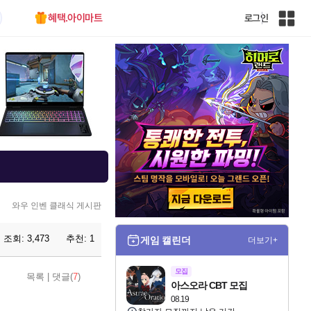
혜택.아이마트
로그인
인
벤
전
체
사
이
트
맵
와우 인벤 클래식 게시판
조회:
3,473
추천:
1
게임 캘린더
더보기+
모집
목록
|
댓글(
7
)
아스오라 CBT 모집
08.19