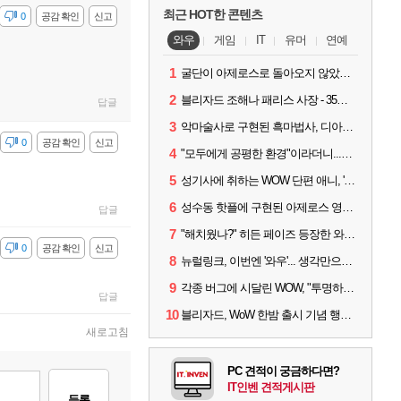
최근 HOT한 콘텐츠
감
0
공감 확인
신고
와우
게임
IT
유머
연예
1
굴단이 아제로스로 돌아오지 않았다면? 와우 클래식+ 주목
2
블리자드 조해나 패리스 사장 - 35년 역사, 그리고 비전
답글
3
악마술사로 구현된 흑마법사, 디아4 x 와우 콜라보 살펴보기
감
0
공감 확인
신고
4
"모두에게 공평한 환경"이라더니...여전히 살아있는 애드온
5
성기사에 취하는 WOW 단편 애니, '신성한 모든 것'
6
성수동 핫플에 구현된 아제로스 영웅들의 안식처, WoW 홈스윗홈
답글
7
"해치웠나?" 히든 페이즈 등장한 와우 '한밤', 세계 최초 킬은 '팀 리퀴드'
감
0
공감 확인
신고
8
뉴럴링크, 이번엔 '와우'... 생각만으로 게임하는 시대 성큼
9
각종 버그에 시달린 WOW, "투명하고 신속한 소통과 대응 약속"
답글
10
블리자드, WoW 한밤 출시 기념 행사 '홈스윗홈' 28일 개최
새로고침
PC 견적이 궁금하다면?
IT인벤 견적게시판
등록