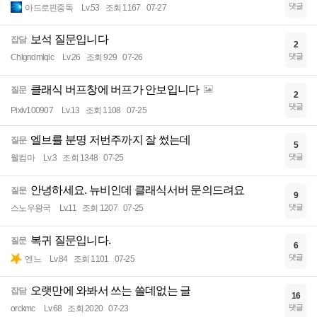
댓글
아드로핀중독
Lv.53
조회 1167
07-27
보석 질문입니다
잡담
2
댓글
Chlgndmlqlc
Lv.26
조회 929
07-26
클래식 버프창에 버프가 안보입니다
질문
2
댓글
Pixiv100907
Lv.13
조회 1108
07-25
엘브를 분명 저번주까지 잘 썼는데
질문
5
댓글
웰컴마
Lv.3
조회 1348
07-25
안녕하세요. 뉴비인데 클래식서버 문의드려요
질문
9
댓글
스노우왕국
Lv.11
조회 1207
07-25
복귀 질문입니다.
질문
6
댓글
엔느
Lv.84
조회 1101
07-25
오랫만에 와봐서 쓰는 쓸데없는 글
잡담
16
댓글
orckmc
Lv.68
조회 2020
07-23