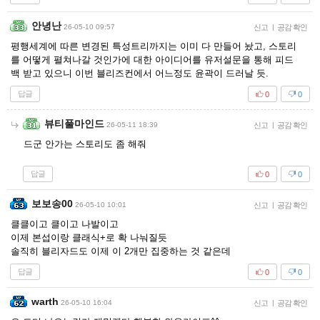
안녕난
26-05-10 09:57
신고
|
공감 확인
평행세계에 따른 변경된 특성트리까지는 이미 다 만들어 놨고, 스토리
를 어떻게 펼쳐나갈 것인가에 대한 아이디어를 유저설문을 통해 피드
백 받고 있으니 이번 블리즈컨에서 어느정도 윤곽이 드러날 듯.
답글
0
0
뷰티풀마인드
26-05-11 18:39
신고
|
공감 확인
드군 안가는 스토리도 좀 해줘
답글
0
0
보보송00
26-05-10 10:01
신고
|
공감 확인
클클이고 클이고 나발이고
이제 본섭이랑 클래식+로 확 나눠질듯
솔직히 블리자드도 이제 이 2개만 집중하는 것 같은데
답글
0
0
warth
26-05-10 16:04
신고
|
공감 확인