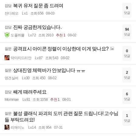
복귀 유저 질문 좀 드려여
잡담
9
댓글
잔디레오
Lv.1
조회 656
08-03
진짜 궁금한게있습니다.
잡담
94
댓글
도풀쥐뿔
Lv.72
조회 2910
추천 1
08-02
공격표시 아이콘 정렬이 이상한데 이게 맞나요?
질문
0
댓글
악마지드리안
Lv.87
조회 543
08-02
상대진영 체력바가 안보입니다 ㅠㅠ
질문
2
댓글
명견실버
Lv.30
조회 450
08-02
쌔게 때려주세요
잡담
6
댓글
Mommae
Lv.81
조회 1058
추천 1
08-01
불성 클래식 파괴의 도끼 관련 질문 드립니다! 고수님
질문
1
들 부탁드려요!
댓글
리메이노
Lv.14
조회 954
07-31