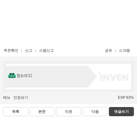
추천확인
신고
스팸신고
공유
스크랩
찡오야32
메뉴
인장보기
EXP 83%
목록
본문
이전
다음
댓글쓰기