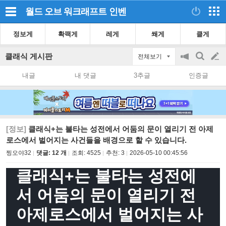
월드 오브 워크래프트
인벤
정보게
확팩게
레게
쐐게
클게
클래식 게시판
전체보기
공
검
글
지
색
내글
내 댓글
3추글
인증글
on/off
쓰
기
[정보]
클래식+는 불타는 성전에서 어둠의 문이 열리기 전 아제
로스에서 벌어지는 사건들을 배경으로 할 수 있습니다.
찡오야32
댓글: 12 개
조회:
4525
추천:
3
2026-05-10 00:45:56
클래식+는 불타는 성전에
서 어둠의 문이 열리기 전
아제로스에서 벌어지는 사