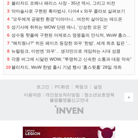
2
블리자드 조해나 패리스 사장 - 35년 역사, 그리고 비전
3
악마술사로 구현된 흑마법사, 디아4 x 와우 콜라보 살펴보기
4
"모두에게 공평한 환경"이라더니...여전히 살아있는 애드온
5
성기사에 취하는 WOW 단편 애니, '신성한 모든 것'
6
성수동 핫플에 구현된 아제로스 영웅들의 안식처, WoW 홈스윗홈
7
"해치웠나?" 히든 페이즈 등장한 와우 '한밤', 세계 최초 킬은 '팀 리퀴드'
8
뉴럴링크, 이번엔 '와우'... 생각만으로 게임하는 시대 성큼
9
각종 버그에 시달린 WOW, "투명하고 신속한 소통과 대응 약속"
10
블리자드, WoW 한밤 출시 기념 행사 '홈스윗홈' 28일 개최
로그인
PC화면
퀵링크
설정
청소년보호정책
이용약관
개인정보처리방침
▲
불법촬영물신고안내
(주)
인
벤