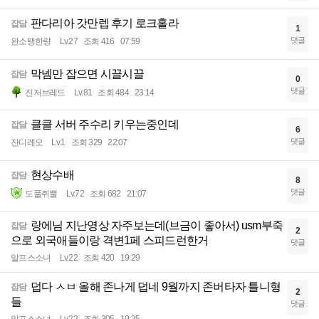
판다리아 갓만렙 후기 로크홀라
잡담
1
댓글
완소탱한량
Lv.27
조회 416
07:59
막넴만 잡으면 시끌시끌
잡담
0
댓글
진저브레드
Lv.81
조회 484
23:14
클클 서버 주수리 키우는중인데
잡담
6
댓글
잔디레오
Lv.1
조회 329
22:07
현상수배
잡담
8
댓글
도풀쥐뿔
Lv.72
조회 682
21:07
랑에님 지난영상 자주보는데(브금이 좋아서) usm부죽
잡담
2
으로 외국애들이랑 격변1페 스피드런한거
댓글
알프스소녀
Lv.22
조회 420
19:29
덥다 ㅅㅂ 올해 존나게 덥네 9월까지 존버타자 틀니형
잡담
2
들
댓글