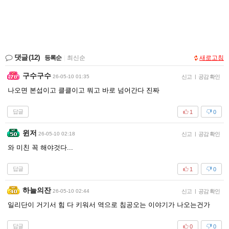
댓글
(12)
등록순
|
최신순
새로고침
구수구수
26-05-10 01:35
신고
|
공감 확인
나오면 본섭이고 클클이고 뭐고 바로 넘어간다 진짜
답글
1
0
윈저
26-05-10 02:18
신고
|
공감 확인
와 미친 꼭 해야것다...
답글
1
0
하늘의잔
26-05-10 02:44
신고
|
공감 확인
일리단이 거기서 힘 다 키워서 역으로 침공오는 이야기가 나오는건가
답글
0
0