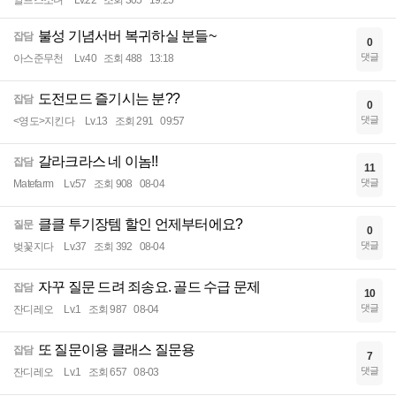
알프스소녀
Lv.22
조회 305
19:25
불성 기념서버 복귀하실 분들~
잡담
0
댓글
아스준무천
Lv.40
조회 488
13:18
도전모드 즐기시는 분??
잡담
0
댓글
<영도>지킨다
Lv.13
조회 291
09:57
갈라크라스 네 이놈!!
잡담
11
댓글
Matefarm
Lv.57
조회 908
08-04
클클 투기장템 할인 언제부터에요?
질문
0
댓글
벚꽃지다
Lv.37
조회 392
08-04
자꾸 질문 드려 죄송요. 골드 수급 문제
잡담
10
댓글
잔디레오
Lv.1
조회 987
08-04
또 질문이용 클래스 질문용
잡담
7
댓글
잔디레오
Lv.1
조회 657
08-03