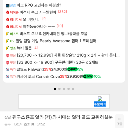
마크 RPG 고민하는 이경민?
클립
[332]
이적자 숙코 시ㅡ발련아
메이플
[9]
오 미쳣네..
리니지M
[10]
미친놈들아니야 ㅡㅡ
리니지M
비스트 오브 리인카네이션 정보/공략글 모음
비스트
힐링 탐험 게임 Bearly Awesome 챕터 1 트레일러
PV
[2]
뉴비 질문
명조
[20,700 -> 12,990] 차돌 된장술밥 210g x 2개 + 황태 콩나물 해장국밥 210g x 2개
핫딜
[33,800 -> 19,900] 구운란(대란) 30구 x 2세트
핫딜
팰월드 Palworld
25%
24,000원
5%
특가
커세어 코브 Corsair Cove
25%
29,920원
10%
특가
펜구스흉포 얼라 (저) 와 시대섭 얼라 골드 교환하실분
잡담
0
댓글
온무
Lv.14
조회 81
14:52