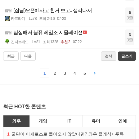
(잡담)오픈ai 사고 친거 보고.. 생각나서
잡담
6
댓글
카즈라기
Lv.78
조회 2416
07-23
심심해서 블퓨 레일조 시뮬레이션
잡담
3
댓글
진저브레드
Lv.81
조회 1328
추천 2
07-22
최근
다음
검색
글쓰기
1
2
3
4
5
최근 HOT한 콘텐츠
와우
게임
IT
유머
연예
1
굴단이 아제로스로 돌아오지 않았다면? 와우 클래식+ 주목