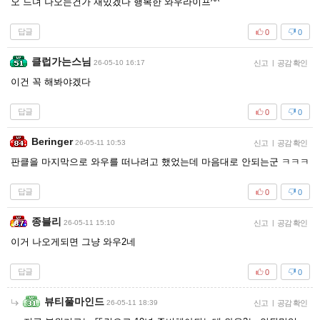
오 드뎌 나오는건가 재밌겠다 행복한 와우라이프^^
답글
0
0
클럽가는스님
26-05-10 16:17
신고
|
공감 확인
이건 꼭 해봐야겠다
답글
0
0
Beringer
26-05-11 10:53
신고
|
공감 확인
판클을 마지막으로 와우를 떠나려고 했었는데 마음대로 안되는군 ㅋㅋㅋ
답글
0
0
종블리
26-05-11 15:10
신고
|
공감 확인
이거 나오게되면 그냥 와우2네
답글
0
0
뷰티풀마인드
26-05-11 18:39
신고
|
공감 확인