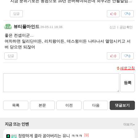
지금 분위기로는 똥컴으로 10년 존버해야되는데 와우2는 안될말임...
답글
0
0
뷰티풀마인드
26-05-11 18:38
신고
|
공감 확인
좋은 컨셉이군...
여차하면 일리단이든, 리치왕이든, 데스윙이든 나타나서 멸망시키고 서
버 닫으면 되잖어
답글
0
0
새로고침
등록
목록
본문
이전
다음
댓글보기
지금 뜨는 인벤
더보기+
[9]
청량하게 콜라 쏟아버리는 유니 ㅋㅋㅋ
클립