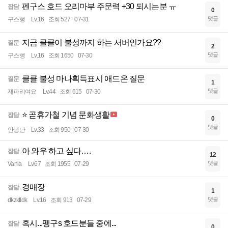
펜구스 호드 오리마부 주문력 +30 되시는분 ㅠ
잡담
0
댓글
구스뻥
Lv.16
조회 527
07-31
지금 클클이 불성까지 하는 서버인가요??
질문
2
댓글
구스뻥
Lv.16
조회 1650
07-30
클클 불성 마나획득표시 애드온 질문
질문
1
댓글
재파리여요
Lv.44
조회 615
07-30
⭐ 곧휴가철 기념 문화생활
잡담
0
댓글
안녕난
Lv.33
조회 950
07-30
아 와우 하고 싶다….
잡담
12
댓글
Vania
Lv.67
조회 1955
07-29
경매장
잡담
1
댓글
dkzktldk
Lv.16
조회 913
07-29
혹시...펭구s 호드분들 중에...
잡담
0