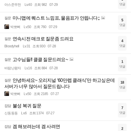
댓글
아스준무천
Lv.40
조회 982
07-29
미니맵에 퀘스트 느낌표, 물음표가 안뜹니다;;
질문
5
댓글
박뽀삐
Lv.50
조회 760
07-29
연속시전 매크로 질문좀 드려요
질문
4
댓글
Bloodyhell
Lv.31
조회 930
07-28
고수님들!! 클클 질문드려요~
질문
1
댓글
바람난왕자
Lv.16
조회 884
07-28
안녕하세요~ 오리지널 ‘60만렙 클래식’만 하고싶은데
질문
18
서버가 너무 많아서 질문드립니다
댓글
박뽀삐
Lv.50
조회 2185
07-27
불성 복귀 질문
잡담
7
댓글
신동동동
Lv.6
조회 1374
07-27
겜 해보려는데 겜 사려면
잡담
2