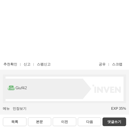
추천확인
신고
스팸신고
공유
스크랩
Giuf42
메뉴
인장보기
EXP 35%
목록
본문
이전
다음
댓글쓰기