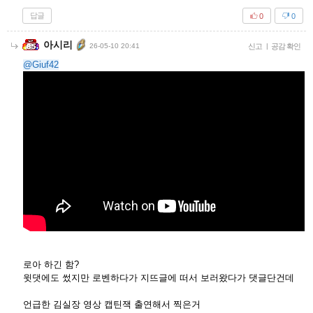
답글
0
0
아시리
26-05-10 20:41
신고
|
공감 확인
@Giuf42
로아 하긴 함?
윗댓에도 썼지만 로벤하다가 지뜨글에 떠서 보러왔다가 댓글단건데
언급한 김실장 영상 캡틴잭 출연해서 찍은거