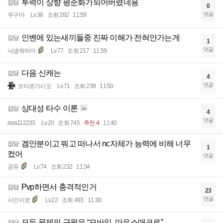
투력이 상향 평준화가되어버렸네용
잡담
0
댓글
쿠구마
Lv.38
조회 282
11:59
인벤에 있는새끼들중 진짜 이해가 전혀안가는게
잡담
1
댓글
닉넴뭐하까
Lv.77
조회 217
11:59
다음 신캐는
잡담
4
댓글
코타로가시오
Lv.71
조회 239
11:50
상대성 타수 이론
잡담
4
댓글
rara112233
Lv.20
조회 745
추천 4
11:40
겜안분이고 뭐고 떠나서 nc자체가 능력에 비해 너무
잡담
1
컸어
댓글
공듀
Lv.74
조회 232
11:34
Pvp하면서 충격적인거
잡담
23
댓글
사인이로
Lv.22
조회 493
11:30
모든 문제의 근원은 “모바일, 마우스매크로”
잡담