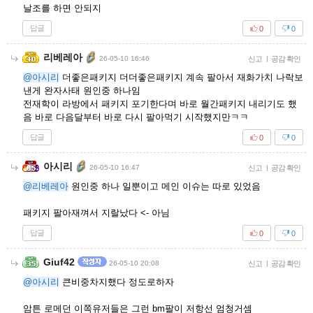
날조를 하면 안되지
답글
0
0
리베레아
26-05-10 16:46
신고
|
공감 확인
@아시리
더좋은패키지 더더좋은패키지 계속 팔아서 재화가치 나락보
낸게 완자사태 원인중 하나임
전재학이 라방에서 패키지 포기한다며 바로 월간패키지 내리기도 했
음 바로 다음달부터 바로 다시 팔아먹기 시작했지만ㅋㅋ
답글
0
0
아시리
26-05-10 16:47
신고
|
공감 확인
@리베레아
원인중 하나 일뿐이고 메인 이슈는 따로 있었음
패키지 팔아재껴서 지랄났다 <- 아님
답글
0
0
Giuf42
26-05-10 20:08
신고
|
공감 확인
@아시리
큰비중차지했다 정도로하자
암튼 로메던 이쪽유저들은 그런 bm팔이 저항선 엄청거셈