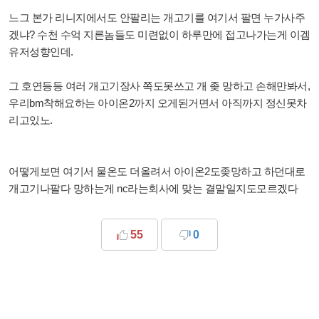
느그 본가 리니지에서도 안팔리는 개고기를 여기서 팔면 누가사주
겠냐? 수천 수억 지른놈들도 미련없이 하루만에 접고나가는게 이겜
유저성향인데.
그 호연등등 여러 개고기장사 쪽도못쓰고 개 좆 망하고 손해만봐서,
우리bm착해요하는 아이온2까지 오게된거면서 아직까지 정신못차
리고있노.
어떻게보면 여기서 물온도 더올려서 아이온2도좆망하고 하던대로
개고기나팔다 망하는게 nc라는회사에 맞는 결말일지도모르겠다
55
0