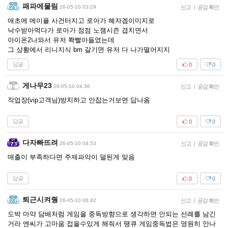
패파에물림
26-05-10 03:29
신고
|
공감 확인
애초에 메이플 사건터지고 로아가 혜자겜이미지로
낙수받아먹다가 로아가 점점 노잼시즌 겹치면서
아이온2나와서 유저 쫙빨아들였는데
그 상황에서 리니지식 bm 갈기면 유저 다 나가떨어지지
답글
0
0
게나무23
26-05-10 04:36
신고
|
공감 확인
작업장(vip고객님)방치하고 안잡는거보면 답나옴
답글
0
0
다자빠뜨려
26-05-10 04:53
신고
|
공감 확인
매출이 부족하다면 주제파악이 덜된게 맞음
답글
0
0
퇴근시켜줭
26-05-10 06:42
신고
|
공감 확인
도박 마약 담배처럼 게임을 중독방향으로 생각하면 안되는 선례를 남긴
거라 엔씨가 고마움 접을수있게 해줘서 땡큐 게임중독법은 영원히 안나