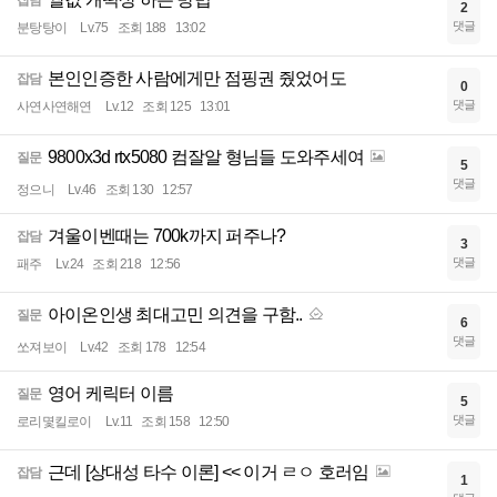
잡담
2
댓글
분탕탕이
Lv.75
조회 188
13:02
본인인증한 사람에게만 점핑권 줬었어도
잡담
0
댓글
사연사연해연
Lv.12
조회 125
13:01
9800x3d rtx5080 컴잘알 형님들 도와주세여
질문
5
댓글
정으니
Lv.46
조회 130
12:57
겨울이벤때는 700k까지 퍼주나?
잡담
3
댓글
패주
Lv.24
조회 218
12:56
아이온인생 최대고민 의견을 구함..
질문
6
댓글
쏘져보이
Lv.42
조회 178
12:54
영어 케릭터 이름
질문
5
댓글
로리몇킬로이
Lv.11
조회 158
12:50
근데 [상대성 타수 이론] << 이거 ㄹㅇ 호러임
잡담
1