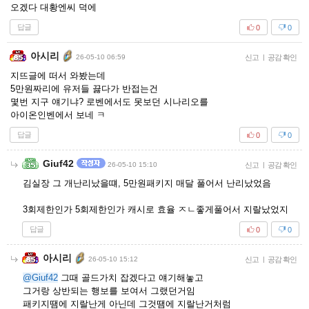
오겠다 대황엔씨 덕에
답글
0
0
아시리
26-05-10 06:59
신고
|
공감 확인
지뜨글에 떠서 와봤는데
5만원짜리에 유저들 끓다가 반접는건
몇번 지구 얘기냐? 로벤에서도 못보던 시나리오를
아이온인벤에서 보네 ㅋ
답글
0
0
Giuf42
26-05-10 15:10
신고
|
공감 확인
김실장 그 개난리났을떄, 5만원패키지 매달 풀어서 난리났었음
3회제한인가 5회제한인가 캐시로 효율 ㅈㄴ좋게풀어서 지랄났었지
답글
0
0
아시리
26-05-10 15:12
신고
|
공감 확인
@Giuf42
그때 골드가치 잡겠다고 얘기해놓고
그거랑 상반되는 행보를 보여서 그랬던거임
패키지땜에 지랄난게 아닌데 그것땜에 지랄난거처럼