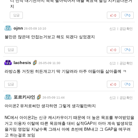
니 신작 내기전까지 쪽쪽 빨아먹어서 매출 목표액 달성 시키겠다는거
지
답글
0
0
ojnn
26-05-09 10:10
신고
|
공감 확인
불만은 많은데 안접는거보고 해도 되겠다 싶었겠지
답글
0
0
lachesis
26-05-09 11:30
신고
|
공감 확인
라방쇼통 거짓된 히든개고기 딱 기달려라 아주 야들야들 삶아줄께 ㅋ
답글
0
0
포르키샤인
26-05-09 11:44
신고
|
공감 확인
아이온2 유저로써만 생각하면 그렇게 생각될만하지
NC에서 아이온2는 신규 캐시카우이기 때문에 더 높은 목표를 부여받았을
거고 이용자 이탈에 따른 목표매출 대비 실적GAP이 아마 계속 발생되었
을거임 영업일 지날수록 그래서 아예 초반에 BM내고 그 GAP을 메꾸려
고 하는걸로 보임