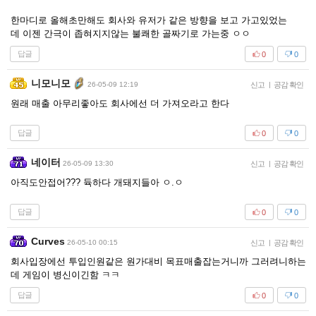
한마디로 올해초만해도 회사와 유저가 같은 방향을 보고 가고있었는
데 이젠 간극이 좁혀지지않는 불쾌한 골짜기로 가는중 ㅇㅇ
답글
0
0
니모니모
26-05-09 12:19
신고
|
공감 확인
원래 매출 아무리좋아도 회사에선 더 가져오라고 한다
답글
0
0
네이터
26-05-09 13:30
신고
|
공감 확인
아직도안접어??? 듁하다 개돼지들아 ㅇ.ㅇ
답글
0
0
Curves
26-05-10 00:15
신고
|
공감 확인
회사입장에선 투입인원같은 원가대비 목표매출잡는거니까 그러려니하는
데 게임이 병신이긴함 ㅋㅋ
답글
0
0