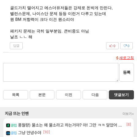
골드가치 떨어지고 에스더유저들은 강제로 돈박게 만든다,
밸런스문제, 나이스단 문제 등등 이런거 다루고 있는데
뭔 BM 저항력이 크다 이건 뭔소리야
패키지 문제는 극히 일부분임. 큰비중도 아님
날조 ㄴㄴ 해
답글
0
0
새로고침
등록
목록
본문
이전
다음
댓글보기
지금 뜨는 인벤
더보기+
[8]
풍월량) 물소는 왜 물소라고 하는거야? 아! 그만 ㅋㅋ 알았어 ㅋㅋ
클립
[10]
그냥 안녕수야
클립