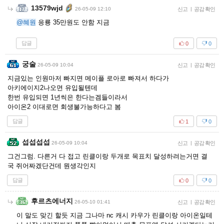
13579wjd
26-05-09 12:10
신고
|
공감 확인
@혜원
응룡 35만원도 안함 지금
답글
0
0
궁술
26-05-09 10:04
신고
|
공감 확인
지금있는 인원마저 빠지면 메이플 로아로 빠져서 하다가
아키에이지2나오면 유입될텐데
한번 유입되면 1년씩은 한다는겜들이라서
아이온2 이대로면 회생불가능하다고 봄
답글
1
0
섭섭섭섭
26-05-09 10:04
신고
|
공감 확인
그건그럼. 다른거 다 접고 린클이랑 두개로 목표치 달성하려는거면 결
국 쥐어짜겠단건데 뭔생각인지
답글
0
0
후르츠에너지
26-05-10 01:41
신고
|
공감 확인
이 말도 맞긴 할듯 지금 그나마 nc 캐시 카우가 린클이랑 아이온일테