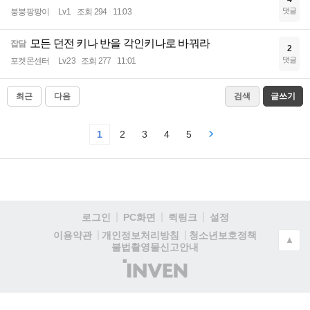
댓글
붕붕팡팡이
Lv.1
조회 294
11:03
모든 던전 키나 반을 각인키나로 바꿔라
잡담
2
댓글
포켓몬센터
Lv.23
조회 277
11:01
최근
다음
검색
글쓰기
1
2
3
4
5
로그인
PC화면
퀵링크
설정
청소년보호정책
이용약관
개인정보처리방침
▲
불법촬영물신고안내
(주)
인
벤