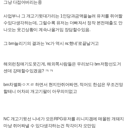
그냥 다접어버리는중
사업부나 그 개고기윗대가리는 1인당과금액을늘려 유저를 쥐어짤
수있다생각하는데, 그럴수록 유저는 더빠져서 정작 본전매출도 안
나오는 웃긴상황이 계속나올거임 장담할수있음.
그 bm늘리기의 결과는 'nc가 역시 nc했네'
로끝날거고
해외런칭얘기도웃긴게, 해외쪽사람들은 우리보다 bm저항선도거
센데 강매할수있겠음? ㅋㅋ
bm차별화ㅇㅈㄹ 하면서 현지만쥐어짜면, 적어도 한섭은 무조건망
할테니 어차피 개고기팔이 아무의미없고
NC 개고기윗선 니네가 모든RPG유저를 리니지겜에 매몰된 개돼지
마냥 쥐어짜낼 수 있다생각하는건 착각이자 오만임