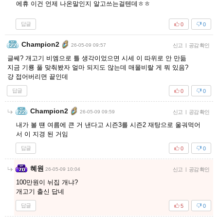
에휴 이건 언제 나온말인지 알고쓰는걸텐데ㅎㅎ
답글
0
0
Champion2
26-05-09 09:57
신고
|
공감 확인
글쎄? 개고기 비엠으로 틀 생각이었으면 시세 이 따위로 안 만듦
지금 기룡 풀 맞춰봤자 얼마 되지도 않는데 매몰비랄 게 뭐 있음?
걍 접어버리면 끝인데
답글
0
0
Champion2
26-05-09 09:59
신고
|
공감 확인
내가 볼 떈 여름에 큰 거 낸다고 시즌3를 시즌2 재탕으로 울궈먹어
서 이 지경 된 거임
답글
0
0
혜원
26-05-09 10:04
신고
|
공감 확인
100만원이 뉘집 개냐?
개고기 출신 답네
답글
5
0