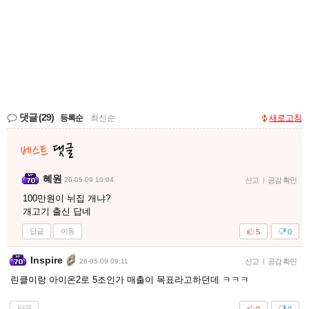
댓글
(29)
등록순
|
최신순
새로고침
혜원
26-05-09 10:04
신고
|
공감 확인
100만원이 뉘집 개냐?
개고기 출신 답네
답글
이동
5
0
Inspire
26-05-09 09:11
신고
|
공감 확인
린클이랑 아이온2로 5조인가 매출이 목표라고하던데 ㅋㅋㅋ
답글
0
0