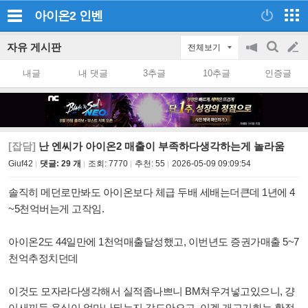
아이온2
인벤
자유 게시판
전체보기
공
검
글
지
색
내글
내 댓글
3추글
10추글
인증글
on/off
쓰
기
[잡담]
난 엔씨가 아이온2 매출이 부족하다생각하는게 놀라움
Giuf42
댓글: 29 개
조회:
7770
추천:
55
2026-05-09 09:09:54
솔직히 메던로만봐도 아이온보다 체급 두배 세배는더큰데 1년에 4
~5천억버는게 고작임.
아이온2도 44일만에 1천억매출달성했고, 이번년도 증권가매출 5~7
천억추정치던데
이것도 모자라다생각해서 실적좀나쁘니 BM쳐우겨넣고있으니, 걍
이새끼들 욕심이 얼마나되는지 감도안오고, 이겜 개고기화는 확정