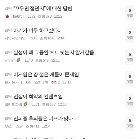
“꼬우면 접던지” 에 대한 답변
잡담
6
댓글
The토끼
Lv.72
조회 373
12:22
아키가 너무 하고싶다..
잡담
0
댓글
사연사연해연
Lv.12
조회 164
12:14
살성이 왜 그동안 ㅈㄴ 쌧는지 알거같음
잡담
5
댓글
Fmmm
Lv.40
조회 548
12:11
이게임은 걍 젊은 애들이 문제임
잡담
6
댓글
뭔가뭔가다
Lv.7
조회 378
추천 2
12:11
전장이 최악의 컨텐츠임
잡담
0
댓글
발키리파박
Lv.21
조회 197
12:10
전피증 후피증은 너프가 맞다
잡담
5
댓글
우쯔
Lv.24
조회 411
12:04