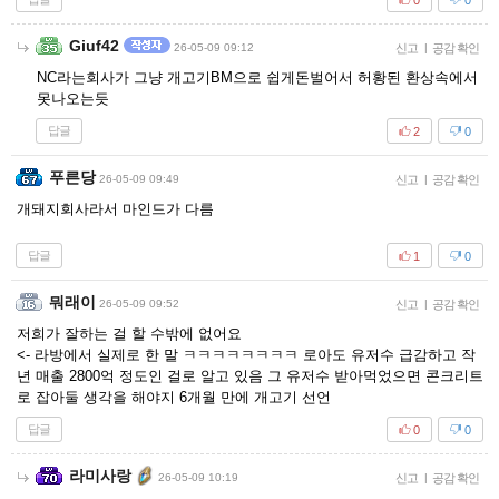
Giuf42
26-05-09 09:12
신고
|
공감 확인
NC라는회사가 그냥 개고기BM으로 쉽게돈벌어서 허황된 환상속에서
못나오는듯
답글
2
0
푸른당
26-05-09 09:49
신고
|
공감 확인
개돼지회사라서 마인드가 다름
답글
1
0
뭐래이
26-05-09 09:52
신고
|
공감 확인
저희가 잘하는 걸 할 수밖에 없어요
<- 라방에서 실제로 한 말 ㅋㅋㅋㅋㅋㅋㅋㅋ 로아도 유저수 급감하고 작
년 매출 2800억 정도인 걸로 알고 있음 그 유저수 받아먹었으면 콘크리트
로 잡아둘 생각을 해야지 6개월 만에 개고기 선언
답글
0
0
라미사랑
26-05-09 10:19
신고
|
공감 확인