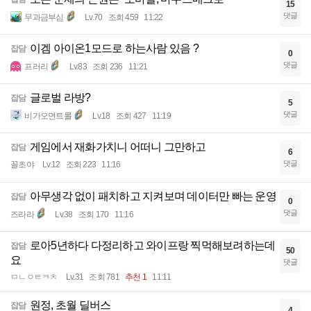
15
댓글
무과금부심
Lv.70
조회 459
11:22
이겜 아이온1모드로 하는사람 있음 ?
잡담
0
댓글
프러리
Lv.83
조회 236
11:21
글로벌 라방?
잡담
5
댓글
비가오면트롤
Lv.18
조회 427
11:19
게임에서 재화가치니 어떠니 그만하고
잡담
6
댓글
꼴초야
Lv.12
조회 223
11:16
아무생각 없이 패치하고 지켜보며 데이터만 빠는 운영
잡담
0
댓글
즈라라
Lv.38
조회 170
11:16
로아5년하다 다정리하고 와이프랑 찍먹해보려하는데
잡담
50
요
댓글
ㅁㄴㅇㅌㅋㅊ
Lv.31
조회 781
추천 1
11:11
원정, 초월 딜버스
잡담
4