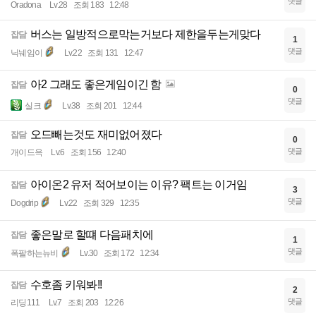
댓글
Oradona
Lv.28
조회 183
12:48
버스는 일방적으로막는거보다 제한을두는게맞다
잡담
1
댓글
닉눼임이
Lv.22
조회 131
12:47
아2 그래도 좋은게임이긴 함
잡담
0
댓글
실크
Lv.38
조회 201
12:44
오드빼는것도 재미없어졌다
잡담
0
댓글
개이드윽
Lv.6
조회 156
12:40
아이온2 유저 적어보이는 이유? 팩트는 이거임
잡담
3
댓글
Dogdrip
Lv.22
조회 329
12:35
좋은말로 할떄 다음패치에
잡담
1
댓글
폭팔하는뉴비
Lv.30
조회 172
12:34
수호좀 키워봐!!
잡담
2
댓글
리딩111
Lv.7
조회 203
12:26