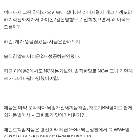
여태까지 그런 착각과 오만속에 살다, 본 리니지형제 개고기겜도망
하기직전까지가서 아이온2같은방향으로 선회했으면서 왜 아직도
모를까?
하긴, 개가 똥을끊겠음. 사람은안바뀌지
솔직한말로 아이온2가 성공하면안됐다.
지금 아이온2에서도 NC하는거보면, 솔직한말로 NC는 그냥 하던대
로 개고기나팔다망했어야함.
얘들은 마약 도박하다 뇌망가진새끼들처럼, 개고기BM팔이로 쉽게
쉽게돈벌어서 사고회로가 맛이가버린거임.
메던로책임자들은 병신이라 체급 2~3배되는상황에서 그 WWE받
아주면서 년 4~5천억벌어가는걸로만족하냐?