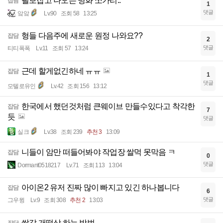
필보잡고 나오는 명화 쪼가리..
잡담
1
댓글
앜앜
Lv.90
조회 58
13:25
형들 다음주에 새로운 원정 나와요??
잡담
2
댓글
티티폭폭
Lv.11
조회 57
13:24
근데 할게없긴하네 ㅠㅠ
잡담
1
댓글
모텔로유인
Lv.42
조회 156
13:12
한국에서 했던것처럼 큰웨이브 만들수있다고 착각한
잡담
7
듯
댓글
실크
Lv.38
조회 239
추천 3
13:09
니들이 암만 떠들어봐야 작업장 쌀먹 못막음 ㅋ
잡담
0
댓글
Dormant0518217
Lv.71
조회 113
13:04
아이온2 유저 진짜 많이 빠지고 있긴 하나봅니다
잡담
6
댓글
그우뮝
Lv.9
조회 308
추천 2
13:03
쌀값 개떡상 하는 방법