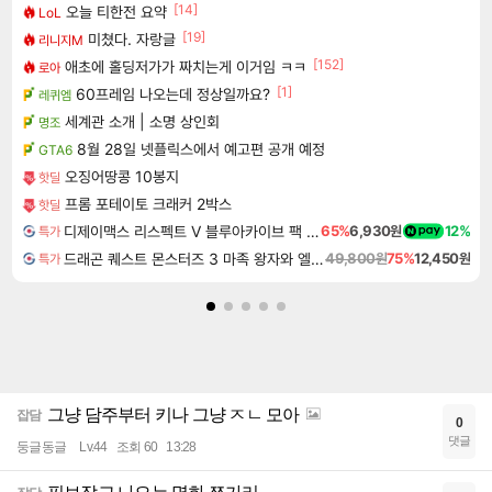
[14]
오늘 티한전 요약
LoL
[19]
미쳤다. 자랑글
리니지M
[152]
애초에 홀딩저가가 짜치는게 이거임 ㅋㅋ
로아
[1]
60프레임 나오는데 정상일까요?
레퀴엠
세계관 소개 | 소명 상인회
명조
8월 28일 넷플릭스에서 예고편 공개 예정
GTA6
오징어땅콩 10봉지
핫딜
프롬 포테이토 크래커 2박스
핫딜
디제이맥스 리스펙트 V 블루아카이브 팩 DJMAX RESPECT V Blue Archive Pack DLC
65%
6,930원
12%
특가
드래곤 퀘스트 몬스터즈 3 마족 왕자와 엘프의 여행 Dragon Quest Monsters The Dark Prince
49,800원
75%
12,450원
특가
그냥 담주부터 키나 그냥 ㅈㄴ 모아
잡담
0
댓글
둥글동글
Lv.44
조회 60
13:28