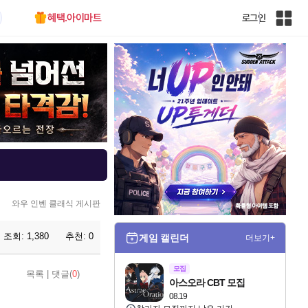
혜택.아이마트
로그인
인
벤
전
체
사
이
트
맵
와우 인벤 클래식 게시판
조회:
1,380
추천:
0
게임 캘린더
더보기+
모집
목록
|
댓글(
0
)
아스오라 CBT 모집
08.19