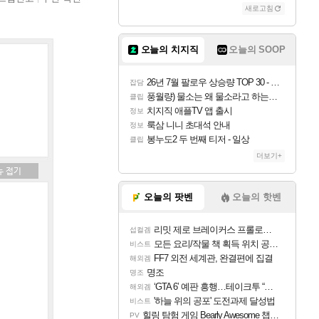
새로고침
오늘의 치지직
오늘의 SOOP
26년 7월 팔로우 상승량 TOP 30 - 월간 치지직
잡담
풍월량) 물소는 왜 물소라고 하는거야? 아! 그만 ㅋㅋ
클립
치지직 애플TV 앱 출시
정보
룩삼 니니 초대석 안내
정보
봉누도2 두 번째 티저 - 일상
클립
더보기+
오늘의 팟벤
오늘의 핫벤
리밋 제로 브레이커스 프롤로그 테스트 후기 영상 업로드
섭컬겜
모든 요리/작물 책 획득 위치 공략 (36개) - 미식가 도전과제
비스트
FF7 외전 세계관, 완결편에 집결
해외겜
명조
명조
‘GTA 6’ 예판 흥행…테이크투 “내부 예상 크게 넘어”
해외겜
'하늘 위의 공포' 도전과제 달성법
비스트
힐링 탐험 게임 Bearly Awesome 챕터 1 트레일러
PV