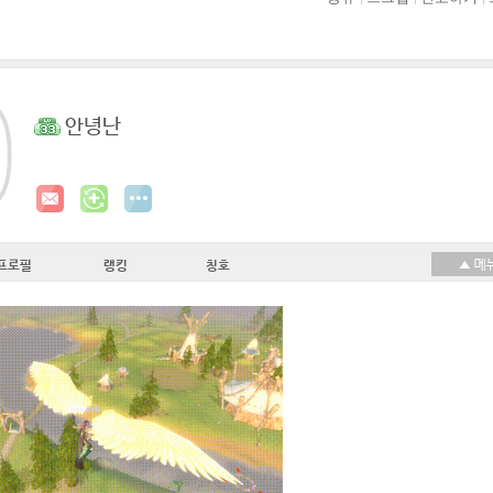
안녕난
프로필
랭킹
칭호