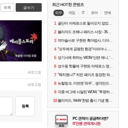
최근 HOT한 콘텐츠
목록
글쓰기
와우
게임
IT
유머
연예
1
굴단이 아제로스로 돌아오지 않았다면? 와우 클래식+ 주목
2
블리자드 조해나 패리스 사장 - 35년 역사, 그리고 비전
3
악마술사로 구현된 흑마법사, 디아4 x 와우 콜라보 살펴보기
4
"모두에게 공평한 환경"이라더니...여전히 살아있는 애드온
5
성기사에 취하는 WOW 단편 애니, '신성한 모든 것'
6
성수동 핫플에 구현된 아제로스 영웅들의 안식처, WoW 홈스윗홈
새로고침
7
"해치웠나?" 히든 페이즈 등장한 와우 '한밤', 세계 최초 킬은 '팀 리퀴드'
8
뉴럴링크, 이번엔 '와우'... 생각만으로 게임하는 시대 성큼
새로고침
9
각종 버그에 시달린 WOW, "투명하고 신속한 소통과 대응 약속"
10
블리자드, WoW 한밤 출시 기념 행사 '홈스윗홈' 28일 개최
등록
PC 견적이 궁금하다면?
IT인벤 견적게시판