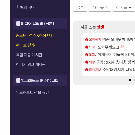
└
해외 서버
목록
다음글
이전글
미디어 갤러리 (공통)
지금 뜨는
핫벤
커스터마이징&형상 변환
[48]
짜 개웃기네 ㅋㅋ
사쿠라 마이 성우 정보 및 주요 필모
[여행_국내] 남해 
넥슨 오버워치 홈페이
오버워치
여행
팬아트 갤러리
[242]
[7]
 1위길드 내 대규모 인원이탈종용 추정사건
스오라 성우 정보 및 출연작 모음
도와주세요..!
모든 바우에라 업그레이
SOL
비스트
[6]
 2D 일러스트 올라왔었네
성소 위치 공략 (40개) - 귀환한 영혼 도전과제
이제서야 힘들게 50찍고
카가미하라 하루 
SOL
아스오라
득템 자랑 게시판
[117]
프프 클릭 미스낫네
키츠 아키나 성우 정보 및 주요 필모
공장: xx님 옴니움 장
8월 28일 넷플릭
와우
GTA6
이미지 링크 게시판
[135]
게트 본사에서 연락왔음
로그 테스트를 마치고.. (feat. 리아)
주말패키지가 나왔
모든 엘리트 골렘 위
리니지M
비스트
워크래프트 IP 커뮤니티
워크래프트 럼블 팟벤