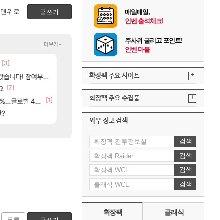
맨위로
글쓰기
매일매일,
인벤 출석체크!
주사위 굴리고 포인트!
더보기+
인벤 마블
[3]
[48]
ㅇㅂ)진짜 개웃기네 ㅋㅋ
아사쿠라 마이 성우 정보 및 주요 필모
메이플
아스오라
+
[2
확장팩 주요 사이트
여부터 추첨까지????
베라서버 1위길드 내 대규모 인원이탈종용 추정사건
아스오라 성우 정보 및 출연작 모음
메이플
아스오라
[7]
[9]
[6]
고 ????
요
이유나 2D 일러스트 올라왔었네
모든 성소 위치 공략 (40개) - 귀환한 영혼 도전과
오버워치
비스트
+
확장팩 주요 수집품
84]
[1]
[117]
글로벌 4위로 부상
씨발 컬프프 클릭 미스낫네
아키츠 아키나 성우 정보 및 주요 필모
메이플
아스오라
[135]
판?
파리바게트 본사에서 연락왔음
프롤로그 테스트를 마치고.. (feat. 리아)
메이플
리밋제로
와우 정보 검색
검색
검색
검색
검색
확장팩
클래식
목록
글쓰기