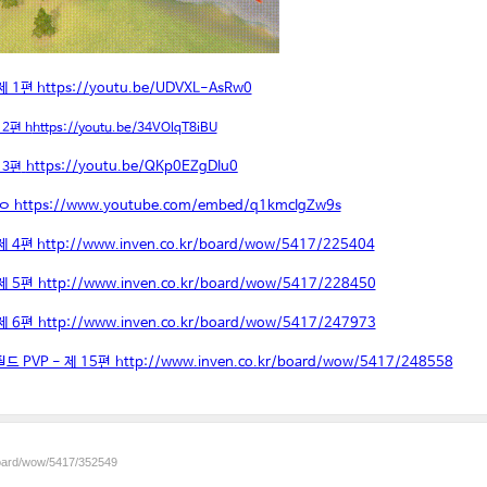
1편 https://youtu.be/UDVXL-AsRw0
2편 h
https://youtu.be/34VOlqT8iBU
https://youtu.be/QKp0EZgDIu0
 3편
https://www.youtube.com/embed/q1kmcIgZw9s
4편 http://www.inven.co.kr/board/wow/5417/225404
5편 http://www.inven.co.kr/board/wow/5417/228450
6편 http://www.inven.co.kr/board/wow/5417/247973
VP - 제 15편 http://www.inven.co.kr/board/wow/5417/248558
board/wow/5417/352549