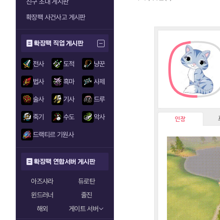
친구 초대 게시판
확장팩 사건사고 게시판
확장팩 직업 게시판
전사
도적
냥꾼
법사
흑마
사제
술사
기사
드루
죽기
수도
악사
인장
드랙티르 기원사
확장팩 연합서버 게시판
아즈샤라
듀로탄
윈드러너
줄진
해외
게이트 서버