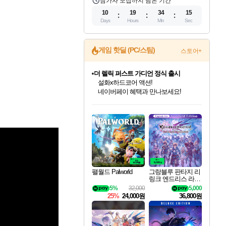
참가자 모집까지 남은 기간
10
19
34
14
Days
Hours
Min
Sec
게임 핫딜 (PC/스팀)
스토어+
더 렐릭 퍼스트 가디언 정식 출시
설화x하드코어 액션!
네이버페이 혜택과 만나보세요!
인벤게임즈 8월 특별 할인!
드래곤소드: 어웨이크닝 입점!
문명 7 특별 할인!
마블 투혼 파이팅 소울즈 정식출시!
귀무자: 검의 길 예약 판매 중!
비스트 오브 리인카네이션 정식 출시!
커세어 코브 출시 기념 할인!
베데스다 40주년 기념 할인 중!
캡콤 프렌차이즈 할인 진행 중!
캡콤 일부 상품 상시 할인
스타워즈 은하계 레이서
로블록스 기프트 카드 공식 입점
인기 퍼블리셔 모음!
스팀으로 만나는 드래곤소드!
조선&고려 DLC 출시 예정
마블 히어로 총 출동&화려한 격투!
10% 할인과
게임프릭 신작 IP
해적'섬'을 발전시키자!
베데스다의 명작들을
몬헌, 바하 등 인기 IP를
몬헌 와일즈 & 드래곤즈 도그마2
인벤게임즈에서 10% 추가 적립
Robux를 가장 안전하고
최대 90% 할인가를 만나보세요!
네이버혜택과 함께 만나보세요!
50%할인&추가 적립까지!
네이버 포인트 혜택까지!
이니&베니 혜택까지!
네이버 혜택가와 함께 예약하세요!
할인&네이버혜택으로 만나보세요!
40주년 프로모션으로 만나보세요!
할인가에 만나보세요!
일부 에디션 상시 할인!
혜택으로 예약 판매 중
편안하게 충전하세요
팰월드 Palworld
그랑블루 판타지 리
링크 엔드리스 라그
나로크 업그레이드
5%
32,000
5,000
킷 Granblue Fantasy
25%
24,000원
36,800원
Relink Endless Ragn
arok Upgrade Kit DL
C