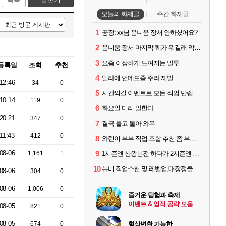
오늘의 화제글
주간 화제글
1
공장: xx님 옴니움 장서 안하셨어요?
2
옴니움 장서 마지막 퀘가 뭐길래 악명이 높은거임?
3
요즘 이상하게 느껴지는 말투
등록일
조회
추천
4
얼라에 언데드좀 주라 제발
12:46
34
0
5
시간의길 이벤트로 모든 직업 만렙찍었는데...
10:14
119
0
6
화요일 미리 말한다
20:21
347
0
7
결국 돌고 돌아 와우
11:43
412
0
8
와린이 부부 직업 조합 추천 좀 부탁드립니다! 형님들!
08-06
9
1,161
1
1시즌엔 산왕분전 하다가 2시즌엔 학살무전을 하려고 알아보는데
10
뉴비 직업추천 및 레벨업,대장정클리어 시간이 궁금합니다!
08-06
304
0
08-06
1,006
0
즐거운 탐험과 축제
이벤트 & 업적 공략 모음
08-05
821
0
08-05
674
0
형상변환 가능한