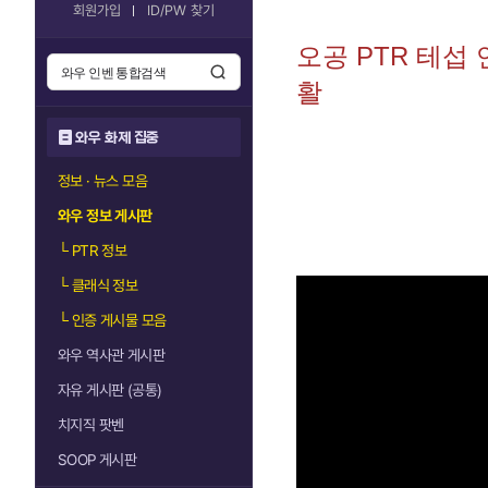
회원가입
ID/PW 찾기
오공 PTR 테섭
활
와우 화제 집중
정보 · 뉴스 모음
와우 정보 게시판
└
PTR 정보
└
클래식 정보
└
인증 게시물 모음
와우 역사관 게시판
자유 게시판 (공통)
치지직 팟벤
SOOP 게시판