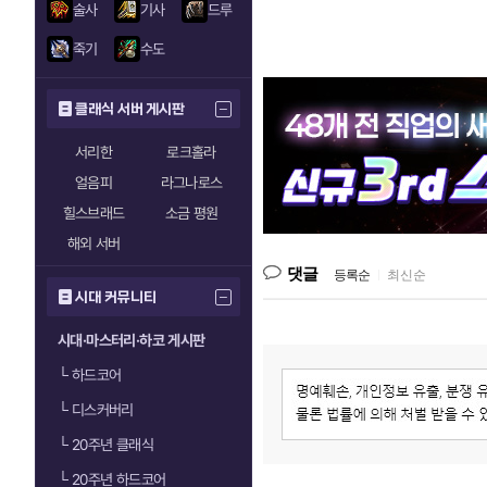
술사
기사
드루
죽기
수도
클래식 서버 게시판
서리한
로크홀라
얼음피
라그나로스
힐스브래드
소금 평원
해외 서버
댓글
등록순
|
최신순
시대 커뮤니티
시대·마스터리·하코 게시판
└
하드코어
└
디스커버리
└
20주년 클래식
└
20주년 하드코어