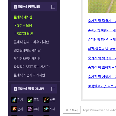
클래식 커뮤니티
클래식 게시판
숨겨진 땅 탐험기 - 제 
└
3추글 모음
숨겨진 띵 여행기 - 제 
└
질문과 답변
숨겨진 띵 팀사기 - 제
클래식 팁과 노하우 게시판
외전:살육의 밤 ㅇㅠㅇ 
던전&레이드 게시판
숨겨진 땅 탐색기 - 제 
투기장&전장 게시판
파티찾기&길드홍보 게시판
숨겨진 땅 모험기 - 제 
클래식 사건사고 게시판
숨겨진 땅 기행기 - 제 
불성발표기념 도둑 필드 P
클래식 직업 게시판
전사
도적
냥꾼
법사
흑마
사제
주소복사
https://www.inven.co.kr/