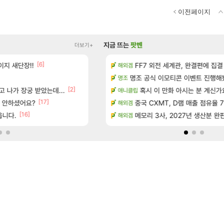
이전페이지
지금 뜨는
팟벤
더보기+
[1]
[6]
[16]
독일마을
지 새단장!!
아떨린다 한시간후면
FF7 외전 세계관, 완결편에 집결
리니지M
해외겜
[5]
드 아이템 획득 위치 공략 (89개)
명조 공식 이모티콘 이벤트 진행해봤습니다! 참
대충 연구소요약
검은사막
명조
[2]
 나가 장궁 받았는데...
성우 정보 및 주요 필모
풍풍풍 군왕주차가 씹이득 가성비라
혹시 이 만화 아시는 분 계신가
검은사막
애니클립
[17]
[
서 안하셨어요?
스에서 예고편 공개 예정
현재 나무위키 실검 1위인 김규원
중국 CXMT, D램 매출 점유율 7%…
메이플
해외겜
[16]
[18]
읍니다.
치 공략 (30개) - 방랑 결투가
02년생 헬스녀 레깅스핏 ㄷㄷ
메모리 3사, 2027년 생산분 완
FCO
해외겜