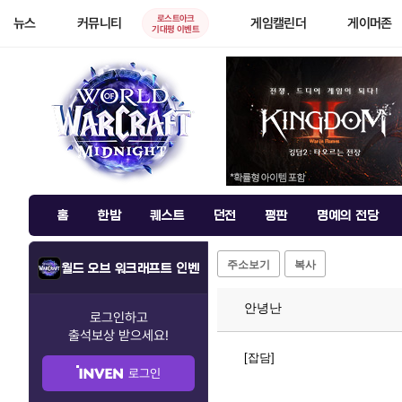
로스트아크
뉴스
커뮤니티
게임캘린더
게이머존
기대평 이벤트
홈
한밤
퀘스트
던전
평판
명예의 전당
주소보기
복사
월드 오브 워크래프트 인벤
안녕난
로그인하고
출석보상
받으세요!
[잡담]
로그인