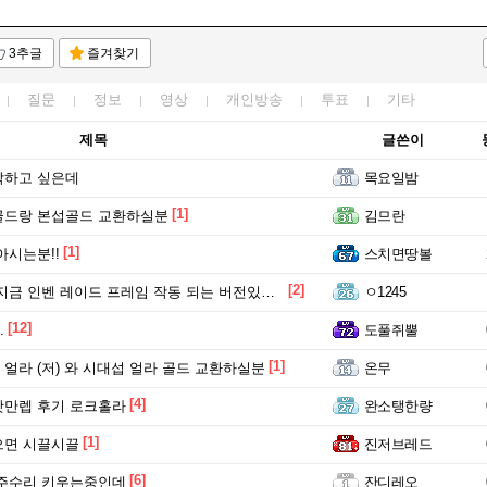
3추글
즐겨찾기
질문
정보
영상
개인방송
투표
기타
제목
글쓴이
작하고 싶은데
목요일밤
[1]
골드랑 본섭골드 교환하실분
김므란
[1]
아시는분!!
스치면땅볼
[2]
금 인벤 레이드 프레임 작동 되는 버전있나요??
ㅇ1245
[12]
.
도풀쥐뿔
[1]
얼라 (저) 와 시대섭 얼라 골드 교환하실분
온무
[4]
갓만렙 후기 로크홀라
완소탱한량
[1]
으면 시끌시끌
진저브레드
[6]
 주수리 키우는중인데
잔디레오