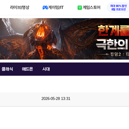
최대 90% 할인
라이브/영상
게이밍/IT
게임스토어
8월 프로모션
클래식
애드온
시대
2026-05-28 13:31