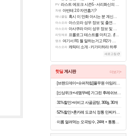
라스트 에포크 시즌5 - 서리화신의 분노 티저
PV
아반테 2.0 자연흡기?
차벤
혹시 이 만화 아시는 분 계신가요
애니클립
아스오라 성우 정보 및 출연작 모음
아스오라
아사쿠라 마이 성우 정보 및 주요 필모
아스오라
프롤로그 테스트를 마치고.. (feat. 리아)
리밋제로
여기서 R1 뭘 말하는거고 R2가 뭘말하는걸까요?
명조
캐릭터 소개 - 카가미하라 하루
아스오라
새로고침
핫딜
게시판
더보기+
[브랜드데이+슈퍼적립]풀무원 아임리얼100 고농축주스 120ml 24팩, 블루베리 외 4종
[신상위크+네맴무배] 가그린 후레쉬브레스 치약 120g, 라임민트향, 5개
31%할인>비비고 사골곰탕, 300g, 30개
52%할인>혼카레 도쿄식 정통 민찌카레, 오리지널, 210g, 7개
이롬 얼려먹는 오곡빙수, 24팩 + 통통단팥 4캔, 1세트