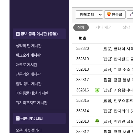
인증글
전체
기타
제외
잡담
정보 공유 게시판 (공통)
번호
성약의 단 게시판
352820
[질문]
클래식 시
위크오라 게시판
352819
[잡담]
판다랜드 
매크로 게시판
352818
[잡담]
디코 주소 
전문기술 게시판
352817
[잡담]
클클 불성 지
업적 정보 게시판
352816
[잡담]
죄송합니다
애완동물 대전 게시판
352815
[잡담]
펜구스흉포 
워3 리포지드 게시판
352814
[잡담]
판다리아 
공통 커뮤니티
352813
[잡담]
막넴만 잡
오픈 이슈 갤러리
352812
[잡담]
클클 서버