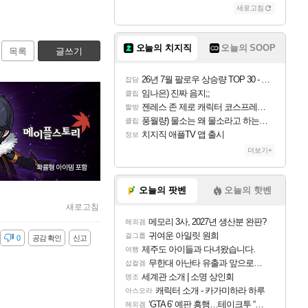
새로고침
오늘의 치지직
오늘의 SOOP
목록
글쓰기
26년 7월 팔로우 상승량 TOP 30 - 월간 치지직
잡담
임나은) 진짜 음지;;
클립
젠레스 존 제로 캐릭터 코스프레한 꽁주
짤방
풍월량) 물소는 왜 물소라고 하는거야? 아! 그만 ㅋㅋ 알았어 ㅋㅋ
클립
치지직 애플TV 앱 출시
정보
더보기+
오늘의 팟벤
오늘의 핫벤
새로고침
메모리 3사, 2027년 생산분 완판?
해외겜
귀여운 아일릿 원희
걸그룹
감
0
공감 확인
신고
제주도 아이들과 다녀왔습니다.
여행
무한대 아난타 유출과 앞으로의 예상 (루머)
섭컬겜
세계관 소개 | 소명 상인회
명조
캐릭터 소개 - 카가미하라 하루
아스오라
‘GTA 6’ 예판 흥행…테이크투 “내부 예상 크게 넘어”
해외겜