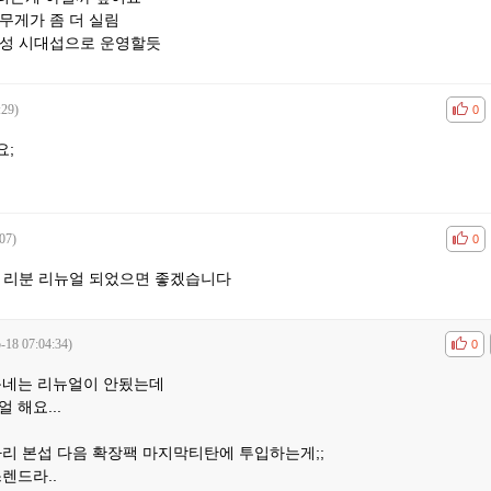
무게가 좀 더 실림
불성 시대섭으로 운영할듯
:29)
공감
비공
0
요;
07)
공감
비공
0
 리분 리뉴얼 되었으면 좋겠습니다
-18 07:04:34)
공감
비공
0
동네는 리뉴얼이 안됬는데
 해요...
라리 본섭 다음 확장팩 마지막티탄에 투입하는게;;
렌드라..