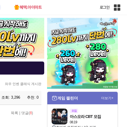
혜택.아이마트
로그인
인
벤
전
체
사
이
트
맵
와우 인벤 클래식 게시판
조회:
3,296
추천:
0
게임 캘린더
더보기+
모집
목록
|
댓글(
8
)
아스오라 CBT 모집
08.19