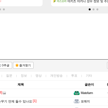
]
[173]
행…테이크투 “내부 예상 크게 넘어”
분내학개론
아키츠 아키나 성우 정보 및 주
메이플
아스오라
3추글
즐겨찾기
질문
정보
영상
개인방송
투표
기타
제목
글쓴이
8]
Matefarm
[1]
무기 언제 들수 있나요
포깨끼