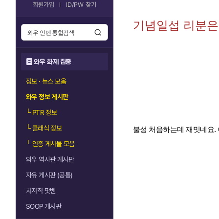
회원가입
ID/PW 찾기
기념일섭 리분은
와우 화제 집중
정보 · 뉴스 모음
와우 정보 게시판
└
PTR 정보
└
클래식 정보
불성 처음하는데 재밋네요. 
└
인증 게시물 모음
와우 역사관 게시판
자유 게시판 (공통)
치지직 팟벤
SOOP 게시판