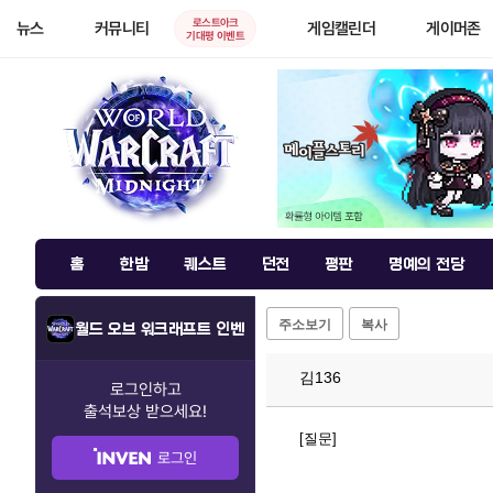
로스트아크
뉴스
커뮤니티
게임캘린더
게이머존
기대평 이벤트
홈
한밤
퀘스트
던전
평판
명예의 전당
주소보기
복사
월드 오브 워크래프트 인벤
김136
로그인하고
출석보상
받으세요!
[질문]
로그인