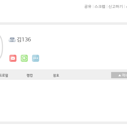
공유
스크랩
신고하기
김136
프로필
랭킹
칭호