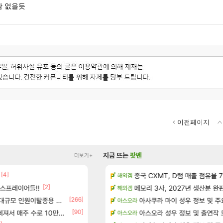
람 없을듯
이전페이지
지금 뜨는
팟벤
더보기+
[4]
성우 정보 및 주요 필모
태극기 또 거꾸로 해놨네 미친것들 
중국 CXMT, D램 매출 점유율 7%…
메이플
해외겜
[2]
[17]
스프레이어들!!
위치 공략 (36개) - 미식가 도전과제
오만9층 주긴주는군요?
메모리 3사, 2027년 생산분 완
리니지M
해외겜
[266]
[29]
규모 인원이탈종용 추정사건
과 앞으로의 예상 (루머)
t1 3세트 진 이유
아사쿠라 마이 성우 정보 및 주
LoL
아스오라
[90]
[23]
주 수로 10만점 치고있으면 ㅋㅋ
- 서리화신의 분노 티저
와 와 와 이게 나에게도?
아스오라 성우 정보 및 출연작 
리니지M
아스오라