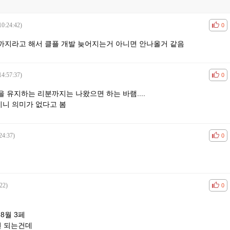
10:24:42)
공감
비공
0
까지라고 해서 클플 개발 늦어지는거 아니면 안나올거 같음
14:57:37)
공감
비공
0
 유지하는 리분까지는 나왔으면 하는 바램....
니 의미가 없다고 봄
24:37)
공감
비공
0
22)
공감
비공
0
 8월 3페
1년 되는건데