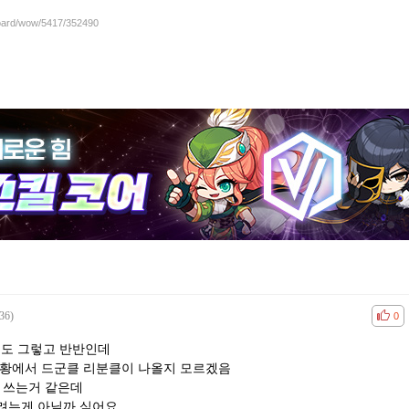
board/wow/5417/352490
36)
공감
비공
0
분도 그렇고 반반인데
상황에서 드군클 리분클이 나올지 모르겠음
 쓰는거 같은데
려는게 아닐까 싶어요