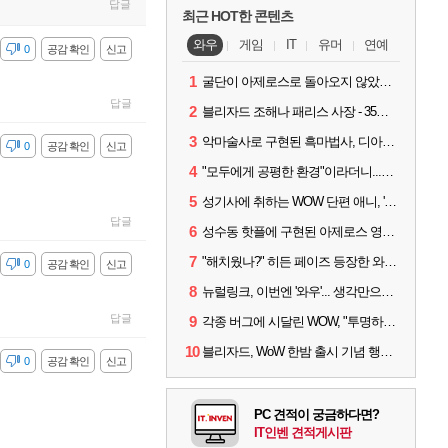
답글
최근 HOT한 콘텐츠
와우
게임
IT
유머
연예
감
0
공감 확인
신고
1
굴단이 아제로스로 돌아오지 않았다면? 와우 클래식+ 주목
답글
2
블리자드 조해나 패리스 사장 - 35년 역사, 그리고 비전
3
악마술사로 구현된 흑마법사, 디아4 x 와우 콜라보 살펴보기
감
0
공감 확인
신고
4
"모두에게 공평한 환경"이라더니...여전히 살아있는 애드온
5
성기사에 취하는 WOW 단편 애니, '신성한 모든 것'
답글
6
성수동 핫플에 구현된 아제로스 영웅들의 안식처, WoW 홈스윗홈
7
"해치웠나?" 히든 페이즈 등장한 와우 '한밤', 세계 최초 킬은 '팀 리퀴드'
감
0
공감 확인
신고
8
뉴럴링크, 이번엔 '와우'... 생각만으로 게임하는 시대 성큼
답글
9
각종 버그에 시달린 WOW, "투명하고 신속한 소통과 대응 약속"
10
블리자드, WoW 한밤 출시 기념 행사 '홈스윗홈' 28일 개최
감
0
공감 확인
신고
PC 견적이 궁금하다면?
IT인벤 견적게시판