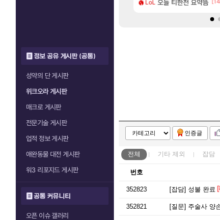
[10]
[14
에 주말던전 돔
엘리트 골렘 위치 공략 (30개) - 방랑 결투가
오늘 티한전 요약뜸
‘GTA 6’ 예판 흥
LoL
해외겜
정보 공유 게시판 (공통)
성약의 단 게시판
위크오라 게시판
매크로 게시판
전문기술 게시판
인증글
업적 정보 게시판
애완동물 대전 게시판
전체
기타
제외
잡담
워3 리포지드 게시판
번호
[
352823
[잡담]
성불 완료
공통 커뮤니티
352821
[질문]
주술사 양손
오픈 이슈 갤러리