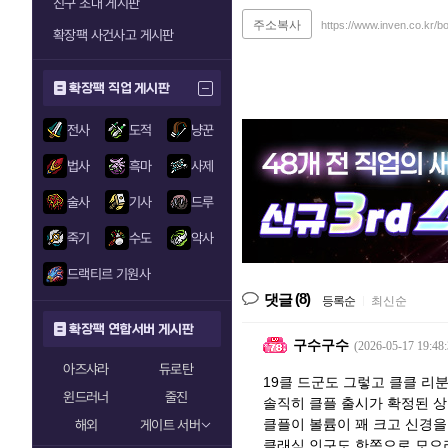
친구 초대 게시판
주소복사
https://www.inven.co.kr/
확장팩 사건사고 게시판
확장팩 직업 게시판
전사
도적
냥꾼
법사
흑마
사제
술사
기사
드루
죽기
수도
악사
드랙티르 기원사
(8)
댓글
등록순
|
최신순
확장팩 연합서버 게시판
구수구수
(2026-05-17 19:48:
아즈샤라
듀로탄
19클 드군도 그렇고 클클 리
윈드러너
줄진
솔직히 클플 출시가 확정된 
클플이 볼륨이 꽤 크고 신경을
해외
게이트 서버
클래식 인구도 한쪽으로 모으