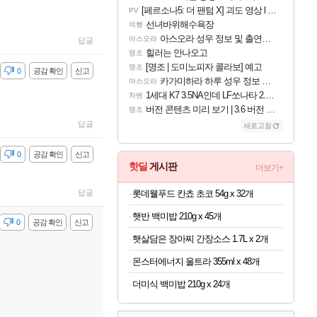
[페르소나5: 더 팬텀 X] 괴도 영상 l 타카마키 안·댄싱 스타
PV
선녀바위해수욕장
여행
아스오라 성우 정보 및 출연작 모음
아스오라
답글
힐러는 안나오고
명조
[명조 | 도미노피자 콜라보] 예고
명조
감
0
공감 확인
신고
카가미하라 하루 성우 정보 및 주요 필모
아스오라
1세대 K7 3.5NA인데 LF쏘나타 2.0NA 기변하면 유류비 절약이 얼마나 될까요..?
차벤
버전 콘텐츠 미리 보기 | 3.6 버전 「신기루 속 등불 그림자, 속세에 깃든 검의 결심」이 8월 20일에 업데이트됩니다!
명조
답글
새로고침
감
0
공감 확인
신고
핫딜
게시판
더보기+
롯데웰푸드 칸쵸 초코 54g x 32개
답글
햇반 백미밥 210g x 45개
감
0
공감 확인
신고
햇살담은 장아찌 간장소스 1.7L x 2개
몬스터에너지 울트라 355ml x 48개
더미식 백미밥 210g x 24개