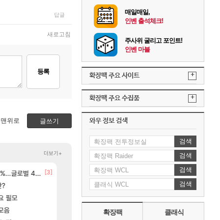
매일매일,
답글
인벤 출석체크!
새로고침
주사위 굴리고 포인트!
인벤 마블
등록
+
확장팩 주요 사이트
+
확장팩 주요 수집품
맨위로
와우 정보 검색
글쓰기
검색
더보기+
검색
검색
[146]
[3]
[140]
ㅋㅋㅋ
글로벌 4위로 부상
애초에 홀딩저가가 짜치는게 이거임 ㅋㅋ
선녀바위해수욕장
로아
여행
검색
[59]
판?
ㅇㅂ ) 재밌게 까네
8월 28일 넷플릭스에서 예고편 공개 예정
메이플
GTA6
[1]
요 필모
아이템매니아에 골드팔아 월 2천만원 넘게 버는 인간 있던데
아반테 2.0 자연흡기?
와우
차벤
[20]
모음
아이온2 글로벌서버 해외 유저 반응
모든 바우에라 업그레이드 아이템 획득 위치 공략 (89
아이온2
비스트
확장팩
클래식