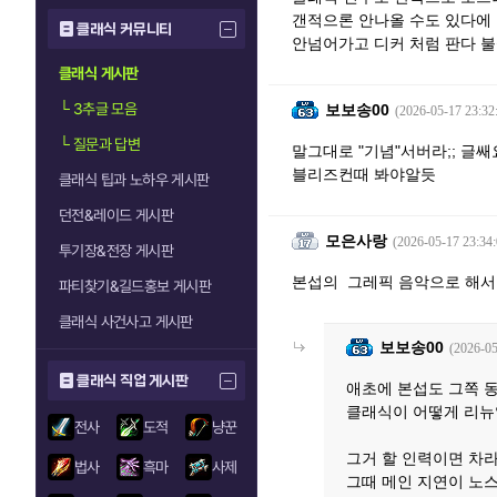
갠적으론 안나올 수도 있다에 
클래식 커뮤니티
안넘어가고 디커 처럼 판다 
클래식 게시판
└
3추글 모음
보보송00
(2026-05-17 23:32
└
질문과 답변
말그대로 "기념"서버라;; 글쌔
블리즈컨때 봐야알듯
클래식 팁과 노하우 게시판
던전&레이드 게시판
모은사랑
(2026-05-17 23:34:
투기장&전장 게시판
본섭의 그레픽 음악으로 해서
파티찾기&길드홍보 게시판
클래식 사건사고 게시판
보보송00
(2026-05
클래식 직업 게시판
애초에 본섭도 그쪽 
클래식이 어떻게 리뉴얼
전사
도적
냥꾼
그거 할 인력이면 차
법사
흑마
사제
그때 메인 지연이 노스