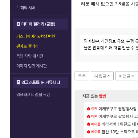
리분 패치 없으면 7.8월쯤 사
└
해외 서버
미디어 갤러리 (공통)
커스터마이징&형상 변환
팬아트 갤러리
득템 자랑 게시판
이미지 링크 게시판
목록
다음글
이전글
워크래프트 IP 커뮤니티
워크래프트 럼블 팟벤
지금 뜨는
핫벤
[140]
딩저가가 짜치는게 이거임 ㅋㅋ
위해수욕장
이케부쿠로 팝업행사장
카가미하라 하루 
이환
아스오라
[59]
 재밌게 까네
 28일 넷플릭스에서 예고편 공개 예정
이케부쿠로 팝업행사 코
모든 요리/작물 책 획득 
이환
비스트
[1]
[8]
에 골드팔아 월 2천만원 넘게 버는 인간 있던데
2.0 자연흡기?
베라서버 1위길드 내 대
무한대 아난타 유출
메이플
섭컬겜
[20]
2 글로벌서버 해외 유저 반응
바우에라 업그레이드 아이템 획득 위치 공략 (89개)
환산 13만 스펙으로 삐져서 매
라스트 에포크 시즌5 
메이플
PV