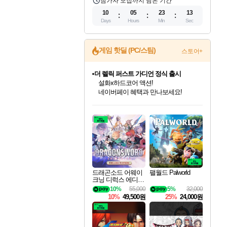
참가자 모집까지 남은 기간
10
05
23
12
Days
Hours
Min
Sec
게임 핫딜 (PC/스팀)
스토어+
더 렐릭 퍼스트 가디언 정식 출시
설화x하드코어 액션!
네이버페이 혜택과 만나보세요!
인벤게임즈 8월 특별 할인!
드래곤소드: 어웨이크닝 입점!
문명 7 특별 할인!
마블 투혼 파이팅 소울즈 정식출시!
귀무자: 검의 길 예약 판매 중!
비스트 오브 리인카네이션 정식 출시!
커세어 코브 출시 기념 할인!
베데스다 40주년 기념 할인 중!
캡콤 프렌차이즈 할인 진행 중!
캡콤 일부 상품 상시 할인
스타워즈 은하계 레이서
로블록스 기프트 카드 공식 입점
인기 퍼블리셔 모음!
스팀으로 만나는 드래곤소드!
조선&고려 DLC 출시 예정
마블 히어로 총 출동&화려한 격투!
10% 할인과
게임프릭 신작 IP
해적'섬'을 발전시키자!
베데스다의 명작들을
몬헌, 바하 등 인기 IP를
몬헌 와일즈 & 드래곤즈 도그마2
인벤게임즈에서 10% 추가 적립
Robux를 가장 안전하고
최대 90% 할인가를 만나보세요!
네이버혜택과 함께 만나보세요!
50%할인&추가 적립까지!
네이버 포인트 혜택까지!
이니&베니 혜택까지!
네이버 혜택가와 함께 예약하세요!
할인&네이버혜택으로 만나보세요!
40주년 프로모션으로 만나보세요!
할인가에 만나보세요!
일부 에디션 상시 할인!
혜택으로 예약 판매 중
편안하게 충전하세요
드래곤소드 어웨이
팰월드 Palworld
크닝 디럭스 에디션
DragonSword Awake
10%
55,000
5%
32,000
ning Deluxe Edition
10%
49,500원
25%
24,000원