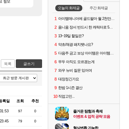
[10]
요 필모
이 맛에 주말던전 돔
모든 엘리트 골렘 위치 공략 (30개) - 방랑 결
리니지M
비스트
오늘의 화제글
주간 화제글
1
아이템매니아에 골드팔아 월 2천만원 넘게 버는 인간 있던데
2
옴니움 장서 반드시 한 캐릭터로 5단계까지 밀어야 하나요?
3
13~19일 할일은?
4
약초/채광 패치됏나요?
5
다음주 금고 보상 아이템은 아이템강화 안되나요?
6
무두 아직도 모르겠는게
목록
글쓰기
7
와우 뉴비 질문 있어여
8
대장정긴가요
9
한밤 1시즌 결산
10
직업고민...
등록일
조회
추천
01:53
97
0
즐거운 탐험과 축제
이벤트 & 업적 공략 모음
23:45
79
0
형상변환 가능한