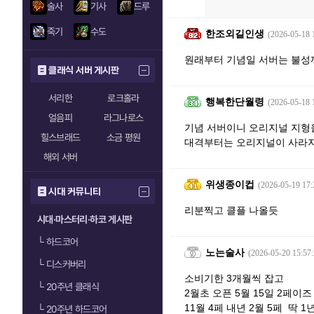
술사
기사
드루
죽기
수도
한조외길인생
(2026-05-18 
원래부터 기념일 서버는 불성
클래식 서버 게시판
서리한
로크홀라
행복한단월령
(2026-05-18 
얼음피
라그나로스
기념 서버이니 오리지널 지형을
힐스브래드
소금 평원
대격부터는 오리지널이 사라지
해외 서버
위생종이컵
(2026-05-19 17:
시대 커뮤니티
리분찍고 클플 나올듯
시대·마스터리·하코 게시판
└
하드코어
노는술사
(2026-05-20 15:57:
└
디스커버리
소비기한 3개월씩 잡고
└
20주년 클래식
2월초 오픈 5월 15일 2페이즈
11월 4페 내년 2월 5페 딱 
└
20주년 하드코어