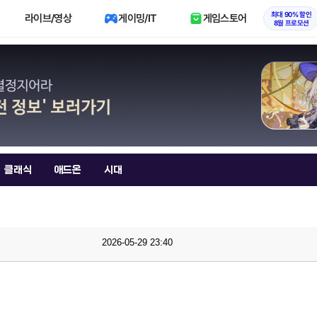
최대 90% 할인
라이브/영상
게이밍/IT
게임스토어
8월 프로모션
클래식
애드온
시대
2026-05-29 23:40