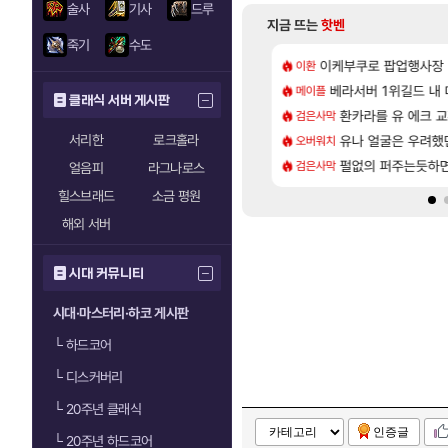
술사
기사
드루
지금 뜨는
핫벤
죽기
수도
도안 제작 질문
 28일 넷플릭스에서 예고편 공개 예정
이케부쿠로 팝업행사장
카가미하라 하루 
이환
아스오라
[14]
위해수욕장
유저들
베라서버 1위길드 내 대
모든 요리/작물 책 획득 
메이플
비스트
클래식 서버 게시판
[1]
[83]
.. 길드내에서 쿠데타 일어났네
_국내] 남해 독일마을
아반테 2.0 자연흡기
환카라를 유 에크 교
검은사막
차벤
[72]
 따왔습니다
바우에라 업그레이드 아이템 획득 위치 공략 (89개)
서리한
로크홀라
유나 얼굴은 우려했
무한대 아난타 유출
오버워치
섭컬겜
[57]
길드 벨가 나메 꺼드럭 대다가 싸움났다
엘리트 골렘 위치 공략 (30개) - 방랑 결투가
라스트 에포크 시즌5 
펄없의 퍼주는듯하면
검은사막
PV
얼음피
라그나로스
힐스브래드
소금 평원
해외 서버
시대 커뮤니티
시대·마스터리·하코 게시판
└
하드코어
└
디스커버리
└
20주년 클래식
인증글
└
20주년 하드코어