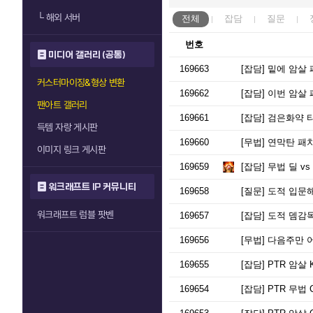
└
해외 서버
전체
잡담
질문
번호
미디어 갤러리 (공통)
169663
[잡담]
밑에 암살 
커스터마이징&형상 변환
169662
[잡담]
이번 암살 
팬아트 갤러리
169661
[잡담]
검은화약 
득템 자랑 게시판
169660
[무법]
연막탄 패치
이미지 링크 게시판
169659
[잡담]
무법 딜 vs
워크래프트 IP 커뮤니티
169658
[질문]
도적 입문해
워크래프트 럼블 팟벤
169657
[잡담]
도적 뎀감독 
169656
[무법]
다음주만 어
169655
[잡담]
PTR 암살 
169654
[잡담]
PTR 무법 C