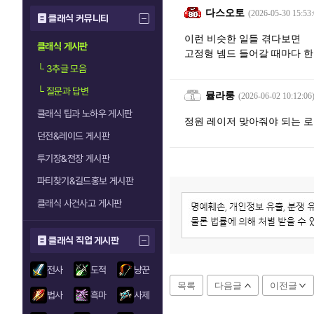
다스오토
(2026-05-30 15:53:
클래식 커뮤니티
이런 비슷한 일들 겪다보면
클래식 게시판
고정형 넴드 들어갈 때마다 한
└
3추글 모음
└
질문과 답변
뮬라룽
(2026-06-02 10:12:06
클래식 팁과 노하우 게시판
정원 레이저 맞아줘야 되는 로
던전&레이드 게시판
투기장&전장 게시판
파티찾기&길드홍보 게시판
클래식 사건사고 게시판
클래식 직업 게시판
전사
도적
냥꾼
목록
다음글
이전글
법사
흑마
사제