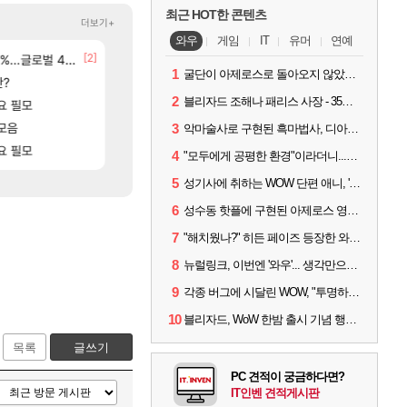
최근 HOT한 콘텐츠
더보기+
와우
게임
IT
유머
연예
[2]
글로벌 4위로 부상
영웅무기도안 제작 질문
8월 28일 넷플릭스에서 예고편 공개 예정
SOL
GTA6
1
굴단이 아제로스로 돌아오지 않았다면? 와우 클래식+ 주목
[194]
[14]
니다
판?
선녀바위해수욕장
중상유저들
검은사막
여행
2
블리자드 조해나 패리스 사장 - 35년 역사, 그리고 비전
[1]
[83]
요 필모
아이고... 길드내에서 쿠데타 일어났네
[여행_국내] 남해 독일마을
메이플
여행
[88]
[72]
고있으면 ㅋㅋ
모음
유물칭호 따왔습니다
모든 바우에라 업그레이드 아이템 획득 위치 공략 (89
로아
비스트
3
악마술사로 구현된 흑마법사, 디아4 x 와우 콜라보 살펴보기
[
요 필모
ㅋㅋ우리 길드 벨가 나메 꺼드럭 대다가 싸움났다
모든 엘리트 골렘 위치 공략 (30개) - 방랑 결
로아
비스트
4
"모두에게 공평한 환경"이라더니...여전히 살아있는 애드온
5
성기사에 취하는 WOW 단편 애니, '신성한 모든 것'
6
성수동 핫플에 구현된 아제로스 영웅들의 안식처, WoW 홈스윗홈
7
"해치웠나?" 히든 페이즈 등장한 와우 '한밤', 세계 최초 킬은 '팀 리퀴드'
8
뉴럴링크, 이번엔 '와우'... 생각만으로 게임하는 시대 성큼
9
각종 버그에 시달린 WOW, "투명하고 신속한 소통과 대응 약속"
10
블리자드, WoW 한밤 출시 기념 행사 '홈스윗홈' 28일 개최
목록
글쓰기
PC 견적이 궁금하다면?
IT인벤 견적게시판