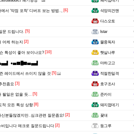
asualaddict 쐐기영상
돼지껍데기
[6]
서 '약점 포착' 디버프 보는 방법..,
석양의건맨
다스오토
[5]
질문 드립니다.
Istar
[2]
 어케 하는지
물중독자
[10]
슨 특성이 좋아 보이나요?
햇살나루
▄▄▌ ●▅▇█▇▅▄▄▌
마하고고
[5]
즌 레이드에서 쓰이지 않을 것
적절한일격
[3]
 추천좀요
호구조사
[5]
될일은 없을 듯...
준카이
[8]
R 도적 모든 특성 상향
돼지껍데기
[2]
신분들많겠지만..심크관련 질문좀요!
꽃대
[2]
뉴비입니다 매크로 질문드립니다
둥그루