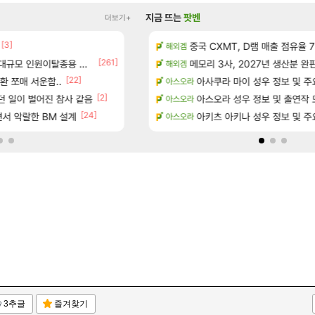
지금 뜨는
팟벤
더보기+
[3]
[5]
성우 정보 및 주요 필모
주말패키지 결과.....
중국 CXMT, D램 매출 점유율 7%…
리니지M
해외겜
[261]
규모 인원이탈종용 추정사건
위치 공략 (36개) - 미식가 도전과제
☆무료☆ 템세팅 사이트 개발자입
메모리 3사, 2027년 생산분 완
메이플
해외겜
[1]
[22]
[3]
?
환 쪼매 서운함..
D.mon 스킬셋 나왔다
아사쿠라 마이 성우 정보 및 주
오버워치
아스오라
[2]
던 일이 벌어진 참사 같음
과 앞으로의 예상 (루머)
환산 13만 스펙으로 삐져서 매주 수로 10만점 치
아스오라 성우 정보 및 출연작 
메이플
아스오라
[24]
[56]
- 서리화신의 분노 티저
서 악랄한 BM 설계
후닝 780억 부자 아니였음??
아키츠 아키나 성우 정보 및 주
메이플
아스오라
3추글
즐겨찾기