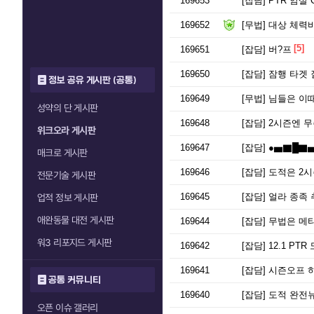
169653
[잡담]
PTR 암살 C
169652
[무법]
대상 체력바에
[5]
169651
[잡담]
버?프
169650
[잡담]
잠행 타겟 
정보 공유 게시판 (공통)
169649
[무법]
님들은 이때
성약의 단 게시판
169648
[잡담]
2시즌엔 무
위크오라 게시판
169647
[잡담]
●▅▇█▇▅
매크로 게시판
169646
[잡담]
도적은 2시
전문기술 게시판
169645
[잡담]
얼라 종족
업적 정보 게시판
애완동물 대전 게시판
169644
[잡담]
무법은 메타 
워3 리포지드 게시판
169642
[잡담]
12.1 PT
169641
[잡담]
시즌오프 하
공통 커뮤니티
169640
[잡담]
도적 완전
오픈 이슈 갤러리