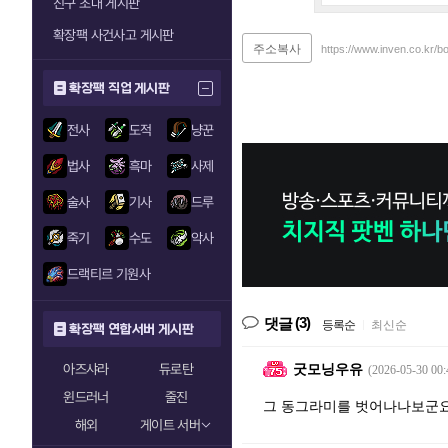
친구 초대 게시판
확장팩 사건사고 게시판
주소복사
https://www.inven.co.kr/
확장팩 직업 게시판
전사
도적
냥꾼
법사
흑마
사제
술사
기사
드루
죽기
수도
악사
드랙티르 기원사
(3)
댓글
등록순
|
최신순
확장팩 연합서버 게시판
아즈샤라
듀로탄
굿모닝우유
(2026-05-30 00:
윈드러너
줄진
그 동그라미를 벗어나나보군요
해외
게이트 서버