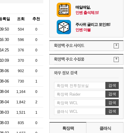
매일매일,
인벤 출석체크!
등록일
조회
추천
주사위 굴리고 포인트!
09:50
504
0
인벤 마블
16:30
596
0
+
확장팩 주요 사이트
14:25
376
0
+
확장팩 주요 수집품
10:09
370
0
08-06
902
0
와우 정보 검색
08-06
730
1
검색
08-04
1,164
0
검색
08-04
1,842
2
검색
검색
08-03
1,521
1
08-03
835
0
확장팩
클래식