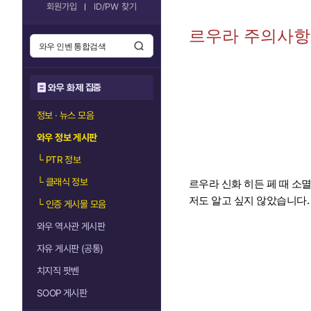
회원가입
ID/PW 찾기
르우라 주의사항
와우 화제 집중
정보 · 뉴스 모음
와우 정보 게시판
└
PTR 정보
└
클래식 정보
르우라 신화 히든 페 때 소
저도 알고 싶지 않았습니다.
└
인증 게시물 모음
와우 역사관 게시판
자유 게시판 (공통)
치지직 팟벤
SOOP 게시판