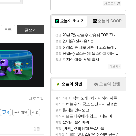
새로고침
오늘의 치지직
오늘의 SOOP
목록
글쓰기
26년 7월 팔로우 상승량 TOP 30 - 월간 치지직
잡담
임나은) 진짜 음지;;
클립
젠레스 존 제로 캐릭터 코스프레한 꽁주
짤방
풍월량) 물소는 왜 물소라고 하는거야? 아! 그만 ㅋㅋ
클립
치지직 애플TV 앱 출시
정보
더보기+
오늘의 팟벤
오늘의 핫벤
캐릭터 소개 - 카가미하라 하루
아스오라
새로고침
'하늘 위의 공포' 도전과제 달성법
비스트
힐러는 안나오고
명조
감
0
공감 확인
신고
모든 바우에라 업그레이드 아이템 획득 위치 공략 (89개)
비스트
설악산 울산바위
여행
[여행_국내] 남해 독일마을
여행
답글
메모리 3사, 2027년 생산분 완판?
해외겜