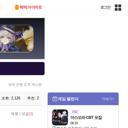
혜택.아이마트
로그인
인
벤
전
체
사
이
트
맵
와우 인벤 도적 게시판
조회:
2,126
추천:
2
게임 캘린더
더보기+
모집
목록
|
댓글(
3
)
아스오라 CBT 모집
08.19