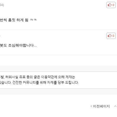
04)
공감
비공
0
번씩 흠칫 하게 됨 ㅋㅋ
)
공감
비공
0
봇도 조심해야합니다...
이전페이지