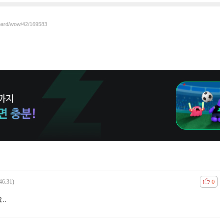
board/wow/42/169583
46:31)
공감
비공
0
..