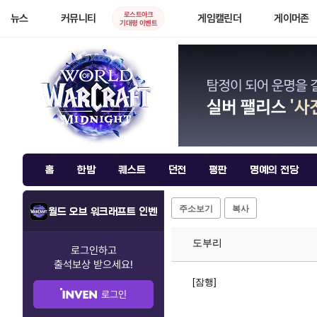
로스트아크
뉴스
커뮤니티
게임캘린더
게이머존
기대평 이벤트
홈
한밤
퀘스트
던전
평판
명예의 전당
주소보기
복사
월드 오브 워크래프트 인벤
도부리
로그인하고
출석보상
받으세요!
[잠행]
로그인