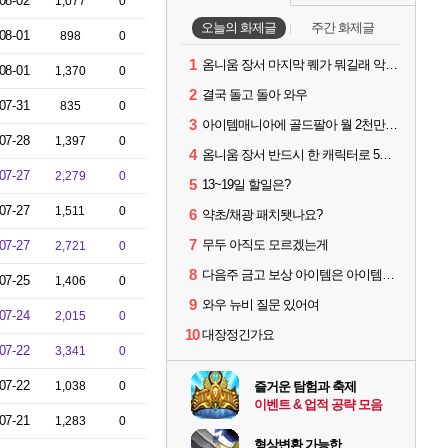
08-02
1,077
0
오늘의 화제글
주간 화제글
08-01
898
0
1
옴니움 장서 마지막 퀘가 뭐길래 악명이 높은거임?
08-01
1,370
0
2
결국 돌고 돌아 와우
07-31
835
0
3
아이템매니아에 골드팔아 월 2천만원 넘게 버는 인간 있던데
07-28
1,397
0
4
옴니움 장서 반드시 한 캐릭터로 5단계까지 밀어야 하나요?
07-27
2,279
0
5
13~19일 할일은?
07-27
1,511
0
6
약초/채광 패치됏나요?
7
무두 아직도 모르겠는게
07-27
2,721
0
8
다음주 금고 보상 아이템은 아이템강화 안되나요?
07-25
1,406
0
9
와우 뉴비 질문 있어여
07-24
2,015
0
10
대장정긴가요
07-22
3,341
0
07-22
1,038
0
즐거운 탐험과 축제
이벤트 & 업적 공략 모음
07-21
1,283
0
형상변환 가능한