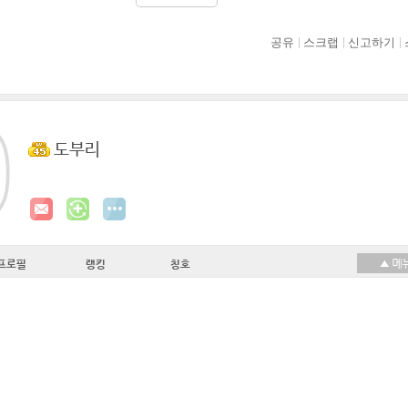
공유
스크랩
신고하기
도부리
프로필
랭킹
칭호