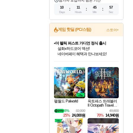
참가자 모집까지 남은 기간
10
11
45
56
Days
Hours
Min
Sec
게임 핫딜 (PC/스팀)
스토어+
더 렐릭 퍼스트 가디언 정식 출시
설화x하드코어 액션!
네이버페이 혜택과 만나보세요!
인벤게임즈 8월 특별 할인!
드래곤소드: 어웨이크닝 입점!
문명 7 특별 할인!
마블 투혼 파이팅 소울즈 정식출시!
귀무자: 검의 길 예약 판매 중!
비스트 오브 리인카네이션 정식 출시!
커세어 코브 출시 기념 할인!
베데스다 40주년 기념 할인 중!
캡콤 프렌차이즈 할인 진행 중!
캡콤 일부 상품 상시 할인
스타워즈 은하계 레이서
로블록스 기프트 카드 공식 입점
인기 퍼블리셔 모음!
스팀으로 만나는 드래곤소드!
조선&고려 DLC 출시 예정
마블 히어로 총 출동&화려한 격투!
10% 할인과
게임프릭 신작 IP
해적'섬'을 발전시키자!
베데스다의 명작들을
몬헌, 바하 등 인기 IP를
몬헌 와일즈 & 드래곤즈 도그마2
인벤게임즈에서 10% 추가 적립
Robux를 가장 안전하고
최대 90% 할인가를 만나보세요!
네이버혜택과 함께 만나보세요!
50%할인&추가 적립까지!
네이버 포인트 혜택까지!
이니&베니 혜택까지!
네이버 혜택가와 함께 예약하세요!
할인&네이버혜택으로 만나보세요!
40주년 프로모션으로 만나보세요!
할인가에 만나보세요!
일부 에디션 상시 할인!
혜택으로 예약 판매 중
편안하게 충전하세요
팰월드 Palworld
옥토패스 트래블러
II Octopath Traveler I
I
5%
32,000
49,800
25%
24,000원
70%
14,940원