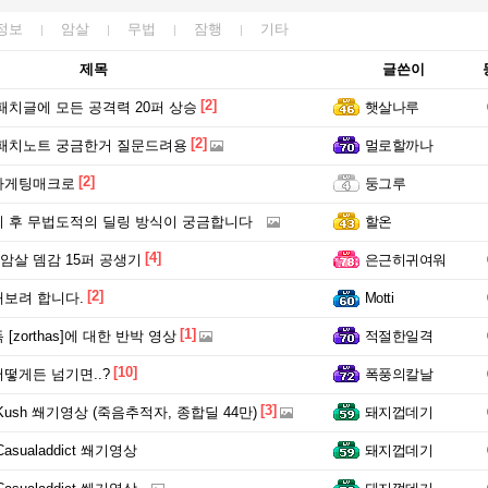
정보
암살
무법
잠행
기타
제목
글쓴이
[2]
패치글에 모든 공격력 20퍼 상승
햇살나루
[2]
패치노트 궁금한거 질문드려용
멀로할까나
[2]
타게팅매크로
둥그루
 후 무법도적의 딜링 방식이 궁금합니다
할온
[4]
 암살 뎀감 15퍼 공생기
은근히귀여워
[2]
보려 합니다.
Motti
[1]
[zorthas]에 대한 반박 영상
적절한일격
[10]
떻게든 넘기면..?
폭풍의칼날
[3]
Kush 쐐기영상 (죽음추적자, 종합딜 44만)
돼지껍데기
asualaddict 쐐기영상
돼지껍데기