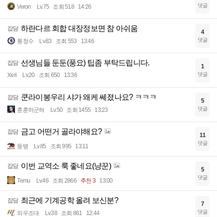
댓글
Veron
Lv.75
조회 518
14:26
하란다르 회합 대장정보면 참 아쉬움
잡담
4
댓글
통청수
Lv.83
조회 553
13:46
선생님들 둔둔(풍요) 팁좀 부탁드립니다.
잡담
1
댓글
Xeri
Lv.20
조회 650
13:36
쿤라이봉우리 샤가 왜케 쎄졌나요? ㅋㅋㅋ
잡담
5
댓글
훈훈하군혀
Lv.50
조회 1455
13:23
금고 어떤거 골라야해요?
잡담
11
댓글
뚱땡
Lv.85
조회 995
13:11
이번 교역소 룩 좋네요(냥꾼)
잡담
5
댓글
Temu
Lv.46
조회 2866
추천 3
13:00
최근에 기계공학 올려 보신분?
잡담
7
댓글
와우조대
Lv.38
조회 861
12:44