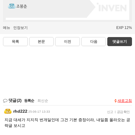
조봉춘
메뉴
인장보기
EXP 12%
목록
본문
이전
다음
댓글쓰기
댓글
(2)
등록순
|
최신순
새로고침
rhd222
25-06-17 13:33
신고
|
공감 확인
지금 대세가 지지직 번개딜인데 그건 기본 증정이라, 내일쯤 올라오는 공
략글 보시고