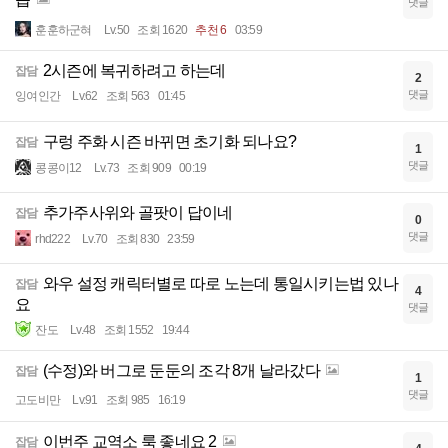
댓글
훈훈하군혀
Lv.50
조회 1620
추천 6
03:59
2시즌에 복귀하려고 하는데
잡담
2
댓글
잉여인간
Lv.62
조회 563
01:45
구렁 주화 시즌 바뀌면 초기화 되나요?
잡담
1
댓글
콩콩이12
Lv.73
조회 909
00:19
추가주사위와 골팟이 답이네
잡담
0
댓글
rhd222
Lv.70
조회 830
23:59
와우 설정 캐릭터별로 따로 노는데 통일시키는법 있나
잡담
4
요
댓글
잔도
Lv.48
조회 1552
19:44
(수정)와 버그로 둔둔의 조각 8개 날라갔다
잡담
1
댓글
고도비만
Lv.91
조회 985
16:19
이번주 교역소 룩 좋네요 2
잡담