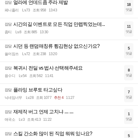
얼라에 언데드좀 주라 제발
잡담
18
댓글
페니졸리
Lv.73
조회 958
13:43
시간의길 이벤트로 모든 직업 만렙찍었는데...
잡담
11
댓글
좀티
Lv.8
조회 885
13:30
시던 등 랜덤매칭류 튕김현상 없으신가요?
잡담
5
댓글
쓸어짐쓰
Lv.72
조회 238
13:20
복귀시 전딜 vs 법사 선택해주세요
잡담
8
댓글
용수디
Lv.54
조회 562
11:41
플라잉 브루토 타고싶다
잡담
7
댓글
닉네임너무
Lv.28
조회 1077
추천 4
11:27
재제작 버그 언제 고치냐 ㅡㅡ
잡담
1
댓글
애국소
Lv.3
조회 413
11:22
스킬 간소화 많이 된 직업 뭐뭐 있나요?
잡담
5