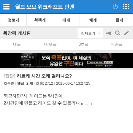
월드 오브 워크래프트
인벤
정보게
확팩게
레게
쐐게
클게
확장팩 게시판
전체보기
공
검
글
지
색
내글
내 댓글
3추글
인증글
on/off
쓰
기
[잡담]
허르케 시간 오래 걸리나요?
조봉춘
댓글: 2 개
조회:
2712
2025-06-17 13:27:25
퇴근하면7시, 레이드는 9시인데..
2시간만에 만들고 레이드 갈 수 있을라나ㅠㅡㅠ