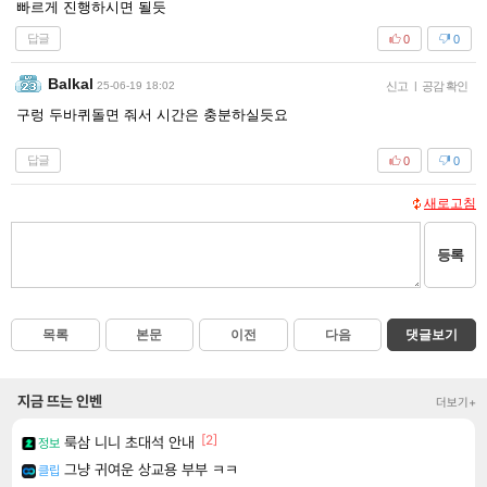
빠르게 진행하시면 될듯
답글
0
0
Balkal
25-06-19 18:02
신고
|
공감 확인
구렁 두바퀴돌면 줘서 시간은 충분하실듯요
답글
0
0
새로고침
등록
목록
본문
이전
다음
댓글보기
지금 뜨는 인벤
더보기+
[2]
룩삼 니니 초대석 안내
정보
그냥 귀여운 상교용 부부 ㅋㅋ
클립