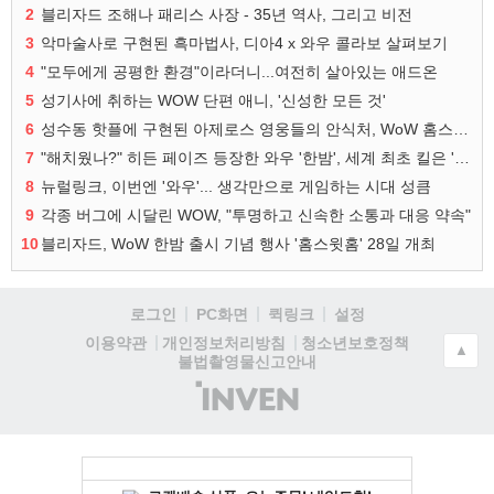
2
블리자드 조해나 패리스 사장 - 35년 역사, 그리고 비전
3
악마술사로 구현된 흑마법사, 디아4 x 와우 콜라보 살펴보기
4
"모두에게 공평한 환경"이라더니...여전히 살아있는 애드온
5
성기사에 취하는 WOW 단편 애니, '신성한 모든 것'
6
성수동 핫플에 구현된 아제로스 영웅들의 안식처, WoW 홈스윗홈
7
"해치웠나?" 히든 페이즈 등장한 와우 '한밤', 세계 최초 킬은 '팀 리퀴드'
8
뉴럴링크, 이번엔 '와우'... 생각만으로 게임하는 시대 성큼
9
각종 버그에 시달린 WOW, "투명하고 신속한 소통과 대응 약속"
10
블리자드, WoW 한밤 출시 기념 행사 '홈스윗홈' 28일 개최
로그인
PC화면
퀵링크
설정
청소년보호정책
이용약관
개인정보처리방침
▲
불법촬영물신고안내
(주)
인
벤