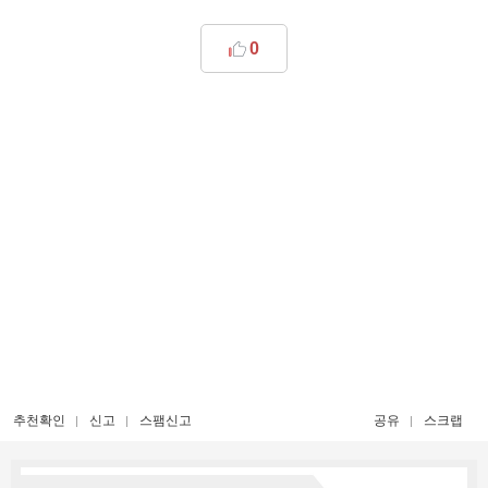
0
추천확인
신고
스팸신고
공유
스크랩