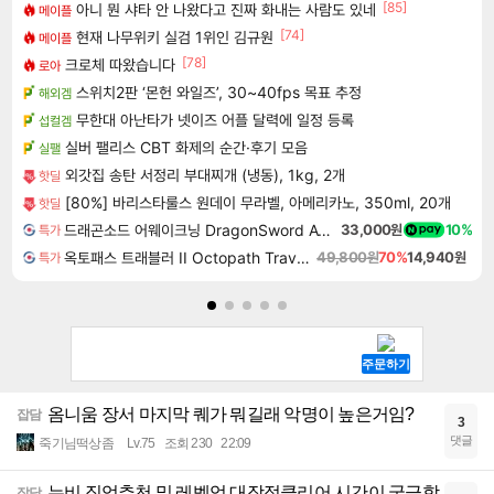
[85]
아니 뭔 샤타 안 나왔다고 진짜 화내는 사람도 있네
메이플
[74]
현재 나무위키 실검 1위인 김규원
메이플
[78]
크로체 따왔습니다
로아
스위치2판 ‘몬헌 와일즈’, 30~40fps 목표 추정
해외겜
무한대 아난타가 넷이즈 어플 달력에 일정 등록
섭컬겜
실버 팰리스 CBT 화제의 순간·후기 모음
실팰
외갓집 송탄 서정리 부대찌개 (냉동), 1kg, 2개
핫딜
[80%] 바리스타룰스 원데이 무라벨, 아메리카노, 350ml, 20개
핫딜
드래곤소드 어웨이크닝 DragonSword Awakening
33,000원
10%
특가
옥토패스 트래블러 II Octopath Traveler II
49,800원
70%
14,940원
특가
옴니움 장서 마지막 퀘가 뭐길래 악명이 높은거임?
잡담
3
댓글
죽기님떡상좀
Lv.75
조회 230
22:09
뉴비 직업추천 및 레벨업,대장정클리어 시간이 궁금합
잡담