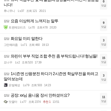
0
니다!
댓글
후니무니
Lv.37
조회 121
20:21
요즘 이상하게 느껴지는 말투
잡담
9
댓글
트윈메모리즈
Lv.70
조회 478
20:20
화요일 미리 말한다
잡담
3
댓글
그만해라좀
Lv.71
조회 460
19:13
와린이 부부 직업 조합 추천 좀 부탁드립니다! 형님들!
잡담
15
댓글
요나꾸
Lv.2
조회 520
17:39
1시즌엔 산왕분전 하다가 2시즌엔 학살무전을 하려고
잡담
3
알아보는데
댓글
은빛혜성
Lv.79
조회 503
14:23
공장: xx님 옴니움 장서 안하셨어요?
잡담
11
댓글
맛꿀마
Lv.77
조회 2374
추천 1
13:51