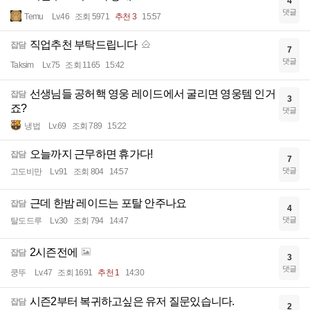
4
댓글
Temu
Lv.46
조회 5971
추천 3
15:57
직업추천 부탁드립니다
잡담
7
댓글
Taksim
Lv.75
조회 1165
15:42
선생님들 공허핵 영웅 레이드에서 굴리면 영웅템 인거
잡담
3
죠?
댓글
냉법
Lv.69
조회 789
15:22
오늘까지 근무하면 휴가다!
잡담
7
댓글
고도비만
Lv.91
조회 804
14:57
근데 한밤 레이드는 포탈 안주나요
잡담
4
댓글
탈도드루
Lv.30
조회 794
14:47
2시즌전에
잡담
3
댓글
쿵뚜
Lv.47
조회 1691
추천 1
14:30
시즌2부터 복귀하고싶은 유저 질문있습니다.
잡담
2