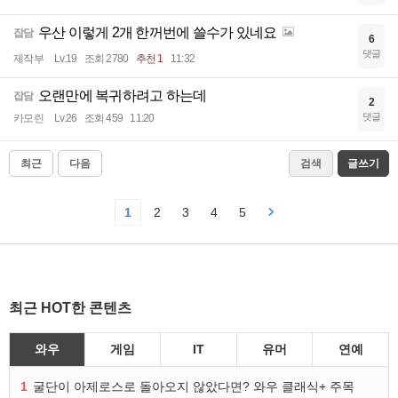
우산 이렇게 2개 한꺼번에 쓸수가 있네요
잡담
6
댓글
제작부
Lv.19
조회 2780
추천 1
11:32
오랜만에 복귀하려고 하는데
잡담
2
댓글
카모린
Lv.26
조회 459
11:20
최근
다음
검색
글쓰기
1
2
3
4
5
최근 HOT한 콘텐츠
와우
게임
IT
유머
연예
1
굴단이 아제로스로 돌아오지 않았다면? 와우 클래식+ 주목