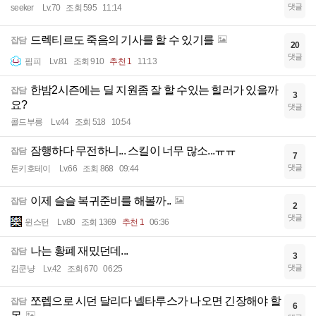
댓글
seeker
Lv.70
조회 595
11:14
드렉티르도 죽음의 기사를 할 수 있기를
잡담
20
댓글
핌피
Lv.81
조회 910
추천 1
11:13
한밤2시즌에는 딜 지원좀 잘 할 수있는 힐러가 있을까
잡담
3
요?
댓글
콜드부릉
Lv.44
조회 518
10:54
잠행하다 무전하니... 스킬이 너무 많소...ㅠㅠ
잡담
7
댓글
돈키호테이
Lv.66
조회 868
09:44
이제 슬슬 복귀준비를 해볼까..
잡담
2
댓글
윈스턴
Lv.80
조회 1369
추천 1
06:36
나는 황폐 재밌던데...
잡담
3
댓글
김쿤냥
Lv.42
조회 670
06:25
쪼렙으로 시던 달리다 넬타루스가 나오면 긴장해야 할
잡담
6
몹