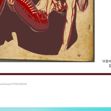
'쓰앙수리
감
board/wow/4739/268448