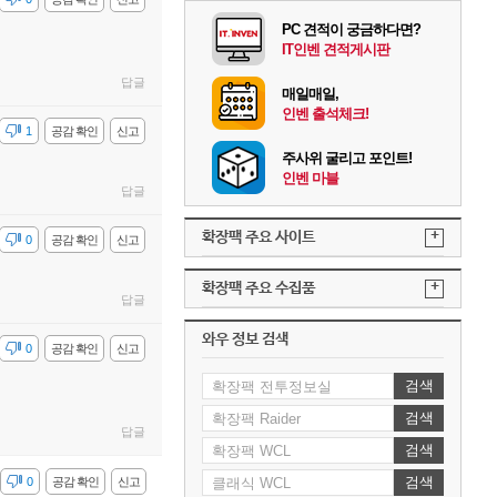
PC 견적이 궁금하다면?
IT인벤 견적게시판
답글
매일매일,
인벤 출석체크!
감
1
공감 확인
신고
주사위 굴리고 포인트!
인벤 마블
답글
+
확장팩 주요 사이트
감
0
공감 확인
신고
+
확장팩 주요 수집품
답글
와우 정보 검색
감
0
공감 확인
신고
검색
검색
답글
검색
검색
감
0
공감 확인
신고