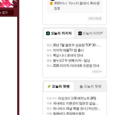
3000이니
·
'리니지 클래식 특파원'
칭호
새로고침
오늘의 치지직
오늘의 SOOP
26년 7월 팔로우 상승량 TOP 30 - 월간 치지직
잡담
치지직 애플TV 앱 출시
정보
룩삼 니니 초대석 안내
정보
봉누도2 두 번째 티저 - 일상
클립
2026 치지직 이리대회 오픈컵 안내
정보
더보기+
오늘의 팟벤
오늘의 핫벤
리싱크드 1.06 패치노트 (8/5)
리싱크드
국내에도 이쁜곳이 많은것 같습니다
여행
유니버스 채널 특별 코너 | 자신만의 스타일
명조
동해바다 추암해수욕장
여행