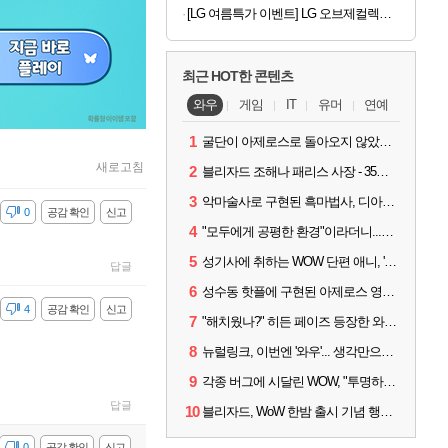
[LG 여름특가 이벤트] LG 오브제컬렉션 핏앤맥스 빌트인 828L 에센셜 화이트
최근 HOT한 콘텐츠
와우
게임
IT
유머
연예
1
굴단이 아제로스로 돌아오지 않았다면? 와우 클래식+ 주목
새로고침
2
블리자드 조해나 패리스 사장 - 35년 역사, 그리고 비전
3
악마술사로 구현된 흑마법사, 디아4 x 와우 콜라보 살펴보기
감
0
공감 확인
신고
4
"모두에게 공평한 환경"이라더니...여전히 살아있는 애드온
5
성기사에 취하는 WOW 단편 애니, '신성한 모든 것'
답글
6
성수동 핫플에 구현된 아제로스 영웅들의 안식처, WoW 홈스윗홈
감
4
공감 확인
신고
7
"해치웠나?" 히든 페이즈 등장한 와우 '한밤', 세계 최초 킬은 '팀 리퀴드'
8
뉴럴링크, 이번엔 '와우'... 생각만으로 게임하는 시대 성큼
9
각종 버그에 시달린 WOW, "투명하고 신속한 소통과 대응 약속"
답글
10
블리자드, WoW 한밤 출시 기념 행사 '홈스윗홈' 28일 개최
감
0
공감 확인
신고