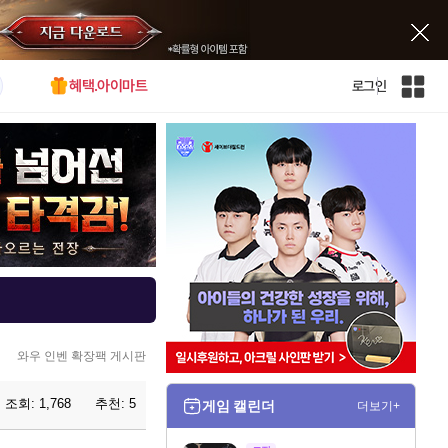
혜택.아이마트
로그인
인
벤
전
체
사
이
트
맵
와우 인벤 확장팩 게시판
조회:
1,768
추천:
5
게임 캘린더
더보기+