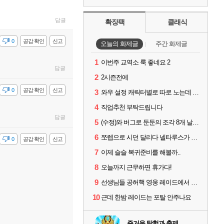
답글
확장팩
클래식
감
0
공감 확인
신고
오늘의 화제글
주간 화제글
1
이번주 교역소 룩 좋네요 2
답글
2
2시즌전에
감
0
공감 확인
신고
3
와우 설정 캐릭터별로 따로 노는데 통일시키는법 있나요
4
직업추천 부탁드립니다
답글
5
(수정)와 버그로 둔둔의 조각 8개 날라갔다
6
쪼렙으로 시던 달리다 넬타루스가 나오면 긴장해야 할 몹
감
0
공감 확인
신고
7
이제 슬슬 복귀준비를 해볼까..
8
오늘까지 근무하면 휴가다!
9
선생님들 공허핵 영웅 레이드에서 굴리면 영웅템 인거죠?
10
근데 한밤 레이드는 포탈 안주나요
즐거운 탐험과 축제