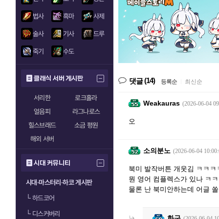
법사
흑마
사제
술사
기사
드루
죽기
수도
클래식 서버 게시판
(14)
댓글
등록순
|
최신순
서리한
로크홀라
Weakauras
(2026-06-04 09
얼음피
라그나로스
오
힐스브래드
소금 평원
해외 서버
소의분노
(2026-06-04 10:00:
시대 커뮤니티
북미 발작버튼 개웃김 ㅋㅋㅋ
뭔 영어 컴플렉스가 있나 ㅋ
시대·마스터리·하코 게시판
물론 난 북미안하는데 어글 
└
하드코어
└
디스커버리
화구
(2026-06-04 10