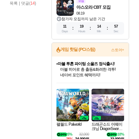
모집
목록
|
댓글(
14
)
아스오라 CBT 모집
08.19
참가자 모집까지 남은 기간
11
19
14
56
Days
Hours
Min
Sec
게임 핫딜 (PC/스팀)
스토어+
마블 투혼 파이팅 소울즈 정식출시!
마블 히어로 총 출동&화려한 격투!
네이버 포인트 혜택까지!
인벤게임즈 8월 특별 할인!
드래곤소드: 어웨이크닝 입점!
문명 7 특별 할인!
귀무자: 검의 길 예약 판매 중!
비스트 오브 리인카네이션 정식 출시!
커세어 코브 출시 기념 할인!
더 렐릭 퍼스트 가디언 정식 출시
베데스다 40주년 기념 할인 중!
캡콤 프렌차이즈 할인 진행 중!
캡콤 일부 상품 상시 할인
스타워즈 은하계 레이서
로블록스 기프트 카드 공식 입점
인기 퍼블리셔 모음!
스팀으로 만나는 드래곤소드!
조선&고려 DLC 출시 예정
10% 할인과
게임프릭 신작 IP
해적'섬'을 발전시키자!
설화x하드코어 액션!
베데스다의 명작들을
몬헌, 바하 등 인기 IP를
몬헌 와일즈 & 드래곤즈 도그마2
인벤게임즈에서 10% 추가 적립
Robux를 가장 안전하고
최대 90% 할인가를 만나보세요!
네이버혜택과 함께 만나보세요!
50%할인&추가 적립까지!
이니&베니 혜택까지!
네이버 혜택가와 함께 예약하세요!
할인&네이버혜택으로 만나보세요!
네이버페이 혜택과 만나보세요!
40주년 프로모션으로 만나보세요!
할인가에 만나보세요!
일부 에디션 상시 할인!
혜택으로 예약 판매 중
편안하게 충전하세요
팰월드 Palworld
드래곤소드 어웨이
크닝 DragonSword A
wakening
5%
32,000
10%