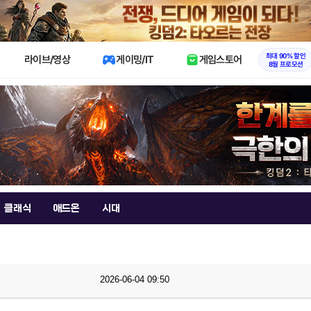
X
최대 90% 할인
라이브/영상
게이밍/IT
게임스토어
8월 프로모션
클래식
애드온
시대
2026-06-04 09:50