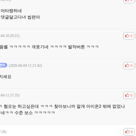
영어타령하네
 댓글달고다녀 씹련아
-04 10:20:21)
공감
비공
0
음벨 ㅋㅋㅋㅋㅋ 개웃기네 ㅋㅋㅋㅋ 발작버튼 ㅋㅋㅋ
(2026-06-04 11:21:42)
공감
비공
0
꺼지세요
-04 11:37:35)
공감
비공
0
 혐오눈 하고싶은대 ㅋㅋㅋ 찾아보니까 깔개 아이온2 밖에 없었나
기네ㅋㅋ 수준 보소 ㅋㅋㅋㅋㅋ
2:20)
공감
비공
0