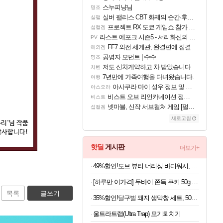
스누피냥님
명조
실버 팰리스 CBT 화제의 순간·후기 모음
실팰
프로젝트 RX 도쿄 게임쇼 참가 결정
섭컬겜
라스트 에포크 시즌5 - 서리화신의 분노 티저
PV
FF7 외전 세계관, 완결편에 집결
해외겜
공명자 모먼트 | 수수
명조
저도 신차계약하고 차 받았습니다
차벤
7년만에 가족여행을 다녀왔습니다.
여행
아사쿠라 마이 성우 정보 및 주요 필모
아스오라
비스트 오브 리인카네이션 정보/공략글 모음
비스트
넷마블, 신작 서브컬쳐 게임 [펄 인 블루] 티저 사이트 오픈
섭컬겜
새로고침
'님 작품
사합니다!
핫딜
게시판
더보기+
49%할인!도브 뷰티 너리싱 바디워시, 1L, 2개
[하루만 이가격] 두바이 쫀득 쿠키 50g x 4개
목록
글쓰기
35%할인!달구벌 돼지 생막창 세트, 500g, 2봉
울트라트랩(Ultra Trap) 모기퇴치기