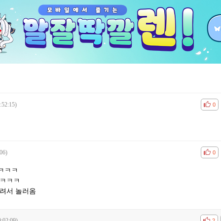
:52:15)
공감
비공
0
06)
공감
비공
0
ㅋㅋㅋ
ㅋㅋㅋㅋ
쏠려서 놀러옴
:02:09)
공감
비공
2