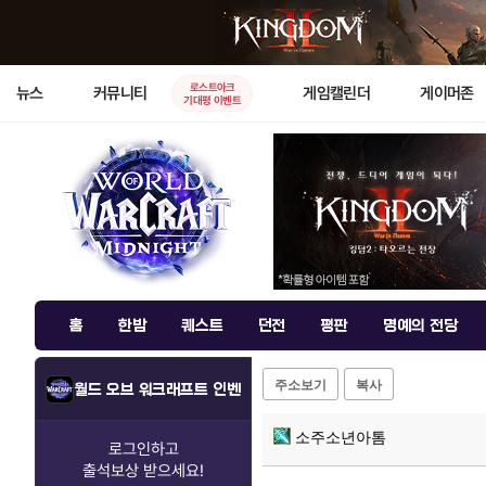
로스트아크
뉴스
커뮤니티
게임캘린더
게이머존
기대평 이벤트
홈
한밤
퀘스트
던전
평판
명예의 전당
주소보기
복사
월드 오브 워크래프트 인벤
소주소년아톰
로그인하고
출석보상
받으세요!