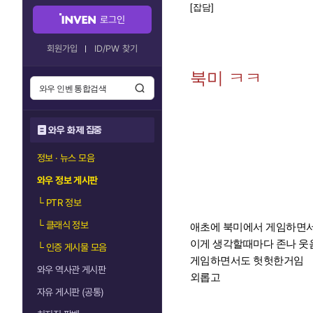
[잡담]
로그인
회원가입
ID/PW 찾기
북미 ㅋㅋ
와우 화제 집중
정보 · 뉴스 모음
와우 정보 게시판
└
PTR 정보
└
클래식 정보
애초에 북미에서 게임하면서
이게 생각할때마다 존나 웃
└
인증 게시물 모음
게임하면서도 헛헛한거임
와우 역사관 게시판
외롭고
자유 게시판 (공통)