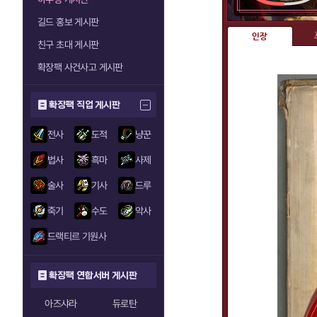
길드 홍보 게시판
인장
친구 초대 게시판
확장팩 사건사고 게시판
확장팩 직업 게시판
전사
도적
냥꾼
법사
흑마
사제
술사
기사
드루
죽기
수도
악사
드랙티르 기원사
확장팩 연합서버 게시판
아즈샤라
듀로탄