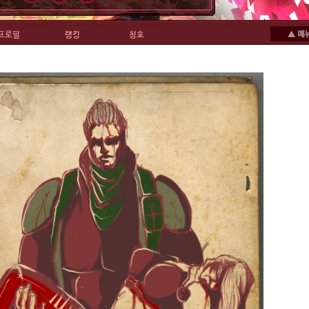
프로필
랭킹
칭호