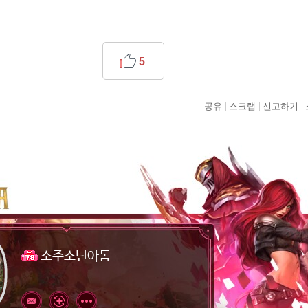
5
공유
스크랩
신고하기
소주소년아톰