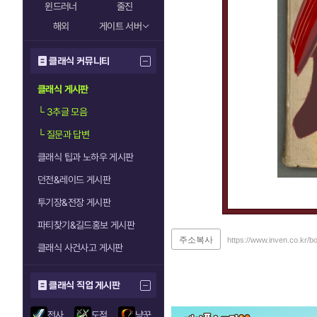
윈드러너
줄진
해외
게이트 서버
클래식 커뮤니티
클래식 게시판
└
3추글 모음
└
질문과 답변
클래식 팁과 노하우 게시판
던전&레이드 게시판
투기장&전장 게시판
파티찾기&길드홍보 게시판
주소복사
https://www.inven.co.kr/
클래식 사건사고 게시판
클래식 직업 게시판
전사
도적
냥꾼