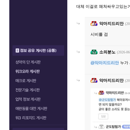
대체 이걸로 왜쳐싸우고있는
악마지드리안
(20
시비를 검
정보 공유 게시판 (공통)
소의분노
(2026-06
성약의 단 게시판
@악마지드리안
누가 
위크오라 게시판
악마지드리안
매크로 게시판
(20
전문기술 게시판
업적 정보 게시판
애완동물 대전 게시판
워3 리포지드 게시판