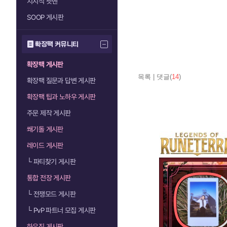
치지직 팟벤
SOOP 게시판
확장팩 커뮤니티
확장팩 게시판
목록
|
댓글(
14
)
확장팩 질문과 답변 게시판
확장팩 팁과 노하우 게시판
주문 제작 게시판
쐐기돌 게시판
레이드 게시판
└
파티찾기 게시판
통합 전장 게시판
└
전쟁모드 게시판
└
PvP 파트너 모집 게시판
하우징 게시판