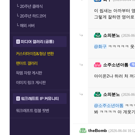
└
20주년 클래식
이 씹새는 아까부터 
└
20주년 하드코어
그렇게 잘하면 영어로
└
해외 서버
소의분노
(2026-06
미디어 갤러리 (공통)
@화구
ㅋㅋㅋㅋㅋ 웃
커스터마이징&형상 변환
팬아트 갤러리
소주소년아톰
득템 자랑 게시판
아이온2나 하러 처 
이미지 링크 게시판
소의분노
(2026-06
워크래프트 IP 커뮤니티
@소주소년아톰
ㅋㅋㅋ
워크래프트 럼블 팟벤
봐 ㅋㅋㅋㅋ 아 개웃
theBomb
(2026-06-04 10:1